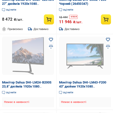
27” дюймів 1920х1080
Чорний (26450347)
(2993149364)
оцінити
оцінити
12 444
-
498
₴
8 472
₴/шт.
11 946
₴/шт.
Привеземо
Доставимо
Доставимо
Монітор Dahua DHI-LM24-B200S
Монітор Dahua DHI-LM43-F200
23,8” дюймів 1920х1080
43'' дюйми 1920х1080
(2993149355)
(2993149331)
оцінити
оцінити
Немає в наявності
Немає в наявності