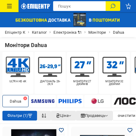
Епіцентр К
Каталог
Електроніка 🔌
Монітори
Dahua
Монітори Dahua
ULTRA HD 4K
ДІАГОНАЛЬ 26-
МОНІТОРИ 27
МОНІТОРИ 32
29,9
ДЮЙМІВ
ДЮЙМИ
Dahua
Фільтри (1)
Ціна
Продавець
очистити 