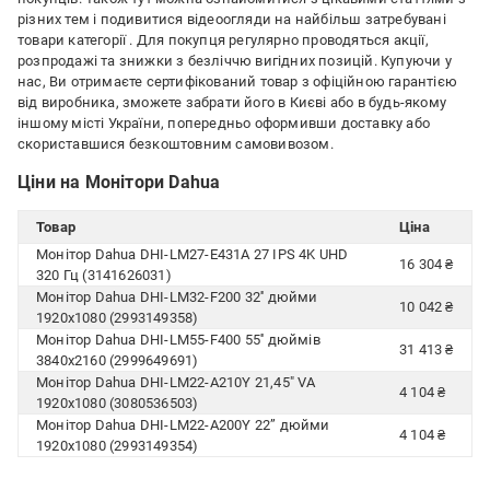
різних тем і подивитися відеоогляди на найбільш затребувані
товари категорії
. Для покупця регулярно проводяться акції,
розпродажі та знижки з безліччю вигідних позицій. Купуючи у
нас, Ви отримаєте сертифікований товар з офіційною гарантією
від виробника, зможете забрати його в Києві або в будь-якому
іншому місті України, попередньо оформивши доставку або
скориставшися безкоштовним самовивозом.
Ціни на Монітори Dahua
Товар
Ціна
Монітор Dahua DHI-LM27-E431A 27 IPS 4K UHD
16 304 ₴
320 Гц (3141626031)
Монітор Dahua DHI-LM32-F200 32'' дюйми
10 042 ₴
1920х1080 (2993149358)
Монітор Dahua DHI-LM55-F400 55'' дюймів
31 413 ₴
3840х2160 (2999649691)
Монітор Dahua DHI-LM22-A210Y 21,45" VA
4 104 ₴
1920x1080 (3080536503)
Монітор Dahua DHI-LM22-A200Y 22” дюйми
4 104 ₴
1920х1080 (2993149354)