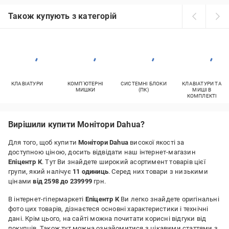
Також купують з категорій
КЛАВІАТУРИ
КОМП'ЮТЕРНІ
СИСТЕМНІ БЛОКИ
КЛАВІАТУРИ ТА
МИШКИ
(ПК)
МИШІ В
КОМПЛЕКТІ
Вирішили купити Монітори Dahua?
Для того, щоб купити
Монітори Dahua
високої якості за
доступною ціною, досить відвідати наш інтернет-магазин
Епіцентр К
. Тут Ви знайдете широкий асортимент товарів цієї
групи, який налічує
11 одиниць
. Серед них товари з низькими
цінами
від 2598 до 239999
грн.
В інтернет-гіпермаркеті
Епіцентр К
Ви легко знайдете оригінальні
фото цих товарів, дізнаєтеся основні характеристики і технічні
дані. Крім цього, на сайті можна почитати корисні відгуки від
покупців. Також тут можна ознайомитися з цікавими статтями з