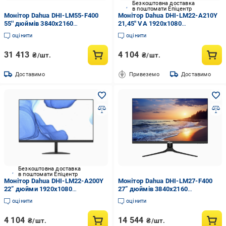
Безкоштовна доставка
в поштомати Епіцентр
Монітор Dahua DHI-LM55-F400
Монітор Dahua DHI-LM22-A210Y
55'' дюймів 3840х2160
21,45" VA 1920x1080
(2999649691)
(3080536503)
оцінити
оцінити
31 413
4 104
₴/шт.
₴/шт.
Доставимо
Привеземо
Доставимо
Безкоштовна доставка
в поштомати Епіцентр
Монітор Dahua DHI-LM22-A200Y
Монітор Dahua DHI-LM27-F400
22” дюйми 1920х1080
27” дюймів 3840х2160
(2993149354)
(3101116804)
оцінити
оцінити
4 104
14 544
₴/шт.
₴/шт.