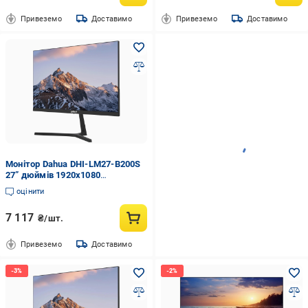
Привеземо
Доставимо
Привеземо
Доставимо
Монітор Dahua DHI-LM27-B200S
27” дюймів 1920х1080
(2993149356)
оцінити
7 117
₴/шт.
Привеземо
Доставимо