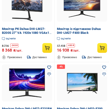
Монітор РК Dahua DHI-LM27-
Монітор із підставкою Dahua
B200S 27" VA 1920х1080 VGAх1
DHI-LM27-F400 Black
HDMIх1 100 Гц Чорний
оцінити
оцінити
(5cb86a58)
8 716
17 418
-
348
₴
-
480
₴
8 368
16 938
₴/шт.
₴/шт.
Привеземо
Доставимо
Привеземо
Доставимо
Монітор Dahua DHI-LM27-E231BN
Монітор Dahua DHI-LM32-F200