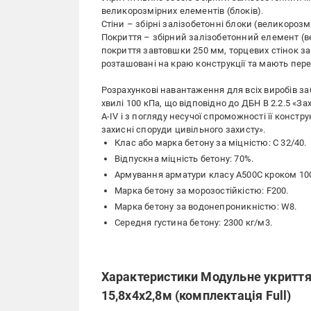
великорозмірних елементів (блоків).
Стіни – збірні залізобетонні блоки (великороз
Покриття – збірний залізобетонний елемент (
покриття завтовшки 250 мм, торцевих стінок за
розташовані на краю конструкції та мають перер
Розрахункові навантаження для всіх виробів за
хвилі 100 кПа, що відповідно до ДБН В 2.2.5 «З
А-IV і з погляду несучої спроможності її конс
захисні споруди цивільного захисту».
Клас або марка бетону за міцністю: С 32/40.
Відпускна міцність бетону: 70%.
Армування арматури класу А500С кроком 100
Марка бетону за морозостійкістю: F200.
Марка бетону за водонепроникністю: W8.
Середня густина бетону: 2300 кг/м3.
Характеристики Модульне укриття 
15,8х4х2,8м (комплектація Full)