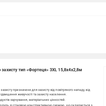
 захисту тип «Фортеця» 3XL 15,8х4х2,8м
захисту призначене для захисту від повітряного нападу, від
підвищення живучості та захисту населення.
дуктів харчування, матеріальних цінностей.
одуль зі стіновою конструктивною схемою, що складається з