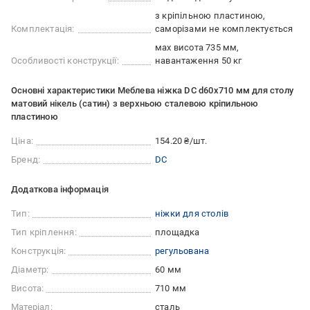
з кріпільною пластиною,
Комплектація:
саморізами не комплектується
мах висота 735 мм
Особливості конструкції:
навантаження 50 кг
Основні характеристики Меблева ніжка DC d60x710 мм для столу
матовий нікель (сатин) з верхньою сталевою кріпильною
пластиною
Ціна:
154.20 ₴/шт.
Бренд:
DC
Додаткова інформація
Тип:
ніжки для столів
Тип кріплення:
площадка
Конструкція:
регульована
Діаметр:
60 мм
Висота:
710 мм
Матеріал:
сталь