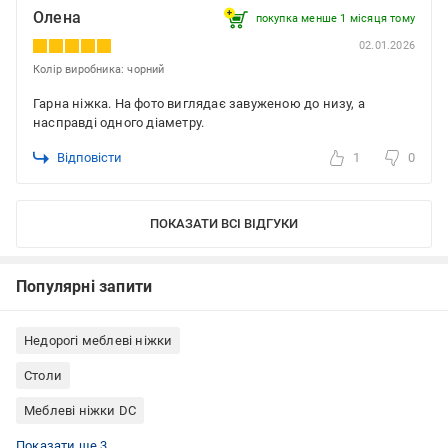
Олена
покупка менше 1 місяця томy
02.01.2026
Колір виробника: чорний
Гарна ніжка. На фото виглядає завуженою до низу, а
насправді одного діаметру.
Відповісти
1
0
ПОКАЗАТИ ВСІ ВІДГУКИ
Популярні запити
Недорогі меблеві ніжки
Столи
Меблеві ніжки DC
Ніжки для столу
Меблеві ніжки круглі
Меблеві ніжки регульовані
Показати ще 3