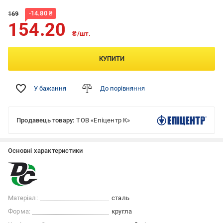
-
14.80
₴
169
154.20
₴/шт.
КУПИТИ
У бажання
До порівняння
Продавець товару:
ТОВ «Епіцентр К»
Основні характеристики
Матеріал:
сталь
Форма:
кругла