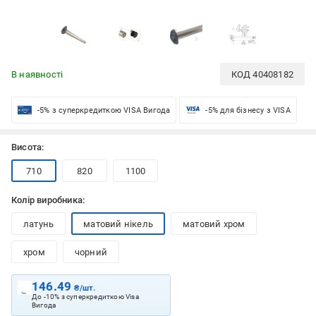
В наявності
КОД
40408182
-5% з суперкредиткою VISA Вигода
-5% для бізнесу з VISA
Висота:
710
820
1100
Колір виробника:
латунь
матовий нікель
матовий хром
хром
чорний
146.49
₴/шт.
До -10% з суперкредиткою Visa
Вигода