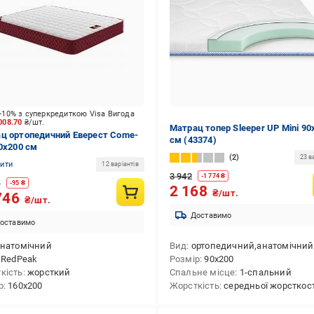
-10% з суперкредиткою Visa Вигода
008.70
₴/шт.
Матрац топер Sleeper UP Mini 90
ц ортопедичний Еверест Come-
см (43374)
60x200 см
2
23 в
нити
12 варіантів
3 942
-
1 774
₴
1
-
95
₴
2 168
₴/шт.
746
₴/шт.
Доставимо
оставимо
анатомічний
Вид
ортопедичний,анатомічний,безпружинний,скручений у вакуумній
RedPeak
Розмір
90x200
кість
жорсткий
Спальне місце
1-спальний
р
160x200
Жорсткість
середньої жорсткості,симетрична жор