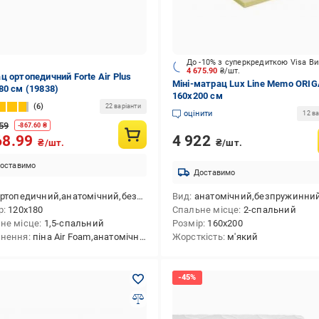
До -10% з суперкредиткою Visa В
4 675.90
₴/шт.
ц ортопедичний Forte Air Plus
Міні-матрац Lux Line Memo ORI
80 см (19838)
160x200 см
6
22 варіанти
оцінити
12 ва
59
-
867.60
₴
4 922
68.99
₴/шт.
₴/шт.
оставимо
Доставимо
ртопедичний,анатомічний,безпружинний
Вид
анатомічний,безпружинний,ортопедичний,скручений у вакуумній
р
120x180
Спальне місце
2-спальний
не місце
1,5-спальний
Розмір
160x200
внення
піна Air Foam,анатомічна піна,пінополіуретан,ортопедична піна
Жорсткість
м'який