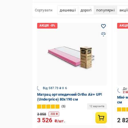
Сортувати
дешевші
дорогі
популярні
акції
Від 587.73 ₴ X 6
До 
2 6
Матрац ортопедичний Ortho Air+ UP!
Міні-
(Underprice) 80x190 см
см
5
12 варіантів
3 858
-
332
₴
2 8
3 526
₴/шт.