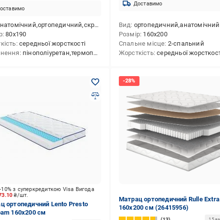
Доставимо
оставимо
атомічний,ортопедичний,скручений у вакуумній упаковці
Вид
ортопедичний,анатомічний,безпруж
р
80x190
Розмір
160x200
кість
середньої жорсткості
Спальне місце
2-спальний
внення
пінополіуретан,термоповсть
Жорсткість
середньої жорсткості,симетрична жор
-10% з суперкредиткою Visa Вигода
73.10
₴/шт.
Матрац ортопедичний Rulle Extra
ц ортопедичний Lento Presto
160x200 см (26415956)
oam 160x200 см
13
15 ва