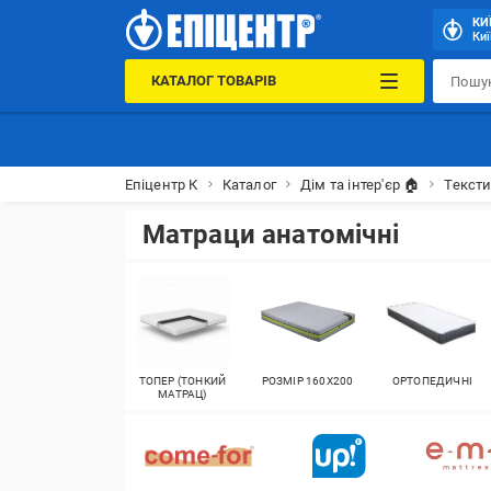
КИ
Киї
КАТАЛОГ ТОВАРІВ
Епіцентр К
Каталог
Дім та інтер'єр 🏠
Тексти
Матраци анатомічні
ТОПЕР (ТОНКИЙ
РОЗМІР 160X200
ОРТОПЕДИЧНІ
МАТРАЦ)