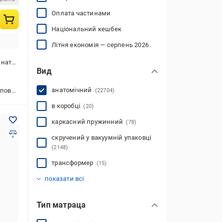
Оплата частинами
Національний кешбек
Літня економія — серпень 2026
упаковці
Вид
анатомічний
а койра
(22704)
в коробці
(20)
каркасний пружинний
(78)
скручений у вакуумній упаковці
(2148)
трансформер
(15)
мультипружинний
пружинний із топером
безпружинний
економклас
зонований
набір
ортопедичний
пружинний
(1)
(1190)
(12395)
(359)
(29892)
(24890)
(1604)
(91)
показати всі
Тип матраца