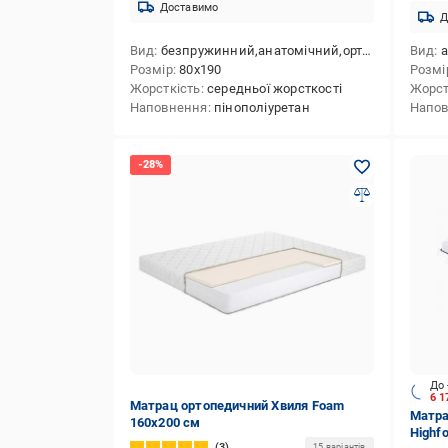
Доставимо
Д
Вид
безпружинний,анатомічний,ортопедичний,скручений у вакуумній упаковці,в коробці
Вид
ан
Розмір
80x190
Розмі
Жорсткість
середньої жорсткості
Жорст
Наповнення
пінополіуретан
Напо
До 
6 1
Матрац ортопедичний Хвиля Foam
Матра
160x200 см
Highf
3
15 варіантів