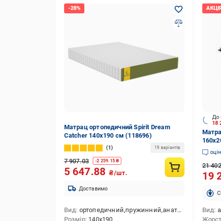
До 
18 
Матрац ортопедичний Spirit Dream
Матра
Catcher 140x190 см (118696)
160x2
1
19 варіантів
оці
7 907.03
-
2 259.15
₴
21 40
5 647.88
₴/шт.
19 
Доставимо
C
Вид
ортопедичний,пружинний,анатомічний
Вид
а
Розмір
140x190
Жорст