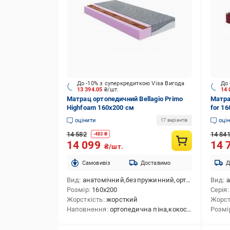
До -10% з суперкредиткою Visa Вигода
До 
13 394.05
₴/шт.
14 
Матрац ортопедичний Bellagio Primo
Матра
Highfoam 160x200 см
for 1
оцінити
оці
17 варіантів
14 582
14 84
-
483
₴
14 099
14 
₴/шт.
Cамовивіз
Доставимо
Д
Вид
анатомічний,безпружинний,ортопедичний
Вид
Розмір
160x200
Серія
Жорсткість
жорсткий
Жорст
Наповнення
ортопедична піна,кокосова койра
Розмі