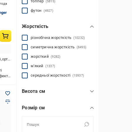
топпер
(5815)
игода
футон
(4927)
nger
Жорсткість
різнобічна жорсткість
(10232)
симетрична жорсткість
(8495)
жорсткий
(9282)
і,в коробці
м'який
(1337)
і
середньої жорсткості
чна піна
(15937)
Висота см
Розмір см