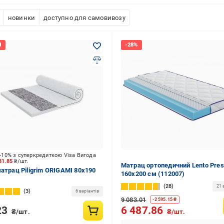
новинки
доступно для самовивозу
-10% з суперкредиткою Visa Вигода
81.85
₴/шт.
Матрац ортопедичний Lento Pres
матрац Piligrim ORIGAMI 80x190
160x200 см (112007)
28
21 
3
6 варіантів
9 083.01
-
2 595.15
₴
23
6 487.86
₴/шт.
₴/шт.