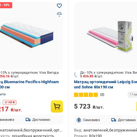
-10% з суперкредиткою Visa Вигода
До -10% з суперкредиткою Visa В
256.16
₴/шт.
5 436.85
₴/шт.
ц Bluemarine Pacifico Highfoam
Матрац ортопедичний Leipzig So
00 см
und Sohne 80x190 см
нити
2
11 ва
2
-
2 185
₴
5 723
₴/шт.
217
₴/шт.
амовивіз
Доставимо
Cамовивіз
Доставимо
натомічний,безпружинний,ортопедичний
Вид
анатомічний,безпружинний,ортопедичний,в 
кість
різнобічна жорсткість
Розмір
80x190