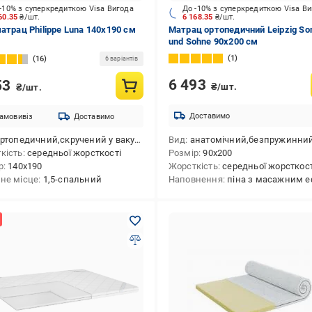
-10% з суперкредиткою Visa Вигода
До -10% з суперкредиткою Visa В
60.35
₴/шт.
6 168.35
₴/шт.
матрац Philippe Luna 140x190 см
Матрац ортопедичний Leipzig So
und Sohne 90x200 см
1
16
6 варіантів
6 493
53
₴/шт.
₴/шт.
Доставимо
амовивіз
Доставимо
топедичний,скручений у вакуумній упаковці,безпружинний,анатомічний
Вид
анатомічний,безпружинний,ортопедичний,скручений у вакуумній упаковц
кість
середньої жорсткості
Розмір
90x200
р
140x190
Жорсткість
середньої жорсткост
не місце
1,5-спальний
Наповнення
піна з масажним ефектом,ортопеди