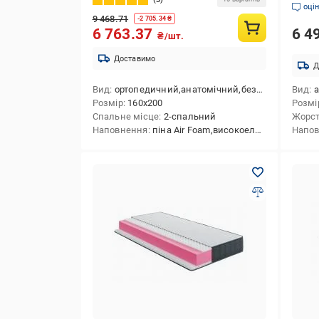
оці
9 468.71
-
2 705.34
₴
6 4
6 763.37
₴/шт.
Доставимо
Д
Вид
ортопедичний,анатомічний,безпружинний
Вид
а
Розмір
160x200
Розмі
Спальне місце
2-спальний
Жорст
Наповнення
піна Air Foam,високоеластична піна,анатомічна піна,пінополіуретан,ортопедична піна,піна Air layer
Напо