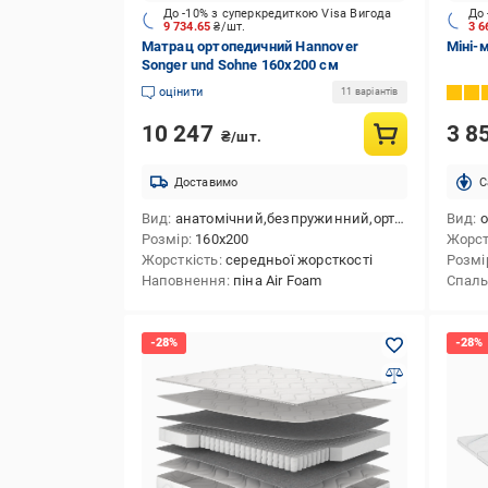
До -10% з суперкредиткою Visa Вигода
До 
9 734.65
₴/шт.
3 6
Матрац ортопедичний Hannover
Міні-
Songer und Sohne 160x200 см
оцінити
11 варіантів
10 247
3 8
₴/шт.
Доставимо
C
Вид
анатомічний,безпружинний,ортопедичний
Вид
ор
Розмір
160x200
Жорст
Жорсткість
середньої жорсткості
Розмі
Наповнення
піна Air Foam
Спаль