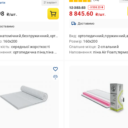
нити
21 варіант
12 383.83
-
3 538.23
₴
98
8 845.60
₴/шт.
₴/шт.
Доставимо
оставимо
натомічний,безпружинний,ортопедичний
Вид
ортопедичний,пружинний,анатомічний,скручений у вакуумній 
р
160x200
Розмір
160x200
кість
середньої жорсткості
Спальне місце
2-спальний
внення
ортопедична піна,піна з масажним ефектом
Наповнення
піна Air Foam,термоповсть,кокосов