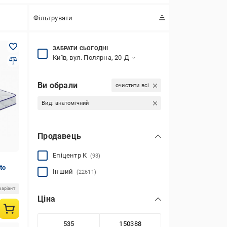
Фільтрувати
ЗАБРАТИ СЬОГОДНІ
Київ, вул. Полярна, 20-Д
Ви обрали
очистити всі
Вид:
анатомічний
Продавець
Епіцентр К
(93)
to
Інший
(22611)
варіант
Ціна