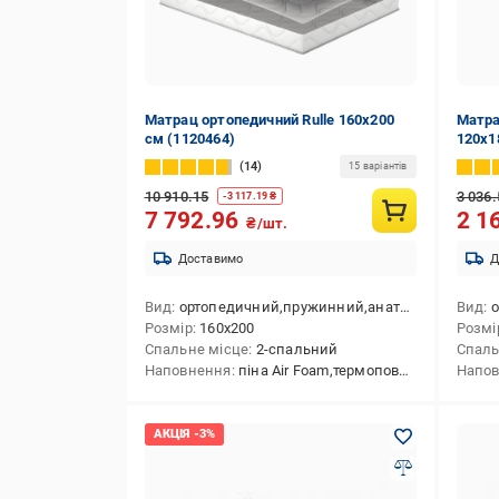
Матрац ортопедичний Rulle 160x200
Матра
см (1120464)
120x1
14
15 варіантів
10 910.15
3 036.
-
3 117.19
₴
7 792.96
2 1
₴/шт.
Доставимо
Д
Вид
ортопедичний,пружинний,анатомічний,скручений у вакуумній упаковці
Вид
о
Розмір
160x200
Розмі
Спальне місце
2-спальний
Спаль
Наповнення
піна Air Foam,термоповсть
Напо