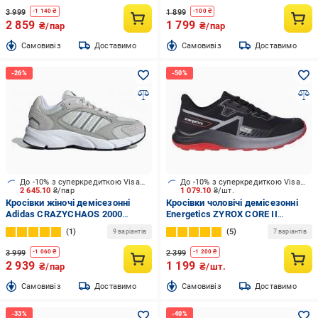
3 999
1 899
-
1 140
₴
-
100
₴
2 859
1 799
₴/пар
₴/пар
Cамовивіз
Доставимо
Cамовивіз
Доставимо
До -10% з суперкредиткою Visa Вигода
До -10% з суперкредиткою Visa Вигода
2 645.10
₴/пар
1 079.10
₴/шт.
Кросівки жіночі демісезонні
Кросівки чоловічі демісезонні
Adidas CRAZYCHAOS 2000
Energetics ZYROX CORE II
IG4347 р.38 2/3 сірі
429286-900050 р.41 чорні
1
5
9 варіантів
7 варіантів
3 999
2 399
-
1 060
₴
-
1 200
₴
2 939
1 199
₴/пар
₴/шт.
Cамовивіз
Доставимо
Cамовивіз
Доставимо