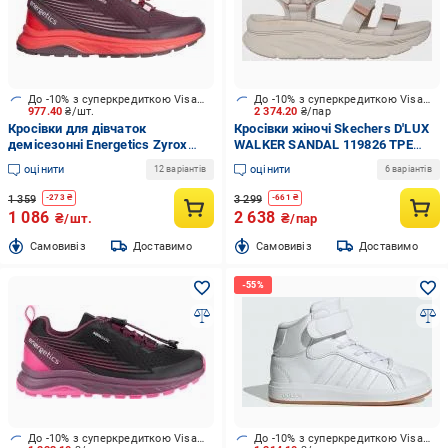
До -10% з суперкредиткою Visa Вигода
До -10% з суперкредиткою Visa Вигода
977.40
₴/шт.
2 374.20
₴/пар
Кросівки для дівчаток
Кросівки жіночі Skechers D'LUX
демісезонні Energetics Zyrox
WALKER SANDAL 119826 TPE
Core AQB J 419822-904296 р.34
р.39 бежеві
оцінити
оцінити
12 варіантів
6 варіантів
рожеві
1 359
3 299
-
273
₴
-
661
₴
1 086
2 638
₴/шт.
₴/пар
Cамовивіз
Доставимо
Cамовивіз
Доставимо
До -10% з суперкредиткою Visa Вигода
До -10% з суперкредиткою Visa Вигода