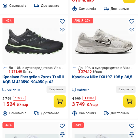
₴/пар
Cамовивіз
Доставимо
Cамовивіз
Доставимо
До -10% з суперкредиткою Visa Вигода
До -10% з суперкредиткою Visa Вигода
1 371.60
₴/пар
3 374.10
₴/пар
Кросівки Energetics Zyrox Trail II
Кросівки Nike IX0197-105 р.38,5
AQB M 423590-904050 р.42
оцінити
оцінити
7 варіантів
8 варіантів
2 799
4 999
-
1 275
₴
-
1 250
₴
1 524
3 749
₴/пар
₴/пар
Cамовивіз
Доставимо
Cамовивіз
Доставимо