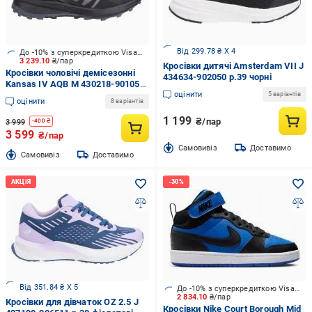
Від 299.78 ₴ X 4
До -10% з суперкредиткою Visa Вигода
3 239.10
₴/пар
Кросівки дитячі Amsterdam VII J
Кросівки чоловічі демісезонні
434634-902050 р.39 чорні
Kansas IV AQB M 430218-901057
оцінити
р.43 чорні
5 варіантів
оцінити
8 варіантів
1 199
₴/пар
3 999
-
400
₴
3 599
₴/пар
Cамовивіз
Доставимо
Cамовивіз
Доставимо
Від 351.84 ₴ X 5
До -10% з суперкредиткою Visa Вигода
2 834.10
₴/пар
Кросівки для дівчаток OZ 2.5 J
Кросівки Nike Court Borough Mid