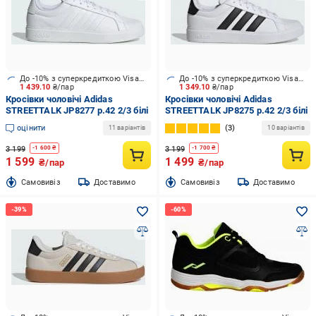
До -10% з суперкредиткою Visa Вигода
До -10% з суперкредиткою Visa Вигода
1 439.10
₴/пар
1 349.10
₴/пар
Кросівки чоловічі Adidas
Кросівки чоловічі Adidas
STREETTALK JP8277 р.42 2/3 білі
STREETTALK JP8275 р.42 2/3 білі
оцінити
3
11 варіантів
10 варіантів
3 199
3 199
-
1 600
₴
-
1 700
₴
1 599
1 499
₴/пар
₴/пар
Cамовивіз
Доставимо
Cамовивіз
Доставимо