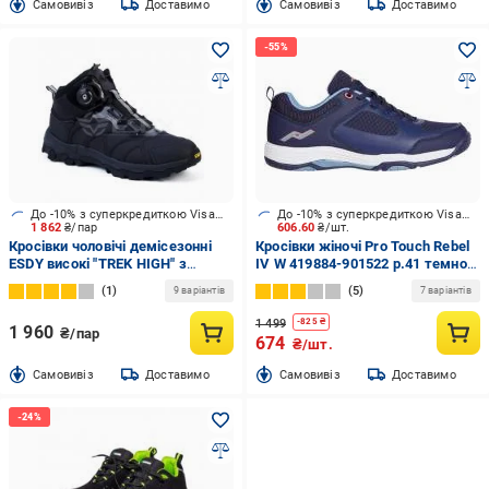
Cамовивіз
Доставимо
Cамовивіз
Доставимо
До -10% з суперкредиткою Visa Вигода
До -10% з суперкредиткою Visa Вигода
1 862
₴/пар
606.60
₴/шт.
Кросівки чоловічі демісезонні
Кросівки жіночі Pro Touch Rebel
ESDY високі "TREK HIGH" з
IV W 419884-901522 р.41 темно-
автошнурівкою SK-10 р.45 black
сині
1
5
9 варіантів
7 варіантів
1 499
-
825
₴
1 960
₴/пар
674
₴/шт.
Cамовивіз
Доставимо
Cамовивіз
Доставимо