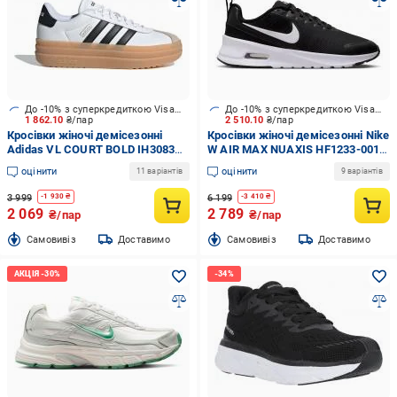
До -10% з суперкредиткою Visa Вигода
До -10% з суперкредиткою Visa Вигода
1 862.10
₴/пар
2 510.10
₴/пар
Кросівки жіночі демісезонні
Кросівки жіночі демісезонні Nike
Adidas VL COURT BOLD IH3083
W AIR MAX NUAXIS HF1233-001
р.39 1/3 білі
р.39 чорні
оцінити
оцінити
11 варіантів
9 варіантів
3 999
6 199
-
1 930
₴
-
3 410
₴
2 069
2 789
₴/пар
₴/пар
Cамовивіз
Доставимо
Cамовивіз
Доставимо