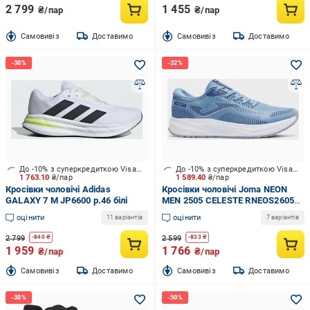
2 799
1 455
₴/пар
₴/пар
Cамовивіз
Доставимо
Cамовивіз
Доставимо
До -10% з суперкредиткою Visa Вигода
До -10% з суперкредиткою Visa Вигода
1 763.10
₴/пар
1 589.40
₴/пар
Кросівки чоловічі Adidas
Кросівки чоловічі Joma NEON
GALAXY 7 M JP6600 р.46 білі
MEN 2505 CELESTE RNEOS2605
р.44 блакитні
оцінити
оцінити
11 варіантів
7 варіантів
2 799
2 599
-
840
₴
-
833
₴
1 959
1 766
₴/пар
₴/пар
Cамовивіз
Доставимо
Cамовивіз
Доставимо