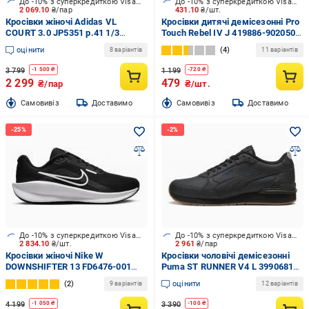
До -10% з суперкредиткою Visa Вигода
До -10% з суперкредиткою Visa Вигода
2 069.10
₴/пар
431.10
₴/шт.
Кросівки жіночі Adidas VL
Кросівки дитячі демісезонні Pro
COURT 3.0 JP5351 р.41 1/3
Touch Rebel IV J 419886-902050
бежеві
р.34 чорні
оцінити
4
8 варіантів
11 варіантів
3 799
1 199
-
1 500
₴
-
720
₴
2 299
479
₴/пар
₴/шт.
Cамовивіз
Доставимо
Cамовивіз
Доставимо
До -10% з суперкредиткою Visa Вигода
До -10% з суперкредиткою Visa Вигода
2 834.10
₴/шт.
2 961
₴/пар
Кросівки жіночі Nike W
Кросівки чоловічі демісезонні
DOWNSHIFTER 13 FD6476-001
Puma ST RUNNER V4 L 39906812
р.38 чорно-білі
р.42,5 чорні
2
оцінити
9 варіантів
12 варіантів
4 199
3 390
-
1 050
₴
-
100
₴