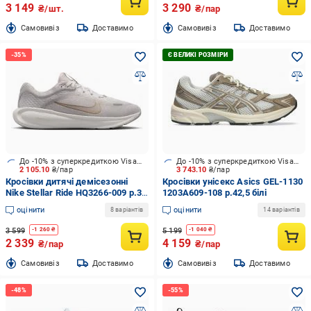
3 149
3 290
₴/шт.
₴/пар
Cамовивіз
Доставимо
Cамовивіз
Доставимо
До -10% з суперкредиткою Visa Вигода
До -10% з суперкредиткою Visa Вигода
2 105.10
₴/пар
3 743.10
₴/пар
Кросівки дитячі демісезонні
Кросівки унісекс Asics GEL-1130
Nike Stellar Ride HQ3266-009 р.39
1203A609-108 р.42,5 білі
бежеві
оцінити
оцінити
8 варіантів
14 варіантів
3 599
5 199
-
1 260
₴
-
1 040
₴
2 339
4 159
₴/пар
₴/пар
Cамовивіз
Доставимо
Cамовивіз
Доставимо