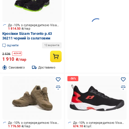
До -10% з суперкредиткою Visa Вигода
1 814.50
₴/пар
Кросівки Sizam Toronto р.43
36211 чорний із салатовим
оцінити
12 варіантів
2 536
-
626
₴
1 910
₴/пар
Cамовивіз
Доставимо
До -10% з суперкредиткою Visa Вигода
До -10% з суперкредиткою Visa Вигода
1 776.50
₴/пар
674.10
₴/шт.