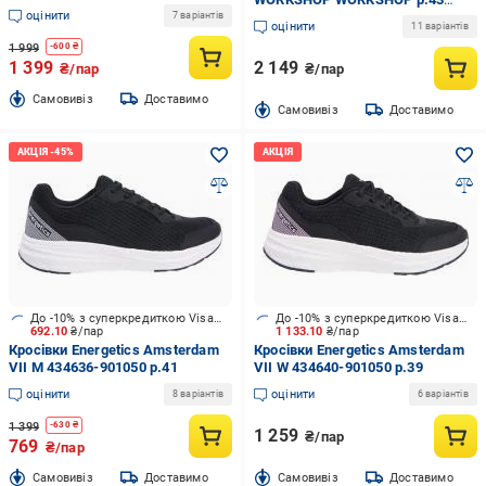
оцінити
5358729543 сіро-синій
7 варіантів
оцінити
11 варіантів
1 999
-
600
₴
1 399
2 149
₴/пар
₴/пар
Cамовивіз
Доставимо
Cамовивіз
Доставимо
До -10% з суперкредиткою Visa Вигода
До -10% з суперкредиткою Visa Вигода
692.10
₴/пар
1 133.10
₴/пар
Кросівки Energetics Amsterdam
Кросівки Energetics Amsterdam
VII M 434636-901050 р.41
VII W 434640-901050 р.39
оцінити
оцінити
8 варіантів
6 варіантів
1 399
-
630
₴
1 259
₴/пар
769
₴/пар
Cамовивіз
Доставимо
Cамовивіз
Доставимо