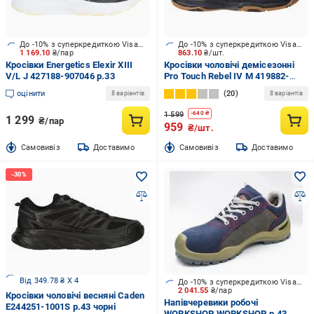
До -10% з суперкредиткою Visa Вигода
До -10% з суперкредиткою Visa Вигода
1 169.10
₴/пар
863.10
₴/шт.
Кросівки Energetics Elexir XIII
Кросівки чоловічі демісезонні
V/L J 427188-907046 р.33
Pro Touch Rebel IV M 419882-
900050 р.40 чорні
оцінити
20
8 варіантів
8 варіантів
1 599
-
640
₴
1 299
₴/пар
959
₴/шт.
Cамовивіз
Доставимо
Cамовивіз
Доставимо
Від 349.78 ₴ X 4
До -10% з суперкредиткою Visa Вигода
2 041.55
₴/пар
Кросівки чоловічі весняні Caden
Напівчеревики робочі
E244251-1001S р.43 чорні
WORKSHOP WORKSHOP р.43