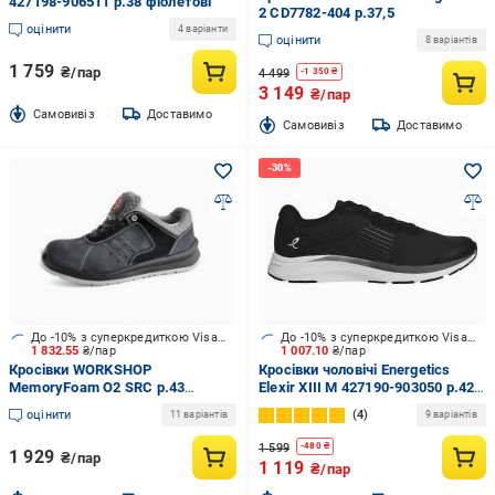
427198-906511 р.38 фіолетові
2 CD7782-404 р.37,5
оцінити
4 варіанти
оцінити
8 варіантів
1 759
₴/пар
4 499
-
1 350
₴
3 149
₴/пар
Cамовивіз
Доставимо
Cамовивіз
Доставимо
До -10% з суперкредиткою Visa Вигода
До -10% з суперкредиткою Visa Вигода
1 832.55
₴/пар
1 007.10
₴/пар
Кросівки WORKSHOP
Кросівки чоловічі Energetics
MemoryFoam O2 SRC р.43
Elexir XIII M 427190-903050 р.42
5358733143
чорні
оцінити
4
11 варіантів
9 варіантів
1 599
-
480
₴
1 929
₴/пар
1 119
₴/пар