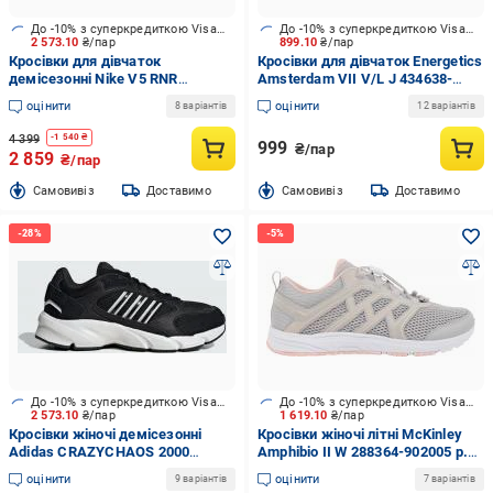
До -10% з суперкредиткою Visa Вигода
До -10% з суперкредиткою Visa Вигода
2 573.10
₴/пар
899.10
₴/пар
Кросівки для дівчаток
Кросівки для дівчаток Energetics
демісезонні Nike V5 RNR
Amsterdam VII V/L J 434638-
HQ6411-400 р.38,5 блакитні
901050 р.33 чорні
оцінити
оцінити
8 варіантів
12 варіантів
4 399
-
1 540
₴
999
₴/пар
2 859
₴/пар
Cамовивіз
Доставимо
Cамовивіз
Доставимо
До -10% з суперкредиткою Visa Вигода
До -10% з суперкредиткою Visa Вигода
2 573.10
₴/пар
1 619.10
₴/пар
Кросівки жіночі демісезонні
Кросівки жіночі літні McKinley
Adidas CRAZYCHAOS 2000
Amphibio II W 288364-902005 р.39
IH0456 р.38 2/3 чорні
сірі
оцінити
оцінити
9 варіантів
7 варіантів