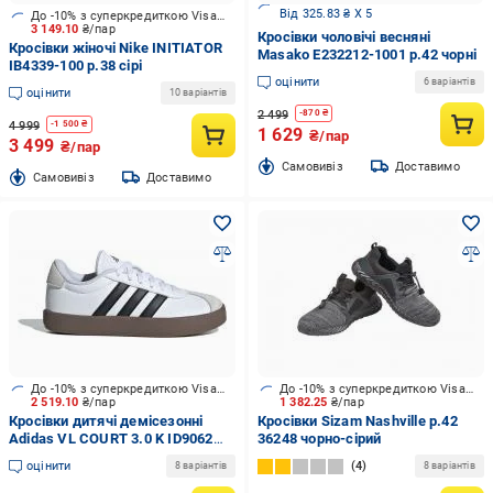
Від 325.83 ₴ X 5
До -10% з суперкредиткою Visa Вигода
3 149.10
₴/пар
Кросівки чоловічі весняні
Кросівки жіночі Nike INITIATOR
Masako E232212-1001 р.42 чорні
IB4339-100 р.38 сірі
оцінити
6 варіантів
оцінити
10 варіантів
2 499
-
870
₴
4 999
-
1 500
₴
1 629
₴/пар
3 499
₴/пар
Cамовивіз
Доставимо
Cамовивіз
Доставимо
До -10% з суперкредиткою Visa Вигода
До -10% з суперкредиткою Visa Вигода
2 519.10
₴/пар
1 382.25
₴/пар
Кросівки дитячі демісезонні
Кросівки Sizam Nashville р.42
Adidas VL COURT 3.0 K ID9062
36248 чорно-сірий
р.36 2/3 білі
оцінити
4
8 варіантів
8 варіантів