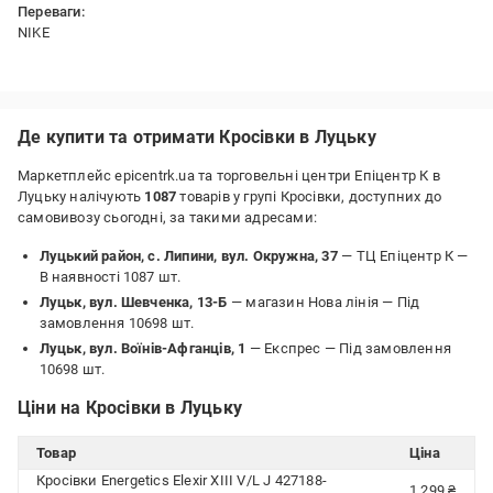
Переваги:
NIKE
Недоліки:
Немає
Де купити та отримати Кросівки в Луцьку
Маркетплейс epicentrk.ua та торговельні центри Епіцентр К в
Луцьку налічують
1087
товарів у групі Кросівки, доступних до
самовивозу сьогодні, за такими адресами:
Луцький район, с. Липини, вул. Окружна, 37
— ТЦ Епіцентр К —
В наявності 1087 шт.
Луцьк, вул. Шевченка, 13-Б
— магазин Нова лінія —
Під
замовлення 10698 шт.
Луцьк, вул. Воїнів-Афганців, 1
— Експрес —
Під замовлення
10698 шт.
Ціни на Кросівки в Луцьку
Товар
Ціна
Кросівки Energetics Elexir XIII V/L J 427188-
1 299 ₴