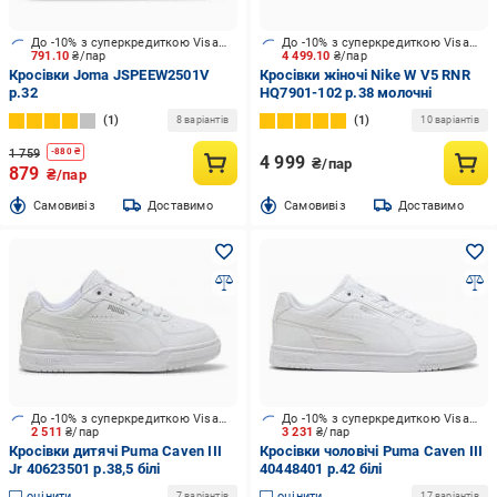
До -10% з суперкредиткою Visa Вигода
До -10% з суперкредиткою Visa Вигода
791.10
₴/пар
4 499.10
₴/пар
Кросівки Joma JSPEEW2501V
Кросівки жіночі Nike W V5 RNR
р.32
HQ7901-102 р.38 молочні
1
1
8 варіантів
10 варіантів
1 759
-
880
₴
4 999
₴/пар
879
₴/пар
Cамовивіз
Доставимо
Cамовивіз
Доставимо
До -10% з суперкредиткою Visa Вигода
До -10% з суперкредиткою Visa Вигода
2 511
₴/пар
3 231
₴/пар
Кросівки дитячі Puma Caven III
Кросівки чоловічі Puma Caven III
Jr 40623501 р.38,5 білі
40448401 р.42 білі
оцінити
оцінити
7 варіантів
17 варіантів