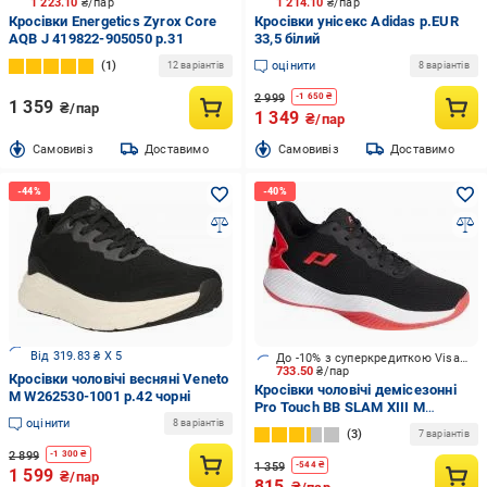
1 223.10
₴/пар
1 214.10
₴/пар
Кросівки Energetics Zyrox Core
Кросівки унісекс Adidas р.EUR
AQB J 419822-905050 р.31
33,5 білий
1
оцінити
12 варіантів
8 варіантів
2 999
-
1 650
₴
1 359
₴/пар
1 349
₴/пар
Cамовивіз
Доставимо
Cамовивіз
Доставимо
Від 319.83 ₴ X 5
До -10% з суперкредиткою Visa Вигода
733.50
₴/пар
Кросівки чоловічі весняні Veneto
Кросівки чоловічі демісезонні
M W262530-1001 р.42 чорні
Pro Touch BB SLAM XIII M
оцінити
426288-900050 р.42 чорні
8 варіантів
3
7 варіантів
2 899
-
1 300
₴
1 359
-
544
₴
1 599
₴/пар
815