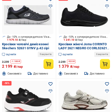
До -10% з суперкредиткою Visa Вигода
До -10% з суперкредиткою Visa Вигода
1 979.10
₴/пар
1 241.10
₴/пар
Кросівки чоловічі демісезонні
Кросівки жіночі Joma CORINTO
Skechers 52631 GYNV р.42 сірі
LADY 2621 NEGRO CCORLS2621
р.38 чорні
оцінити
оцінити
9 варіантів
6 варіантів
3 299
2 299
-
1 100
₴
-
920
₴
2 199
1 379
₴/пар
₴/пар
Cамовивіз
Доставимо
Cамовивіз
Доставимо