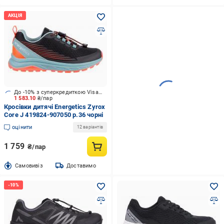
До -10% з суперкредиткою Visa Вигода
1 583.10
₴/пар
Кросівки дитячі Energetics Zyrox
Core J 419824-907050 р.36 чорні
оцінити
12 варіантів
1 759
₴/пар
Cамовивіз
Доставимо