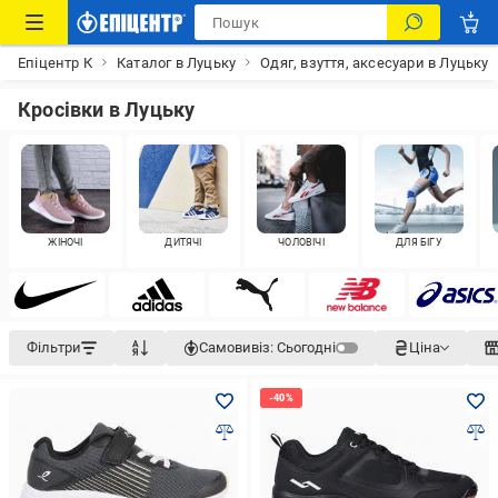
Епіцентр К
Каталог в Луцьку
Одяг, взуття, аксесуари в Луцьку
Кросівки в Луцьку
ЖІНОЧІ
ДИТЯЧІ
ЧОЛОВІЧІ
ДЛЯ БІГУ
Фільтри
Самовивіз:
Сьогодні
Ціна