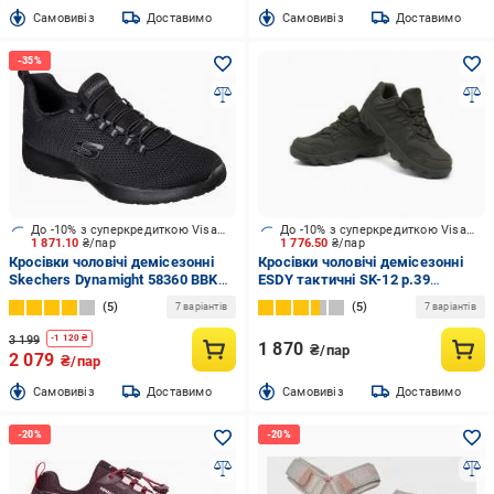
Cамовивіз
Доставимо
Cамовивіз
Доставимо
До -10% з суперкредиткою Visa Вигода
До -10% з суперкредиткою Visa Вигода
1 871.10
₴/пар
1 776.50
₴/пар
Кросівки чоловічі демісезонні
Кросівки чоловічі демісезонні
Skechers Dynamight 58360 BBK
ESDY тактичні SK-12 р.39
р.43 чорні
оливкові
5
5
7 варіантів
7 варіантів
3 199
-
1 120
₴
1 870
₴/пар
2 079
₴/пар
Cамовивіз
Доставимо
Cамовивіз
Доставимо