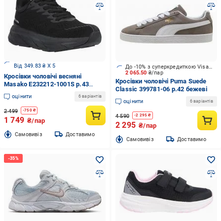
Від 349.83 ₴ X 5
До -10% з суперкредиткою Visa Вигода
2 065.50
₴/пар
Кросівки чоловічі весняні
Кросівки чоловічі Puma Suede
Masako E232212-1001S р.43
Classic 399781-06 р.42 бежеві
чорні
оцінити
6 варіантів
оцінити
6 варіантів
2 499
-
750
₴
4 590
-
2 295
₴
1 749
₴/пар
2 295
₴/пар
Cамовивіз
Доставимо
Cамовивіз
Доставимо