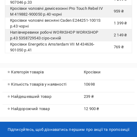
907046 р.33
Кросівки чоловічі демісезонні Pro Touch Rebel IV
959 ₴
M 419882-900050 р.40 чорні
Кросівки чоловічі весняні Caden E244251-1001S
1 399 ₴
р.43 чорні
Напівчеревики робочі WORKSHOP WORKSHOP
2 149 ₴
р.43 5358729543 сіро-синій
Кросівки Energetics Amsterdam VII M 434636-
769 ₴
901050 р.41
⭐ Категорія товарів
Кросівки
⭐ Кількість товарів у наявності
10698
⭐ Найдешевший товар
239 ₴
⭐ Найдорожчий товар
12 900 ₴
Підписуйтесь, щоб дізнаватись першим про акції та пропозиції