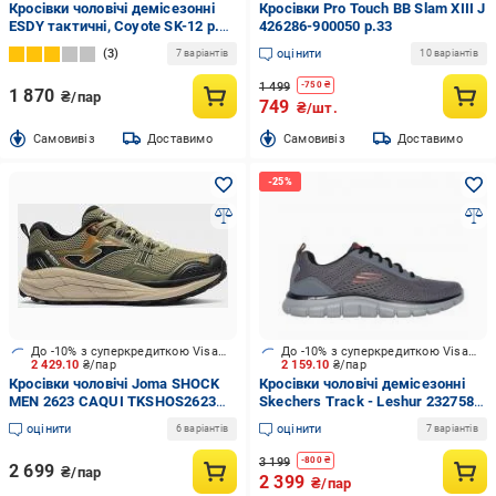
Кросівки чоловічі демісезонні
Кросівки Pro Touch BB Slam XIII J
ESDY тактичні, Сoyote SK-12 р.44
426286-900050 р.33
коричневі
3
оцінити
7 варіантів
10 варіантів
1 499
-
750
₴
1 870
₴/пар
749
₴/шт.
Cамовивіз
Доставимо
Cамовивіз
Доставимо
До -10% з суперкредиткою Visa Вигода
До -10% з суперкредиткою Visa Вигода
2 429.10
₴/пар
2 159.10
₴/пар
Кросівки чоловічі Joma SHOCK
Кросівки чоловічі демісезонні
MEN 2623 CAQUI TKSHOS2623
Skechers Track - Leshur 232758
р.41 зелені
CCOR р.42 сірі
оцінити
оцінити
6 варіантів
7 варіантів
3 199
-
800
₴
2 699
₴/пар
2 399
₴/пар