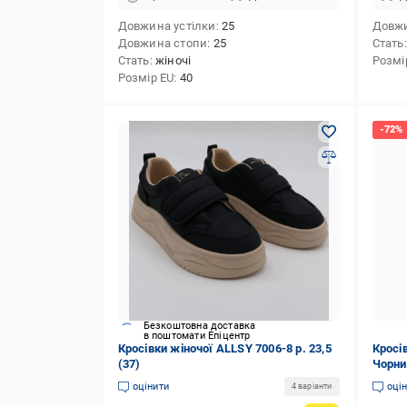
Довжина устілки
25
Довжи
Довжина стопи
25
Стать
Стать
жіночі
Розмі
Розмір EU
40
Безкоштовна доставка
в поштомати Епіцентр
Кросівки жіночої ALLSY 7006-8 р. 23,5
Кросі
(37)
Чорни
оцінити
оці
4 варіанти