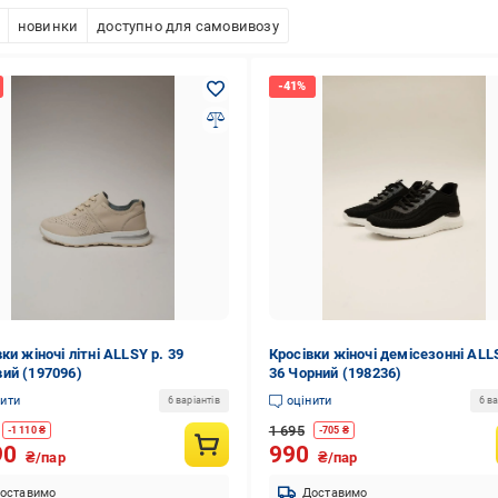
новинки
доступно для самовивозу
ки жіночі літні ALLSY р. 39
Кросівки жіночі демісезонні ALL
ий (197096)
36 Чорний (198236)
нити
оцінити
6 варіантів
6 ва
1 695
-
1 110
₴
-
705
₴
90
990
₴/пар
₴/пар
оставимо
Доставимо