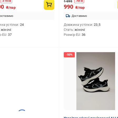
1 695
-
4 150
₴
-
705
₴
00
990
₴/пар
₴/пар
оставимо
Доставимо
на устілки
24
Довжина устілки
23,5
жіночі
Стать
жіночі
р EU
37
Розмір EU
36