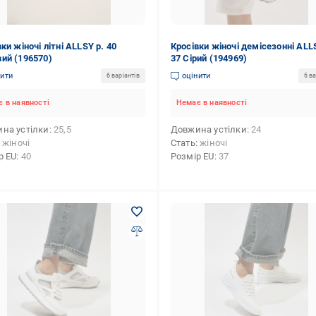
ки жіночі літні ALLSY р. 40
Кросівки жіночі демісезонні ALL
ий (196570)
37 Сірий (194969)
нити
оцінити
6 варіантів
6 ва
 в наявності
Немає в наявності
на устілки
25,5
Довжина устілки
24
жіночі
Стать
жіночі
р EU
40
Розмір EU
37