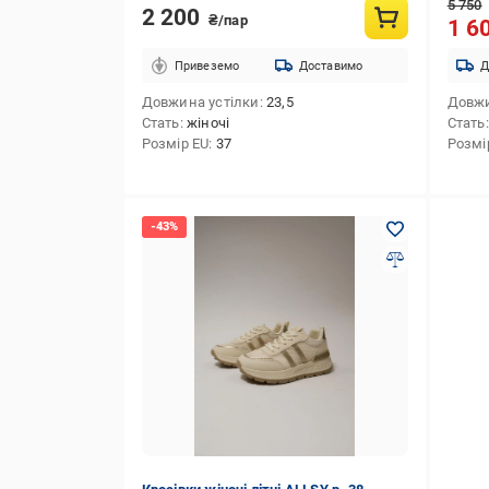
5 750
2 200
₴/пар
1 6
Привеземо
Доставимо
Д
Довжина устілки
23,5
Довжи
Стать
жіночі
Стать
Розмір EU
37
Розмі