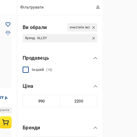
Фільтрувати
Ви обрали
очистити всі
бренд:
ALLSY
Продавець
Інший
(18)
Ціна
SY р.
ріантів
Бренди