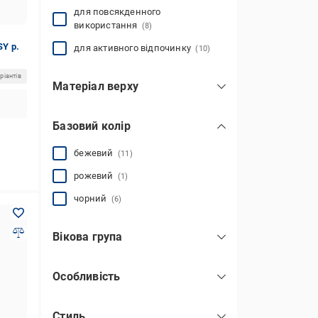
для повсякденного
використання
(8)
SY р.
для активного відпочинку
(10)
ріантів
Матеріал верху
екошкіра
(9)
Базовий колір
штучна шкіра
(1)
натуральна шкіра
(2)
бежевий
(11)
текстиль
(6)
рожевий
(1)
чорний
(6)
Вікова група
для дорослих
(18)
Особливість
для підлітків
(1)
без шнурків
(10)
Стиль
на липучках
(10)