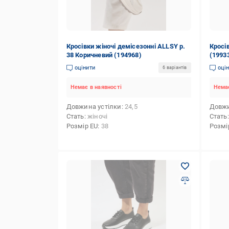
Кросівки жіночі демісезонні ALLSY р.
Кросів
38 Коричневий (194968)
(1993
оцінити
оці
6 варіантів
Немає в наявності
Немає
Довжина устілки
24,5
Довжи
Стать
жіночі
Стать
Розмір EU
38
Розмі