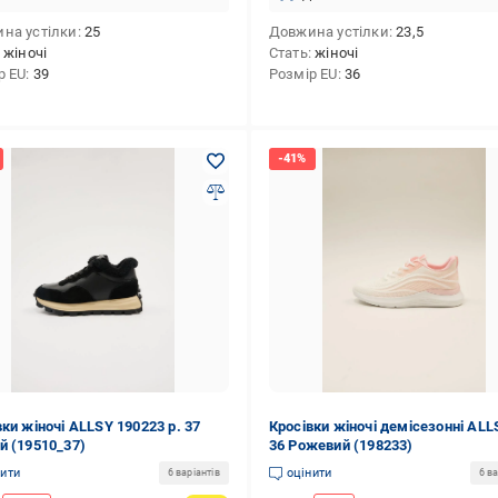
на устілки
25
Довжина устілки
23,5
жіночі
Стать
жіночі
р EU
39
Розмір EU
36
вки жіночі ALLSY 190223 р. 37
Кросівки жіночі демісезонні ALL
й (19510_37)
36 Рожевий (198233)
нити
оцінити
6 варіантів
6 ва