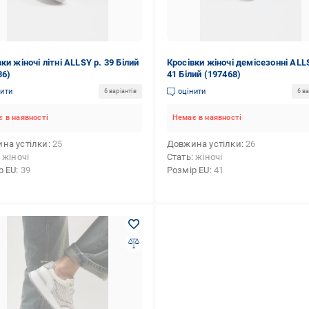
ки жіночі літні ALLSY р. 39 Білий
Кросівки жіночі демісезонні ALL
36)
41 Білий (197468)
нити
оцінити
6 варіантів
6 ва
 в наявності
Немає в наявності
на устілки
25
Довжина устілки
26
жіночі
Стать
жіночі
р EU
39
Розмір EU
41