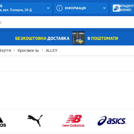
ЇВ
ЕПІЦЕНТ
ІНФОРМАЦІЯ
в, вул. Полярна, 20-Д
БІЗНЕС
Взуття
Кросівки 👟
ALLSY