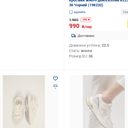
Кросівки жіночі демісезонні ALL
36 Чорний (198232)
оцінити
6 ва
1 980
-
990
₴
990
₴/пар
Доставимо
Довжина устілки
23,5
Стать
жіночі
Розмір EU
36