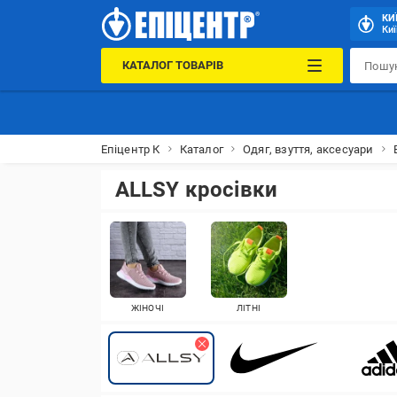
КИ
Киї
КАТАЛОГ ТОВАРІВ
Епіцентр К
Каталог
Одяг, взуття, аксесуари
ALLSY кросівки
ЖІНОЧІ
ЛІТНІ