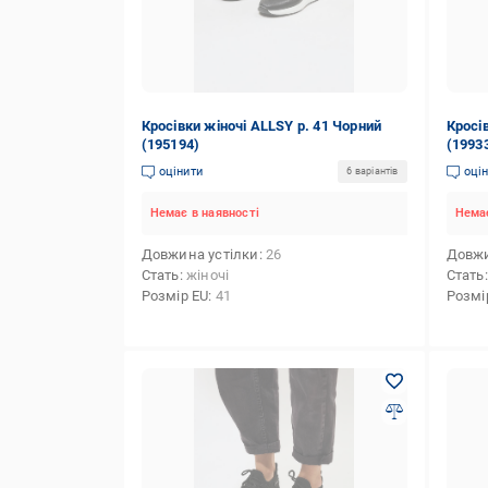
Кросівки жіночі ALLSY р. 41 Чорний
Кросів
(195194)
(1993
оцінити
оці
6 варіантів
Немає в наявності
Немає
Довжина устілки
26
Довжи
Стать
жіночі
Стать
Розмір EU
41
Розмі