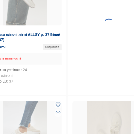
ки жіночі літні ALLSY р. 37 Білий
37)
нити
6 варіантів
 в наявності
на устілки
24
жіночі
р EU
37