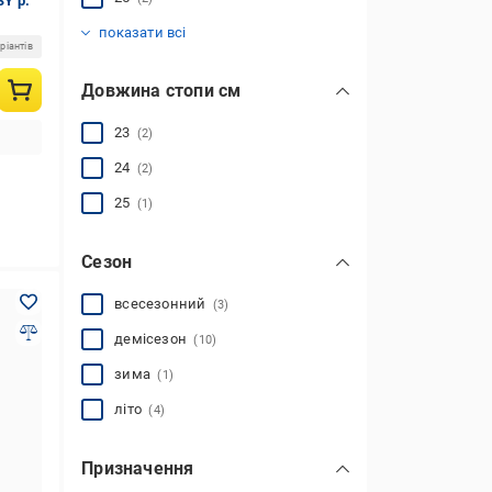
SY р.
25,5
(1)
показати всі
ріантів
Довжина стопи см
23
(2)
24
(2)
25
(1)
Сезон
всесезонний
(3)
демісезон
(10)
зима
(1)
літо
(4)
Призначення