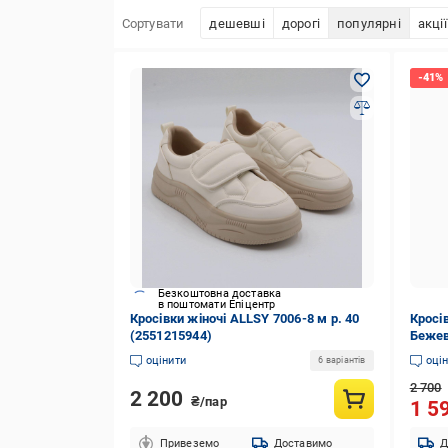
Сортувати
дешевші
дорогі
популярні
акції
Безкоштовна доставка
в поштомати Епіцентр
Кросівки жіночі ALLSY 7006-8 м р. 40
Кросів
(2551215944)
Бежев
оцінити
оці
6 варіантів
2 700
2 200
₴/пар
1 5
Привеземо
Доставимо
Д