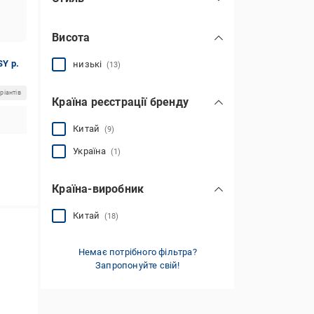
повсякденний
(18)
на платформі
(2)
Висота
на шнурках
(7)
SY р.
низькі
(13)
ріантів
Країна реєстрації бренду
Китай
(9)
Україна
(1)
Країна-виробник
Китай
(18)
Немає потрібного фільтра?
Запропонуйте свій!