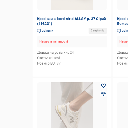
Кросівки жіночі літні ALLSY р. 37 Сірий
Кросів
(198231)
Бежев
оцінити
оці
6 варіантів
Немає в наявності
Немає
Довжина устілки
24
Довжи
Стать
жіночі
Стать
Розмір EU
37
Розмі