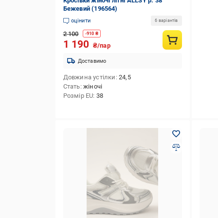
Кросівки жіночі літні ALLSY р. 38
Бежевий (196564)
оцінити
6 варіантів
2 100
-
910
₴
1 190
₴/пар
Доставимо
Довжина устілки
24,5
Стать
жіночі
Розмір EU
38