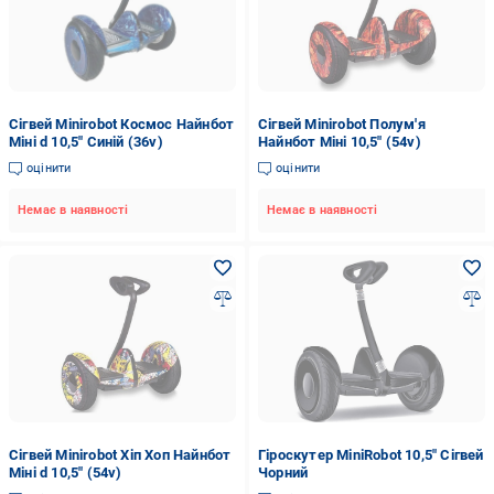
Сігвей Minirobot Космос Найнбот
Сігвей Minirobot Полум'я
Міні d 10,5" Синiй (36v)
Найнбот Міні 10,5" (54v)
оцінити
оцінити
Немає в наявності
Немає в наявності
Сігвей Minirobot Хіп Хоп Найнбот
Гіроскутер MiniRobot 10,5" Сігвей
Міні d 10,5" (54v)
Чорний