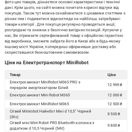
фото цих товарів, дізнаєтеся основні характеристики і технічні
дані. Крім цього, на сайті можна почитати корисні відгуки від
покупців. Також тут можна ознайомитися з цікавими статтями з
різних тем і подивитися відеоогляди на найбільш затребувані
товари категорії
. Для покупця регулярно проводяться акції,
розпродажі та знижки з безліччю вигідних позицій. Купуючи у
нас, Ви отримаєте сертифікований товар з офіційною гарантією
від виробника, зможете забрати його в Києві або в будь-якому
іншому місті України, попередньо оформивши доставку або
скориставшися безкоштовним самовивозом.
Ціни на Електротранспорт MiniRobot
Товар
Ціна
Електросамокат MiniRobot M365 PRO з
12 999 ₴
переднім амортизатором Білий
Електросамокат Mini Robot M365
12 000 ₴
Електросамокат MiniRobot M365
12 500 ₴
Сігвей Minirobot Найнбот Міні d 10,5" Чорний
8 500 ₴
(36v)
Сігвей міні Mini Robot PRO Bluetooth-колонка з
9 800 ₴
додатком d 10,5 Чорний (54V)