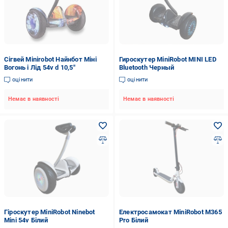
Сігвей Minirobot Найнбот Міні
Гироскутер MiniRobot MINI LED
Вогонь і Лід 54v d 10,5"
Bluetooth Черный
оцінити
оцінити
Немає в наявності
Немає в наявності
Гіроскутер MiniRobot Ninebot
Електросамокат MiniRobot M365
Mini 54v Білий
Pro Білий