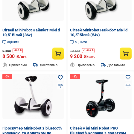
Сігвей Minirobot Найнбот Міні d
Сігвей Minirobot Найнбот Міні d
10,5" Білий (36v)
10,5" Білий (54v)
оцінити
оцінити
9 400
10 668
-
900
₴
-
1 468
₴
8 500
9 200
₴/шт.
₴/шт.
Привеземо
Доставимо
Привеземо
Доставимо
Гіроскутер MiniRobot з bluetooth
Сігвей міні Mini Robot PRO
колонкою та додатком до
Bluetooth-колонка з додатком d