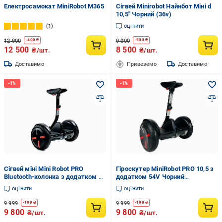
Електросамокат MiniRobot M365
Сігвей Minirobot Найнбот Міні d
10,5" Чорний (36v)
1
оцінити
12 900
9 000
-
400
₴
-
500
₴
12 500
8 500
₴/шт.
₴/шт.
Доставимо
Привеземо
Доставимо
Сігвей міні Mini Robot PRO
Гіроскутер MiniRobot PRO 10,5 з
Bluetooth-колонка з додатком d
додатком 54V Чорний
10,5 Чорний (54V)
(24113432)
оцінити
оцінити
9 999
9 999
-
199
₴
-
199
₴
9 800
9 800
₴/шт.
₴/шт.