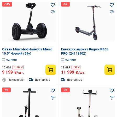
Сігвей Minirobot Найнбот Міні d
Електросамокат Kugoo M365
10,5" Чорний (54v)
PRO (24118402)
оцінити
оцінити
10 666
12 699
-
1 467
₴
-
700
₴
9 199
11 999
₴/шт.
₴/шт.
Привеземо
Доставимо
Доставимо