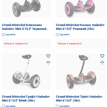
Сігвей Minirobot Блискавка
Сігвей Minirobot Космос Найнбот
Найнбот Міні d 10,5" Червоний
Міні d 10,5" Рожевий (36v)
(54v)
оцінити
оцінити
Немає в наявності
Немає в наявності
Сігвей Minirobot Графіті Найнбот
Сігвей Minirobot Трініті Найнбот
Міні d 10,5" Білий (36v)
Міні d 10,5" (36v)
оцінити
оцінити