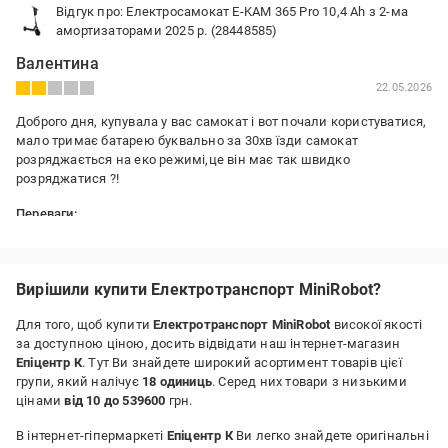
Відгук про: Електросамокат E-KAM 365 Pro 10,4 Ah з 2-ма
амортизаторами 2025 р. (28448585)
Валентина
22.05.2026
Доброго дня, купувала у вас самокат і вот почали користуватися,
мало тримає батарею буквально за 30хв їзди самокат
розряджається на еко режимі,це він має так швидко
розряджатися ?!
Переваги:
Гарно виглядає
Недоліки:
Слабо тримає батарею на найменшому режимі
Вирішили купити Електротранспорт MiniRobot?
Для того, щоб купити
Електротранспорт MiniRobot
високої якості
за доступною ціною, досить відвідати наш інтернет-магазин
Епіцентр К
. Тут Ви знайдете широкий асортимент товарів цієї
групи, який налічує
18 одиниць
. Серед них товари з низькими
цінами
від 10 до 539600
грн.
В інтернет-гіпермаркеті
Епіцентр К
Ви легко знайдете оригінальні