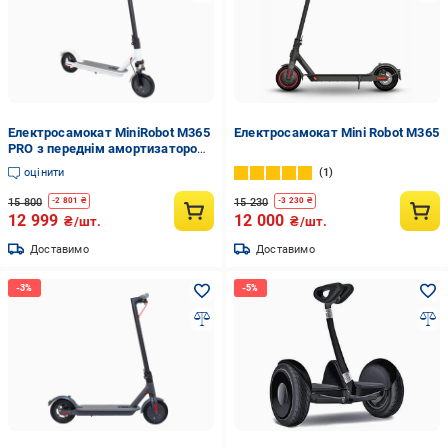
Електросамокат MiniRobot M365
Електросамокат Mini Robot M365
PRO з переднім амортизатором
Білий
оцінити
1
15 800
15 230
-
2 801
₴
-
3 230
₴
12 999
12 000
₴/шт.
₴/шт.
Доставимо
Доставимо