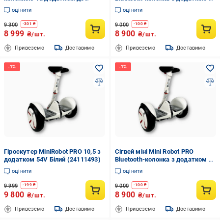
телефону 54V Білий (30765839)
10,5 Чорний (36V)
оцінити
оцінити
9 300
9 000
-
301
₴
-
100
₴
8 999
8 900
₴/шт.
₴/шт.
Привеземо
Доставимо
Привеземо
Доставимо
Гіроскутер MiniRobot PRO 10,5 з
Сігвей міні Mini Robot PRO
додатком 54V Білий (24111493)
Bluetooth-колонка з додатком d
10,5 Білий (36V)
оцінити
оцінити
9 999
9 000
-
199
₴
-
100
₴
9 800
8 900
₴/шт.
₴/шт.
Привеземо
Доставимо
Привеземо
Доставимо