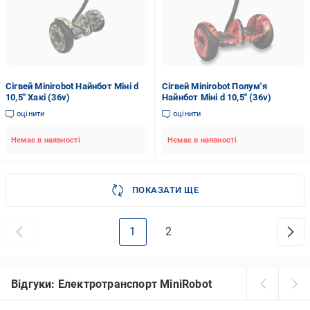
Сігвей Minirobot Найнбот Міні d
Сігвей Minirobot Полум'я
10,5" Хакі (36v)
Найнбот Міні d 10,5" (36v)
оцінити
оцінити
Немає в наявності
Немає в наявності
ПОКАЗАТИ ЩЕ
1
2
Відгуки: Електротранспорт MiniRobot