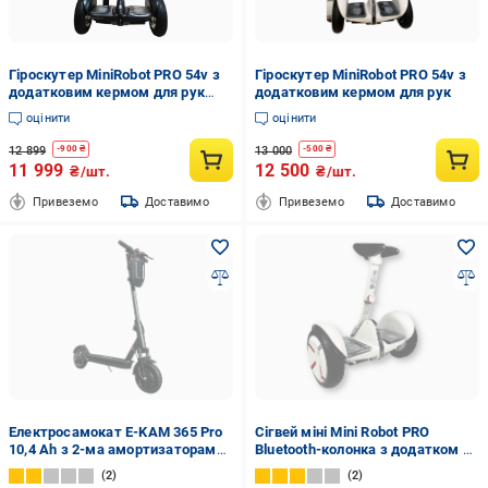
Гіроскутер MiniRobot PRO 54v з
Гіроскутер MiniRobot PRO 54v з
додатковим кермом для рук
додатковим кермом для рук
Чорний (28804724)
оцінити
оцінити
12 899
13 000
-
900
₴
-
500
₴
11 999
12 500
₴/шт.
₴/шт.
Привеземо
Доставимо
Привеземо
Доставимо
Електросамокат E-KAM 365 Pro
Сігвей міні Mini Robot PRO
10,4 Ah з 2-ма амортизаторами
Bluetooth-колонка з додатком d
2025 р. (28448585)
10,5 Білий (54V)
2
2