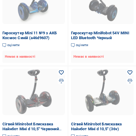
Гироскутер Mini 11 №9 з АКБ
Гироскутер MiniRobot 54V MINI
Космос Синій (a46d9607)
LED Bluetooth Черный
оцінити
оцінити
Немає в наявності
Немає в наявності
Сігвей Minirobot Блискавка
Сігвей Minirobot Блискавка
Найнбот Міні d 10,5" Червоний
Найнбот Міні d 10,5" (36v)
(36v)