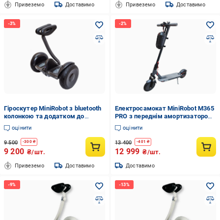
Привеземо
Доставимо
Привеземо
Доставимо
Гіроскутер MiniRobot з bluetooth
Електросамокат MiniRobot M365
колонкою та додатком до
PRO з переднім амортизатором
телефону 54V Чорний
Сірий (28332480)
оцінити
оцінити
(24117170)
9 500
13 400
-
300
₴
-
401
₴
9 200
12 999
₴/шт.
₴/шт.
Привеземо
Доставимо
Доставимо