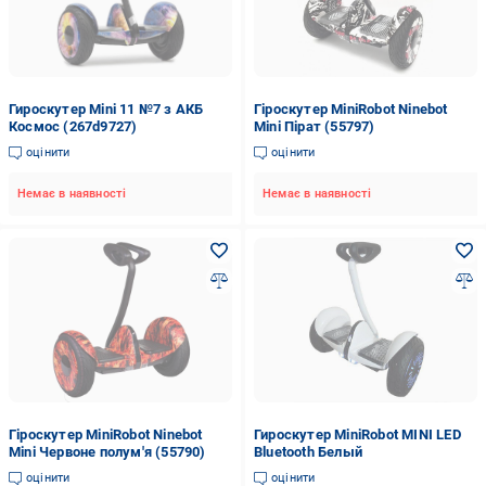
Гироскутер Mini 11 №7 з АКБ
Гіроскутер MiniRobot Ninebot
Космос (267d9727)
Mini Пірат (55797)
оцінити
оцінити
Немає в наявності
Немає в наявності
Гіроскутер MiniRobot Ninebot
Гироскутер MiniRobot MINI LED
Mini Червоне полум'я (55790)
Bluetooth Белый
оцінити
оцінити