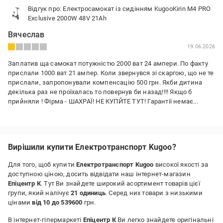
Відгук про: Електросамокат із сидінням KugooKirin M4 PRO
Exclusive 2000W 48V 21Ah
Вячеслав
19.06.2026
Заплатив ща самокат потужністю 2000 ват 24 ампери. По факту
прислали 1000 ват 21 ампер. Коли звернувся зі скаргою, що не те
прислали, запропонували компенсацію 500 грн. Якби дитина
декілька раз не проїхалась то повернув би назад!!!! Якщо б
прийняли ! Фірма - ШАХРАЇ! НЕ КУПЙТЕ ТУТ! Гарантії немає...
Недоліки:
Фірма - ШАХРАЇ. Висилає не той товар, який ви замовили та
заплатили завлаток! Звязку з ними немає!!! Не купуйте тут.
Вирішили купити Електротранспорт Kugoo?
Для того, щоб купити
Електротранспорт Kugoo
високої якості за
доступною ціною, досить відвідати наш інтернет-магазин
Епіцентр К
. Тут Ви знайдете широкий асортимент товарів цієї
групи, який налічує
21 одиниць
. Серед них товари з низькими
цінами
від 10 до 539600
грн.
В інтернет-гіпермаркеті
Епіцентр К
Ви легко знайдете оригінальні