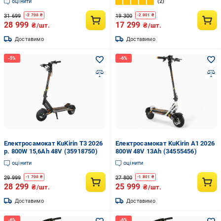
оцінити
2
31 699
19 300
-
2 700
₴
-
2 001
₴
28 999
17 299
₴/шт.
₴/шт.
Доставимо
Доставимо
Електросамокат KuKirin T3 2026
Електросамокат KuKirin A1 2026
р. 800W 15,6Ah 48V (35918750)
800W 48V 13Ah (34555456)
оцінити
оцінити
29 999
27 800
-
1 700
₴
-
1 801
₴
28 299
25 999
₴/шт.
₴/шт.
Доставимо
Доставимо