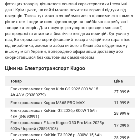
фото цих товарів, дізнаєтеся основні характеристики і технічні
дані. Крім цього, на сайті можна почитати корисні відгуки від
покупців. Також тут можна ознайомитися з цікавими статтями з
різних тем і подивитися відеоогляди на найбільш затребувані
товари категорії
. Для покупця регулярно проводяться акції,
розпродажі та знижки з безліччю вигідних позицій. Купуючи у
нас, Ви отримаєте сертифікований товар з офіційною гарантією
від виробника, зможете забрати його в Києві або в будь-якому
іншому місті України, попередньо оформивши доставку або
скориставшися безкоштовним самовивозом.
Ціни на Електротранспорт Kugoo
Товар
Ціна
Електросамокат Kugoo Kirin G2 2025 800 W 15
27 999 ₴
Ah 48 V (29389279)
Електросамокат Kugoo M365 PRO MAX
11 999 ₴
Електросамокат KuKirin G2 2026р 800W 15Ah
28 999 ₴
48V (34690991)
Електросамокат E-kam Kugoo G30 Pro Max 2025р
17 299 ₴
600w Чорний (28593103)
Електросамокат KuKirin T3 2026 р. 800W 15,6Ah
28 299 ₴