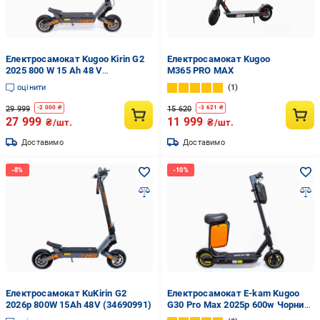
Електросамокат Kugoo Kirin G2
Електросамокат Kugoo
2025 800 W 15 Ah 48 V
M365 PRO MAX
(29389279)
оцінити
1
29 999
15 620
-
2 000
₴
-
3 621
₴
27 999
11 999
₴/шт.
₴/шт.
Доставимо
Доставимо
Електросамокат KuKirin G2
Електросамокат E-kam Kugoo
2026р 800W 15Ah 48V (34690991)
G30 Pro Max 2025р 600w Чорний
(28593103)