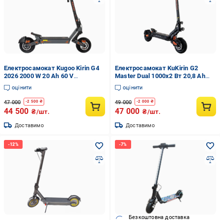
Електросамокат Kugoo Kirin G4
Електросамокат KuKirin G2
2026 2000 W 20 Ah 60 V
Master Dual 1000x2 Вт 20,8 Ah
(33153262)
52В Чорний (33153283)
оцінити
оцінити
47 000
49 000
-
2 500
₴
-
2 000
₴
44 500
47 000
₴/шт.
₴/шт.
Доставимо
Доставимо
Безкоштовна доставка