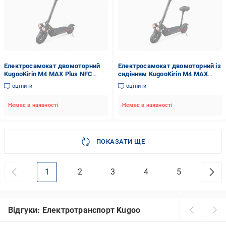
Електросамокат двомоторний
Електросамокат двомоторний iз
KugooKirin M4 MAX Plus NFC
сидiнням KugooKirin M4 MAX
2400W 48V 23Ah та вольтметр з
Plus NFC 2400W 48V 23Ah та
оцінити
оцінити
ключем ч 3 фари
вольтметр з ключем 3 фари
Немає в наявності
Немає в наявності
ПОКАЗАТИ ЩЕ
1
2
3
4
5
Відгуки: Електротранспорт Kugoo