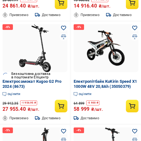
26 601.77
15 960.62
24 861.40
14 916.40
₴/шт.
₴/шт.
Привеземо
Доставимо
Привеземо
Доставимо
Безкоштовна доставка
в поштомати Епіцентр
Електросамокат Kugoo G2 Pro
Електропітбайк KuKirin Speed X1
2024 (8673)
1000W 48V 20,8Ah (35050379)
оцінити
оцінити
29 912.35
64 899
-
1 956.95
₴
-
5 900
₴
27 955.40
58 999
₴/шт.
₴/шт.
Привеземо
Доставимо
Доставимо