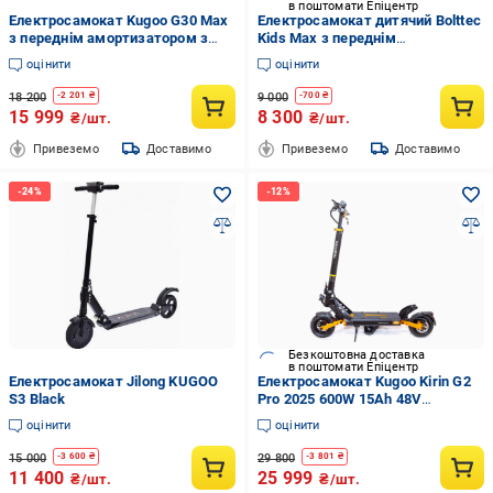
в поштомати Епіцентр
Електросамокат Kugoo G30 Max
Електросамокат дитячий Bolttec
з переднім амортизатором з
Kids Max з переднім
надувними колесами 600W 15Ah
амортизатором Чорний
оцінити
оцінити
Чорний
(26359236)
18 200
9 000
-
2 201
₴
-
700
₴
15 999
8 300
₴/шт.
₴/шт.
Привеземо
Доставимо
Привеземо
Доставимо
Безкоштовна доставка
в поштомати Епіцентр
Електросамокат Jilong KUGOO
Електросамокат Kugoo Kirin G2
S3 Black
Pro 2025 600W 15Ah 48V
(26897760)
оцінити
оцінити
15 000
29 800
-
3 600
₴
-
3 801
₴
11 400
25 999
₴/шт.
₴/шт.