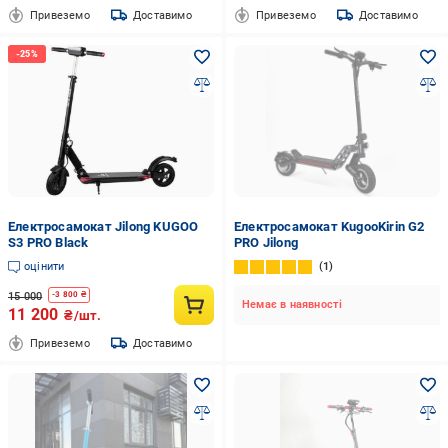
Привеземо
Доставимо
Привеземо
Доставимо
Електросамокат Jilong KUGOO
Електросамокат KugooKirin G2
S3 PRO Black
PRO Jilong
оцінити
1
15 000
-
3 800
₴
Немає в наявності
11 200
₴/шт.
Привеземо
Доставимо