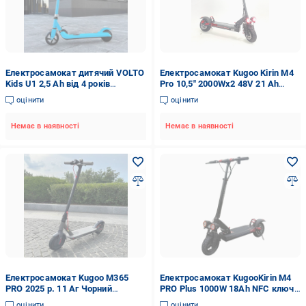
Електросамокат дитячий VOLTO
Електросамокат Kugoo Kirin M4
Kids U1 2,5 Ah від 4 років
Pro 10,5" 2000Wx2 48V 21 Ah
Блакитний (0112341)
повний привід (КМР4-4000)
оцінити
оцінити
Немає в наявності
Немає в наявності
Електросамокат Kugoo M365
Електросамокат KugooKirin M4
PRO 2025 р. 11 Аг Чорний
PRO Plus 1000W 18Ah NFC ключі
(33058952)
3 фари
оцінити
оцінити