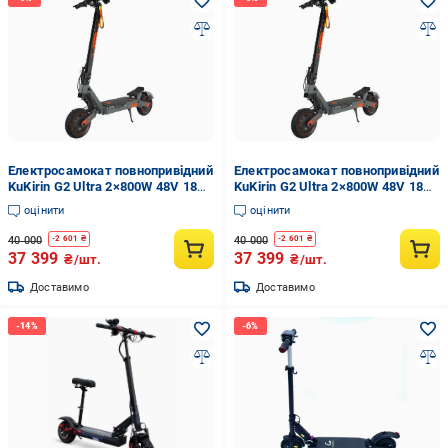
Електросамокат повнопривідний
Електросамокат повнопривідний
KuKirin G2 Ultra 2×800W 48V 18Ah
KuKirin G2 Ultra 2×800W 48V 18Ah
(35050588)
(35050589)
оцінити
оцінити
40 000
40 000
-
2 601
₴
-
2 601
₴
37 399
37 399
₴/шт.
₴/шт.
Доставимо
Доставимо