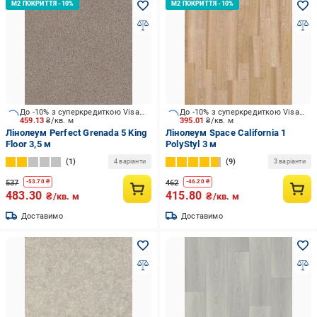
До -10% з суперкредиткою Visa Вигода
До -10% з суперкредиткою Visa Вигода
459.13
₴/кв. м
395.01
₴/кв. м
Лінолеум Perfect Grenada 5 King
Лінолеум Space California 1
Floor 3,5 м
PolyStyl 3 м
1
9
4 варіанти
3 варіанти
537
462
-
53.70
₴
-
46.20
₴
483.30
415.80
₴/кв. м
₴/кв. м
Доставимо
Доставимо