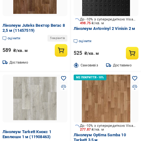
До -10% з суперкредиткою Visa Вигода
498.75
₴/кв. м
Лінолеум Juteks Вектор Вегас 8
Лінолеум Avtovinyl 2 Vinisin 2 м
2,5 м (11457519)
оцінити
5 варіантів
оцінити
589
₴/кв. м
525
₴/кв. м
Доставимо
Cамовивіз
Доставимо
До -10% з суперкредиткою Visa Вигода
277.87
₴/кв. м
Лінолеум Tarkett Кнокс 1
Лінолеум Optima Samba 10
Еволюшн 1 м (11908463)
Tarkett 3,5 м