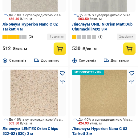
До -10% з суперкредиткою Visa Вигода
До -10% з суперкредиткою Visa Вигода
486.40
₴/кв. м
503.50
₴/кв. м
Лінолеум Hyperion Nano C 02
Лінолеум UNILIN Orion Matt Dub
Tarkett 4 м
Chumackii M92 3 м
2
1
4 варіанти
2 варіанти
512
530
₴/кв. м
₴/кв. м
Cамовивіз
Доставимо
Cамовивіз
Доставимо
До -10% з суперкредиткою Visa Вигода
До -10% з суперкредиткою Visa Вигода
503.50
₴/кв. м
424.93
₴/кв. м
Лінолеум LENTEX Orion Chips
Лінолеум Hyperion Nano C 03
522-02 (030) 3 м
Tarkett 3 м