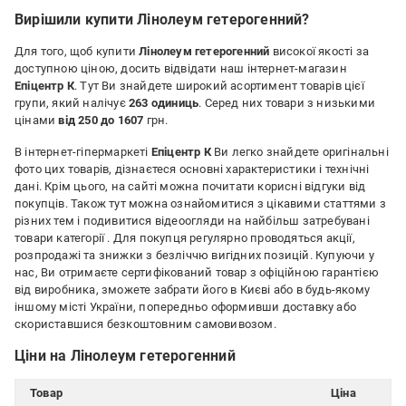
Вирішили купити Лінолеум гетерогенний?
Для того, щоб купити
Лінолеум гетерогенний
високої якості за
доступною ціною, досить відвідати наш інтернет-магазин
Епіцентр К
. Тут Ви знайдете широкий асортимент товарів цієї
групи, який налічує
263 одиниць
. Серед них товари з низькими
цінами
від 250 до 1607
грн.
В інтернет-гіпермаркеті
Епіцентр К
Ви легко знайдете оригінальні
фото цих товарів, дізнаєтеся основні характеристики і технічні
дані. Крім цього, на сайті можна почитати корисні відгуки від
покупців. Також тут можна ознайомитися з цікавими статтями з
різних тем і подивитися відеоогляди на найбільш затребувані
товари категорії
. Для покупця регулярно проводяться акції,
розпродажі та знижки з безліччю вигідних позицій. Купуючи у
нас, Ви отримаєте сертифікований товар з офіційною гарантією
від виробника, зможете забрати його в Києві або в будь-якому
іншому місті України, попередньо оформивши доставку або
скориставшися безкоштовним самовивозом.
Ціни на Лінолеум гетерогенний
Товар
Ціна