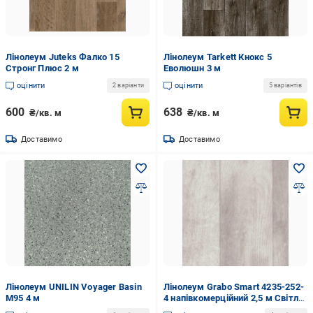
Лінолеум Juteks Фалко 15
Лінолеум Tarkett Кнокс 5
Стронг Плюс 2 м
Еволюшн 3 м
оцінити
оцінити
2 варіанти
5 варіантів
600
638
₴/кв. м
₴/кв. м
Доставимо
Доставимо
Лінолеум UNILIN Voyager Basin
Лінолеум Grabo Smart 4235-252-
M95 4 м
4 напівкомерційний 2,5 м Світле
дерево (4235-252-425)