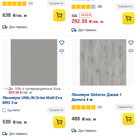
1
4 варіанти
4
4 варіанти
638
₴/кв. м
325
-
32.50
₴
292.50
₴/кв. м
Доставимо
Доставимо
До -10% з суперкредиткою Visa Вигода
503.50
₴/кв. м
Лінолеум Sinteros Джані 1
Лінолеум UNILIN Orion Matt Eva
Дельта 4 м
M93 3 м
1
5 варіантів
оцінити
2 варіанти
488
₴/кв. м
530
₴/кв. м
Доставимо
Доставимо