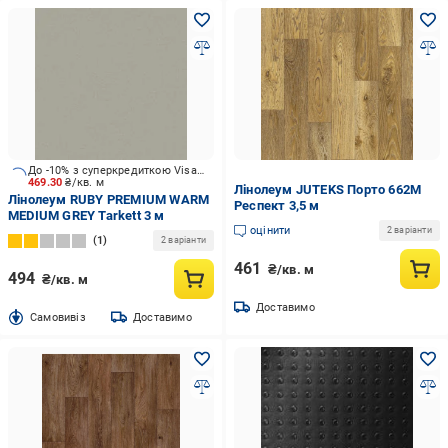
До -10% з суперкредиткою Visa Вигода
469.30
₴/кв. м
Лінолеум JUTEKS Порто 662М
Лінолеум RUBY PREMIUM WARM
Респект 3,5 м
MEDIUM GREY Tarkett 3 м
оцінити
2 варіанти
1
2 варіанти
461
₴/кв. м
494
₴/кв. м
Доставимо
Cамовивіз
Доставимо