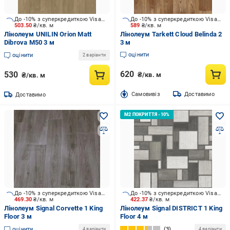
До -10% з суперкредиткою Visa Вигода
До -10% з суперкредиткою Visa Вигода
503.50
₴/кв. м
589
₴/кв. м
Лінолеум UNILIN Orion Matt
Лінолеум Tarkett Cloud Belinda 2
Dibrova M50 3 м
3 м
оцінити
оцінити
2 варіанти
620
530
₴/кв. м
₴/кв. м
Cамовивіз
Доставимо
Доставимо
До -10% з суперкредиткою Visa Вигода
До -10% з суперкредиткою Visa Вигода
469.30
₴/кв. м
422.37
₴/кв. м
Лінолеум Signal Corvette 1 King
Лінолеум Signal DISTRICT 1 King
Floor 3 м
Floor 4 м
оцінити
3
4 варіанти
4 варіанти