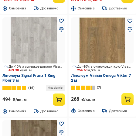
Cамовивіз
Доставимо
Cамовивіз
Доставимо
До -10% з суперкредиткою Visa Вигода
До -10% з суперкредиткою Visa Вигода
469.30
₴/кв. м
254.60
₴/кв. м
Лінолеум Signal Franz 1 King
Лінолеум Vinisin Omega Viktor 7
Floor 3 м
2 м
7
16
6 варіантів
268
494
₴/кв. м
₴/кв. м
Cамовивіз
Доставимо
Cамовивіз
Доставимо