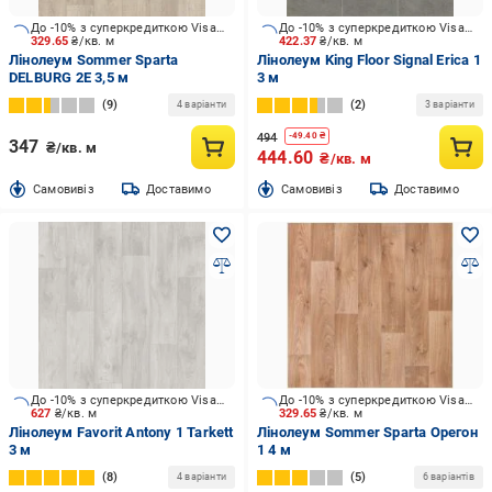
До -10% з суперкредиткою Visa Вигода
До -10% з суперкредиткою Visa Вигода
329.65
₴/кв. м
422.37
₴/кв. м
Лінолеум Sommer Sparta
Лінолеум King Floor Signal Erica 1
DELBURG 2E 3,5 м
3 м
9
2
4 варіанти
3 варіанти
494
-
49.40
₴
347
₴/кв. м
444.60
₴/кв. м
Cамовивіз
Доставимо
Cамовивіз
Доставимо
До -10% з суперкредиткою Visa Вигода
До -10% з суперкредиткою Visa Вигода
627
₴/кв. м
329.65
₴/кв. м
Лінолеум Favorit Antony 1 Tarkett
Лінолеум Sommer Sparta Орегон
3 м
1 4 м
8
5
4 варіанти
6 варіантів