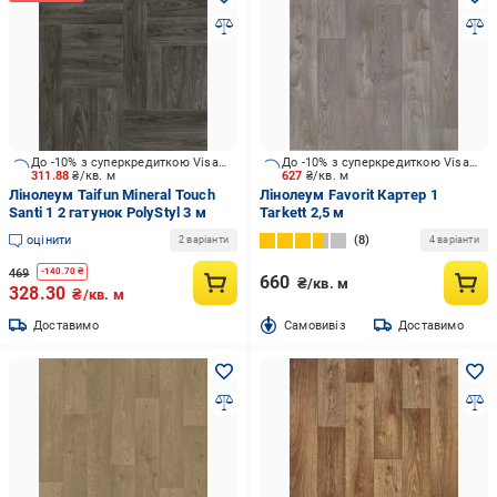
До -10% з суперкредиткою Visa Вигода
До -10% з суперкредиткою Visa Вигода
311.88
₴/кв. м
627
₴/кв. м
Лінолеум Taifun Mineral Touch
Лінолеум Favorit Картер 1
Santi 1 2 гатунок PolyStyl 3 м
Tarkett 2,5 м
оцінити
8
2 варіанти
4 варіанти
469
-
140.70
₴
660
₴/кв. м
328.30
₴/кв. м
Доставимо
Cамовивіз
Доставимо