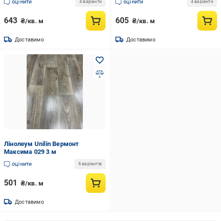
оцінити
оцінити
4 варіанти
4 варіанти
643
605
₴/кв. м
₴/кв. м
Доставимо
Доставимо
Лінолеум Unilin Вермонт
Максима 029 3 м
оцінити
6 варіантів
501
₴/кв. м
Доставимо