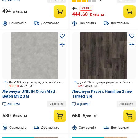
494
-
49.40
₴
494
₴/кв. м
444.60
₴/кв. м
Cамовивіз
Доставимо
Cамовивіз
Доставимо
До -10% з суперкредиткою Visa Вигода
До -10% з суперкредиткою Visa Вигода
503.50
₴/кв. м
627
₴/кв. м
Лінолеум UNILIN Orion Matt
Лінолеум Favorit Hamilton 2 new
Beton M92 3 м
Tarkett 3 м
оцінити
оцінити
2 варіанти
3 варіанти
530
660
₴/кв. м
₴/кв. м
Cамовивіз
Доставимо
Cамовивіз
Доставимо