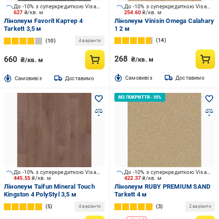
До -10% з суперкредиткою Visa Вигода
До -10% з суперкредиткою Visa Вигода
627
₴/кв. м
254.60
₴/кв. м
Лінолеум Favorit Картер 4
Лінолеум Vinisin Omega Сalahary
Tarkett 3,5 м
1 2 м
14
10
4 варіанти
268
660
₴/кв. м
₴/кв. м
Cамовивіз
Доставимо
Cамовивіз
Доставимо
До -10% з суперкредиткою Visa Вигода
До -10% з суперкредиткою Visa Вигода
445.55
₴/кв. м
422.37
₴/кв. м
Лінолеум Taifun Mineral Touch
Лінолеум RUBY PREMIUM SAND
Kingston 4 PolyStyl 3,5 м
Tarkett 4 м
5
3
4 варіанти
2 варіанти