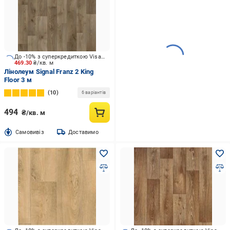
До -10% з суперкредиткою Visa Вигода
469.30
₴/кв. м
Лінолеум Signal Franz 2 King
Floor 3 м
10
6 варіантів
494
₴/кв. м
Cамовивіз
Доставимо