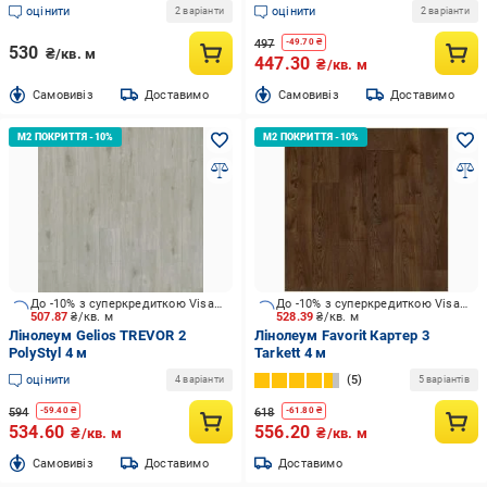
оцінити
оцінити
2 варіанти
2 варіанти
497
-
49.70
₴
530
₴/кв. м
447.30
₴/кв. м
Cамовивіз
Доставимо
Cамовивіз
Доставимо
До -10% з суперкредиткою Visa Вигода
До -10% з суперкредиткою Visa Вигода
507.87
₴/кв. м
528.39
₴/кв. м
Лінолеум Gelios TREVOR 2
Лінолеум Favorit Картер 3
PolyStyl 4 м
Tarkett 4 м
оцінити
5
4 варіанти
5 варіантів
594
618
-
59.40
₴
-
61.80
₴
534.60
556.20
₴/кв. м
₴/кв. м
Cамовивіз
Доставимо
Доставимо