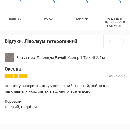
ПЛІНТУС
ФАРБА
ПОРІЖКИ
КЛЕЙ ДЛЯ
ПІДЛОГОВОГО
ПОКРИТТЯ
Відгуки: Лінолеум гетерогенний
Відгук про: Лінолеум Favorit Картер 1 Tarkett 2,5 м
Оксана
08.08.2026
вже рік у використанні. дуже якісний, товстий, войлочна
підкладка. ніяких запахів від нього, все чудово!
Переваги:
товстий, надійній