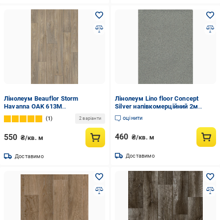
Лінолеум Beauflor Storm
Лінолеум Lino floor Concept
Havanna OAK 613M
Silver напівкомерційний 2м
напівкомерційний 4 м Дерево
Світло-Сірий крихта (Concept
оцінити
1
2 варіанти
Silver)
460
550
₴/кв. м
₴/кв. м
Доставимо
Доставимо