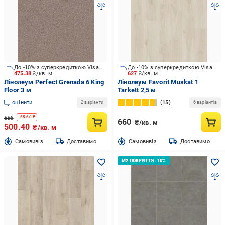
До -10% з суперкредиткою Visa Вигода
До -10% з суперкредиткою Visa Вигода
475.38
₴/кв. м
627
₴/кв. м
Лінолеум Perfect Grenada 6 King
Лінолеум Favorit Muskat 1
Floor 3 м
Tarkett 2,5 м
оцінити
15
2 варіанти
6 варіантів
556
-
55.60
₴
660
₴/кв. м
500.40
₴/кв. м
Cамовивіз
Доставимо
Cамовивіз
Доставимо