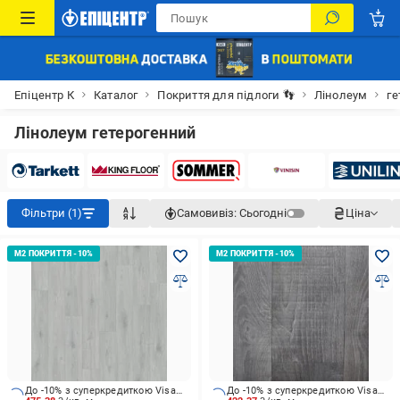
Епіцентр К
Каталог
Покриття для підлоги 👣
Лінолеум
ге
Лінолеум гетерогенний
Фільтри (1)
Самовивіз:
Сьогодні
Ціна
До -10% з суперкредиткою Visa Вигода
До -10% з суперкредиткою Visa Вигода