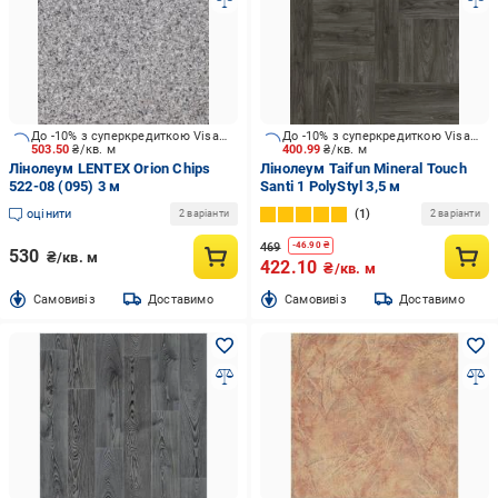
До -10% з суперкредиткою Visa Вигода
До -10% з суперкредиткою Visa Вигода
503.50
₴/кв. м
400.99
₴/кв. м
Лінолеум LENTEX Orion Chips
Лінолеум Taifun Mineral Touch
522-08 (095) 3 м
Santi 1 PolyStyl 3,5 м
оцінити
1
2 варіанти
2 варіанти
469
-
46.90
₴
530
₴/кв. м
422.10
₴/кв. м
Cамовивіз
Доставимо
Cамовивіз
Доставимо