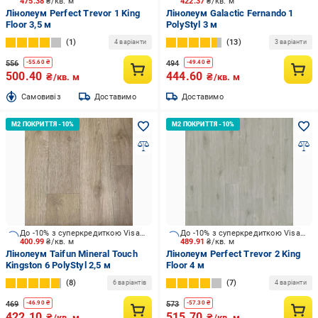
475.38
₴/кв. м
422.37
₴/кв. м
Лінолеум Perfect Trevor 1 King
Лінолеум Galactic Fernando 1
Floor 3,5 м
PolyStyl 3 м
1
13
4 варіанти
3 варіанти
556
494
-
55.60
₴
-
49.40
₴
500.40
444.60
₴/кв. м
₴/кв. м
Cамовивіз
Доставимо
Доставимо
До -10% з суперкредиткою Visa Вигода
До -10% з суперкредиткою Visa Вигода
400.99
₴/кв. м
489.91
₴/кв. м
Лінолеум Taifun Mineral Touch
Лінолеум Perfect Trevor 2 King
Kingston 6 PolyStyl 2,5 м
Floor 4 м
8
7
6 варіантів
4 варіанти
469
573
-
46.90
₴
-
57.30
₴
422.10
515.70
₴/кв. м
₴/кв. м