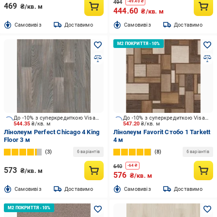
494
-
49.40
₴
469
₴/кв. м
444.60
₴/кв. м
Cамовивіз
Доставимо
Cамовивіз
Доставимо
До -10% з суперкредиткою Visa Вигода
До -10% з суперкредиткою Visa Вигода
544.35
₴/кв. м
547.20
₴/кв. м
Лінолеум Perfect Chicago 4 King
Лінолеум Favorit Стобо 1 Tarkett
Floor 3 м
4 м
3
8
6 варіантів
6 варіантів
640
-
64
₴
573
₴/кв. м
576
₴/кв. м
Cамовивіз
Доставимо
Cамовивіз
Доставимо