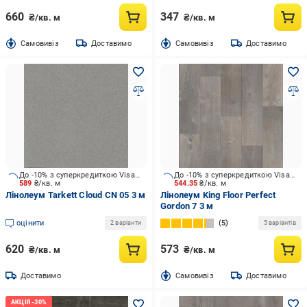
660
347
₴/кв. м
₴/кв. м
Cамовивіз
Доставимо
Cамовивіз
Доставимо
До -10% з суперкредиткою Visa Вигода
До -10% з суперкредиткою Visa Вигода
589
₴/кв. м
544.35
₴/кв. м
Лінолеум Tarkett Cloud CN 05 3 м
Лінолеум King Floor Perfect
Gordon 7 3 м
оцінити
5
2 варіанти
5 варіантів
620
573
₴/кв. м
₴/кв. м
Доставимо
Cамовивіз
Доставимо