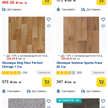
573
₴/кв. м
409.50
₴/кв. м
Доставимо
Cамовивіз
Доставимо
До -10% з суперкредиткою Visa Вигода
До -10% з суперкредиткою Visa Вигода
544.35
₴/кв. м
329.65
₴/кв. м
Лінолеум King Floor Perfect
Лінолеум Sommer Sparta Franz
Chicago 1 3 м
2E 3 м
15
23
6 варіантів
5 варіантів
573
347
₴/кв. м
₴/кв. м
Cамовивіз
Доставимо
Cамовивіз
Доставимо