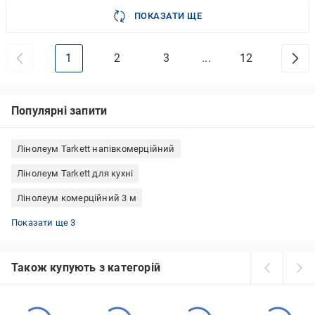
ПОКАЗАТИ ЩЕ
1
2
3
...
12
Популярні запити
Лінолеум Tarkett напівкомерційний
Лінолеум Tarkett для кухні
Лінолеум комерційний 3 м
Лінолеум комерційний 2 м
Лінолеум Tarkett сірий
Лінолеум Tarkett Favorit
Показати ще 3
Також купують з категорій