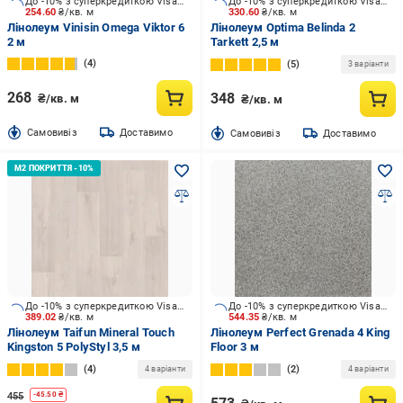
До -10% з суперкредиткою Visa Вигода
До -10% з суперкредиткою Visa Вигода
254.60
₴/кв. м
330.60
₴/кв. м
Лінолеум Vinisin Omega Viktor 6
Лінолеум Optima Belinda 2
2 м
Tarkett 2,5 м
4
5
3 варіанти
268
348
₴/кв. м
₴/кв. м
Cамовивіз
Доставимо
Cамовивіз
Доставимо
До -10% з суперкредиткою Visa Вигода
До -10% з суперкредиткою Visa Вигода
389.02
₴/кв. м
544.35
₴/кв. м
Лінолеум Taifun Mineral Touch
Лінолеум Perfect Grenada 4 King
Kingston 5 PolyStyl 3,5 м
Floor 3 м
4
2
4 варіанти
4 варіанти
455
-
45.50
₴