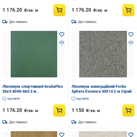
1 176.20
1 176.20
₴/кв. м
₴/кв. м
Доставимо
Доставимо
Лінолеум спортивний GraboFlex
Лінолеум комерційний Forbo
Start 4000-660 2 м
Sphera Essence 50514 2 м Сірий
(904d870w167)
оцінити
оцінити
1 176.20
1 150
₴/кв. м
₴/кв. м
Доставимо
Доставимо