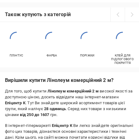
Також купують з категорій
ПЛІНТУС
ФАРБА
ПОРІЖКИ
КЛЕЙ ДЛЯ
ПІДЛОГОВОГО
ПОКРИТТЯ
Вирішили купити Лінолеум комерційний 2 м?
Для того, щоб купити
Лінолеум комерційний 2 м
високої якості за
доступною ціною, досить відвідати наш інтернет-магазин
Епіцентр К
. Тут Ви знайдете широкий асортимент товарів цієї
групи, який налічує
28 одиниць
. Серед них товари з низькими
цінами
від 250 до 1607
грн.
В інтернет-гіпермаркеті
Епіцентр К
Ви легко знайдете оригінальні
фото цих товарів, дізнаєтеся основні характеристики і технічні
дані. Крім цього, на сайті можна почитати корисні відгуки від