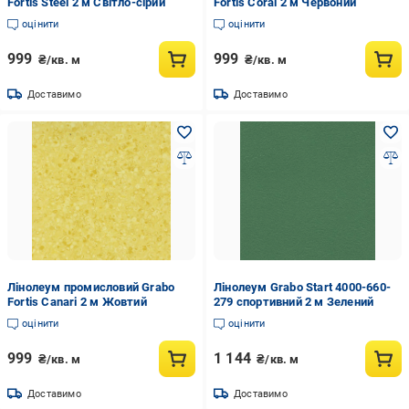
Fortis Steel 2 м Світло-сірий
Fortis Coral 2 м Червоний
оцінити
оцінити
999
999
₴/кв. м
₴/кв. м
Доставимо
Доставимо
Лінолеум промисловий Grabo
Лінолеум Grabo Start 4000-660-
Fortis Canari 2 м Жовтий
279 спортивний 2 м Зелений
оцінити
оцінити
999
1 144
₴/кв. м
₴/кв. м
Доставимо
Доставимо