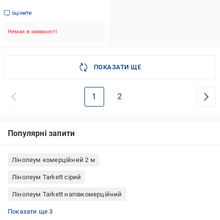
оцінити
Немає в наявності
ПОКАЗАТИ ЩЕ
1
2
Популярні запити
Лінолеум комерційний 2 м
Лінолеум Tarkett сірий
Лінолеум Tarkett напівкомерційний
Лінолеум Tarkett для кухні
Лінолеум Tarkett Favorit
Лінолеум комерційний 3 м
Показати ще 3