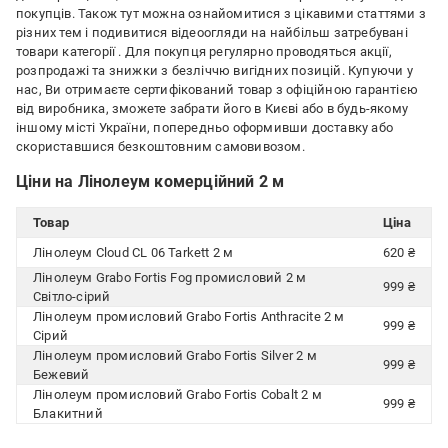
покупців. Також тут можна ознайомитися з цікавими статтями з
різних тем і подивитися відеоогляди на найбільш затребувані
товари категорії
. Для покупця регулярно проводяться акції,
розпродажі та знижки з безліччю вигідних позицій. Купуючи у
нас, Ви отримаєте сертифікований товар з офіційною гарантією
від виробника, зможете забрати його в Києві або в будь-якому
іншому місті України, попередньо оформивши доставку або
скориставшися безкоштовним самовивозом.
Ціни на Лінолеум комерційний 2 м
Товар
Ціна
Лінолеум Cloud CL 06 Tarkett 2 м
620 ₴
Лінолеум Grabo Fortis Fog промисловий 2 м
999 ₴
Світло-сірий
Лінолеум промисловий Grabo Fortis Anthracite 2 м
999 ₴
Сірий
Лінолеум промисловий Grabo Fortis Silver 2 м
999 ₴
Бежевий
Лінолеум промисловий Grabo Fortis Cobalt 2 м
999 ₴
Блакитний