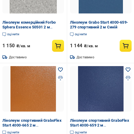
Лінолеум комерційний Forbo
Лінолеум Grabo Start 4000-659-
Sphera Essence 50501 2 м
279 спортивний 2 м Синій
Світло-сірий
оцінити
оцінити
1 150
1 144
₴/кв. м
₴/кв. м
Доставимо
Доставимо
Лінолеум спортивний GraboFlex
Лінолеум спортивний GraboFlex
Start 4000-665 2 м
Start 4000-659 2 м
(904d873w167)
(904d869w167)
оцінити
оцінити