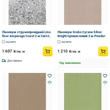
Лінолеум струмопровідний Lino
Лінолеум Grabo Cyrene Silver
floor Amperage Coast 2 м Світло-
Knight промисловий 2 м Powder
сірий
оцінити
оцінити
1 607
1 210
₴/кв. м
₴/кв. м
Доставимо
Під замовлення