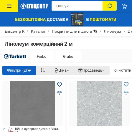
Епіцентр К
Каталог
Покриття для підлоги 👣
Лінолеум
2 
Лінолеум комерційний 2 м
Forbo
Grabo
Фільтри (2)
Ціна
Продавець
очистити 
До -10% з суперкредиткою Visa Вигода