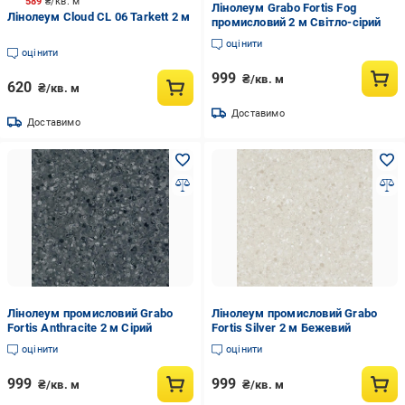
589
₴/кв. м
Лінолеум Grabo Fortis Fog
Лінолеум Cloud CL 06 Tarkett 2 м
промисловий 2 м Світло-сірий
оцінити
оцінити
999
₴/кв. м
620
₴/кв. м
Доставимо
Доставимо
Лінолеум промисловий Grabo
Лінолеум промисловий Grabo
Fortis Anthracite 2 м Сірий
Fortis Silver 2 м Бежевий
оцінити
оцінити
999
999
₴/кв. м
₴/кв. м