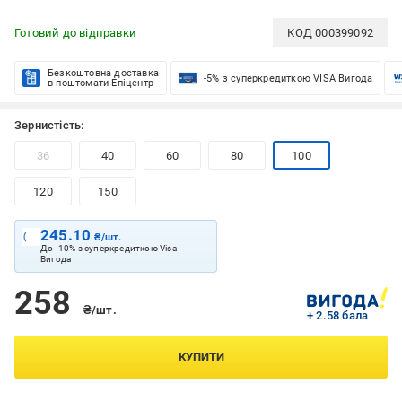
Готовий до відправки
КОД
000399092
Безкоштовна доставка
-5% з суперкредиткою VISA Вигода
в поштомати Епіцентр
Зернистість:
36
40
60
80
100
120
150
245.10
₴/шт.
До -10% з суперкредиткою Visa
Вигода
258
₴/шт.
+ 2.58 бала
КУПИТИ