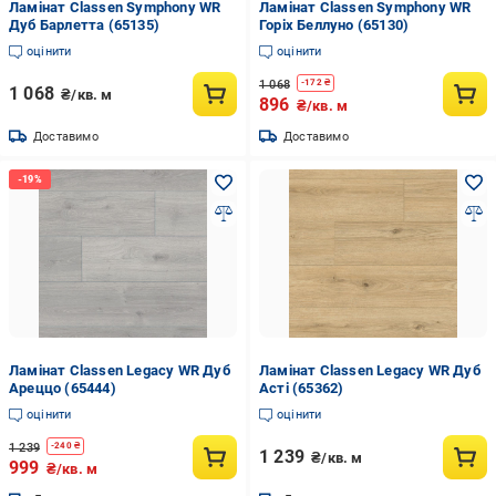
Ламінат Classen Symphony WR
Ламінат Classen Symphony WR
Дуб Барлетта (65135)
Горіх Беллуно (65130)
оцінити
оцінити
1 068
-
172
₴
1 068
₴/кв. м
896
₴/кв. м
Доставимо
Доставимо
Ламінат Classen Legacy WR Дуб
Ламінат Classen Legacy WR Дуб
Ареццо (65444)
Асті (65362)
оцінити
оцінити
1 239
-
240
₴
1 239
₴/кв. м
999
₴/кв. м