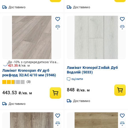
Доставимо
Доставимо
До -10% з суперкредиткою Visa Вигода
421.35
₴/кв. м
Ламінат Kronopol Zodiak Дуб
Ламінат Kronospan 4V дуб
Водолій (5033)
рокфорд 32/АС4/10 мм (5946)
оцінити
3
848
₴/кв. м
443.53
₴/кв. м
Доставимо
Доставимо