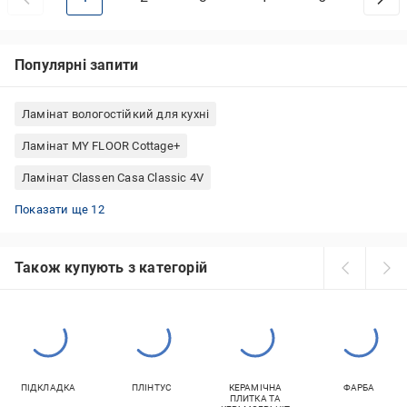
Популярні запити
Ламінат вологостійкий для кухні
Ламінат MY FLOOR Cottage+
Ламінат Classen Casa Classic 4V
Ламінат Kronotex Amazone
Ламінат Tarkett Еллада
Ламінат Classen Casa Normann 4V
Ламінат Kronotex 33/АС5
Ламінат Rezult Promo
Ламінат вологостійкий 33/АС5
Ламінат MY FLOOR Residence
Ламінат Swiss Krono Parfe Floor
Ламінат 32/АС4 Німеччина
Ламінат Kronotex Німеччина
Ламінат Kronotex Mammut V4
Ламінат Kronospan Castello Classic
Показати ще 12
Також купують з категорій
ПІДКЛАДКА
ПЛІНТУС
КЕРАМІЧНА
ФАРБА
ПЛИТКА ТА