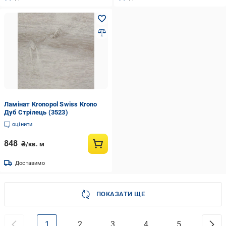
Ламінат Kronopol Swiss Krono
Дуб Стрілець (3523)
оцінити
848
₴/кв. м
Доставимо
ПОКАЗАТИ ЩЕ
1
2
3
4
5