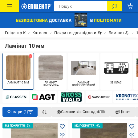
Епіцентр К
Каталог
Покриття для підлоги 👣
Ламінат 💪
Ламінат 10 мм
ЛАМІНАТ 10 ММ
ЛАМІНАТ
ЛАМІНАТ
33 КЛАС
НІМЕЧЧИНА
ВОЛОГОСТІЙКИЙ
Фільтри (1)
Самовивіз:
Сьогодні
Ціна