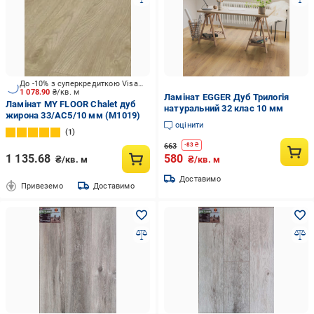
До -10% з суперкредиткою Visa Вигода
1 078.90
₴/кв. м
Ламінат EGGER Дуб Трилогія
Ламінат MY FLOOR Chalet дуб
натуральний 32 клас 10 мм
жирона 33/АС5/10 мм (M1019)
оцінити
1
663
-
83
₴
1 135.68
580
₴/кв. м
₴/кв. м
Доставимо
Привеземо
Доставимо