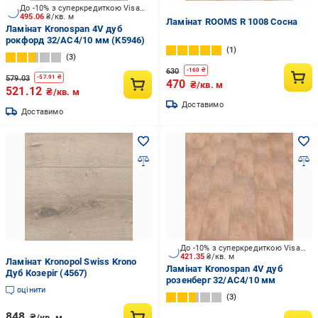
До -10% з суперкредиткою Visa Вигода
495.06
₴/кв. м
Ламінат ROOMS R 1008 Сосна
Ламінат Kronospan 4V дуб
рокфорд 32/АС4/10 мм (K5946)
1
3
630
-
160
₴
579.03
-
57.91
₴
470
₴/кв. м
521.12
₴/кв. м
Доставимо
Доставимо
До -10% з суперкредиткою Visa Вигода
421.35
₴/кв. м
Ламінат Kronopol Swiss Krono
Ламінат Kronospan 4V дуб
Дуб Козеріг (4567)
розенберг 32/АС4/10 мм
оцінити
3
848
₴/кв. м