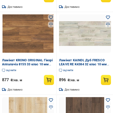
Доставимо
Доставимо
Ламінат KRONO ORIGINAL Гікорі
Ламінат KAINDL Дуб FRESCO
Аппалачіа 8155 33 клас 10 мм
LEAVE RE K4384 32 клас 10 мм
(0000004308)
Дизайнерський (12000036996)
оцінити
оцінити
877
896
₴/кв. м
₴/кв. м
Доставимо
Доставимо