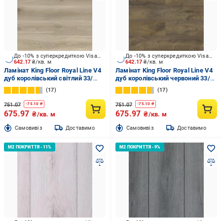
До -10% з суперкредиткою Visa Вигода
До -10% з суперкредиткою Visa Вигода
642.17
₴/кв. м
642.17
₴/кв. м
Ламінат King Floor Royal Line V4
Ламінат King Floor Royal Line V4
дуб королівський світлий 33/
дуб королівський червоний 33/
АС5/10 мм
АС5/10 мм
17
17
751.07
751.07
-
75.10
₴
-
75.10
₴
675.97
675.97
₴/кв. м
₴/кв. м
Cамовивіз
Доставимо
Cамовивіз
Доставимо