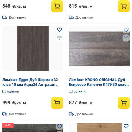
848
815
₴/кв. м
₴/кв. м
Доставимо
Доставимо
Ламінат Egger Дуб Шерман 32
Ламінат KRONO ORIGINAL Дуб
клас 10 мм Aqua24 Антрацит
Еспрессо Капенче K479 33 клас
(0000007861)
10 мм (0000004310)
оцінити
оцінити
999
877
₴/кв. м
₴/кв. м
Доставимо
Доставимо