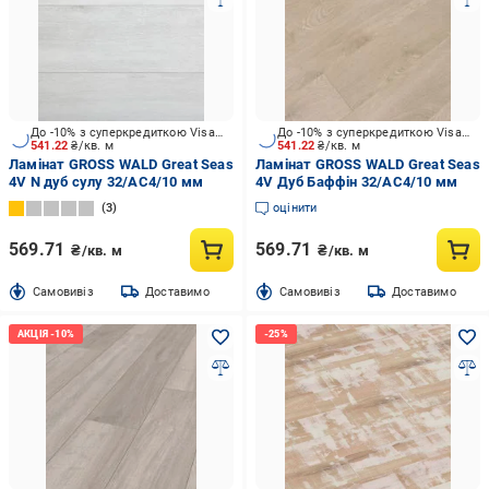
До -10% з суперкредиткою Visa Вигода
До -10% з суперкредиткою Visa Вигода
541.22
₴/кв. м
541.22
₴/кв. м
Ламінат GROSS WALD Great Seas
Ламінат GROSS WALD Great Seas
4V N дуб сулу 32/АС4/10 мм
4V Дуб Баффін 32/АС4/10 мм
3
оцінити
569.71
569.71
₴/кв. м
₴/кв. м
Cамовивіз
Доставимо
Cамовивіз
Доставимо