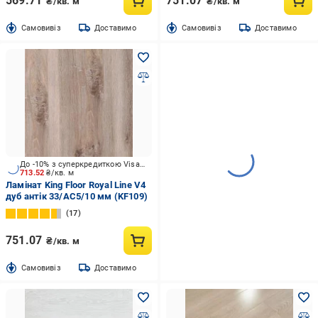
569.71
751.07
₴/кв. м
₴/кв. м
Cамовивіз
Доставимо
Cамовивіз
Доставимо
До -10% з суперкредиткою Visa Вигода
713.52
₴/кв. м
Ламінат King Floor Royal Line V4
дуб антік 33/АС5/10 мм (KF109)
17
751.07
₴/кв. м
Cамовивіз
Доставимо