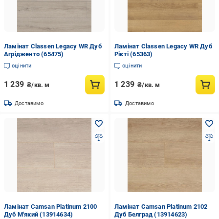
Ламінат Classen Legacy WR Дуб
Ламінат Classen Legacy WR Дуб
Агрідженто (65475)
Рієті (65363)
оцінити
оцінити
1 239
1 239
₴/кв. м
₴/кв. м
Доставимо
Доставимо
Ламінат Camsan Platinum 2100
Ламінат Camsan Platinum 2102
Дуб М'який (13914634)
Дуб Белград (13914623)