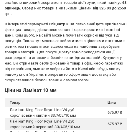
знайдете широкий асортимент товарів цієї групи, який налічує
68
одиниць
. Серед них товари з низькими цінами
від 325.03 до 2550
грн.
В інтернет-гіпермаркеті
Епіцентр К
Ви легко знайдете оригінальні
фото цих товарів, дізнаєтеся основні характеристики і технічні
дані. Крім цього, на сайті можна почитати корисні відгуки від
покупців. Також тут можна ознайомитися з цікавими статтями з
різних тем і подивитися відеоогляди на найбільш затребувані
товари категорії
. Для покупця регулярно проводяться акції,
розпродажі та знижки з безліччю вигідних позицій. Купуючи у
нас, Ви отримаєте сертифікований товар з офіційною гарантією
від виробника, зможете забрати його в Києві або в будь-якому
іншому місті України, попередньо оформивши доставку або
скориставшися безкоштовним самовивозом.
Ціни на Ламінат 10 мм
Товар
Ціна
Ламінат King Floor Royal Line V4 дуб
675.97 ₴
королівський світлий 33/АС5/10 мм
Ламінат King Floor Royal Line V4 дуб
675.97 ₴
королівський червоний 33/АС5/10 мм