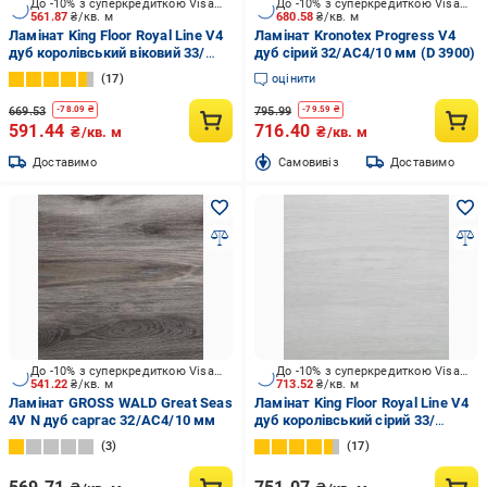
До -10% з суперкредиткою Visa Вигода
До -10% з суперкредиткою Visa Вигода
561.87
₴/кв. м
680.58
₴/кв. м
Ламінат King Floor Royal Line V4
Ламінат Kronotex Progress V4
дуб королівський віковий 33/
дуб сірий 32/АС4/10 мм (D 3900)
АС5/10 мм (KF108)
17
оцінити
669.53
795.99
-
78.09
₴
-
79.59
₴
591.44
716.40
₴/кв. м
₴/кв. м
Доставимо
Cамовивіз
Доставимо
До -10% з суперкредиткою Visa Вигода
До -10% з суперкредиткою Visa Вигода
541.22
₴/кв. м
713.52
₴/кв. м
Ламінат GROSS WALD Great Seas
Ламінат King Floor Royal Line V4
4V N дуб саргас 32/АС4/10 мм
дуб королівський сірий 33/
АС5/10 мм (KF107)
3
17