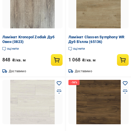
Ламінат Kronopol Zodiak Дуб
Ламінат Classen Symphony WR
Овен (0823)
Дуб Б'єлла (65136)
оцінити
оцінити
848
1 068
₴/кв. м
₴/кв. м
Доставимо
Доставимо