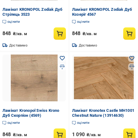
Ламінат KRONOPOL Zodiak Дуб
Ламінат KRONOPOL Zodiak Дуб
Стрілець 3523
Козеріг 4567
оцінити
оцінити
848
848
₴/кв. м
₴/кв. м
Доставимо
Доставимо
Ламінат Kronopol Swiss Krono
Ламінат Kronotex Castle MH1001
Дуб Скорпіон (4569)
Chestnut Nature (13914630)
оцінити
оцінити
848
1 090
₴/кв. м
₴/кв. м