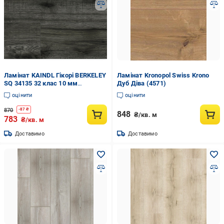
Ламінат KAINDL Гікорі BERKELEY
Ламінат Kronopol Swiss Krono
SQ 34135 32 клас 10 мм
Дуб Діва (4571)
(12000036993)
оцінити
оцінити
870
-
87
₴
848
₴/кв. м
783
₴/кв. м
Доставимо
Доставимо