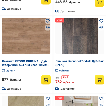
443.53
₴/кв. м
Доставимо
Доставимо
Ламінат KRONO ORIGINAL Дуб
Ламінат Kronopol Zodiak Дуб Рак
Історичний 5947 33 клас 10 мм
(3973)
(0000004311)
оцінити
оцінити
848
-
116
₴
877
₴/кв. м
732
₴/кв. м
Доставимо
Доставимо