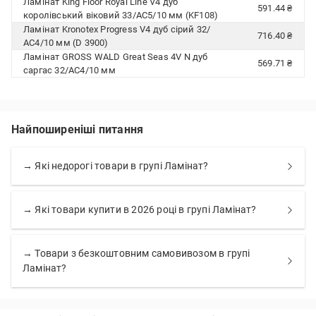
Ламінат King Floor Royal Line V4 дуб
591.44 ₴
королівський віковий 33/АС5/10 мм (KF108)
Ламінат Kronotex Progress V4 дуб сірий 32/
716.40 ₴
АС4/10 мм (D 3900)
Ламінат GROSS WALD Great Seas 4V N дуб
569.71 ₴
саргас 32/АС4/10 мм
Найпоширеніші питання
→ Які недорогі товари в групі Ламінат?
→ Які товари купити в 2026 році в групі Ламінат?
→ Товари з безкоштовним самовивозом в групі
Ламінат?