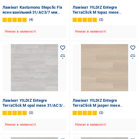
Ламінат Kastamonu Stepclic Fix
Ламінат YILDIZ Entegre
ясен ванільний 31/AC3/7 мм
TerraClick M topaz mese
(KT700)
31/AC3/7 мм (SF-33A)
4
2
Немає в наявності
Немає в наявності
Ламінат YILDIZ Entegre
Ламінат YILDIZ Entegre
TerraClick M opal mese 31/AC3/7
TerraClick M jasper mese
мм (SF-63B)
31/AC3/7 мм (SF-31A)
2
2
Немає в наявності
Немає в наявності