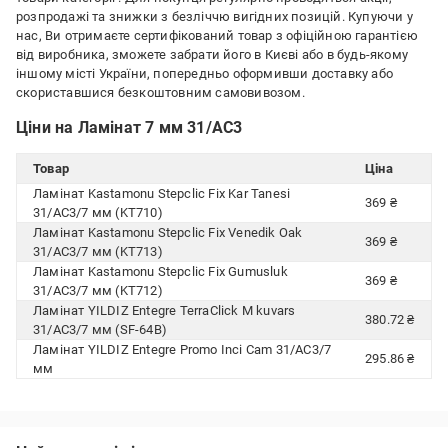
розпродажі та знижки з безліччю вигідних позицій. Купуючи у
нас, Ви отримаєте сертифікований товар з офіційною гарантією
від виробника, зможете забрати його в Києві або в будь-якому
іншому місті України, попередньо оформивши доставку або
скориставшися безкоштовним самовивозом.
Ціни на Ламінат 7 мм 31/AC3
Товар
Ціна
Ламінат Kastamonu Stepclic Fix Kar Tanesi
369 ₴
31/AC3/7 мм (KT710)
Ламінат Kastamonu Stepclic Fix Venedik Oak
369 ₴
31/AC3/7 мм (KT713)
Ламінат Kastamonu Stepclic Fix Gumusluk
369 ₴
31/AC3/7 мм (KT712)
Ламінат YILDIZ Entegre TerraClick М kuvars
380.72 ₴
31/AC3/7 мм (SF-64B)
Ламінат YILDIZ Entegre Promo Inci Cam 31/AC3/7
295.86 ₴
мм