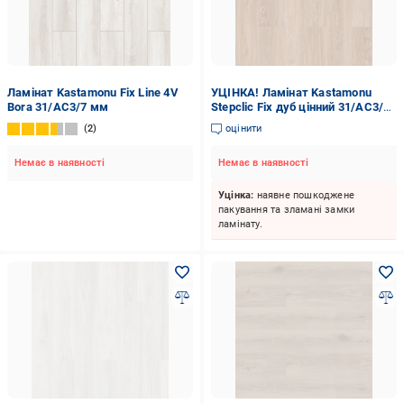
Ламінат Kastamonu Fix Line 4V
УЦІНКА! Ламінат Kastamonu
Bora 31/AC3/7 мм
Stepclic Fix дуб цінний 31/AC3/7
мм (KT701) (УЦ №3748)
2
оцінити
Немає в наявності
Немає в наявності
Уцінка:
наявне пошкоджене
пакування та зламані замки
ламінату.