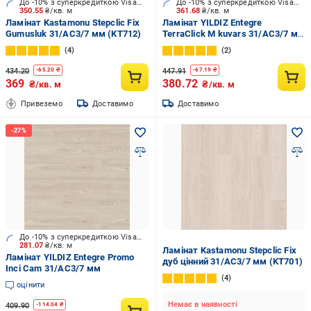
До -10% з суперкредиткою Visa Вигода
До -10% з суперкредиткою Visa Вигода
350.55
₴/кв. м
361.68
₴/кв. м
Ламінат Kastamonu Stepclic Fix
Ламінат YILDIZ Entegre
Gumusluk 31/AC3/7 мм (KT712)
TerraClick М kuvars 31/AC3/7 мм
(SF-64B)
4
2
434.20
447.91
-
65.20
₴
-
67.19
₴
369
380.72
₴/кв. м
₴/кв. м
Привеземо
Доставимо
Доставимо
До -10% з суперкредиткою Visa Вигода
281.07
₴/кв. м
Ламінат Kastamonu Stepclic Fix
Ламінат YILDIZ Entegre Promo
дуб цінний 31/AC3/7 мм (KT701)
Inci Cam 31/AC3/7 мм
4
оцінити
Немає в наявності
409.90
-
114.04
₴