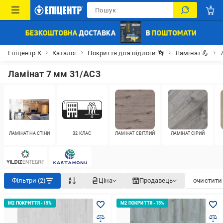
Епіцентр К
Каталог
Покриття для підлоги 👣
Ламінат 💪
Ламінат 7 мм 31/AC3
ЛАМІНАТ НА СТІНИ
32 КЛАС
ЛАМІНАТ СВІТЛИЙ
ЛАМІНАТ СІРИЙ
Фільтри (2)
Ціна
Продавець
очистити 