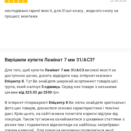
23.06.2026
несподівано гарної якості, для 31шл класу , жодного сколу за
процесс монтажа
Вирішили купити Ламінат 7 мм 31/AC3?
Для того, щоб купити
Ламінат 7 мм 31/AC3
високої якості за
доступною ціною, досить відвідати наш інтернет-магазин
Епіцентр К
. Тут Ви знайдете широкий асортимент товарів цієї
групи, який налічує
5 одиниць
. Серед них товари з низькими
цінами
від 325.03 до 2550
грн.
В інтернет-гіпермаркеті
Епіцентр К
Ви легко знайдете оригінальні
фото цих товарів, дізнаєтеся основні характеристики і технічні
дані. Крім цього, на сайті можна почитати корисні відгуки від
покупців. Також тут можна ознайомитися з цікавими статтями з
різних тем і подивитися відеоогляди на найбільш затребувані
товари категорії
. Для покупця регулярно проводяться акції,