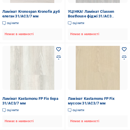
Ламінат Kronospan Kronofix дуб
УЦІНКА! Ламінат Classen
елеган 31/AC3/7 мм
Boathouse фіджі 31/AC3
1286х194 мм (УЦ №160)
оцінити
оцінити
Немає в наявності
Немає в наявності
Ламінат Kastamonu FP Fix бора
Ламінат Kastamonu FP Fix
31/AC3/7 мм
муссон 31/AC3/7 мм
оцінити
оцінити
Немає в наявності
Немає в наявності