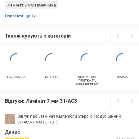
Ламінат 8 мм Німеччина
Ламінат MY FLOOR Cottage+
Ламінат Kronospan Promo
Ламінат Kronotex Advanced
Ламінат Classen Casa Classic 4V
Ламінат AGT Natura Line 4V
Ламінат Kronotex Exquisit V4
Ламінат Classen Visiogrande 4V
Ламінат Kronotex 33/АС5 12 мм
Ламінат Kronospan 4V
Ламінат Німеччина 8 мм 32/АС4
Ламінат MY FLOOR Villa
Ламінат вологостійкий 33/АС5
Показати ще 12
Також купують з категорій
ПІДКЛАДКА
ПЛІНТУС
КЕРАМІЧНА
ФАРБА
ПЛИТКА ТА
КЕРАМОГРАНІТ
Відгуки: Ламінат 7 мм 31/AC3
Відгук про: Ламінат Kastamonu Stepclic Fix дуб цінний
31/AC3/7 мм (KT701)
Денис