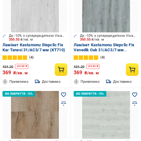
До -10% з суперкредиткою Visa Вигода
До -10% з суперкредиткою Visa Вигода
350.55
₴/кв. м
350.55
₴/кв. м
Ламінат Kastamonu Stepclic Fix
Ламінат Kastamonu Stepclic Fix
Kar Tanesi 31/AC3/7 мм (KT710)
Venedik Oak 31/AC3/7 мм
(KT713)
4
4
434.20
434.20
-
65.20
₴
-
65.20
₴
369
369
₴/кв. м
₴/кв. м
Привеземо
Доставимо
Привеземо
Доставимо