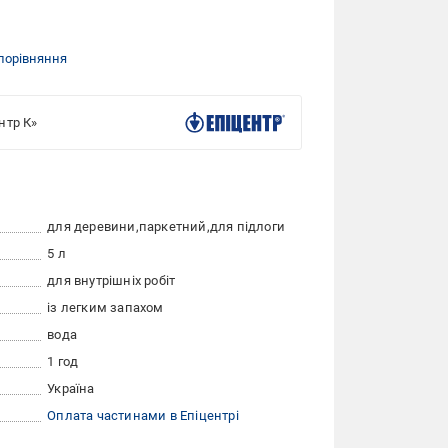
порівняння
нтр К»
для деревини
паркетний
для підлоги
5 л
для внутрішніх робіт
із легким запахом
вода
1 год
Україна
Оплата частинами в Епіцентрі