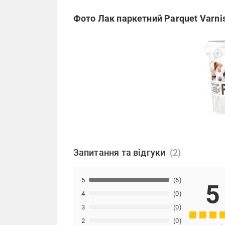
Фото Лак паркетний Parquet Varnis
Запитання та відгуки
5
(6)
5
4
(0)
3
(0)
2
(0)