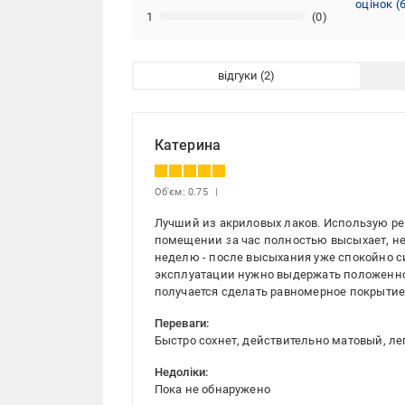
оцінок
(
1
(0)
відгуки
Катерина
Об'єм: 0.75
Лучший из акриловых лаков. Использую ре
помещении за час полностью высыхает, нет
неделю - после высыхания уже спокойно си
эксплуатации нужно выдержать положенно
получается сделать равномерное покрытие
Переваги:
Быстро сохнет, действительно матовый, ле
Недоліки:
Пока не обнаружено