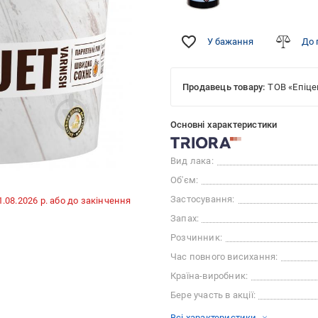
У бажання
До 
Продавець товару:
ТОВ «Епіце
Основні характеристики
Вид лака:
Об'єм:
Застосування:
31.08.2026 р. або до закінчення
Запах:
Розчинник:
Час повного висихання:
Країна-виробник:
Бере участь в акції:
Всі характеристики