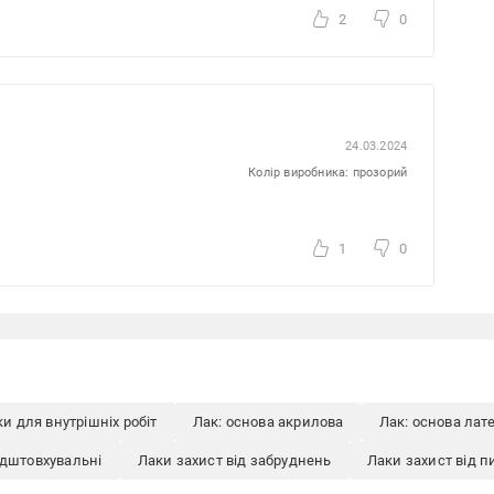
2
0
24.03.2024
Колір виробника: прозорий
1
0
и для внутрішніх робіт
Лак: основа акрилова
Лак: основа лат
ідштовхувальні
Лаки захист від забруднень
Лаки захист від п