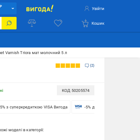
Р
Увійти
Кошик
et Varnish Triora мат молочний 5 л
2
ні
КОД
50205574
-5% з суперкредиткою VISA Вигода
-5% для бізнесу з VISA
ожі моделі в категорії: