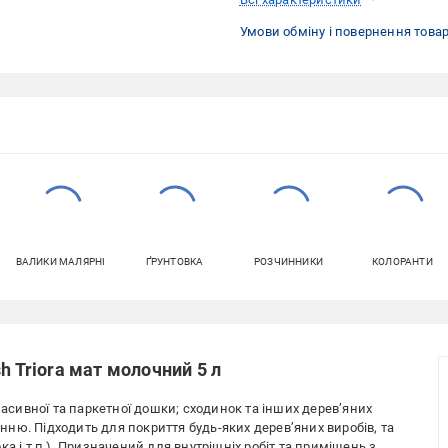
Умови обміну і повернення това
ВАЛИКИ МАЛЯРНІ
ҐРУНТОВКА
РОЗЧИННИКИ
КОЛОРАНТИ
h Triora мат молочний 5 л
масивної та паркетної дошки; сходинок та інших дерев’яних
ню. Підходить для покриття будь-яких дерев’яних виробів, та
а і т.п.). Призначений для внутрішніх робіт та приміщень з