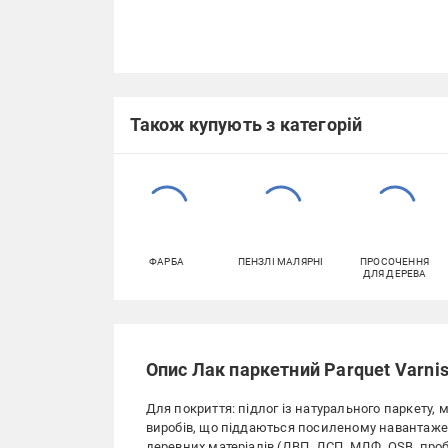
Також купують з категорій
ФАРБА
ПЕНЗЛІ МАЛЯРНІ
ПРОСОЧЕННЯ
ДЛЯ ДЕРЕВА
Опис Лак паркетний Parquet Varnis
Для покриття: підлог із натурального паркету, 
виробів, що піддаються посиленому навантажен
деревних матеріалів (ДВП, ДСП, МДФ, OSB, пробк