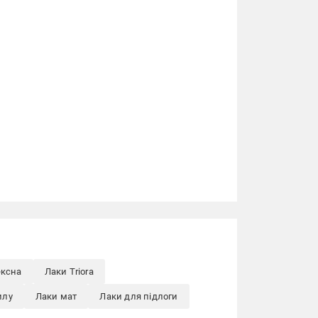
ексна
Лаки Triora
илу
Лаки мат
Лаки для підлоги