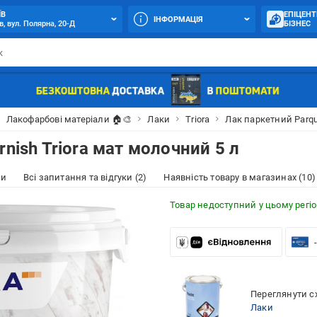
ЇВ
ЕПІЦЕНТ
ІНФОРМАЦІЯ
в, вул. Полярна, 20-Д
БІЗНЕС
Лакофарбові матеріали 🏠🎨
Лаки
Triora
Лак паркетний Parqu
nish Triora мат молочний 5 л
ки
Всі запитання та відгуки (2)
Наявність товару в магазинах (10)
Товар недоступний у цьому регіо
Переглянути сх
Лаки