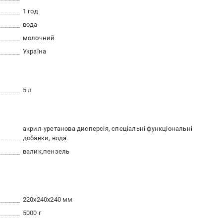
1 год
вода
молочний
Україна
5 л
акрил-уретанова дисперсія, спеціальні функціональні
добавки, вода.
валик
пензель
220x240x240 мм
5000 г