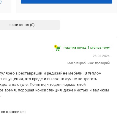
6
)
запитання
покупка понад 1 місяць тому
23.04.2024
Колір виробника: прозорий
гулярно в реставрации и редизайне мебели. В теплом
 ощущения, что вроде и высох но лучше не трогать
дела на стуле. Понятно, что для нормальной
е время. Хорошая консистенция, даже кистью и валиком
.
гко наносится