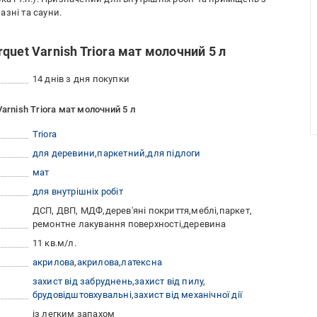
зні та сауни.
uet Varnish Triora мат молочний 5 л
14 днів з дня покупки
arnish Triora мат молочний 5 л
Triora
для деревини
паркетний
для підлоги
мат
для внутрішніх робіт
ДСП, ДВП, МДФ
дерев'яні покриття
меблі
паркет
ремонтне лакування поверхності
деревина
11 кв.м/л.
акрилова
акрилова
латексна
захист від забруднень
захист від пилу
брудовідштовхувальні
захист від механічної дії
із легким запахом