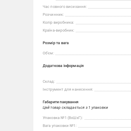
Час повного висихання:
Розчинник:
Колір виробника:
Країна-виробник:
Розмір та вага
Об'єм:
Додаткова інформація
Склад:
Інструмент для нанесення:
Габарити пакування
Цей товар складається з 1 упаковки
Упаковка №1 (ВхШхГ):
Вага упаковки №1: