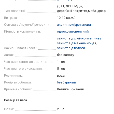
ДСП, ДВП, МДФ
Тип поверхні:
дерев'яні покриття
меблі
двері
Витрата:
10-12 кв.м/л.
Основа зв'язуючої речовини:
акрил-поліуретанова
Кількість компонентів:
однокомпонентний
захист від хімічного впливу
захист від механічної дії
Захисні властивості:
захист від вологи
Запах:
без запаху
Час висихання до відлипання:
1 год
Час повного висихання:
5 год
Розчинник:
вода
Колір виробника:
безбарвний
Країна-виробник:
Велика Британія
Розмір та вага
Об'єм:
2,5 л