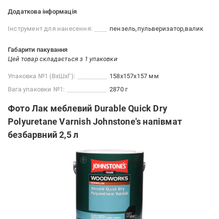
Додаткова інформація
Інструмент для нанесення:
пензель
пульверизатор
валик
Габарити пакування
Цей товар складається з 1 упаковки
Упаковка №1 (ВхШхГ):
158x157x157 мм
Вага упаковки №1:
2870 г
Фото Лак меблевий Durable Quick Dry
Polyuretane Varnish Johnstone's напівмат
безбарвний 2,5 л