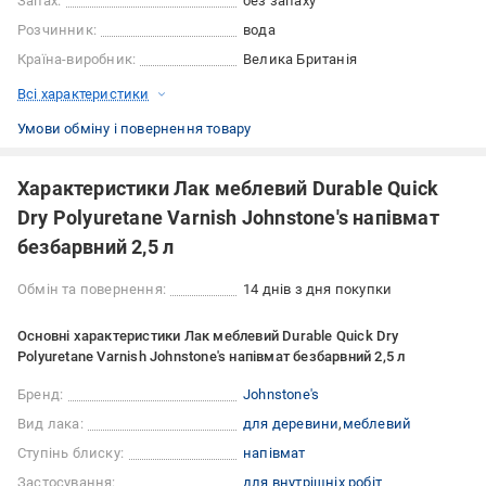
Запах:
без запаху
Розчинник:
вода
Країна-виробник:
Велика Британія
Всі характеристики
Умови обміну і повернення товару
Характеристики Лак меблевий Durable Quick
Dry Polyuretane Varnish Johnstone's напівмат
безбарвний 2,5 л
Обмін та повернення:
14 днів з дня покупки
Основні характеристики Лак меблевий Durable Quick Dry
Polyuretane Varnish Johnstone's напівмат безбарвний 2,5 л
Бренд:
Johnstone's
Вид лака:
для деревини
меблевий
Ступінь блиску:
напівмат
Застосування:
для внутрішніх робіт