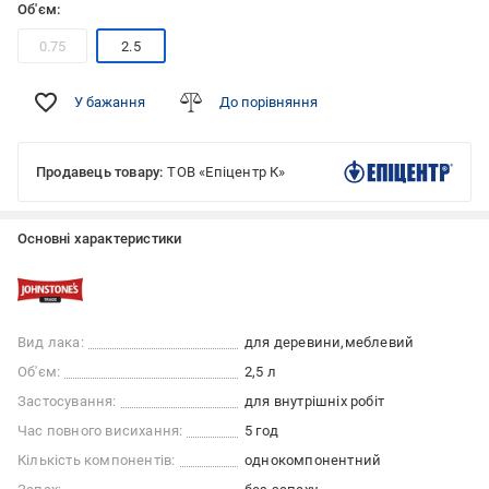
Об'єм:
0.75
2.5
У бажання
До порівняння
Продавець товару:
ТОВ «Епіцентр К»
Основні характеристики
Вид лака:
для деревини
меблевий
Об'єм:
2,5 л
Застосування:
для внутрішніх робіт
Час повного висихання:
5 год
Кількість компонентів:
однокомпонентний