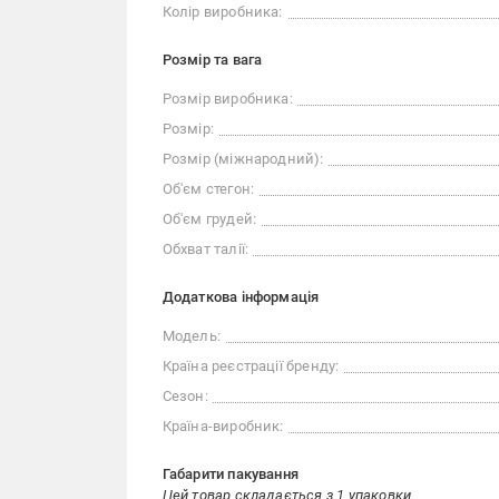
Колір виробника:
Розмір та вага
Розмір виробника:
Розмір:
Розмір (міжнародний):
Об'єм стегон:
Об'єм грудей:
Обхват талії:
Додаткова інформація
Модель:
Країна реєстрації бренду:
Сезон:
Країна-виробник:
Габарити пакування
Цей товар складається з 1 упаковки