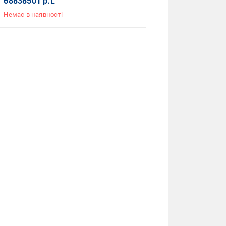
68838501 р.L
Немає в наявності