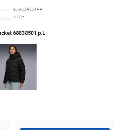
200x300x330 мм
2000 г
cket 68838501 р.L