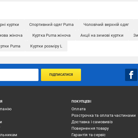
рні куртки
Спортивний одяг Puma
Чоловічий верхній одяг
мова жіноча
Куртка Puma жіноча
Акції на зимові куртки
Зи
уртки Puma
Куртки розміру L
ПІДПИСАТИСЯ
ІЯ
ПОКУПЦЕВІ
мпанію
Оплата
Розстрочка та оплата частинами
ти
Доставка і самовивіз
ї
Повернення товару
альникам
Гарантія та сервіс