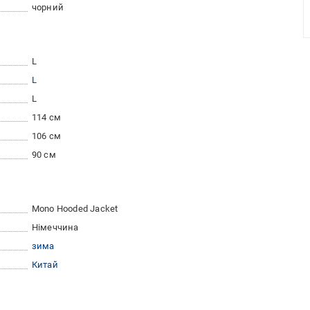
чорний
L
L
L
114 см
106 см
90 см
Mono Hooded Jacket
Німеччина
зима
Китай