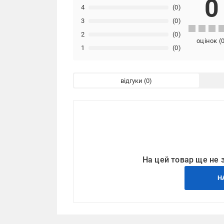
0
4
(0)
3
(0)
2
(0)
оцінок
(
1
(0)
відгуки
На цей товар ще не 
Н