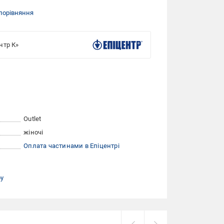
порівняння
нтр К»
Outlet
жіночі
Оплата частинами в Епіцентрі
ру