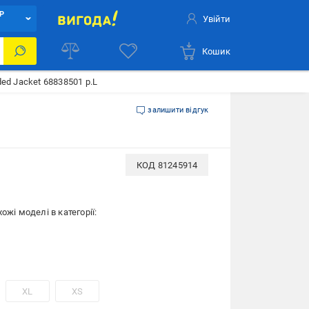
Р
Увійти
Кошик
ed Jacket 68838501 р.L
залишити відгук
КОД
81245914
ожі моделі в категорії:
XL
XS