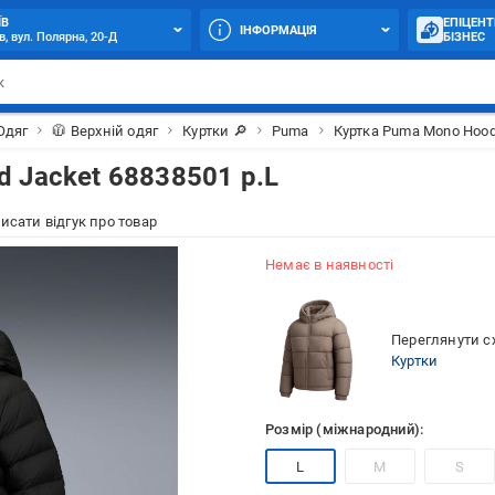
ЇВ
ЕПІЦЕНТ
ІНФОРМАЦІЯ
в, вул. Полярна, 20-Д
БІЗНЕС
Одяг
🧥 Верхній одяг
Куртки 🔎
Puma
Куртка Puma Mono Hood
 Jacket 68838501 р.L
исати відгук про товар
Немає в наявності
Переглянути сх
Куртки
Розмір (міжнародний):
L
M
S