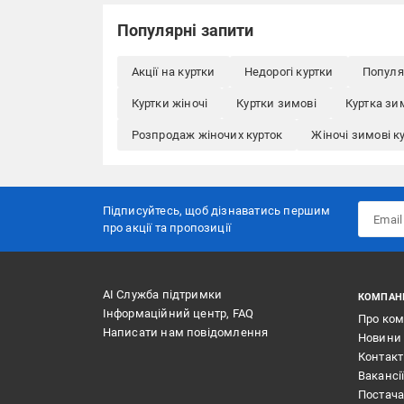
Популярні запити
Акції на куртки
Недорогі куртки
Популя
Куртки жіночі
Куртки зимові
Куртка зи
Розпродаж жіночих курток
Жіночі зимові к
Підписуйтесь, щоб дізнаватись першим
про акції та пропозиції
АІ Служба підтримки
КОМПАН
Інформаційний центр, FAQ
Про ко
Написати нам повідомлення
Новини
Контак
Вакансі
Постач