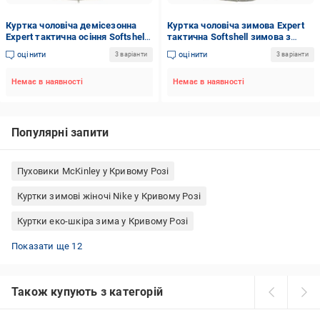
Куртка чоловіча демісезонна
Куртка чоловіча зимова Expert
Expert тактична осіння Softshell
тактична Softshell зимова з
з каптуром на підкладці, р.XL
каптуром на підкладці, р.L
оцінити
оцінити
3 варіанти
3 варіанти
піксель
Немає в наявності
Немає в наявності
Популярні запити
Пуховики McKinley у Кривому Розі
Куртки зимові жіночі Nike у Кривому Розі
Куртки еко-шкіра зима у Кривому Розі
Куртки бежеві жіночі у Кривому Розі
Чорні бомбери у Кривому Розі
Куртки H&M жіночі у Кривому Розі
Дублянки чоловічі у Кривому Розі
Вітрівка для бігу жіноча у Кривому Розі
Демісезонні парки у Кривому Розі
Куртки тедді з капюшоном у Кривому Розі
Куртки жіночі 54 розміру у Кривому Розі
Куртки білі жіночі у Кривому Розі
Вітрівки з капюшоном у Кривому Розі
Демісезонні бомбери у Кривому Розі
Куртки-сорочки жіночі у Кривому Розі
Показати ще 12
Також купують з категорій