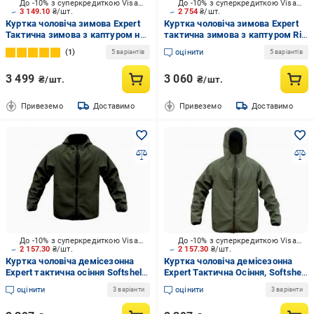
До -10% з суперкредиткою Visa Вигода
До -10% з суперкредиткою Visa Вигода
3 149.10
₴/шт.
2 754
₴/шт.
Куртка чоловіча зимова Expert
Куртка чоловіча зимова Expert
Тактична зимова з каптуром на
тактична зимова з каптуром Rip
підкладці, плащовка з
Stop,на синтапоні, р.L
1
оцінити
5 варіантів
5 варіантів
мембраною, р.S хакі
3 499
3 060
₴/шт.
₴/шт.
Привеземо
Доставимо
Привеземо
Доставимо
До -10% з суперкредиткою Visa Вигода
До -10% з суперкредиткою Visa Вигода
2 157.30
₴/шт.
2 157.30
₴/шт.
Куртка чоловіча демісезонна
Куртка чоловіча демісезонна
Expert тактична осіння Softshell
Expert Тактична Осіння, Softshell
р.L
р.M хакі
оцінити
оцінити
3 варіанти
3 варіанти