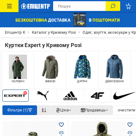
Епіцентр К
Каталог у Кривому Розі
Одяг, взуття, аксесуари у К
Куртки Expert у Кривому Розі
ЧОЛОВІЧІ
ЗИМОВІ
ДИТЯЧІ
ДЕМІСЕЗОННІ
Фільтри (1)
Ціна
Продавець
очистити 