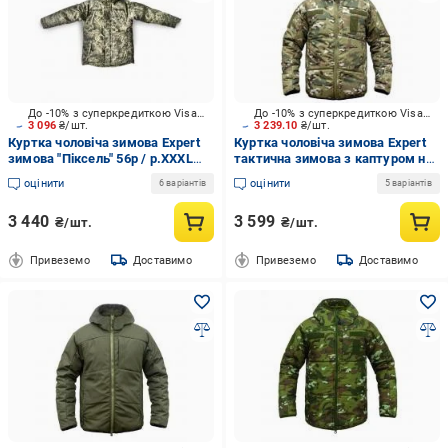
До -10% з суперкредиткою Visa Вигода
До -10% з суперкредиткою Visa Вигода
3 096
₴/шт.
3 239.10
₴/шт.
Куртка чоловіча зимова Expert
Куртка чоловіча зимова Expert
зимова "Піксель" 56р / р.XXXL
тактична зимова з каптуром на
піксель
підкладці, р.XXL
оцінити
оцінити
6 варіантів
5 варіантів
3 440
3 599
₴/шт.
₴/шт.
Привеземо
Доставимо
Привеземо
Доставимо