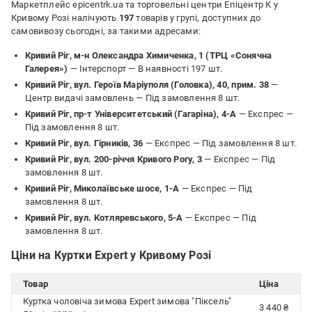
Маркетплейс epicentrk.ua та торговельні центри Епіцентр К у
Кривому Розі налічують
197
товарів у групі, доступних до
самовивозу сьогодні, за такими адресами:
Кривий Ріг, м-н Олександра Химиченка, 1 (ТРЦ «Сонячна
Галерея»)
— Інтерспорт —
В наявності 197 шт.
Кривий Ріг, вул. Героїв Маріуполя (Головка), 40, прим. 38
—
Центр видачі замовлень —
Під замовлення 8 шт.
Кривий Ріг, пр-т Університетський (Гагаріна), 4-А
— Експрес —
Під замовлення 8 шт.
Кривий Ріг, вул. Гірників, 36
— Експрес —
Під замовлення 8 шт.
Кривий Ріг, вул. 200-річчя Кривого Рогу, 3
— Експрес —
Під
замовлення 8 шт.
Кривий Ріг, Миколаївське шосе, 1-А
— Експрес —
Під
замовлення 8 шт.
Кривий Ріг, вул. Котляревського, 5-А
— Експрес —
Під
замовлення 8 шт.
Ціни на Куртки Expert у Кривому Розі
Товар
Ціна
Куртка чоловіча зимова Expert зимова "Піксель"
3 440 ₴