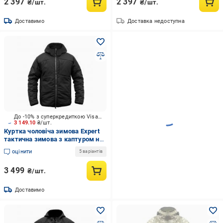
2 397
2 397
₴/шт.
₴/шт.
Доставимо
Доставка недоступна
До -10% з суперкредиткою Visa Вигода
3 149.10
₴/шт.
Куртка чоловіча зимова Expert
тактична зимова з каптуром на
підкладці, р.XXL [019] Black
оцінити
5 варіантів
3 499
₴/шт.
Доставимо