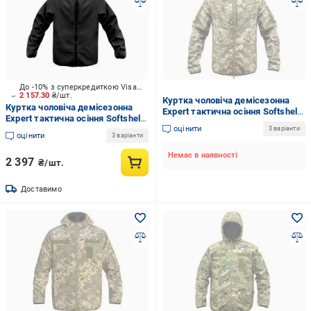
До -10% з суперкредиткою Visa Вигода
2 157.30
₴/шт.
Куртка чоловіча демісезонна
Куртка чоловіча демісезонна
Expert тактична осіння Softshell
Expert тактична осіння Softshell
р.XL піксель
оцінити
р.M [019] Black
3 варіанти
оцінити
3 варіанти
Немає в наявності
2 397
₴/шт.
Доставимо