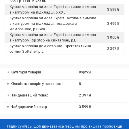
56р / р.XXXL піксель
Куртка чоловіча зимова Expert тактична зимова
3 599 ₴
з каптуром на підкладці, р.XXL
Куртка чоловіча зимова Expert Тактична зимова
з каптуром на підкладці, плащовка з
3 499 ₴
мембраною, р.S хакі
Куртка чоловіча зимова Expert тактична зимова
3 060 ₴
з каптуром Rip Stop,на синтапоні, р.L
Куртка чоловіча демісезонна Expert тактична
2 397 ₴
осіння Softshell р.L
⭐ Категорія товарів
Куртки
⭐ Кількість товарів у наявності
8
⭐ Найдешевший товар
2 397 ₴
⭐ Найдорожчий товар
3 599 ₴
Підписуйтесь, щоб дізнаватись першим про акції та пропозиції