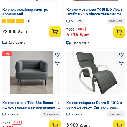
Крісло реклайнер електро
Крісло металеве ТОБІ ШО Лофт
Коричневий
Стейт DV1 з підлокітниками та
м'якими подушками рогожка
1
оцінити
8 варіантів
750х700х700 мм 08/Коричневий
7 636
-
920
₴
22 000
₴/шт.
6 716
₴/шт.
Доставимо
Доставимо
Крісло офісне Tobi Sho Бенно-1 з
Крісло-гойдалка Bonro B-1012 з
підлокітниками велюр вельвет
білим деревом Світло-сірий
1000х720х750 мм Lotus 96/Grey
(42401187)
оцінити
оцінити
13 варіантів
2 варіанти
7 247
-
296
₴
3 900
₴/шт.