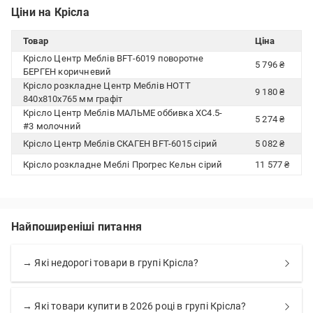
Ціни на Крісла
Товар
Ціна
Крісло Центр Меблів BFT-6019 поворотне
5 796 ₴
БЕРГЕН коричневий
Крісло розкладне Центр Меблів НОТТ
9 180 ₴
840х810х765 мм графіт
Крісло Центр Меблів МАЛЬМЕ оббивка XC4.5-
5 274 ₴
#3 молочний
Крісло Центр Меблів СКАГЕН BFT-6015 сірий
5 082 ₴
Крісло розкладне Меблі Прогрес Кельн сірий
11 577 ₴
Найпоширеніші питання
→ Які недорогі товари в групі Крісла?
→ Які товари купити в 2026 році в групі Крісла?