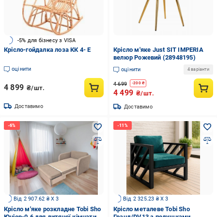
-5% для бізнесу з VISA
Крісло-гойдалка лоза КК 4- Е
Крісло м'яке Just SIT IMPERIA
велюр Рожевий (28948195)
оцінити
оцінити
4 варіанти
4 699
-
200
₴
4 899
₴/шт.
4 499
₴/шт.
Доставимо
Доставимо
Від 2 907.62 ₴ X 3
Від 2 325.23 ₴ X 3
Крісло м'яке розкладне Tobi Sho
Крісло металеве Tobi Sho
Юніор-0.6 для дитячої кімнати
Гранд/DV13 з подушками