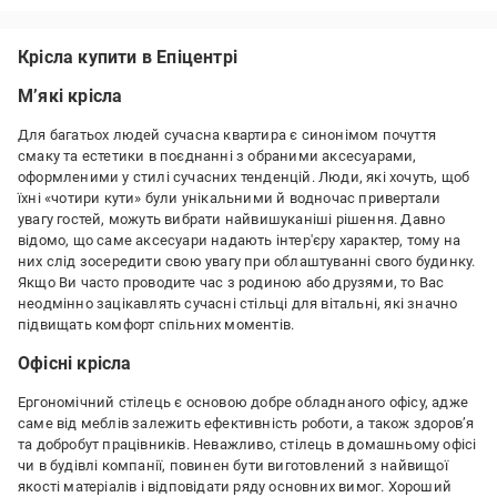
Крісло не зручне, закидає назад, в положення напівлежачи,
крізь паролон відчувається ДСП, кути жорсткі
Крісла купити в Епіцентрі
М’які крісла
Для багатьох людей сучасна квартира є синонімом почуття
смаку та естетики в поєднанні з обраними аксесуарами,
оформленими у стилі сучасних тенденцій. Люди, які хочуть, щоб
їхні «чотири кути» були унікальними й водночас привертали
увагу гостей, можуть вибрати найвишуканіші рішення. Давно
відомо, що саме аксесуари надають інтер'єру характер, тому на
них слід зосередити свою увагу при облаштуванні свого будинку.
Якщо Ви часто проводите час з родиною або друзями, то Вас
неодмінно зацікавлять сучасні стільці для вітальні, які значно
підвищать комфорт спільних моментів.
Офісні крісла
Ергономічний стілець є основою добре обладнаного офісу, адже
саме від меблів залежить ефективність роботи, а також здоров’я
та добробут працівників. Неважливо, стілець в домашньому офісі
чи в будівлі компанії, повинен бути виготовлений з найвищої
якості матеріалів і відповідати ряду основних вимог. Хороший