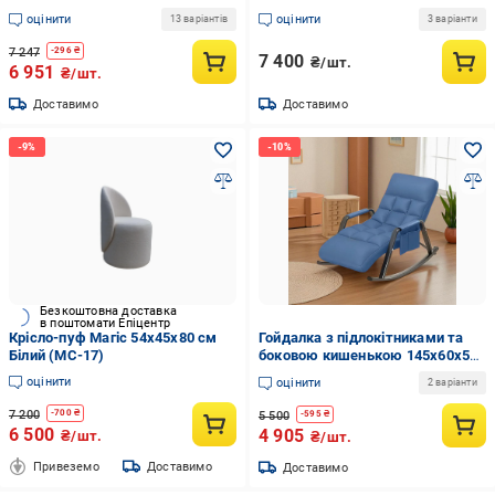
мм велюр/вельвет Lotus 02/LT
оцінити
оцінити
13 варіантів
3 варіанти
Beige (kjk7861)
7 247
-
296
₴
7 400
₴/шт.
6 951
₴/шт.
Доставимо
Доставимо
Безкоштовна доставка
в поштомати Епіцентр
Крісло-пуф Магіс 54х45х80 см
Гойдалка з підлокітниками та
Білий (МС-17)
боковою кишенькою 145х60х55
см Синій (Y-03)
оцінити
оцінити
2 варіанти
7 200
-
700
₴
5 500
-
595
₴
6 500
4 905
₴/шт.
₴/шт.
Привеземо
Доставимо
Доставимо