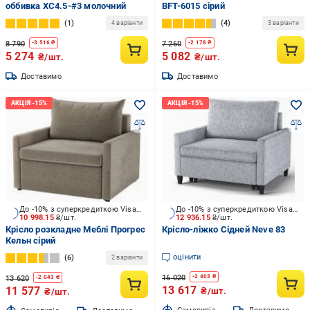
оббивка XC4.5-#3 молочний
BFT-6015 сірий
1
4
4 варіанти
3 варіанти
8 790
7 260
-
3 516
₴
-
2 178
₴
5 274
5 082
₴/шт.
₴/шт.
Доставимо
Доставимо
До -10% з суперкредиткою Visa Вигода
До -10% з суперкредиткою Visa Вигода
10 998.15
₴/шт.
12 936.15
₴/шт.
Крісло розкладне Меблі Прогрес
Крісло-ліжко Сідней Neve 83
Кельн сірий
оцінити
6
2 варіанти
16 020
-
2 403
₴
13 620
-
2 043
₴
13 617
11 577
₴/шт.
₴/шт.