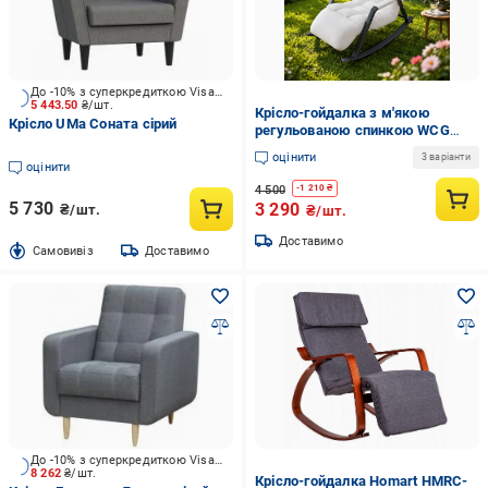
До -10% з суперкредиткою Visa Вигода
5 443.50
₴/шт.
Крісло-гойдалка з м'якою
Крісло UMa Соната сірий
регульованою спинкою WCG
145х60х71 см із підлокітниками
оцінити
3 варіанти
та кишенею Білий (W-SC21-WH
оцінити
(1)
4 500
-
1 210
₴
5 730
3 290
₴/шт.
₴/шт.
Доставимо
Cамовивіз
Доставимо
До -10% з суперкредиткою Visa Вигода
8 262
₴/шт.
Крісло-гойдалка Homart HMRC-