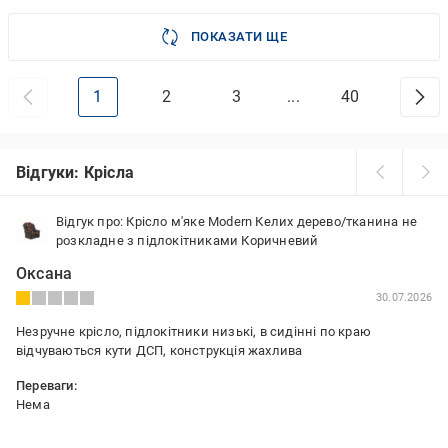
ПОКАЗАТИ ЩЕ
1
2
3
...
40
Відгуки: Крісла
Відгук про: Крісло м'яке Modern Келих дерево/тканина не
розкладне з підлокітниками Коричневий
Оксана
30.07.2026
Незручне крісло, підлокітники низькі, в сидінні по краю
відчуваються кути ДСП, конструкція жахлива
Переваги:
Нема
Недоліки: