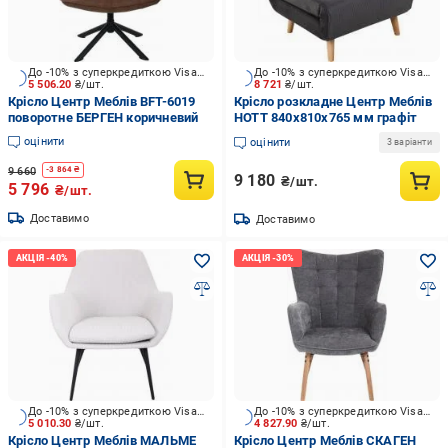
До -10% з суперкредиткою Visa Вигода
До -10% з суперкредиткою Visa Вигода
5 506.20
₴/шт.
8 721
₴/шт.
Крісло Центр Меблів BFT-6019
Крісло розкладне Центр Меблів
поворотне БЕРГЕН коричневий
НОТТ 840х810х765 мм графіт
оцінити
оцінити
3 варіанти
9 660
-
3 864
₴
9 180
₴/шт.
5 796
₴/шт.
Доставимо
Доставимо
До -10% з суперкредиткою Visa Вигода
До -10% з суперкредиткою Visa Вигода
5 010.30
₴/шт.
4 827.90
₴/шт.
Крісло Центр Меблів МАЛЬМЕ
Крісло Центр Меблів СКАГЕН