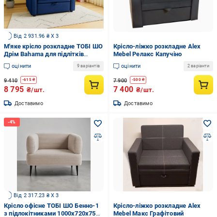
Від 2 931.96 ₴ X 3
М'яке крісло розкладне ТОБІ ШО
Крісло-ліжко розкладне Alex
Дрім Bahama для підлітків
Mebel Релакс Капучіно
рогожка 1040х850х730 мм 30/
оцінити
оцінити
9 варіантів
2 варіанти
Синій
9 410
7 900
-
615
₴
-
500
₴
8 795
7 400
₴/шт.
₴/шт.
Доставимо
Доставимо
Від 2 317.23 ₴ X 3
Крісло офісне ТОБІ ШО Бенно-1
Крісло-ліжко розкладне Alex
з підлокітниками 1000х720х750
Mebel Макс Графітовий