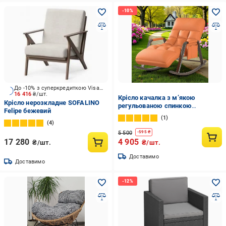
До -10% з суперкредиткою Visa Вигода
16 416
₴/шт.
Крісло качалка з м’якою
Крісло нерозкладне SOFALINO
регульованою спинкою
Felipe бежевий
145х60х71 см Помаранчевий
1
4
5 500
-
595
₴
17 280
4 905
₴/шт.
₴/шт.
Доставимо
Доставимо