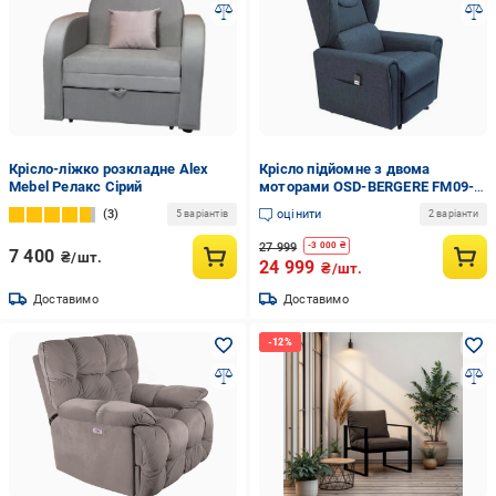
Крісло-ліжко розкладне Alex
Крісло підйомне з двома
Mebel Релакс Сірий
моторами OSD-BERGERE FM09-
1LD-R Синій (20793267)
3
оцінити
5 варіантів
2 варіанти
27 999
-
3 000
₴
7 400
₴/шт.
24 999
₴/шт.
Доставимо
Доставимо