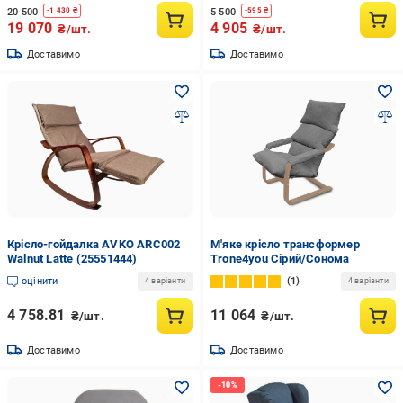
20 500
5 500
-
1 430
₴
-
595
₴
19 070
4 905
₴/шт.
₴/шт.
Доставимо
Доставимо
Крісло-гойдалка AVKO ARC002
М'яке крісло трансформер
Walnut Latte (25551444)
Trone4you Сірий/Сонома
оцінити
1
4 варіанти
4 варіанти
4 758.81
11 064
₴/шт.
₴/шт.
Доставимо
Доставимо