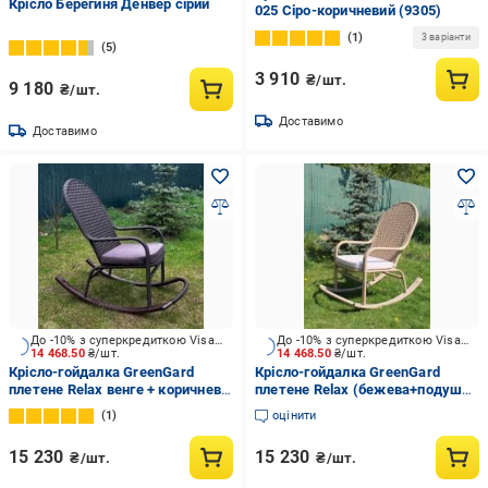
Крісло Берегиня Денвер сірий
025 Сіро-коричневий (9305)
1
3 варіанти
5
3 910
₴/шт.
9 180
₴/шт.
Доставимо
Доставимо
До -10% з суперкредиткою Visa Вигода
До -10% з суперкредиткою Visa Вигода
14 468.50
₴/шт.
14 468.50
₴/шт.
Крісло-гойдалка GreenGard
Крісло-гойдалка GreenGard
плетене Relax венге + коричнева
плетене Relax (бежева+подушка
подушка
бежева)
1
оцінити
15 230
15 230
₴/шт.
₴/шт.