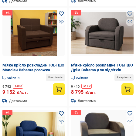
Доставимо
Доставимо
М'яке крісло розкладне ТОБІ ШО
М'яке крісло розкладне ТОБІ ШО
Максіан Bahama рогожка
Дрім Bahama для підлітків
1040х850х830 мм 45/Коричневий
рогожка 1040х850х730 мм 9/
оцінити
оцінити
8 варіантів
9 варіантів
Капучино
9 792
9 410
-
640
₴
-
615
₴
9 152
8 795
₴/шт.
₴/шт.
Доставимо
Доставимо