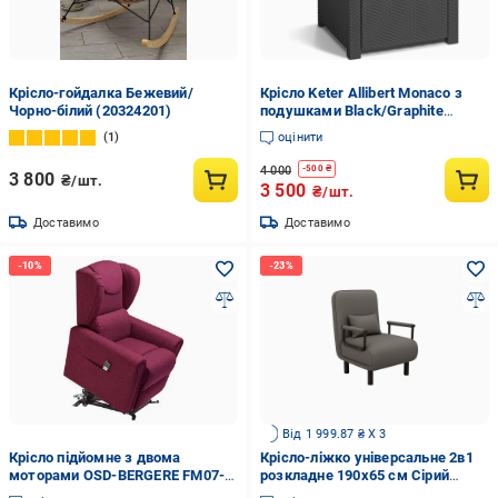
Крісло-гойдалка Бежевий/
Крісло Keter Allibert Monaco з
Чорно-білий (20324201)
подушками Black/Graphite
(2240428867)
1
оцінити
4 000
-
500
₴
3 800
₴/шт.
3 500
₴/шт.
Доставимо
Доставимо
Від 1 999.87 ₴ X 3
Крісло підйомне з двома
Крісло-ліжко універсальне 2в1
моторами OSD-BERGERE FM07-
розкладне 190х65 см Сірий
1LD-R Червоний (20765053)
(17343)