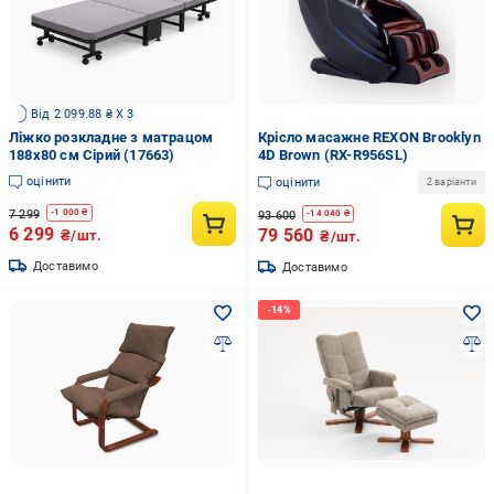
Від 2 099.88 ₴ X 3
Ліжко розкладне з матрацом
Крісло масажне REXON Brooklyn
188х80 см Сірий (17663)
4D Brown (RX-R956SL)
оцінити
оцінити
2 варіанти
7 299
-
1 000
₴
93 600
-
14 040
₴
6 299
79 560
₴/шт.
₴/шт.
Доставимо
Доставимо