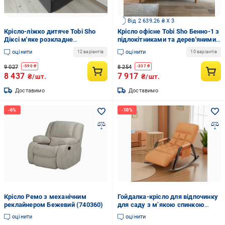
Від 2 639.26 ₴ X 3
Крісло-ліжко дитяче Tobi Sho
Крісло офісне Tobi Sho Бенно-1 з
Діксі м'яке розкладне
підлокітниками та дерев'яними
лівостороннє велюр
ніжками букле Alpaca
оцінити
оцінити
12 варіантів
10 варіантів
950х750х700 мм Fiore Grafit
1000х720х750 мм Чорний/99
(4757658)
9 027
8 254
-
590
₴
-
337
₴
8 437
7 917
₴/шт.
₴/шт.
Доставимо
Доставимо
Крісло Ремо з механічним
Гойдалка-крісло для відпочинку
реклайнером Бежевий (740360)
для саду з м’якою спинкою
145х60х71 см Помаранчевий
оцінити
оцінити