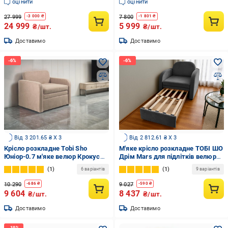
оцінити
оцінити
27 999
7 800
-
3 000
₴
-
1 801
₴
24 999
5 999
₴/шт.
₴/шт.
Доставимо
Доставимо
Від 3 201.65 ₴ X 3
Від 2 812.61 ₴ X 3
Крісло розкладне Tobi Sho
М'яке крісло розкладне ТОБІ ШО
Юніор-0.7 м'яке велюр Крокус
Дрім Mars для підлітків велюр
880х800х800 мм 07 Бежевий
940х850х730 мм 14/Сірий
1
1
6 варіантів
9 варіантів
10 290
9 027
-
686
₴
-
590
₴
9 604
8 437
₴/шт.
₴/шт.
Доставимо
Доставимо