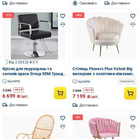
Доставимо
Cамовивіз
Доставимо
Від 2 233.22 ₴ X 3
Крісло для перукарень та
Стілець Flowers Plus Velvet Big
салонів краси Group SDM Гранд
велюрове з золотими ніжками
гідравлічне екошкіра Чорний/
Бежевий (34833021)
оцінити
оцінити
3 варіанти
Хром (28768193)
7 599
-
900
₴
7 999
-
800
₴
6 699
7 199
₴/шт.
₴/шт.
Доставимо
Доставимо