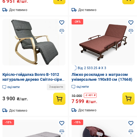
6 951
₴/шт.
Доставимо
Доставимо
Від 2 533.25 ₴ X 3
Крісло-гойдалка Bonro B-1012
Ліжко розкладне з матрасом
натуральне дерево Світло-сірий
універсальне 190х80 см (17668)
(42401188)
оцінити
оцінити
3 варіанти
10 000
-
2 401
₴
3 900
₴/шт.
7 599
₴/шт.
Доставимо
Доставимо