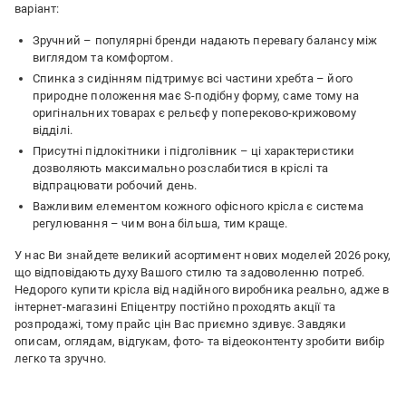
варіант:
Зручний – популярні бренди надають перевагу балансу між
виглядом та комфортом.
Спинка з сидінням підтримує всі частини хребта – його
природне положення має S-подібну форму, саме тому на
оригінальних товарах є рельєф у попереково-крижовому
відділі.
Присутні підлокітники і підголівник – ці характеристики
дозволяють максимально розслабитися в кріслі та
відпрацювати робочий день.
Важливим елементом кожного офісного крісла є система
регулювання – чим вона більша, тим краще.
У нас Ви знайдете великий асортимент нових моделей 2026 року,
що відповідають духу Вашого стилю та задоволенню потреб.
Недорого купити крісла від надійного виробника реально, адже в
інтернет-магазині Епіцентру постійно проходять акції та
розпродажі, тому прайс цін Вас приємно здивує. Завдяки
описам, оглядам, відгукам, фото- та відеоконтенту зробити вибір
легко та зручно.