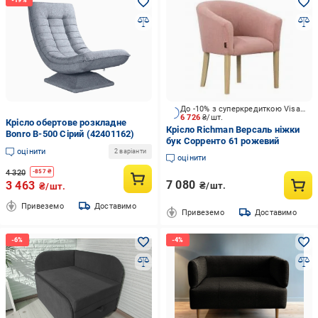
До -10% з суперкредиткою Visa Вигода
6 726
₴/шт.
Крісло обертове розкладне
Крісло Richman Версаль ніжки
Bonro B-500 Сірий (42401162)
бук Сорренто 61 рожевий
оцінити
2 варіанти
оцінити
4 320
-
857
₴
7 080
3 463
₴/шт.
₴/шт.
Привеземо
Доставимо
Привеземо
Доставимо