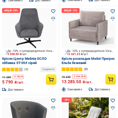
Cамовивіз
Доставимо
Cамовивіз
Доставимо
До -10% з суперкредиткою Visa Вигода
До -10% з суперкредиткою Visa Вигода
5 500.50
₴/шт.
12 621.22
₴/шт.
Крісло Центр Меблів ОСЛО
Крісло розкладне Меблі Прогрес
оббивка ST-05# сірий
Ельба бежевий
2
1
2 варіанти
15 630
-
2 344.50
₴
11 580
-
5 790
₴
13 285.50
5 790
₴/шт.
₴/шт.
Cамовивіз
Доставимо
Доставимо