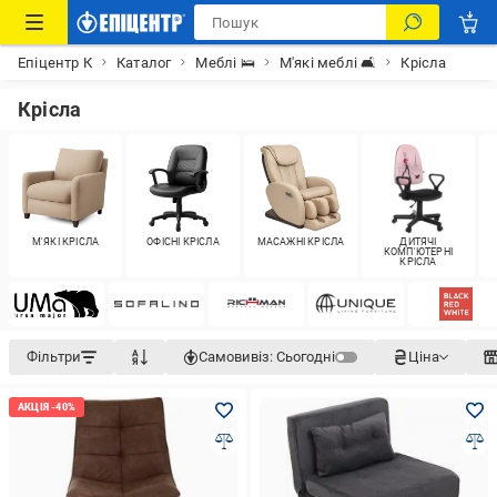
Епіцентр К
Каталог
Меблі 🛌
М'які меблі 🛋
Крісла
Крісла
М'ЯКІ КРІСЛА
ОФІСНІ КРІСЛА
МАСАЖНІ КРІСЛА
ДИТЯЧІ
КОМП'ЮТЕРНІ
КРІСЛА
Фільтри
Самовивіз:
Сьогодні
Ціна