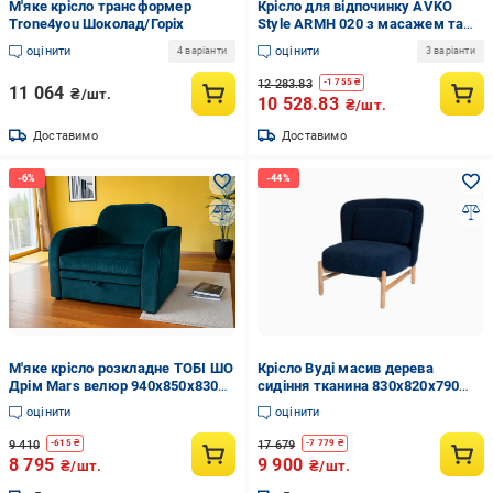
М'яке крісло трансформер
Крісло для відпочинку AVKO
Trone4you Шоколад/Горіх
Style ARMH 020 з масажем та
підігрівом Cappuccino
оцінити
оцінити
4 варіанти
3 варіанти
(2768432790)
12 283.83
-
1 755
₴
11 064
₴/шт.
10 528.83
₴/шт.
Доставимо
Доставимо
М'яке крісло розкладне ТОБІ ШО
Крісло Вуді масив дерева
Дрім Mars велюр 940х850х830
сидіння тканина 830x820x790
мм 08/Смарагдовий
мм Синій
оцінити
оцінити
9 410
17 679
-
615
₴
-
7 779
₴
8 795
9 900
₴/шт.
₴/шт.