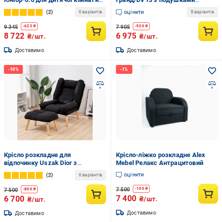
рогожка 780х800х800 мм 01
750х600х700 мм велюр Морська
2
оцінити
6 варіантів
8 варіантів
Caramel
хвиля/13 (DV13234)
9 345
7 905
-
623
₴
-
930
₴
8 722
6 975
₴/шт.
₴/шт.
Доставимо
Доставимо
Крісло розкладне для
Крісло-ліжко розкладне Alex
відпочинку Uszak Dior з
Mebel Релакс Антрацитовий
підставкою для ніг Чорний
оцінити
2
6 варіантів
7 500
-
100
₴
7 500
-
800
₴
7 400
6 700
₴/шт.
₴/шт.
Доставимо
Доставимо