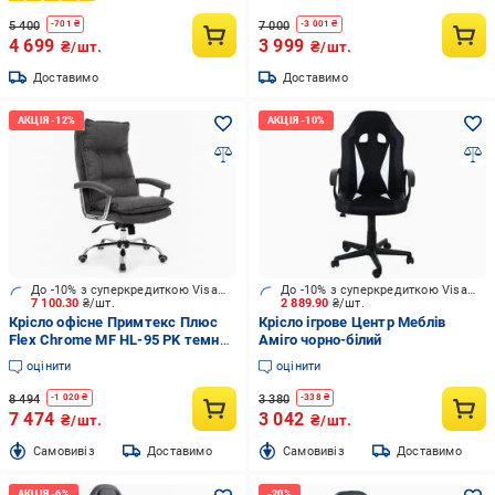
5 400
7 000
-
701
₴
-
3 001
₴
4 699
3 999
₴/шт.
₴/шт.
Доставимо
Доставимо
До -10% з суперкредиткою Visa Вигода
До -10% з суперкредиткою Visa Вигода
7 100.30
₴/шт.
2 889.90
₴/шт.
Крісло офісне Примтекс Плюс
Крісло ігрове Центр Меблів
Flex Chrome MF HL-95 PK темно-
Аміго чорно-білий
сірий
оцінити
оцінити
8 494
3 380
-
1 020
₴
-
338
₴
7 474
3 042
₴/шт.
₴/шт.
Cамовивіз
Доставимо
Cамовивіз
Доставимо