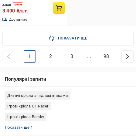
4 300
-
900
₴
3 400
₴/шт.
Доставимо
ПОКАЗАТИ ЩЕ
1
2
3
...
98
Популярні запити
Дитячі крісла з підлокітниками
Ігрові крісла GT Racer
Ігрові крісла Barsky
Ігрові крісла Cougar
Ігрові крісла Hexter
Ігрові крісла Special4You
Дитячі крісла без підлокітників
Показати ще 4