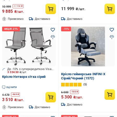
10 999
-
1 114
₴
11 999
₴/шт.
9 885
₴/шт.
Привеземо
Доставимо
Доставимо
До -10% з суперкредиткою Visa Вигода
3 334.50
₴/шт.
Крісло геймерське INFINI X
Крісло Нетворк сітка сірий
Сірий/Чорний (1572)
5
оцінити
6 000
-
700
₴
4 479
-
969
₴
5 300
₴/шт.
3 510
₴/шт.
Доставимо
Привеземо
Доставимо