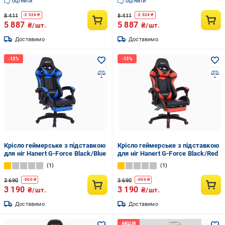
оцінити
оцінити
8 411
8 411
-
2 524
₴
-
2 524
₴
5 887
5 887
₴/шт.
₴/шт.
Доставимо
Доставимо
Крісло геймерське з підставкою
Крісло геймерське з підставкою
для ніг Hanert G-Force Black/Blue
для ніг Hanert G-Force Black/Red
1
1
3 690
3 690
-
500
₴
-
500
₴
3 190
3 190
₴/шт.
₴/шт.
Доставимо
Доставимо