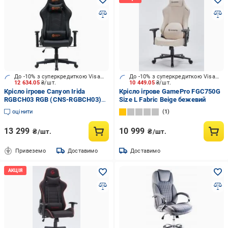
До -10% з суперкредиткою Visa Вигода
До -10% з суперкредиткою Visa Вигода
12 634.05
₴/шт.
10 449.05
₴/шт.
Крісло ігрове Canyon Irida
Крісло ігрове GamePro FGC750G
RGBCH03 RGB (CNS-RGBCH03)
Size L Fabric Beige бежевий
чорний
оцінити
1
13 299
10 999
₴/шт.
₴/шт.
Привеземо
Доставимо
Доставимо