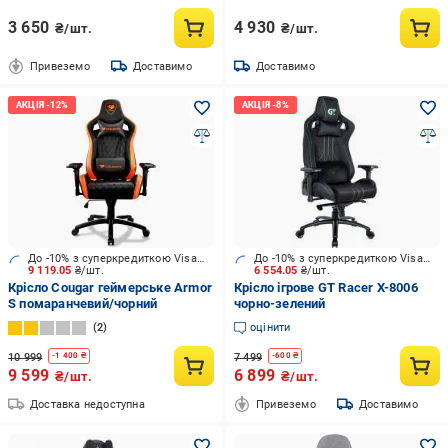
3 650
4 930
₴/шт.
₴/шт.
Привеземо
Доставимо
Доставимо
До -10% з суперкредиткою Visa Вигода
До -10% з суперкредиткою Visa Вигода
9 119.05
₴/шт.
6 554.05
₴/шт.
Крісло Cougar геймерське Armor
Крісло ігрове GT Racer X-8006
S помаранчевий/чорний
чорно-зелений
2
оцінити
10 999
7 499
-
1 400
₴
-
600
₴
9 599
6 899
₴/шт.
₴/шт.
Доставка недоступна
Привеземо
Доставимо