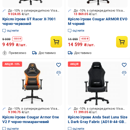
До -10% з суперкредиткою Visa Вигода
До -10% з суперкредиткою Visa Вигода
9 024.05
₴/шт.
13 869.05
₴/шт.
Крісло ігрове GT Racer X-7001
Крісло ігрове Cougar ARMOR EVO
чорно-червоний
M чорний
оцінити
оцінити
9 999
14 999
-
500
₴
-
400
₴
9 499
14 599
₴/шт.
₴/шт.
Привеземо
Доставимо
Доставимо
До -10% з суперкредиткою Visa Вигода
До -10% з суперкредиткою Visa Вигода
9 390.75
₴/шт.
11 399.05
₴/шт.
Крісло ігрове Cougar Armor One
Крісло ігрове Anda Seat Luna Size
V2 F чорно-помаранчевий
L Dark Gray Fabric (AD18-44-GB-
F)
оцінити
оцінити