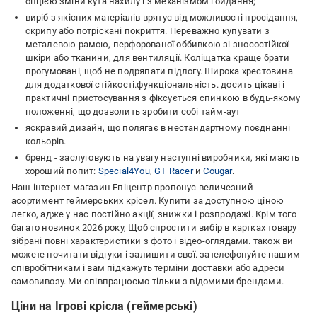
опцією зміни кута нахилу і з механізмом гойдання;
виріб з якісних матеріалів врятує від можливості просідання,
скрипу або потріскані покриття. Переважно купувати з
металевою рамою, перфорованої оббивкою зі зносостійкої
шкіри або тканини, для вентиляції. Коліщатка краще брати
прогумовані, щоб не подряпати підлогу. Широка хрестовина
для додаткової стійкості.функціональність. досить цікаві і
практичні пристосування з фіксується спинкою в будь-якому
положенні, що дозволить зробити собі тайм-аут
яскравий дизайн, що полягає в нестандартному поєднанні
кольорів.
бренд - заслуговують на увагу наступні виробники, які мають
хороший попит:
Special4You
,
GT Racer
и
Cougar
.
Наш інтернет магазин Епіцентр пропонує величезний
асортимент геймерських крісел. Купити за доступною ціною
легко, адже у нас постійно акції, знижки і розпродажі. Крім того
багато новинок 2026 року, Щоб спростити вибір в картках товару
зібрані повні характеристики з фото і відео-оглядами. також ви
можете почитати відгуки і залишити свої. зателефонуйте нашим
співробітникам і вам підкажуть терміни доставки або адреси
самовивозу. Ми співпрацюємо тільки з відомими брендами.
Ціни на Ігрові крісла (геймерські)