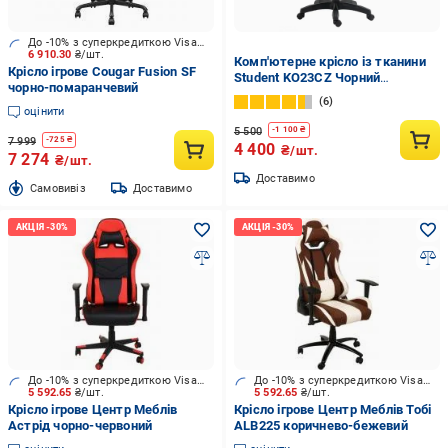
До -10% з суперкредиткою Visa Вигода
6 910.30
₴/шт.
Комп'ютерне крісло із тканини
Крісло ігрове Cougar Fusion SF
Student KO23CZ Чорний
чорно-помаранчевий
(14586804)
6
оцінити
5 500
-
1 100
₴
7 999
-
725
₴
4 400
₴/шт.
7 274
₴/шт.
Доставимо
Cамовивіз
Доставимо
До -10% з суперкредиткою Visa Вигода
До -10% з суперкредиткою Visa Вигода
5 592.65
₴/шт.
5 592.65
₴/шт.
Крісло ігрове Центр Меблів
Крісло ігрове Центр Меблів Тобі
Астрід чорно-червоний
ALB225 коричнево-бежевий