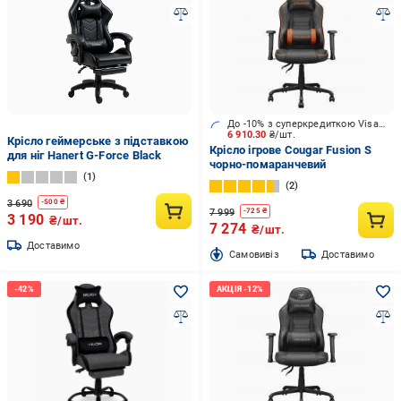
До -10% з суперкредиткою Visa Вигода
6 910.30
₴/шт.
Крісло геймерське з підставкою
Крісло ігрове Cougar Fusion S
для ніг Hanert G-Force Black
чорно-помаранчевий
1
2
3 690
-
500
₴
7 999
-
725
₴
3 190
₴/шт.
7 274
₴/шт.
Доставимо
Cамовивіз
Доставимо