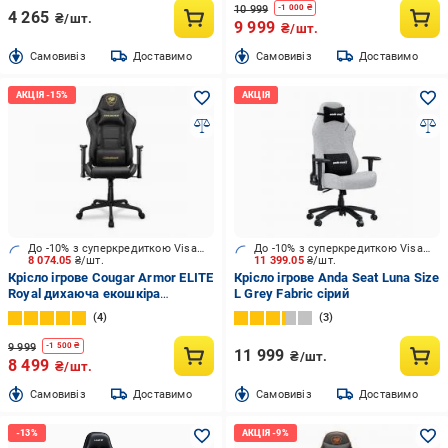
10 999
-
1 000
₴
4 265
₴/шт.
9 999
₴/шт.
Cамовивіз
Доставимо
Cамовивіз
Доставимо
До -10% з суперкредиткою Visa Вигода
До -10% з суперкредиткою Visa Вигода
8 074.05
₴/шт.
11 399.05
₴/шт.
Крісло ігрове Cougar Armor ELITE
Крісло ігрове Anda Seat Luna Size
Royal дихаюча екошкіра
L Grey Fabric сірий
сталевий каркас чорний
4
3
9 999
-
1 500
₴
11 999
₴/шт.
8 499
₴/шт.
Cамовивіз
Доставимо
Cамовивіз
Доставимо