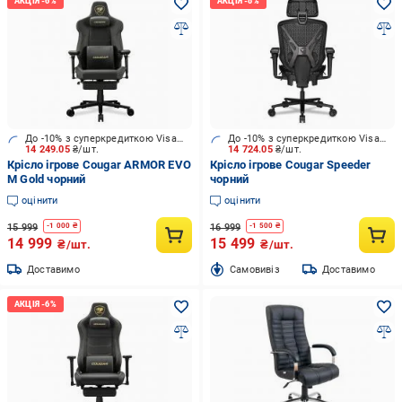
До -10% з суперкредиткою Visa Вигода
До -10% з суперкредиткою Visa Вигода
14 249.05
₴/шт.
14 724.05
₴/шт.
Крісло ігрове Cougar ARMOR EVO
Крісло ігрове Cougar Speeder
M Gold чорний
чорний
оцінити
оцінити
15 999
16 999
-
1 000
₴
-
1 500
₴
14 999
15 499
₴/шт.
₴/шт.
Доставимо
Cамовивіз
Доставимо