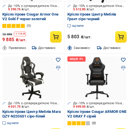
До -10% з суперкредиткою Visa Вигода
До -10% з суперкредиткою Visa Вигода
9 390.75
₴/шт.
5 512.85
₴/шт.
Крісло ігрове Cougar Armor One
Крісло ігрове Центр Меблів
V2 Gold F чорно-золотий
Грант сіро-чорний
1
оцінити
10 999
-
1 114
₴
5 803
₴/шт.
9 885
₴/шт.
Привеземо
Доставимо
Cамовивіз
Доставимо
До -10% з суперкредиткою Visa Вигода
До -10% з суперкредиткою Visa Вигода
4 051.75
₴/шт.
9 499.05
₴/шт.
Крісло ігрове Центр Меблів Мага
Крісло ігрове Cougar ARMOR ONE
QZY-N2336S1 сіро-білий
V2 GRAY F сірий
оцінити
2