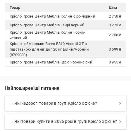
Товар
Ціна
Крісло ігрове Центр Меблів Колин сіро-чорний
2 758 ₴
Крісло ігрове Центр Меблів Генрі чорний
3 273 ₴
Крісло ігрове Центр Меблів Колин чорно-
2 758 ₴
червоний
Крісло геймерське Bonro B810 Vecotti GT з
підставкою для ніг до 120 кг Білий/Чорний
3 599 ₴
(8709080)
Крісло ігрове Центр Меблів Ідріс чорно-сірий
3 955 ₴
Найпоширеніші питання
→ Які недорогі товари в групі Крісло офісне?
→ Які товари купити в 2026 році в групі Крісло офісне?