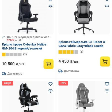
До -10% з суперкредиткою Visa Вигода
9 975
₴/шт.
Крісло геймерське GT Racer X-
Крісло ігрове Cyberlux Helios
2324 Fabric Gray/Black Suede
GM-204 B чорний/золотий
3
1
4 450
₴/шт.
10 500
₴/шт.
Доставимо
Доставимо