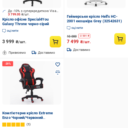
До -10% з суперкредиткою Visa Вигода
3 799.05
₴/шт.
Геймерське крісло Hell's HC-
Крісло офісне Special4You
2001 екошкіра Grey (32542631)
Galaxy Throne чорно-сірий
оцінити
оцінити
10 000
-
2 501
₴
3 999
7 499
₴/шт.
₴/шт.
Доставимо
Привеземо
Доставимо
Комп'ютерне крісло Extreme
Enzo Чорний/Червоний
(22288543)
1