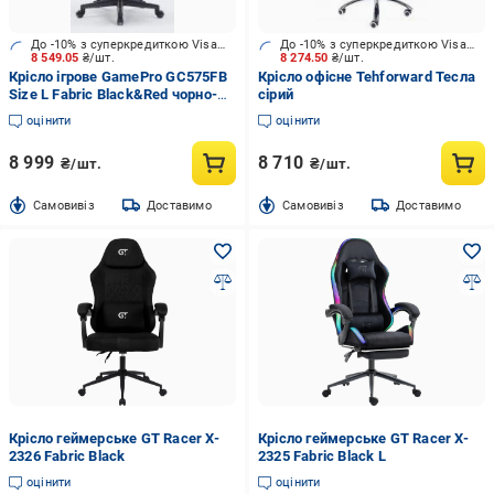
До -10% з суперкредиткою Visa Вигода
До -10% з суперкредиткою Visa Вигода
8 549.05
₴/шт.
8 274.50
₴/шт.
Крісло ігрове GamePro GC575FB
Крісло офісне Tehforward Тесла
Size L Fabric Black&Red чорно-
сірий
біло-червоний
оцінити
оцінити
8 999
8 710
₴/шт.
₴/шт.
Cамовивіз
Доставимо
Cамовивіз
Доставимо
Крісло геймерське GT Racer X-
Крісло геймерське GT Racer X-
2326 Fabric Black
2325 Fabric Black L
оцінити
оцінити