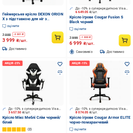
До -10% з суперкредиткою Visa Вигода
6 649.05
₴/шт.
Геймерське крісло DEXON ORION
Крісло ігрове Cougar Fusion S
X з підставкою для ніг з
Black чорний
тканини/подушки велюр Темно-
оцінити
сірий (40293)
оцінити
7 000
-
3 001
₴
7 999
-
1 000
₴
3 999
₴/шт.
6 999
₴/шт.
Доставимо
Cамовивіз
Доставимо
До -10% з суперкредиткою Visa Вигода
До -10% з суперкредиткою Visa Вигода
3 657.50
₴/шт.
8 074.05
₴/шт.
Крісло Мікс Меблі Слім чорний/
Крісло ігрове Cougar Armor ELITE
білий
чорно-помаранчевий
2
оцінити