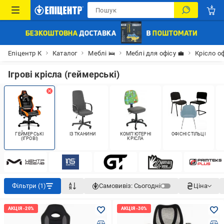
Епіцентр К
Каталог
Меблі 🛌
Меблі для офісу 💼
Крісло о
Ігрові крісла (геймерські)
ГЕЙМЕРСЬКІ
ІЗ ТКАНИНИ
КОМП'ЮТЕРНІ
ОФІСНІ СТІЛЬЦІ
(ІГРОВІ)
КРІСЛА
Фільтри (1)
Самовивіз:
Сьогодні
Ціна