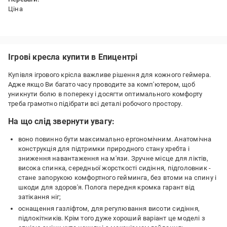
Ціна
Недоліки:
Немає
Ігрові кресла купити в Епицентрі
Купівля ігрового крісла важливе рішення для кожного геймера.
Адже якщо Ви багато часу проводите за комп'ютером, щоб
уникнути болю в попереку і досягти оптимального комфорту
треба грамотно підібрати всі деталі робочого простору.
На що слід звернути увагу:
воно повинно бути максимально ергономічним. Анатомічна
конструкція для підтримки природного стану хребта і
зниження навантаження на м'язи. Зручне місце для ліктів,
висока спинка, середньої жорсткості сидіння, підголовник -
стане запорукою комфортного гейминга, без втоми на спину і
шкоди для здоров'я. Полога передня кромка гарант від
затікання ніг;
оснащення газліфтом, для регулювання висоти сидіння,
підлокітників. Крім того дуже хороший варіант це моделі з