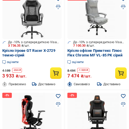
До -10% з суперкредиткою Visa Вигода
До -10% з суперкредиткою Visa Вигода
3 736.35
₴/шт.
7 100.30
₴/шт.
Крісло ігрове GT Racer X-2729
Крісло офісне Примтекс Плюс
темно-сірий
Flex Chrome MF VL-85 PK сірий
оцінити
оцінити
4 199
8 494
-
266
₴
-
1 020
₴
3 933
7 474
₴/шт.
₴/шт.
Привеземо
Доставимо
Cамовивіз
Доставимо