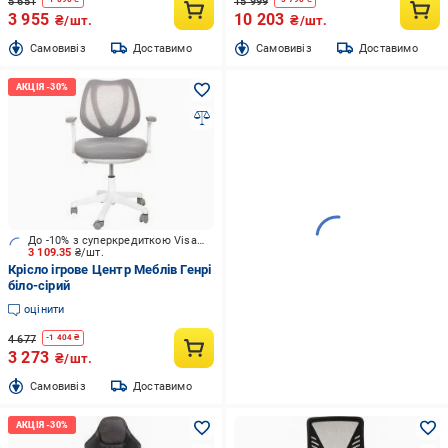
5 651
15 999
3 955
10 203
₴/шт.
₴/шт.
Cамовивіз
Доставимо
Cамовивіз
Доставимо
До -10% з суперкредиткою Visa Вигода
3 109.35
₴/шт.
Крісло ігрове Центр Меблів Генрі
біло-сірий
оцінити
4 677
-
1 404
₴
3 273
₴/шт.
Cамовивіз
Доставимо