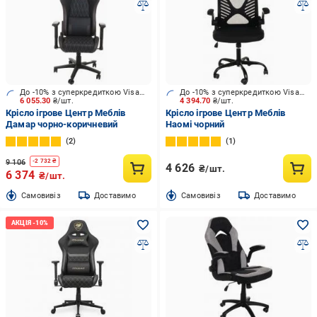
До -10% з суперкредиткою Visa Вигода
До -10% з суперкредиткою Visa Вигода
6 055.30
₴/шт.
4 394.70
₴/шт.
Крісло ігрове Центр Меблів
Крісло ігрове Центр Меблів
Дамар чорно-коричневий
Наомі чорний
2
1
9 106
-
2 732
₴
4 626
₴/шт.
6 374
₴/шт.
Cамовивіз
Доставимо
Cамовивіз
Доставимо