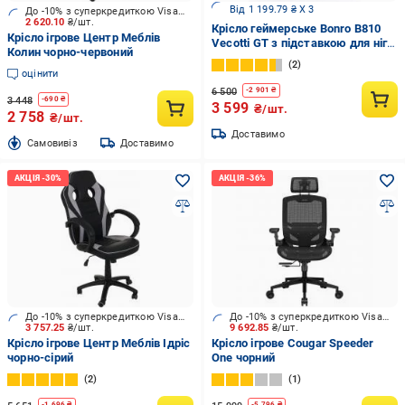
Від 1 199.79 ₴ X 3
До -10% з суперкредиткою Visa Вигода
2 620.10
₴/шт.
Крісло геймерське Bonro B810
Крісло ігрове Центр Меблів
Vecotti GT з підставкою для ніг
Колин чорно-червоний
до 120 кг Білий/Чорний
2
(8709080)
оцінити
6 500
-
2 901
₴
3 448
-
690
₴
3 599
₴/шт.
2 758
₴/шт.
Доставимо
Cамовивіз
Доставимо
До -10% з суперкредиткою Visa Вигода
До -10% з суперкредиткою Visa Вигода
3 757.25
₴/шт.
9 692.85
₴/шт.
Крісло ігрове Центр Меблів Ідріс
Крісло ігрове Cougar Speeder
чорно-сірий
One чорний
2
1
-
1 696
₴
-
5 796
₴