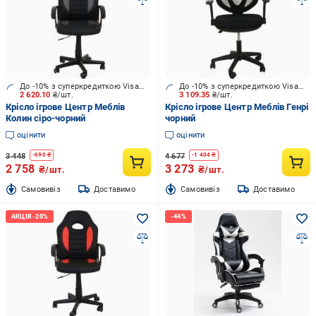
До -10% з суперкредиткою Visa Вигода
До -10% з суперкредиткою Visa Вигода
2 620.10
₴/шт.
3 109.35
₴/шт.
Крісло ігрове Центр Меблів
Крісло ігрове Центр Меблів Генрі
Колин сіро-чорний
чорний
оцінити
оцінити
3 448
4 677
-
690
₴
-
1 404
₴
2 758
3 273
₴/шт.
₴/шт.
Cамовивіз
Доставимо
Cамовивіз
Доставимо