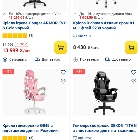
До -10% з суперкредиткою Visa Вигода
До -10% з суперкредиткою Visa Вигода
13 299.05
₴/шт.
8 008.50
₴/шт.
Крісло ігрове Cougar ARMOR EVO
Крісло Richman Атлант хром п1
S Gold чорний
м-1 флай 2230 чорний
1
оцінити
14 999
-
1 000
₴
8 430
₴/шт.
13 999
₴/шт.
Cамовивіз
Доставимо
Привеземо
Доставимо
Крісло геймерське G845 з
Геймерське крісло DEXON TITAN
підставкою для ніг Рожевий
з підставкою для ніг з тканини
(G846)
Чорний/Темно-сірий (40287)
8
оцінити