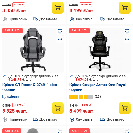
5 138
9 999
-
1 288
₴
-
1 500
₴
3 850
8 499
₴/шт.
₴/шт.
Привеземо
Доставимо
Cамовивіз
Доставимо
До -10% з суперкредиткою Visa Вигода
До -10% з суперкредиткою Visa Вигода
5 248.75
₴/шт.
8 074.05
₴/шт.
Крісло GT Racer X-2749-1 сіро-
Крісло Cougar Armor One Royal
чорний
чорний
оцінити
22
6 599
9 499
-
1 074
₴
-
1 000
₴
5 525
8 499
₴/шт.
₴/шт.
Привеземо
Доставимо
Cамовивіз
Доставимо