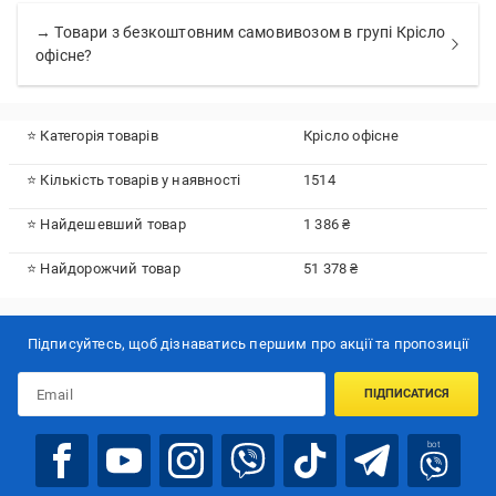
→ Товари з безкоштовним самовивозом в групі Крісло
офісне?
⭐ Категорія товарів
Крісло офісне
⭐ Кількість товарів у наявності
1514
⭐ Найдешевший товар
1 386 ₴
⭐ Найдорожчий товар
51 378 ₴
Підписуйтесь, щоб дізнаватись першим про акції та пропозиції
ПІДПИСАТИСЯ
bot