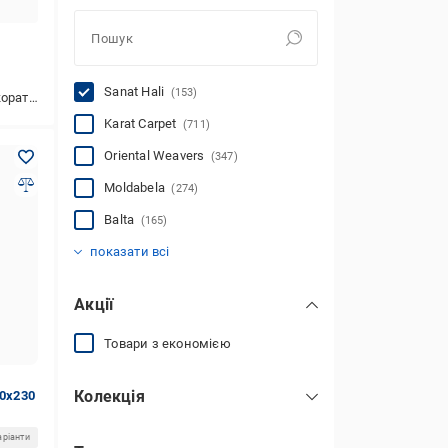
Sanat Hali
(153)
ю,універсальний,у коридор
Karat Carpet
(711)
Oriental Weavers
(347)
Moldabela
(274)
Balta
(165)
Dariana
Karmen Carpet
Tarkett
Ceejay
Ekohali
SAYDAM CARPET
Relana
Art Carpet
Akyildiz
NAR HALI
Empera Hali
Ozkaplan Karpet
Ragolle
Kayoom
Sintelon
Cleopatra
Narma
DILEK GAZIANTEP
STELLART CARPET
Noumico International BVBA
Інше
Arka Carpet
Eurogold
BMG
NJORD™
Unicorn
Mac Carpet
A-PLUS
ARDESTO
ARKA HALI
ARTIMAT
ASIATIC
Alaska
Almina
Arte Espina
Banyolin
Besser
Carpet
Carpeta
Colorful Home
DAKARIA
Empera
Erston
Flora
Florence
GLORIOUS
Himalaya
Home Ideas
Homytex
Irya
KARMEN
Karat
Kartal
Koloco
Lidl
Livarno Home
Loca
Lotus
Lotus Home
Metrot
PAVIA
Pierre Cardin
Presentville
RIAS
Royal
Rubin Carpet
Shana
Soft
Stenson
SuperB
TURComFor
UKC
Velvet
Vian-Dizain
Wellamart
XRmaster
YIWU
YourFind
Zgarda
me gusta
АС-ОБЛІК
КилимОк
Носи своє
(1)
(18)
(1)
(7)
(3)
(421)
(7)
(8)
(4633)
(5)
(4)
(1)
(10)
(530)
(1)
(16)
(52)
(1)
(286)
(1)
(20)
(26)
(72)
(187)
(54)
(13)
(12)
(1)
(119)
(2)
(71)
(1)
(4)
(99)
(18)
(47)
(56)
(1)
(81)
(90)
(2)
(6)
(18)
(11)
(12)
(7)
(31)
(6)
(3)
(2)
(3012)
(121)
(1)
(1)
(12)
(1)
(68)
(1)
(1)
(1)
(2)
(108)
(4)
(202)
(36)
(3)
(44)
(3)
(1)
(20)
(12)
(1)
(25)
(2181)
(823)
(1)
(18)
(89)
(32)
(24)
(73)
(32)
(19)
показати всі
Акції
Товари з економією
Колекція
50x230
Stella
(1)
аріанти