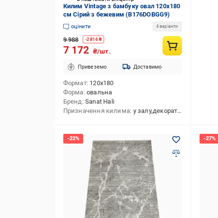
Килим Vintage з бамбуку овал 120x180
см Сірий з бежевим (B176DОBGG9)
оцінити
4 варіанти
9 988
-
2 816
₴
7 172
₴/шт.
Привеземо
Доставимо
Формат
120x180
Форма
овальна
Бренд
Sanat Hali
Призначення килима
у залу,декоративний,приліжковий,в передпокій,в спальню,універсальний,у коридор