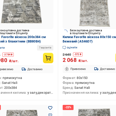
езкоштовна доставка
Безкоштовна доставка
 поштомати Епіцентр
в поштомати Епіцентр
 Favorite віскоза 200x384 см
Килим Favorite віскоза 80x150 с
ий з блакитним (BB80B4)
Бежевий (AS46D7)
оцінити
нити
7 варіантів
2 640
4
-
572
₴
-
3 784
₴
2 068
980
₴/шт.
₴/шт.
Привеземо
Доставимо
ривеземо
Доставимо
а
прямокутна
Формат
80x150
д
Sanat Hali
Форма
прямокутна
ат
200x384
Бренд
Sanat Hali
ачення килима
у залу,декоративний,приліжковий,в передпокій,в спальню,універсальний,у коридор
Призначення килима
у залу,декоративний,приліжковий,в передпокій,в спальн