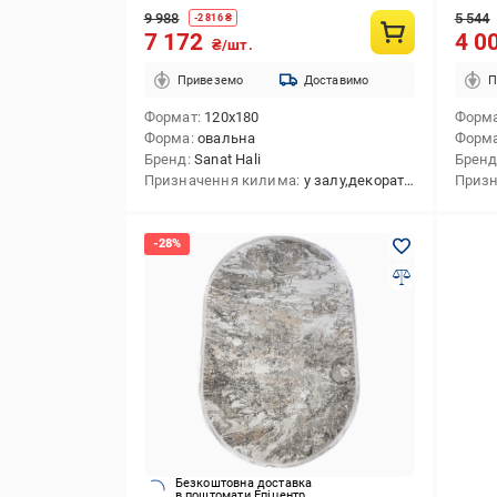
9 988
5 544
-
2 816
₴
7 172
4 0
₴/шт.
Привеземо
Доставимо
П
Формат
120x180
Форм
Форма
овальна
Форм
Бренд
Sanat Hali
Брен
Призначення килима
у залу,декоративний,приліжковий,в передпокій,в спальню,універсальний,у коридор
Призн
Безкоштовна доставка
в поштомати Епіцентр