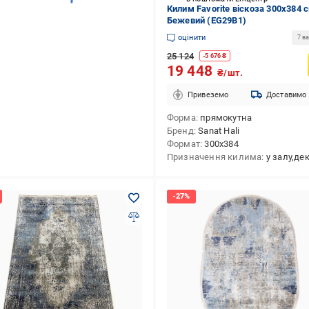
Килим Favorite віскоза 300x384 
Бежевий (EG29B1)
оцінити
7 ва
25 124
-
5 676
₴
19 448
₴/шт.
Привеземо
Доставимо
Форма
прямокутна
Бренд
Sanat Hali
Формат
300x384
Призначення килима
у залу,декоративний,приліжковий,в передпокій,в спальн