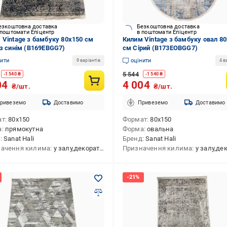
езкоштовна доставка
Безкоштовна доставка
 поштомати Епіцентр
в поштомати Епіцентр
 Vintage з бамбуку 80x150 см
Килим Vintage з бамбуку овал 8
 з синім (B169EBGG7)
см Сірий (B173EОBGG7)
нити
оцінити
9 варіантів
4 в
5 544
-
1 540
₴
-
1 540
₴
04
4 004
₴/шт.
₴/шт.
ривеземо
Доставимо
Привеземо
Доставимо
ат
80x150
Формат
80x150
а
прямокутна
Форма
овальна
д
Sanat Hali
Бренд
Sanat Hali
ачення килима
у залу,декоративний,приліжковий,в передпокій,в спальню,універсальний,у коридор
Призначення килима
у залу,декоративний,приліжковий,в передпокій,в спальн