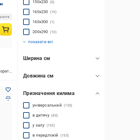
150x230
(6)
см
160x230
(19)
ріантів
160x300
(1)
200x290
(10)
200x300
200x384
200x400
240x330
240x340
240x384
250x350
300x384
300x400
80x150
80x300
(50)
(2)
(21)
(6)
(5)
(3)
(4)
(1)
(2)
(3)
(3)
показати всі
Ширина см
80
(52)
ю,універсальний,у коридор
Довжина см
120
(17)
150
(50)
150
(6)
Призначення килима
180
(17)
160
(20)
230
(25)
200
універсальний
(42)
(153)
240
250
300
(8)
(2)
(6)
290
(10)
показати всі
в дитячу
(60)
300
(22)
у залу
(153)
320
330
340
350
384
400
(2)
(3)
(4)
(2)
(10)
(8)
показати всі
в передпокій
(153)