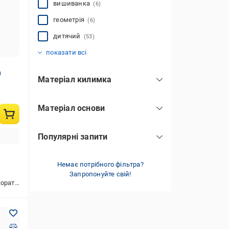
вишиванка
(6)
геометрія
(6)
дитячий
(53)
етно
квіти та рослини
класичний
лофт
однотонний
прованс
скандинавський
смуги
сучасний
(6)
(114)
(1)
(14)
(153)
(31)
(1)
(50)
(12)
показати всі
м
Матеріал килимка
акрил
(46)
Матеріал основи
віскоза
(107)
бавовна
(152)
поліестер
(52)
Популярні запити
льон
(1)
бамбук
(45)
персидський
(4)
пухнастий
Немає потрібного фільтра?
(61)
Запропонуйте свій!
стійкий до миття
(149)
ю,універсальний,у коридор
для дівчаток
(151)
для хлопчиків
(151)