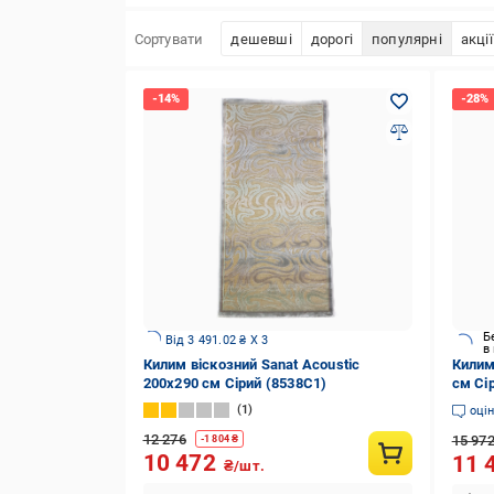
Сортувати
дешевші
дорогі
популярні
акції
Б
Від 3 491.02 ₴ X 3
в
Килим віскозний Sanat Acoustic
Килим
200х290 см Сірий (8538C1)
см Сі
1
оці
12 276
15 97
-
1 804
₴
10 472
11 
₴/шт.