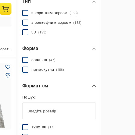
Тип
Vintage
(41)
Acoustic
(55)
з коротким ворсом
(153)
Elexus semerkant
(4)
з рельєфним ворсом
(153)
Favorite
(52)
3D
(153)
Форма
ю,універсальний,у коридор
овальна
(47)
прямокутна
(106)
Формат см
Пошук:
120x180
(17)