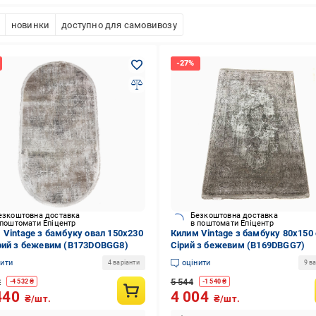
новинки
доступно для самовивозу
езкоштовна доставка
Безкоштовна доставка
 поштомати Епіцентр
в поштомати Епіцентр
 Vintage з бамбуку овал 150x230
Килим Vintage з бамбуку 80x150
рий з бежевим (B173DОBGG8)
Сірий з бежевим (B169DBGG7)
нити
оцінити
4 варіанти
9 ва
2
5 544
-
4 532
₴
-
1 540
₴
440
4 004
₴/шт.
₴/шт.