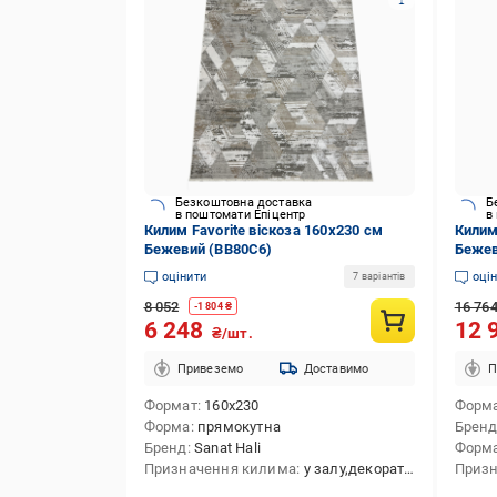
Безкоштовна доставка
Б
в поштомати Епіцентр
в
Килим Favorite віскоза 160x230 см
Килим
Бежевий (BB80C6)
Бежев
оцінити
оці
7 варіантів
8 052
16 76
-
1 804
₴
6 248
12 
₴/шт.
Привеземо
Доставимо
П
Формат
160x230
Форм
Форма
прямокутна
Брен
Бренд
Sanat Hali
Форм
Призначення килима
у залу,декоративний,приліжковий,в передпокій,в спальню,універсальний,у коридор
Призн