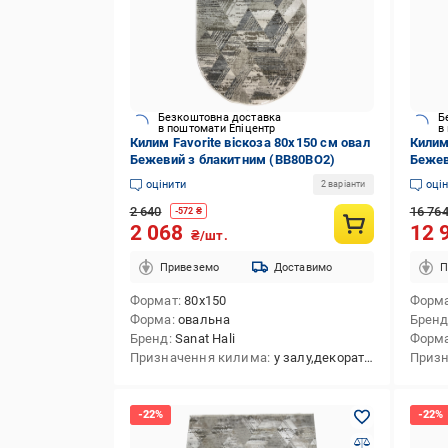
Безкоштовна доставка
Б
в поштомати Епіцентр
в
Килим Favorite віскоза 80x150 см овал
Килим
Бежевий з блакитним (BB80BО2)
Бежев
оцінити
оці
2 варіанти
2 640
16 76
-
572
₴
2 068
12 
₴/шт.
Привеземо
Доставимо
П
Формат
80x150
Форм
Форма
овальна
Брен
Бренд
Sanat Hali
Форм
Призначення килима
у залу,декоративний,приліжковий,в передпокій,в спальню,універсальний,у коридор
Призн