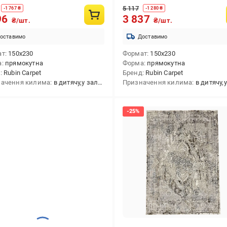
5 117
-
1 767
₴
-
1 280
₴
96
3 837
₴/шт.
₴/шт.
оставимо
Доставимо
ат
150x230
Формат
150x230
а
прямокутна
Форма
прямокутна
д
Rubin Carpet
Бренд
Rubin Carpet
ачення килима
в дитячу,у залу,на кухню,декоративний,приліжковий,в передпокій,в спальню,універсальний,у коридор
Призначення килима
в дитячу,у залу,на кухню,в передпокій,в спальню,ун