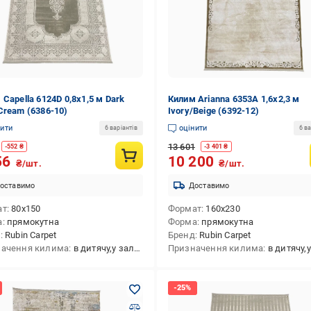
 Capella 6124D 0,8х1,5 м Dark
Килим Arianna 6353A 1,6х2,3 м
Cream (6386-10)
Ivory/Beige (6392-12)
нити
оцінити
6 варіантів
6 ва
13 601
-
552
₴
-
3 401
₴
56
10 200
₴/шт.
₴/шт.
оставимо
Доставимо
ат
80x150
Формат
160x230
а
прямокутна
Форма
прямокутна
д
Rubin Carpet
Бренд
Rubin Carpet
ачення килима
в дитячу,у залу,на кухню,в передпокій,в спальню,універсальний,у коридор
Призначення килима
в дитячу,у залу,на кухню,в передпокій,в спальню,ун