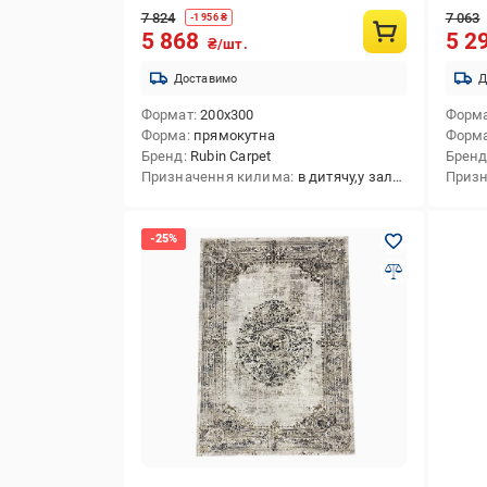
7 824
7 063
-
1 956
₴
5 868
5 2
₴/шт.
Доставимо
Д
Формат
200x300
Форм
Форма
прямокутна
Форм
Бренд
Rubin Carpet
Брен
Призначення килима
в дитячу,у залу,на кухню,декоративний,приліжковий,в передпокій,в спальню,універсальний,у коридор
Призн