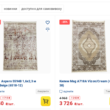
новинки
доступно для самовивозу
 Aspero 5594B 1,6х2,3 м
Килим Mag A718A Vizon/Cream (
Beige (6518-12)
38)
нити
оцінити
4 варіанти
7 ва
4 968
-
1 715
₴
-
1 242
₴
40
3 726
₴/шт.
₴/шт.