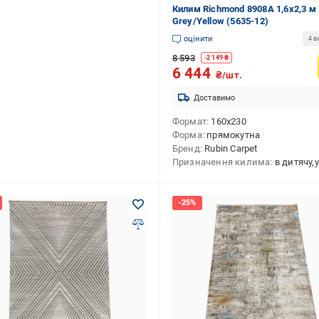
Килим Richmond 8908A 1,6х2,3 м
Grey/Yellow (5635-12)
оцінити
4 в
8 593
-
2 149
₴
6 444
₴/шт.
Доставимо
Формат
160x230
Форма
прямокутна
Бренд
Rubin Carpet
Призначення килима
в дитячу,у залу,на кухню,в передпокій,в спальню,ун