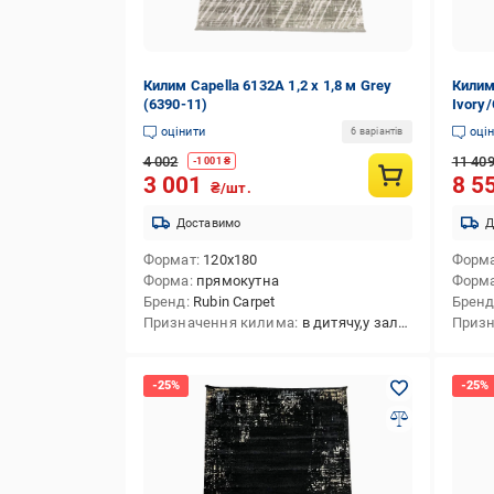
Килим Capella 6132A 1,2 х 1,8 м Grey
Килим 
(6390-11)
Ivory/
оцінити
оці
6 варіантів
4 002
11 40
-
1 001
₴
3 001
8 5
₴/шт.
Доставимо
Д
Формат
120x180
Форм
Форма
прямокутна
Форм
Бренд
Rubin Carpet
Брен
Призначення килима
в дитячу,у залу,на кухню,в передпокій,в спальню,універсальний,у коридор
Призн