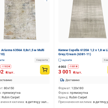
Arianna 6356A 0,8х1,5 м Multi
Килим Capella 6120A 1,2 х 1,8 м L
-10)
Grey/Cream (6381-11)
нити
оцінити
6 варіантів
6 ва
4 002
-
1 102
₴
-
1 001
₴
02
3 001
₴/шт.
₴/шт.
оставимо
Доставимо
ат
80x150
Формат
120x180
а
прямокутна
Форма
прямокутна
д
Rubin Carpet
Бренд
Rubin Carpet
ачення килима
в дитячу,у залу,на кухню,в передпокій,в спальню,універсальний,у коридор
Призначення килима
в дитячу,у залу,на кухню,в передпокій,в спальню,ун