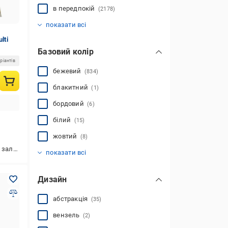
в передпокій
(2178)
в спальню
зовні приміщення
у коридор
приліжковий
декоративний
(2177)
(2178)
(416)
(384)
(16)
показати всі
lti
Базовий колір
ріантів
бежевий
(834)
блакитний
(1)
бордовий
(6)
білий
(15)
жовтий
(8)
зелений
золотистий
коричневий
кремовий
помаранчевий
синій
сірий
червоний
чорний
рожевий
різнокольоровий
(1148)
(102)
(41)
(10)
(4)
(21)
(664)
(88)
(273)
(26)
(280)
іверсальний,у коридор
показати всі
Дизайн
абстракція
(35)
вензель
(2)