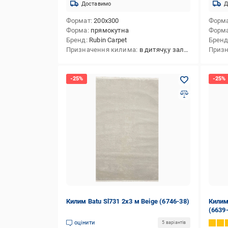
Доставимо
Д
Формат
200x300
Форм
Форма
прямокутна
Форм
Бренд
Rubin Carpet
Брен
Призначення килима
в дитячу,у залу,на кухню,в передпокій,в спальню,універсальний,у коридор
Призн
Килим Batu Sl731 2х3 м Beige (6746-38)
Килим
(6639
оцінити
5 варіантів