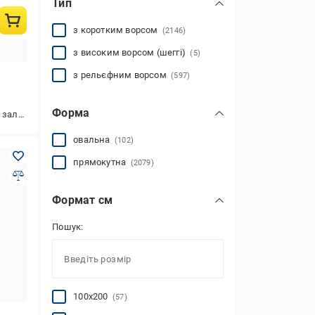
Тип
з коротким ворсом
(2146)
з високим ворсом (шеггі)
(5)
з рельєфним ворсом
(597)
Форма
іверсальний,у коридор
овальна
(102)
прямокутна
(2079)
Формат см
Пошук:
100x200
(57)