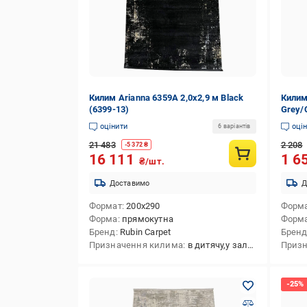
Килим Arianna 6359A 2,0х2,9 м Black
Килим
(6399-13)
Grey/
оцінити
оці
6 варіантів
21 483
2 208
-
5 372
₴
16 111
1 6
₴/шт.
Доставимо
Д
Формат
200x290
Форм
Форма
прямокутна
Форм
Бренд
Rubin Carpet
Брен
Призначення килима
в дитячу,у залу,на кухню,в передпокій,в спальню,універсальний,у коридор
Призн