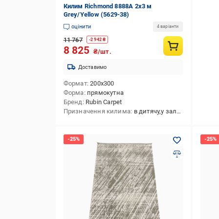
Килим Richmond 8888A 2х3 м
Grey/Yellow (5629-38)
оцінити
4 варіанти
11 767
-
2 942
₴
8 825
₴/шт.
Доставимо
Формат
200x300
Форма
прямокутна
Бренд
Rubin Carpet
Призначення килима
в дитячу,у залу,на кухню,в передпокій,в спальню,універсальний,у коридор