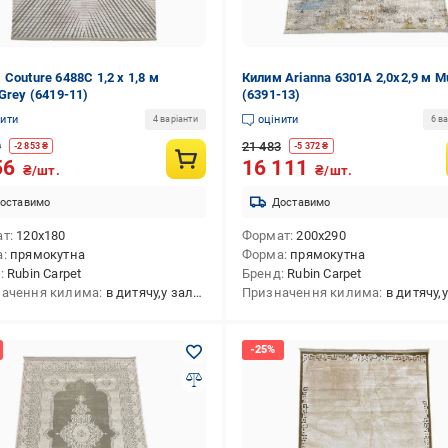
Couture 6488C 1,2 х 1,8 м
Килим Arianna 6301A 2,0х2,9 м Mu
Grey (6419-11)
(6391-13)
нити
оцінити
4 варіанти
6 ва
9
21 483
-
2 853
₴
-
5 372
₴
56
16 111
₴/шт.
₴/шт.
оставимо
Доставимо
ат
120x180
Формат
200x290
а
прямокутна
Форма
прямокутна
д
Rubin Carpet
Бренд
Rubin Carpet
ачення килима
в дитячу,у залу,на кухню,в передпокій,в спальню,універсальний,у коридор
Призначення килима
в дитячу,у залу,на кухню,в передпокій,в спальню,ун