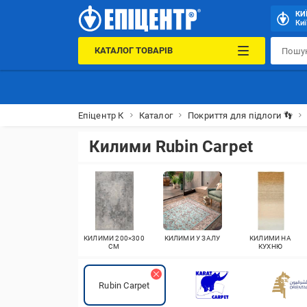
КИ
Киї
КАТАЛОГ ТОВАРІВ
Епіцентр К
Каталог
Покриття для підлоги 👣
Килими Rubin Carpet
КИЛИМИ 200×300
КИЛИМИ У ЗАЛУ
КИЛИМИ НА
СМ
КУХНЮ
Rubin Carpet