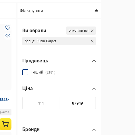
Фільтрувати
Ви обрали
очистити всі
бренд:
Rubin Carpet
Продавець
Інший
(2181)
Ціна
6843-
ріантів
Бренди