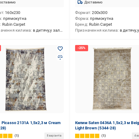
оставимо
Доставимо
ат
160x230
Формат
200x300
а
прямокутна
Форма
прямокутна
д
Rubin Carpet
Бренд
Rubin Carpet
ачення килима
в дитячу,у залу,на кухню,в передпокій,в спальню,універсальний,у коридор
Призначення килима
в дитячу,у залу,на кухню,в передпокій,в спальню,ун
 Picasso 2131A 1,5х2,3 м Cream
Килим Saten 0436A 1,5х2,3 м Bei
-28)
Light Brown (5344-28)
1
1
8 варіантів
4 в