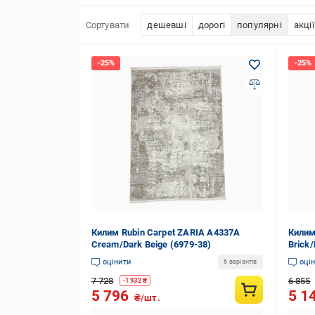
Сортувати
дешевші
дорогі
популярні
акції
Килим Rubin Carpet ZARIA A4337A
Килим
Cream/Dark Beige (6979-38)
Brick/
оцінити
оці
6 варіантів
7 728
6 855
-
1 932
₴
5 796
5 1
₴/шт.