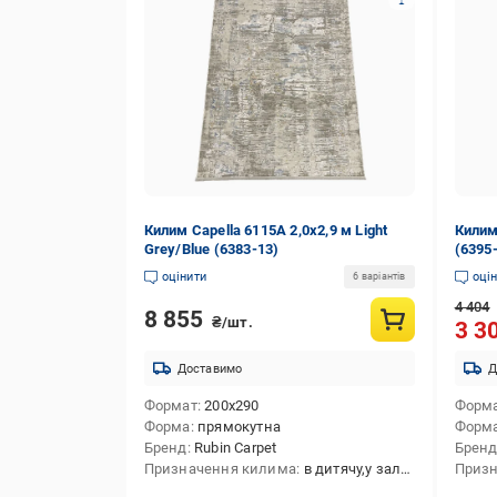
Килим Capella 6115A 2,0х2,9 м Light
Килим 
Grey/Blue (6383-13)
(6395
оцінити
оці
6 варіантів
4 404
8 855
₴/шт.
3 3
Доставимо
Д
Формат
200x290
Форм
Форма
прямокутна
Форм
Бренд
Rubin Carpet
Брен
Призначення килима
в дитячу,у залу,на кухню,в передпокій,в спальню,універсальний,у коридор
Призн