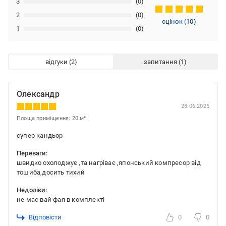
3
(0)
2
(0)
оцінок
(
10
)
1
(0)
відгуки
запитання
Олександр
28.06.2025
Площа приміщення: 20 м²
супер кандьор
Переваги:
швидко охолоджує ,та нагріває ,японський компресор від
тошиба,досить тихий
Недоліки:
не має вай фая в комплекті
Відповісти
0
0