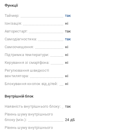
Функції
Таймер:
так
Іонізація:
ні
Авторестарт:
так
Самодіагностика:
так
Самоочищення:
ні
Підтримка температури:
ні
Керування зі смартфона:
ні
Регулювання швидкості
вентилятора:
ні
Блокування кнопок від дітей:
ні
Внутрішній блок
Наявність внутрішнього блоку:
так
Рівень шуму внутрішнього
блоку (мін.):
24 дБ
Рівень шуму внутрішнього