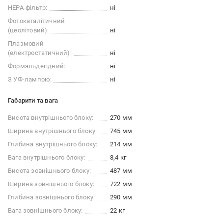
НЕРА-фільтр:
ні
Фотокаталітичний
(цеолітовий):
ні
Плазмовий
(електростатичний):
ні
Формальдегідний:
ні
З УФ-лампою:
ні
Габарити та вага
Висота внутрішнього блоку:
270 мм
Ширина внутрішнього блоку:
745 мм
Глибина внутрішнього блоку:
214 мм
Вага внутрішнього блоку:
8,4 кг
Висота зовнішнього блоку:
487 мм
Ширина зовнішнього блоку:
722 мм
Глибина зовнішнього блоку:
290 мм
Вага зовнішнього блоку:
22 кг