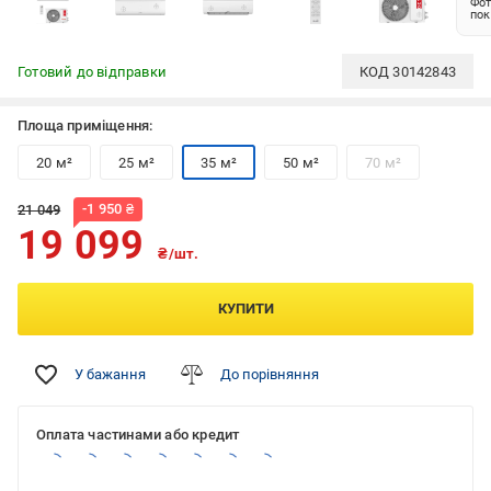
Фот
пок
Готовий до відправки
КОД
30142843
Площа приміщення:
20 м²
25 м²
35 м²
50 м²
70 м²
-
1 950
₴
21 049
19 099
₴/шт.
КУПИТИ
У бажання
До порівняння
Оплата частинами або кредит