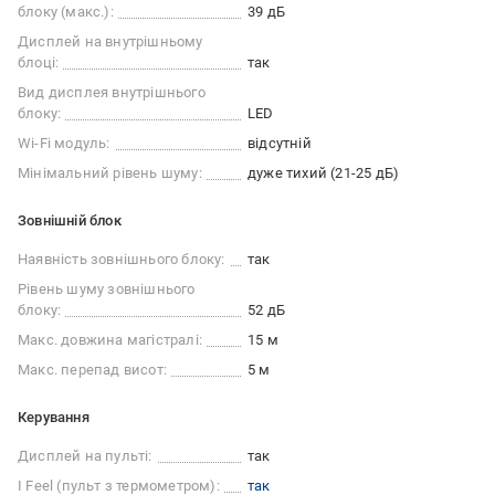
блоку (макс.):
39 дБ
Дисплей на внутрішньому
блоці:
так
Вид дисплея внутрішнього
блоку:
LED
Wi-Fi модуль:
відсутній
Мінімальний рівень шуму:
дуже тихий (21-25 дБ)
Зовнішній блок
Наявність зовнішнього блоку:
так
Рівень шуму зовнішнього
блоку:
52 дБ
Макс. довжина магістралі:
15 м
Макс. перепад висот:
5 м
Керування
Дисплей на пульті:
так
I Feel (пульт з термометром):
так