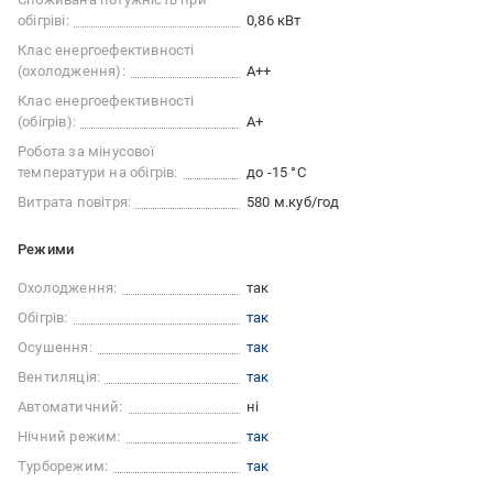
обігріві:
0,86 кВт
Клас енергоефективності
(охолодження):
A++
Клас енергоефективності
(обігрів):
A+
Робота за мінусової
температури на обігрів:
до -15 °C
Витрата повітря:
580 м.куб/год
Режими
Охолодження:
так
Обігрів:
так
Осушення:
так
Вентиляція:
так
Автоматичний:
ні
Нічний режим:
так
Турборежим:
так