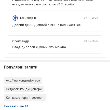
есть, то можно его отключать? Спасибо
Епіцентр К
07.11.2024
Добрий день. Дісплей є він не вимикається .
Олександр
28.06.2025
Влад ,дисплей є ,вимкнути можна
Популярні запити
Акції на кондиціонери
Недорогі кондиціонери
Кондиціонери інверторні
Спліт-системи
Кондиціонери OLMO
Кондиціонери з обігрівом
Кондиціонери з турборежимом
Кондиціонери з осушенням повітря
Кондиціонери з нічним режимом (тихие)
Кондиціонери з самодіагностикою
Кондиціонери з вентиляцією
Кондиціонери i-Feel
Недорогі інверторні кондиціонери
Кондиціонери з таймером
Настінні кондиціонери
Інверторні спліт-системи
Кондиціонери на 35 м²
Показати ще 14