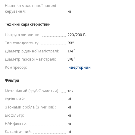
Наявність настінної панелі
керування:
ні
Технічні характеристики
Напруга живлення:
220/230 В
Тип холодоагенту:
R32
Діаметр рідинної магістралі:
1/4"
Діаметр газової магістралі:
3/8"
Компресор:
інверторний
Фільтри
Механічний (грубої очистки):
так
Вугільний:
ні
З іонами срібла (Silver Ion):
ні
Біофільтр:
ні
HAF фільтр:
ні
Каталітичний:
ні