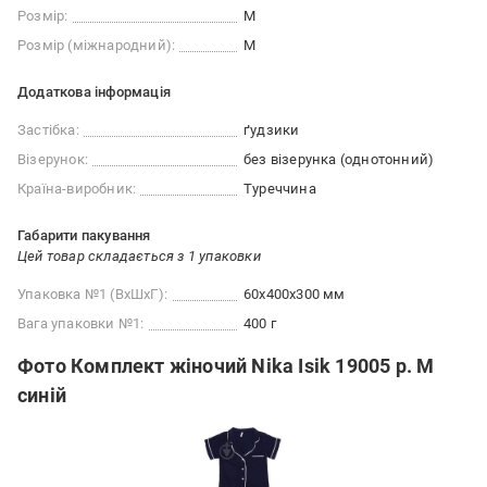
Розмір:
M
Розмір (міжнародний):
M
Додаткова інформація
Застібка:
ґудзики
Візерунок:
без візерунка (однотонний)
Країна-виробник:
Туреччина
Габарити пакування
Цей товар складається з 1 упаковки
Упаковка №1 (ВхШхГ):
60x400x300 мм
Вага упаковки №1:
400 г
Фото Комплект жіночий Nika Isik 19005 р. M
синій