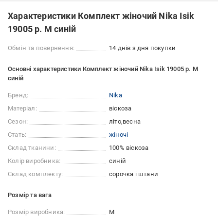
Характеристики Комплект жіночий Nika Isik
19005 р. M синій
Обмін та повернення:
14 днів з дня покупки
Основні характеристики Комплект жіночий Nika Isik 19005 р. M
синій
Бренд:
Nika
Матеріал:
віскоза
Сезон:
літо
весна
Стать:
жіночі
Склад тканини:
100% віскоза
Колір виробника:
синій
Склад комплекту:
сорочка і штани
Розмір та вага
Розмір виробника:
M