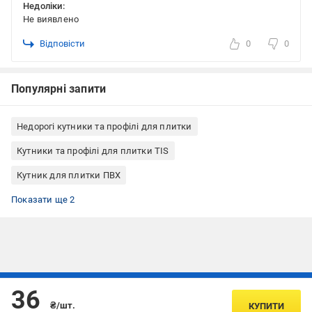
Недоліки:
Не виявлено
Відповісти
0
0
Популярні запити
Недорогі кутники та профілі для плитки
Кутники та профілі для плитки TIS
Кутник для плитки ПВХ
Внутрішній кутник для плитки
Внутрішній пластиковий куточок для плитки (ПВХ)
Показати ще 2
Підписуйтесь, щоб дізнаватись першим про акції та пропозиції
36
₴/шт.
КУПИТИ