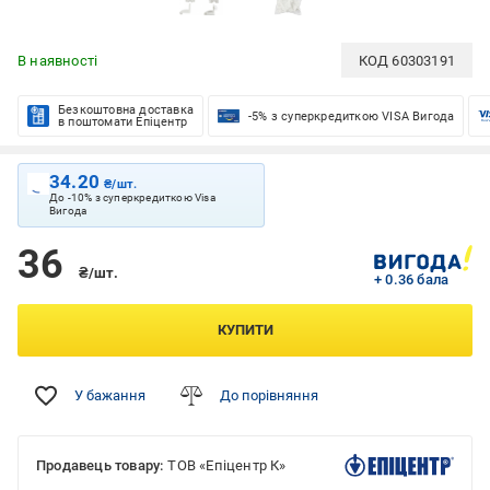
В наявності
КОД
60303191
Безкоштовна доставка
-5% з суперкредиткою VISA Вигода
в поштомати Епіцентр
34.20
₴/шт.
До -10% з суперкредиткою Visa
Вигода
36
₴/шт.
+ 0.36 бала
КУПИТИ
У бажання
До порівняння
Продавець товару:
ТОВ «Епіцентр К»