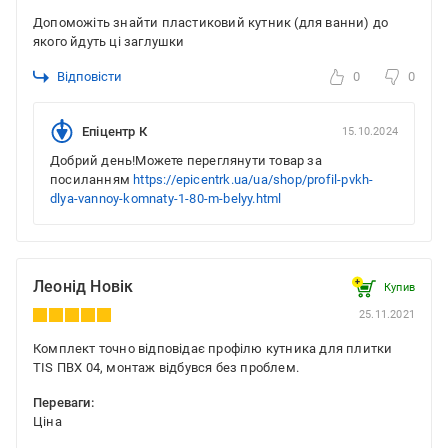
Допоможіть знайти пластиковий кутник (для ванни) до
якого йдуть ці заглушки
Відповісти
0
0
Епіцентр К
15.10.2024
Добрий день!Можете переглянути товар за
посиланням
https://epicentrk.ua/ua/shop/profil-pvkh-
dlya-vannoy-komnaty-1-80-m-belyy.html
Леонід Новік
Купив
25.11.2021
Комплект точно відповідає профілю кутника для плитки
TIS ПВХ 04, монтаж відбувся без проблем.
Переваги:
Ціна