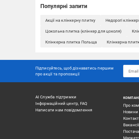
Популярні запити
Акції на клінкерну плитку
Недорогі клінке
Цокольна плитка (клінкер для цоколя)
Клі
Клінкерна плитка Польща
Клінкерна плит
Підписуйтесь, щоб дізнаватись першим
про акції та пропозиції
АІ Служба підтримки
КОМПАН
Інформаційний центр, FAQ
Про ко
Написати нам повідомлення
Новини
Контак
Вакансі
Постач
Маркет