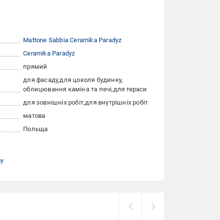
Mattone Sabbia Ceramika Paradyz
Ceramika Paradyz
прямий
для фасаду
для цоколя будинку
облицювання каміна та печі
для тераси
для зовнішніх робіт
для внутрішніх робіт
матова
Польща
ру