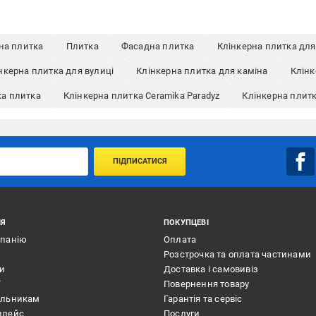
рна плитка
Плитка
Фасадна плитка
Клінкерна плитка для
нкерна плитка для вулиці
Клінкерна плитка для каміна
Клінк
ка плитка
Клінкерна плитка Ceramika Paradyz
Клінкерна плит
ПІДПИСАТИСЯ
ІЯ
ПОКУПЦЕВІ
мпанію
Оплата
Розстрочка та оплата частинами
ти
Доставка і самовивіз
ї
Повернення товару
альникам
Гарантія та сервіс
плейс
Послуги