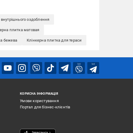
 внутрішнього оздоблення
ерна плитка матовая
ка бежева
Клінкерна плитка для тераси
bot
bot
КОРИСНА ІНФОРМАЦІЯ
Умови користування
Портал для бізнес-клієнтів