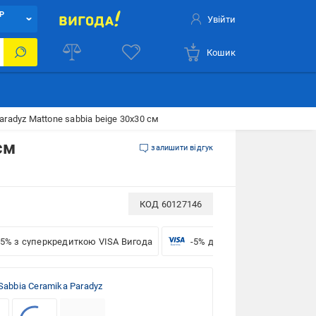
Р
Увійти
Кошик
radyz Mattone sabbia beige 30x30 см
см
залишити відгук
КОД
60127146
-5% з суперкредиткою VISA Вигода
-5% для бізнесу з VISA
Sabbia Ceramika Paradyz