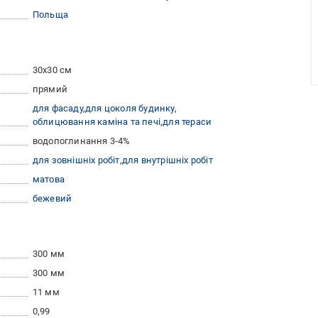
Польща
30x30 см
прямий
для фасаду
для цоколя будинку
облицювання каміна та печі
для тераси
водопоглинання 3-4%
для зовнішніх робіт
для внутрішніх робіт
матова
бежевий
300 мм
300 мм
11 мм
0,99