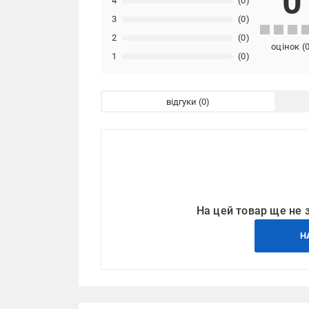
0
4
(0)
3
(0)
2
(0)
оцінок
(
1
(0)
відгуки
На цей товар ще не 
Н