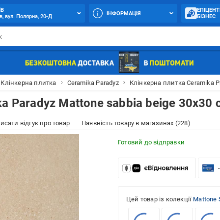
ЇВ
ЕПІЦЕНТ
ІНФОРМАЦІЯ
в, вул. Полярна, 20-Д
БІЗНЕС
Клінкерна плитка
Ceramika Paradyz
Клінкерна плитка Ceramika Pa
a Paradyz Mattone sabbia beige 30x30 
исати відгук про товар
Наявність товару в магазинах (228)
Готовий до відправки
Цей товар із колекції
Mattone 