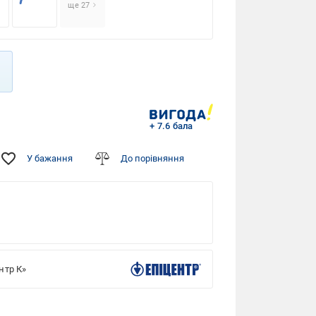
ще 27
+ 7.6 бала
У бажання
До порівняння
нтр К»