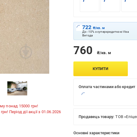
722
₴/кв. м
До -10% з суперкредиткою Visa
Вигода
760
₴/кв. м
КУПИТИ
Оплата частинами або кредит
му понад 15000 грн!
н! Період дії акції з 01.06.2026
Продавець товару:
ТОВ «Епіце
Основні характеристики