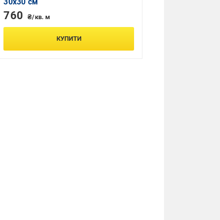
30x30 см
760
₴/кв. м
КУПИТИ