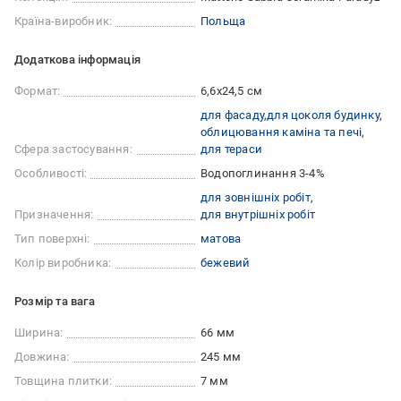
Країна-виробник:
Польща
Додаткова інформація
Формат:
6,6x24,5 см
для фасаду
для цоколя будинку
облицювання каміна та печі
Сфера застосування:
для тераси
Особливості:
Водопоглинання 3-4%
для зовнішніх робіт
Призначення:
для внутрішніх робіт
Тип поверхні:
матова
Колір виробника:
бежевий
Розмір та вага
Ширина:
66 мм
Довжина:
245 мм
Товщина плитки:
7 мм