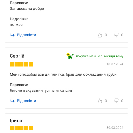
Переваги:
Запакована добре
Недоліки:
не має
Відповісти
0
0
Сергій
покупка менше 1 місяця томy
10.07.2024
Мені сподобалась ця плитка, брав для обкладання груби
Переваги:
Якісне пакування, усі плитки цілі
Відповісти
0
0
Ірина
30.03.2024