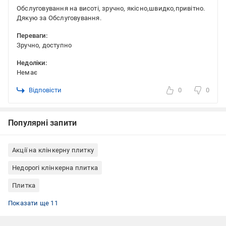
Обслуговування на висоті, зручно, якісно,швидко,привітно.
Дякую за Обслуговування.
Переваги:
Зручно, доступно
Недоліки:
Немає
Відповісти
0
0
Популярні запити
Акції на клінкерну плитку
Недорогі клінкерна плитка
Плитка
Фасадна плитка
Клінкерна плитка для внутрішнього оздоблення
Цокольна плитка (клінкер для цоколя)
Клінкерна плитка для вулиці
Клінкерна плитка для каміна
Клінкерна плитка матовая
Клінкерна плитка Польща
Клінкерна плитка плитка
Клінкерна плитка Ceramika Paradyz
Клінкерна плитка бежева
Клінкерна плитка для тераси
Показати ще 11