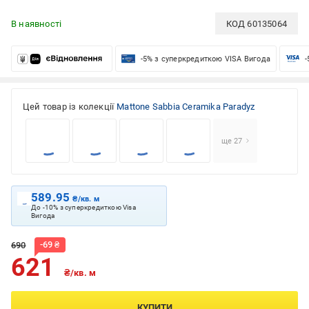
В наявності
КОД
60135064
-5% з суперкредиткою VISA Вигода
-
Цей товар із колекції
Mattone Sabbia Ceramika Paradyz
ще 27
589.95
₴/кв. м
До -10% з суперкредиткою Visa
Вигода
-
69
₴
690
621
₴/кв. м
КУПИТИ