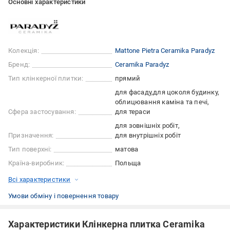
Основні характеристики
Колекція:
Mattone Pietra Ceramika Paradyz
Бренд:
Ceramika Paradyz
Тип клінкерної плитки:
прямий
для фасаду
для цоколя будинку
облицювання каміна та печі
Сфера застосування:
для тераси
для зовнішніх робіт
Призначення:
для внутрішніх робіт
Тип поверхні:
матова
Країна-виробник:
Польща
Всі характеристики
Умови обміну і повернення товару
Характеристики Клінкерна плитка Ceramika