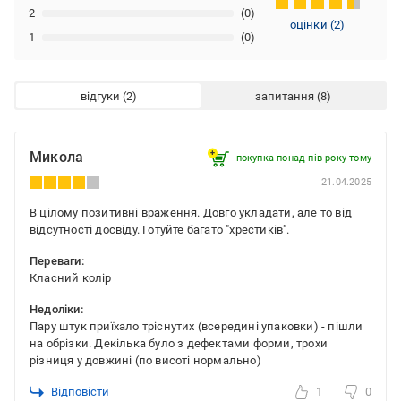
2
(0)
оцінки
(
2
)
1
(0)
відгуки
запитання
Микола
покупка понад пів року тому
21.04.2025
В цілому позитивні враження. Довго укладати, але то від
відсутності досвіду. Готуйте багато "хрестиків".
Переваги:
Класний колір
Недоліки:
Пару штук приїхало тріснутих (всередині упаковки) - пішли
на обрізки. Декілька було з дефектами форми, трохи
різниця у довжині (по висоті нормально)
Відповісти
1
0