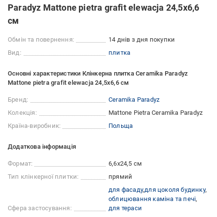
Paradyz Mattone pietra grafit elewacja 24,5x6,6
см
Обмін та повернення:
14 днів з дня покупки
Вид:
плитка
Основні характеристики Клінкерна плитка Ceramika Paradyz
Mattone pietra grafit elewacja 24,5x6,6 см
Бренд:
Ceramika Paradyz
Колекція:
Mattone Pietra Ceramika Paradyz
Країна-виробник:
Польща
Додаткова інформація
Формат:
6,6x24,5 см
Тип клінкерної плитки:
прямий
для фасаду
для цоколя будинку
облицювання каміна та печі
Сфера застосування:
для тераси