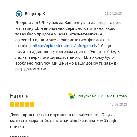
Епіцентр К
22.04.2025
Доброго дня! Дякуємо за Ваш відгук та за вибір нашого
магазину. Для вирішення сервісного питання, якщо
товар було придбано через інтернет-магазин
epicentrk.ua, Ви можете скористатися формою на
сторінці:
https://epicentrk.ua/ua/info/garanty/.
Якщо
покупка здійснена у торговому центрі "Епіцентр", будь
ласка, зверніться до відповідного ТЦ, в якому було
зроблено покупку. Ми цінуємо Вашу довіру та завжди
раді допомогти!
Наталія
покупка менше 1 місяця томy
12.09.2023
Дуже гарна плитка,виправдала всі очікування. Гладка-
матова поверхня, бока плитки рівні,красива комбінація
плитка.