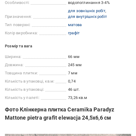
Особливості:
водопоглинання 3-4%
для зовнішніх робіт
Призначення:
для внутрішніх робіт
Тип поверхні:
матова
Колір виробника:
графіт
Розмір та вага
Ширина:
66 мм
Довжина:
245 мм
Товщина плитки:
7 мм
Кількість в упаковці, кв.м:
0,74
Кількість в упаковці:
46 шт.
Кількість у палеті:
73,26 кв.м
Фото Клінкерна плитка Ceramika Paradyz
Mattone pietra grafit elewacja 24,5x6,6 см