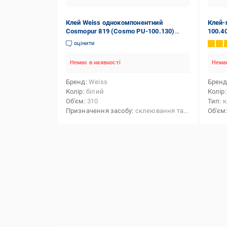
Клей Weiss однокомпонентний
Клей-
Cosmopur 819 (Cosmo PU-100.130)
100.40
310 мл білий
оцінити
Немає в наявності
Немає
Бренд
Weiss
Брен
Колір
білий
Колір
Об'єм
310
Тип
к
Призначення засобу
склеювання та герметизація,склеювання,герметизація,фіксація
Об'єм