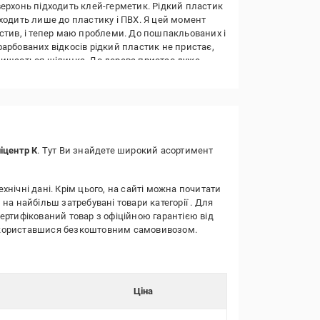
ерхонь підходить клей-герметик. Рідкий пластик
ходить лише до пластику і ПВХ. Я цей момент
стив, і тепер маю проблеми. До пошпакльованих і
арбованих відкосів рідкий пластик не пристає,
ишається щілинка. До дерева пристає дуже
ано. Зате до пластику --- надзвичайно сильно.
 досить велику усадку. Якщо потрібно замазати
к між пластиковою (або ПВХ) рамою і
стиковим підвіконням --- при акуратному
есенні рідкого пластика буде дуже гарно,
комендую.
іцентр К
. Тут Ви знайдете широкий асортимент
еваги:
лядає як білий пластик.
ехнічні дані. Крім цього, на сайті можна почитати
 на найбільш затребувані товари категорії
. Для
оліки:
сертифікований товар з офіційною гарантією від
е швидко застиває, вже через хвилину після
о скориставшися безкоштовним самовивозом.
есення розрівняти дуже важко.
Ціна