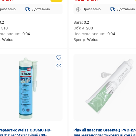
ривеземо
Доставимо
Привеземо
Доставимо
0.2
Вага
0.2
310
Об'єм
200
клеювання
0.04
Час склеювання
0.04
д
Weiss
Бренд
Weiss
герметик Weiss COSMO HD-
Рідкий пластик GreenteQ PVC-кл
0 310 мл/470 г Білий (00-
для металопластикових вікон і 