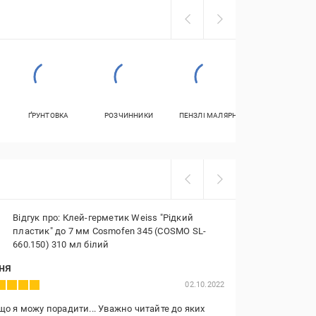
ҐРУНТОВКА
РОЗЧИННИКИ
ПЕНЗЛІ МАЛЯРНІ
КЛЕЙ
МОНТАЖНИЙ
Відгук про: Клей-герметик Weiss "Рідкий
пластик" до 7 мм Cosmofen 345 (COSMO SL-
660.150) 310 мл білий
ня
02.10.2022
що я можу порадити... Уважно читайте до яких