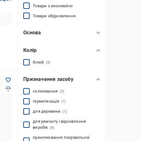
Товари з економією
Товари єВідновлення
Основа
поліуретан
(2)
Колір
синтетичні смоли
(2)
білий
(5)
Призначення засобу
склеювання
(3)
герметизація
(1)
для деревини
(1)
для ремонту і відновлення
виробів
(4)
приклеювання покрівельної