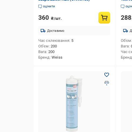
00003
оцінити
оці
360
288
₴/шт.
Доставимо
Д
Час склеювання
5
Об'єм
Об'єм
200
Вага
Вага
200
Час с
Бренд
Weiss
Брен