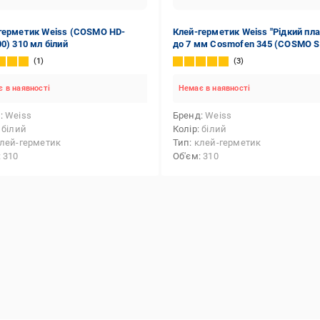
герметик Weiss (COSMO HD-
Клей-герметик Weiss "Рідкий пла
0) 310 мл білий
до 7 мм Cosmofen 345 (COSMO S
660.150) 310 мл білий
1
3
 в наявності
Немає в наявності
д
Weiss
Бренд
Weiss
білий
Колір
білий
лей-герметик
Тип
клей-герметик
310
Об'єм
310