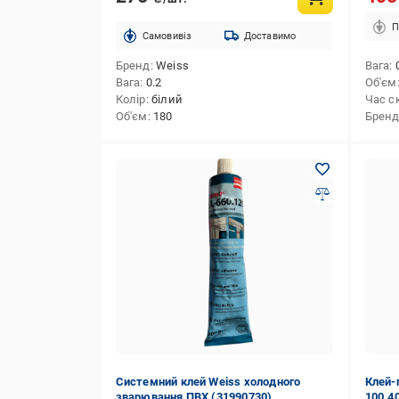
П
Cамовивіз
Доставимо
Бренд
Weiss
Вага
Вага
0.2
Об'єм
Колір
білий
Час с
Об'єм
180
Брен
Системний клей Weiss холодного
Клей-
зварювання ПВХ (31990730)
100.40