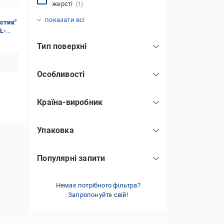
жерсті
(1)
фіксація
склеювання та герметизація
універсальний
(3)
(1)
(3)
показати всі
стик"
L-
Тип поверхні
пластик
(1)
Особливості
ПВХ
(3)
атмосферостійкість
(1)
Країна-виробник
вологостійкість
(1)
Німеччина
(5)
еластичність
(1)
Упаковка
туба
(2)
Популярні запити
тюбик
(2)
рідкий пластик
(3)
Немає потрібного фільтра?
Запропонуйте свій!