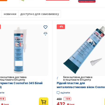
новинки
доступно для самовивозу
езкоштовна доставка
Безкоштовна доставка
 поштомати Епіцентр
в поштомати Епіцентр
герметик Cosmofen 345 Білий
Рідкий пластик для
4)
металопластикових вікон Cosmo
SL-660.120.9016 білий
нити
оцінити
450
90
₴
-
18
₴
5
432
₴/шт.
₴/шт.