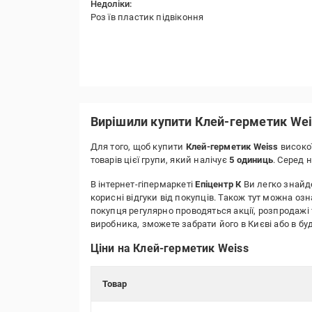
Недоліки:
Роз їв пластик підвіконня
Вирішили купити Клей-герметик Wei
Для того, щоб купити
Клей-герметик Weiss
високої
товарів цієї групи, який налічує
5 одиниць
. Серед 
В інтернет-гіпермаркеті
Епіцентр К
Ви легко знайде
корисні відгуки від покупців. Також тут можна оз
покупця регулярно проводяться акції, розпродажі 
виробника, зможете забрати його в Києві або в 
Ціни на Клей-герметик Weiss
Товар