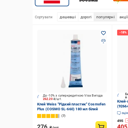
Сортувати
дешевші
дорогі
популярні
акції
Б
До -10% з суперкредиткою Visa Вигода
в
262.20
₴/шт.
Клей-
Клей Weiss "Рідкий пластик" Cosmofen
(9266
Plus (COSMO SL-660) 180 мл білий
оці
7
495
-
276
40
₴/шт.