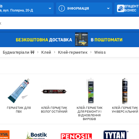
ЇВ
ЕПІЦЕНТ
ІНФОРМАЦІЯ
в, вул. Полярна, 20-Д
БІЗНЕС
Будматеріали 🚧
Клей
Клей-герметик
Weiss
ГЕРМЕТИК ДЛЯ
КЛЕЙ-ГЕРМЕТИК
КЛЕЙ-ГЕРМЕТИК
КЛЕЙ-ГЕРМЕТИК
ПВХ
ВОЛОГОСТІЙКИЙ
ДЛЯ РЕМОНТУ І
УНІВЕРСАЛЬНИЙ
ВІДНОВЛЕННЯ
ВИРОБІВ