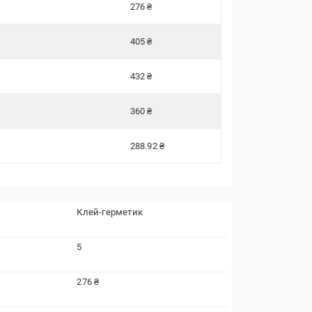
276 ₴
405 ₴
432 ₴
360 ₴
288.92 ₴
Клей-герметик
5
276 ₴