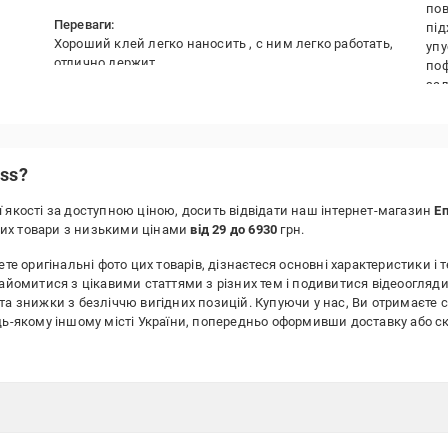
пов
Переваги:
під
Хороший клей легко наносить , с ним легко работать,
упу
отлично держит
поф
зал
Недоліки:
пог
Не заметил
Дає
сти
пла
ss?
нан
ре
 якості за доступною ціною, досить відвідати наш інтернет-магазин
Еп
них товари з низькими цінами
від 29 до 6930
грн.
Пер
Виг
те оригінальні фото цих товарів, дізнаєтеся основні характеристики і т
найомитися з цікавими статтями з різних тем і подивитися відеоогляди
Нед
та знижки з безліччю вигідних позицій. Купуючи у нас, Ви отримаєте 
Дуж
будь-якому іншому місті України, попередньо оформивши доставку аб
нан