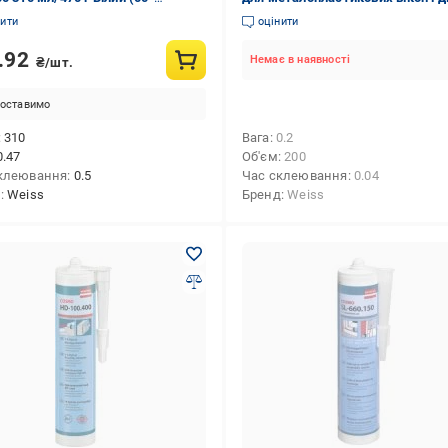
618)
Білий (180.025/0011)
нити
оцінити
.92
Немає в наявності
₴/шт.
оставимо
310
Вага
0.2
0.47
Об'єм
200
клеювання
0.5
Час склеювання
0.04
д
Weiss
Бренд
Weiss