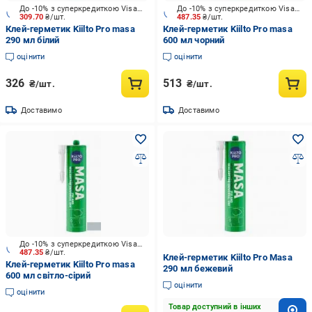
До -10% з суперкредиткою Visa Вигода
До -10% з суперкредиткою Visa Вигода
309.70
₴/шт.
487.35
₴/шт.
Клей-герметик Kiilto Pro masa
Клей-герметик Kiilto Pro masa
290 мл білий
600 мл чорний
оцінити
оцінити
326
513
₴/шт.
₴/шт.
Доставимо
Доставимо
До -10% з суперкредиткою Visa Вигода
487.35
₴/шт.
Клей-герметик Kiilto Pro Masa
Клей-герметик Kiilto Pro masa
290 мл бежевий
600 мл світло-сірий
оцінити
оцінити
Товар доступний в інших