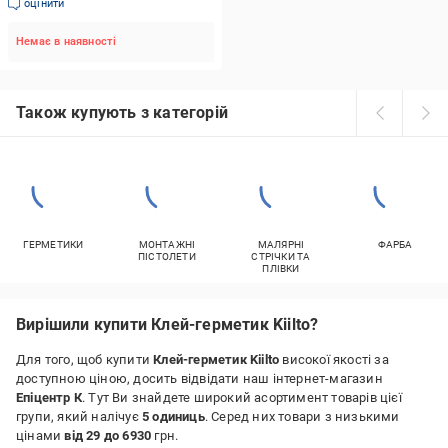
оцінити
Немає в наявності
Також купують з категорій
ГЕРМЕТИКИ
МОНТАЖНІ
МАЛЯРНІ
ФАРБА
ПІСТОЛЕТИ
СТРІЧКИ ТА
ПЛІВКИ
Вирішили купити Клей-герметик Kiilto?
Для того, щоб купити
Клей-герметик Kiilto
високої якості за
доступною ціною, досить відвідати наш інтернет-магазин
Епіцентр К
. Тут Ви знайдете широкий асортимент товарів цієї
групи, який налічує
5 одиниць
. Серед них товари з низькими
цінами
від 29 до 6930
грн.