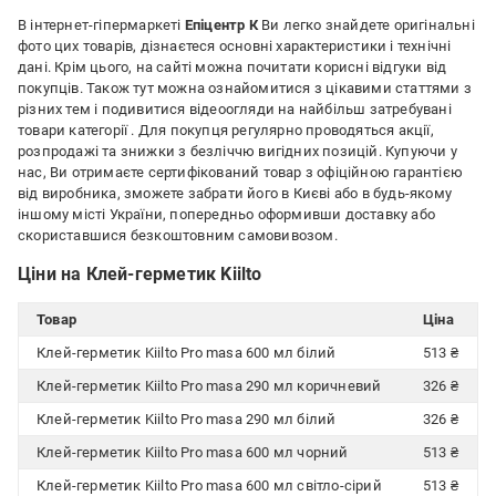
В інтернет-гіпермаркеті
Епіцентр К
Ви легко знайдете оригінальні
фото цих товарів, дізнаєтеся основні характеристики і технічні
дані. Крім цього, на сайті можна почитати корисні відгуки від
покупців. Також тут можна ознайомитися з цікавими статтями з
різних тем і подивитися відеоогляди на найбільш затребувані
товари категорії
. Для покупця регулярно проводяться акції,
розпродажі та знижки з безліччю вигідних позицій. Купуючи у
нас, Ви отримаєте сертифікований товар з офіційною гарантією
від виробника, зможете забрати його в Києві або в будь-якому
іншому місті України, попередньо оформивши доставку або
скориставшися безкоштовним самовивозом.
Ціни на Клей-герметик Kiilto
Товар
Ціна
Клей-герметик Kiilto Pro masa 600 мл білий
513 ₴
Клей-герметик Kiilto Pro masa 290 мл коричневий
326 ₴
Клей-герметик Kiilto Pro masa 290 мл білий
326 ₴
Клей-герметик Kiilto Pro masa 600 мл чорний
513 ₴
Клей-герметик Kiilto Pro masa 600 мл світло-сірий
513 ₴