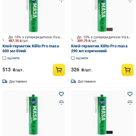
До -10% з суперкредиткою Visa Вигода
До -10% з суперкредиткою Visa Вигода
487.35
₴/шт.
309.70
₴/шт.
Клей-герметик Kiilto Pro masa
Клей-герметик Kiilto Pro masa
600 мл білий
290 мл коричневий
оцінити
оцінити
513
326
₴/шт.
₴/шт.
Доставимо
Доставимо