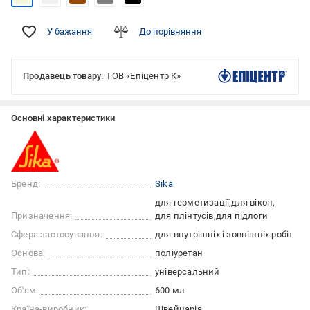
У бажання
До порівняння
Продавець товару:
ТОВ «Епіцентр К»
Основні характеристики
Бренд:
Sika
для герметизації
для вікон
Призначення:
для плінтусів
для підлоги
Сфера застосування:
для внутрішніх і зовнішніх робіт
Основа:
поліуретан
Тип:
універсальний
Об'єм:
600 мл
Країна-виробник:
Швейцарія