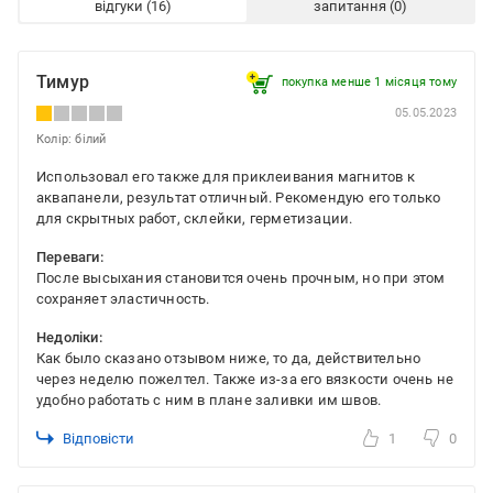
відгуки
запитання
Тимур
покупка менше 1 місяця томy
05.05.2023
Колір: білий
Использовал его также для приклеивания магнитов к
аквапанели, результат отличный. Рекомендую его только
для скрытных работ, склейки, герметизации.
Переваги:
После высыхания становится очень прочным, но при этом
сохраняет эластичность.
Недоліки:
Как было сказано отзывом ниже, то да, действительно
через неделю пожелтел. Также из-за его вязкости очень не
удобно работать с ним в плане заливки им швов.
Відповісти
1
0