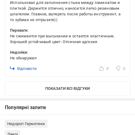
Использовал для заполнения стыка между ламинатом и
плиткой. Держится отлично, наносится легко резиновым
шпателем. Главное, вытереть после работы инструмент, а
то зубами не отгрызете))
Переваги:
Не сжимается при высыхании и остается эластичным.
Хороший устойчивый цвет. Отличная адгезия.
Недоліки:
Не обнаружил
Відповісти
0
0
ПОКАЗАТИ ВСІ ВІДГУКИ
Популярні запити
Недорогі Герметики
Двері