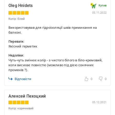
Oleg Hnidets
Купив
05.11.2022
Колір: білий
Використовував для гідроізоляції швів примикання на
балконі.
Переваги:
Якісний герметик
Недоліки:
Чуть-чуть змінює колір - з чистого білого в біло-кремовий,
коли висихає повністю (можливо під дією сонячних
променів ?).
Відповісти
0
0
Алексей Пехоцкий
05.12.2021
Колір: коричневий