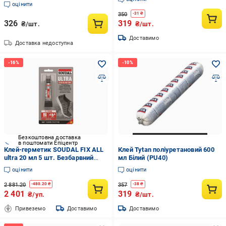
оцінити
350
-
31
₴
326
319
₴/шт.
₴/шт.
Доставимо
Доставка недоступна
Безкоштовна доставка
в поштомати Епіцентр
Клей-герметик SOUDAL FIX ALL
Клей Tytan поліуретановий 600
ultra 20 мл 5 шт. Безбарвний
мл Білий (PU40)
(000020000000079100)
оцінити
оцінити
2 881.20
357
-
480.20
₴
-
38
₴
2 401
319
₴/уп.
₴/шт.
Привеземо
Доставимо
Доставимо