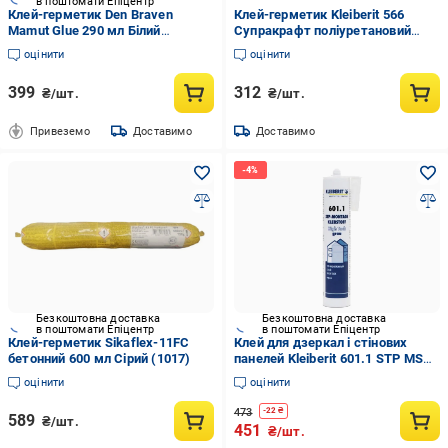
в поштомати Епіцентр
Клей-герметик Den Braven
Клей-герметик Kleiberit 566
Mamut Glue 290 мл Білий
Супракрафт поліуретановий
(EUA117944)
Чорний (2492472548)
оцінити
оцінити
399
312
₴/шт.
₴/шт.
Привеземо
Доставимо
Доставимо
Безкоштовна доставка
Безкоштовна доставка
в поштомати Епіцентр
в поштомати Епіцентр
Клей-герметик Sikaflex-11FC
Клей для дзеркал і стінових
бетонний 600 мл Сірий (1017)
панелей Kleiberit 601.1 STP MS
швидкий і високоміцний 280 мл
оцінити
оцінити
448 г Сірий
473
-
22
₴
589
₴/шт.
451
₴/шт.