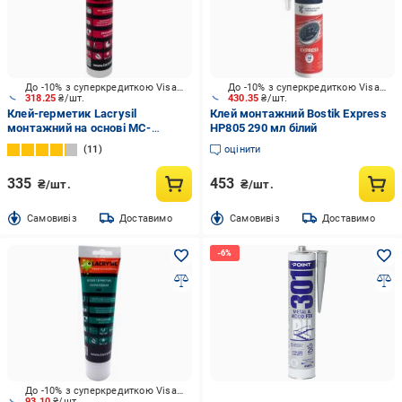
До -10% з суперкредиткою Visa Вигода
До -10% з суперкредиткою Visa Вигода
318.25
₴/шт.
430.35
₴/шт.
Клей-герметик Lacrysil
Клей монтажний Bostik Ехpress
монтажний на основі МС-
HP805 290 мл білий
полімерів 280 г прозорий
11
оцінити
335
453
₴/шт.
₴/шт.
Cамовивіз
Доставимо
Cамовивіз
Доставимо
До -10% з суперкредиткою Visa Вигода
93.10
₴/шт.