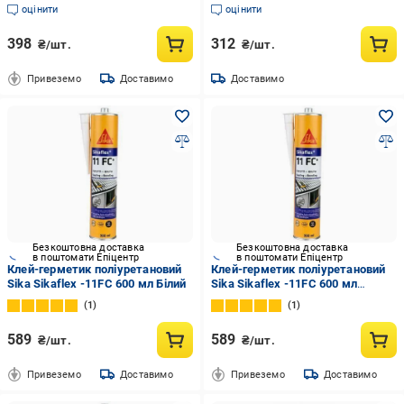
Білий (2492367393)
оцінити
оцінити
398
312
₴/шт.
₴/шт.
Привеземо
Доставимо
Доставимо
Безкоштовна доставка
Безкоштовна доставка
в поштомати Епіцентр
в поштомати Епіцентр
Клей-герметик поліуретановий
Клей-герметик поліуретановий
Sika Sikaflex -11FC 600 мл Білий
Sika Sikaflex -11FC 600 мл
Бежевий
1
1
589
589
₴/шт.
₴/шт.
Привеземо
Доставимо
Привеземо
Доставимо