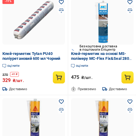
Безкоштовна доставка
в поштомати Епіцентр
Клей-герметик Tytan PU40
Клей-герметик на основі MS-
поліуретановий 600 мл Чорний
полімеру MC-Flex Fix&Seal 280
мл
оцінити
оцінити
370
-
41
₴
475
₴/шт.
329
₴/шт.
Доставимо
Привеземо
Доставимо