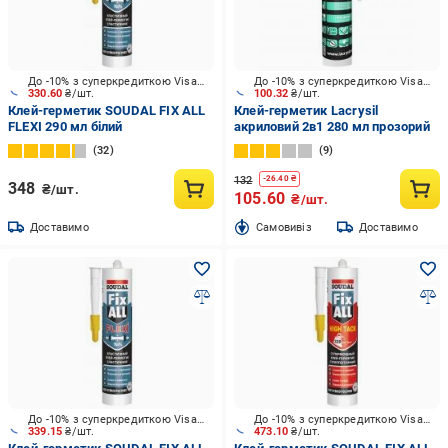
До -10% з суперкредиткою Visa Вигода
До -10% з суперкредиткою Visa Вигода
330.60
₴/шт.
100.32
₴/шт.
Клей-герметик SOUDAL FIX ALL
Клей-герметик Lacrysil
FLEXI 290 мл білий
акриловий 2в1 280 мл прозорий
32
9
132
-
26.40
₴
348
₴/шт.
105.60
₴/шт.
Доставимо
Cамовивіз
Доставимо
До -10% з суперкредиткою Visa Вигода
До -10% з суперкредиткою Visa Вигода
339.15
₴/шт.
473.10
₴/шт.