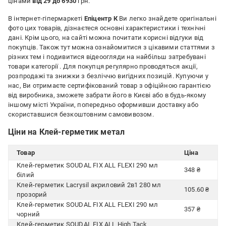
цінами
від 29 до 6930
грн.
В інтернет-гіпермаркеті
Епіцентр К
Ви легко знайдете оригінальні
фото цих товарів, дізнаєтеся основні характеристики і технічні
дані. Крім цього, на сайті можна почитати корисні відгуки від
покупців. Також тут можна ознайомитися з цікавими статтями з
різних тем і подивитися відеоогляди на найбільш затребувані
товари категорії
. Для покупця регулярно проводяться акції,
розпродажі та знижки з безліччю вигідних позицій. Купуючи у
нас, Ви отримаєте сертифікований товар з офіційною гарантією
від виробника, зможете забрати його в Києві або в будь-якому
іншому місті України, попередньо оформивши доставку або
скориставшися безкоштовним самовивозом.
Ціни на Клей-герметик метал
Товар
Ціна
Клей-герметик SOUDAL FIX ALL FLEXI 290 мл
348 ₴
білий
Клей-герметик Lacrysil акриловий 2в1 280 мл
105.60 ₴
прозорий
Клей-герметик SOUDAL FIX ALL FLEXI 290 мл
357 ₴
чорний
Клей-герметик SOUDAL FIX ALL High Tack