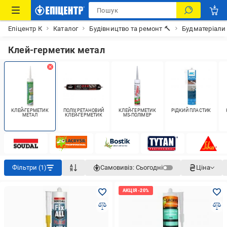
Епіцентр К
Каталог
Будівництво та ремонт 🔨
Будматеріали
Клей-герметик метал
КЛЕЙ-ГЕРМЕТИК
ПОЛІУРЕТАНОВИЙ
КЛЕЙ-ГЕРМЕТИК
РІДКИЙ ПЛАСТИК
МЕТАЛ
КЛЕЙ-ГЕРМЕТИК
MS-ПОЛІМЕР
Фільтри (1)
Самовивіз:
Сьогодні
Ціна