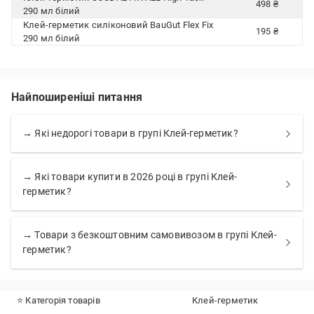
498 ₴
290 мл білий
Клей-герметик силіконовий BauGut Flex Fix
195 ₴
290 мл білий
Найпоширеніші питання
→ Які недорогі товари в групі Клей-герметик?
→ Які товари купити в 2026 році в групі Клей-
герметик?
→ Товари з безкоштовним самовивозом в групі Клей-
герметик?
⭐ Категорія товарів
Клей-герметик