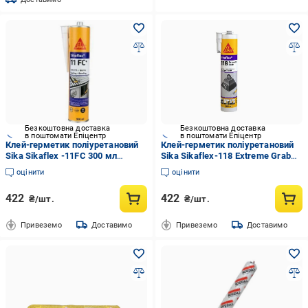
Безкоштовна доставка
Безкоштовна доставка
в поштомати Епіцентр
в поштомати Епіцентр
Клей-герметик поліуретановий
Клей-герметик поліуретановий
Sika Sikaflex -11FC 300 мл
Sika Sikaflex-118 Extreme Grab
Чорний
290 мл
оцінити
оцінити
422
422
₴/шт.
₴/шт.
Привеземо
Доставимо
Привеземо
Доставимо