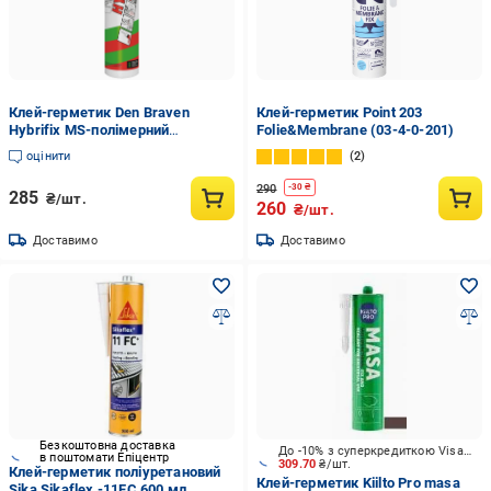
Клей-герметик Den Braven
Клей-герметик Point 203
Hybrifix MS-полімерний
Folie&Membrane (03-4-0-201)
еластичний 290 мл Білий
оцінити
2
(30618600)
290
-
30
₴
285
₴/шт.
260
₴/шт.
Доставимо
Доставимо
Безкоштовна доставка
До -10% з суперкредиткою Visa Вигода
в поштомати Епіцентр
309.70
₴/шт.
Клей-герметик поліуретановий
Клей-герметик Kiilto Pro masa
Sika Sikaflex -11FC 600 мл