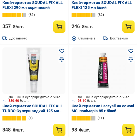
Клей-герметик SOUDAL FIX ALL
Клей-герметик SOUDAL FIX ALL
FLEXI 290 мл коричневий
FLEXI 125 мл білий
32
32
357
246
₴/шт.
₴/шт.
Доставимо
Cамовивіз
Доставимо
До -10% з суперкредиткою Visa Вигода
До -10% з суперкредиткою Visa Вигода
330.60
₴/шт.
93.10
₴/шт.
Клей-герметик SOUDAL FIX ALL
Клей-герметик Lacrysil на основі
TURBO Супершвидкий 125 мл
МС-полімерів 85 г білий
білий
1
11
348
98
₴/шт.
₴/шт.