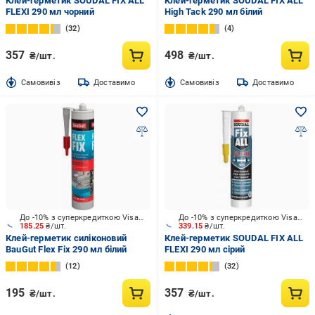
Клей-герметик SOUDAL FIX ALL
Клей-герметик SOUDAL FIX ALL
FLEXI 290 мл чорний
High Tack 290 мл білий
32
4
357
498
₴/шт.
₴/шт.
Cамовивіз
Доставимо
Cамовивіз
Доставимо
До -10% з суперкредиткою Visa Вигода
До -10% з суперкредиткою Visa Вигода
185.25
₴/шт.
339.15
₴/шт.
Клей-герметик силіконовий
Клей-герметик SOUDAL FIX ALL
BauGut Flex Fix 290 мл білий
FLEXI 290 мл сірий
12
32
195
357
₴/шт.
₴/шт.