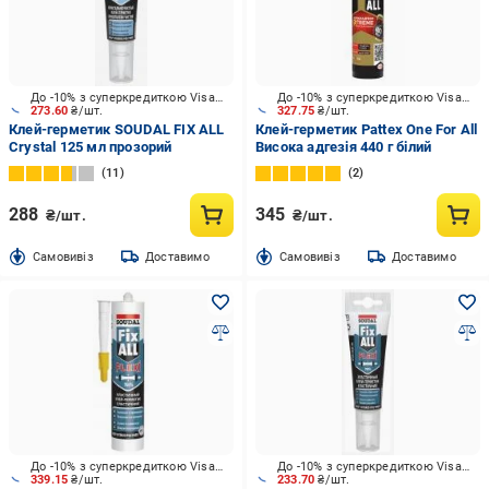
До -10% з суперкредиткою Visa Вигода
До -10% з суперкредиткою Visa Вигода
273.60
₴/шт.
327.75
₴/шт.
Клей-герметик SOUDAL FIX ALL
Клей-герметик Pattex One For All
Crystal 125 мл прозорий
Висока адгезія 440 г білий
11
2
288
345
₴/шт.
₴/шт.
Cамовивіз
Доставимо
Cамовивіз
Доставимо
До -10% з суперкредиткою Visa Вигода
До -10% з суперкредиткою Visa Вигода
339.15
₴/шт.
233.70
₴/шт.