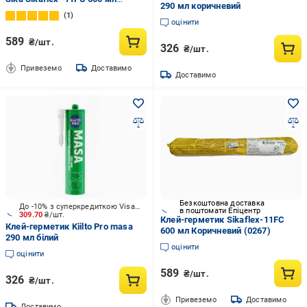
290 мл коричневий
Коричневий
1
оцінити
589
₴/шт.
326
₴/шт.
Привеземо
Доставимо
Доставимо
Безкоштовна доставка
До -10% з суперкредиткою Visa Вигода
в поштомати Епіцентр
309.70
₴/шт.
Клей-герметик Sikaflex-11FC
Клей-герметик Kiilto Pro masa
600 мл Коричневий (0267)
290 мл білий
оцінити
оцінити
589
₴/шт.
326
₴/шт.
Привеземо
Доставимо
Доставимо