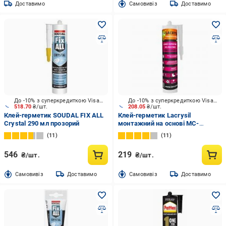
Доставимо
Cамовивіз
Доставимо
До -10% з суперкредиткою Visa Вигода
До -10% з суперкредиткою Visa Вигода
518.70
₴/шт.
208.05
₴/шт.
Клей-герметик SOUDAL FIX ALL
Клей-герметик Lacrysil
Crystal 290 мл прозорий
монтажний на основі МС-
полімерів 400 г білий
11
11
546
219
₴/шт.
₴/шт.
Cамовивіз
Доставимо
Cамовивіз
Доставимо