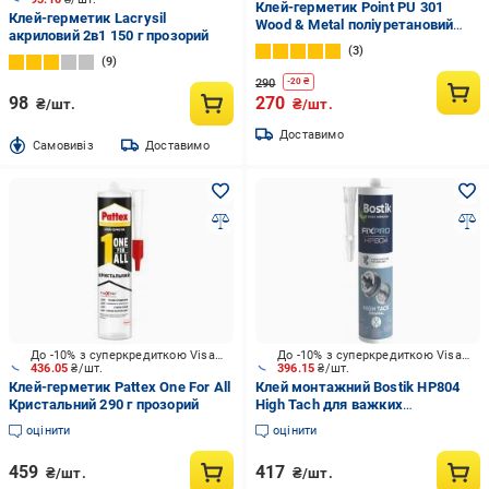
Клей-герметик Point PU 301
Клей-герметик Lacrysil
Wood & Metal поліуретановий
акриловий 2в1 150 г прозорий
300 мл Сірий (03-4-0-301)
3
9
290
-
20
₴
98
270
₴/шт.
₴/шт.
Доставимо
Cамовивіз
Доставимо
До -10% з суперкредиткою Visa Вигода
До -10% з суперкредиткою Visa Вигода
436.05
₴/шт.
396.15
₴/шт.
Клей-герметик Pattex One For All
Клей монтажний Bostik HP804
Кристальний 290 г прозорий
High Tach для важких
конструкцій 290 мл білий
оцінити
оцінити
459
417
₴/шт.
₴/шт.