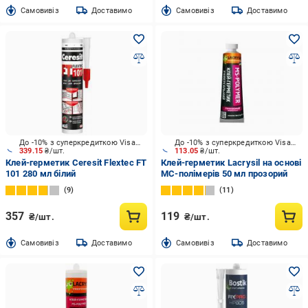
Cамовивіз
Доставимо
Cамовивіз
Доставимо
До -10% з суперкредиткою Visa Вигода
До -10% з суперкредиткою Visa Вигода
339.15
₴/шт.
113.05
₴/шт.
Клей-герметик Ceresit Flextec FT
Клей-герметик Lacrysil на основі
101 280 мл білий
МС-полімерів 50 мл прозорий
9
11
357
119
₴/шт.
₴/шт.
Cамовивіз
Доставимо
Cамовивіз
Доставимо