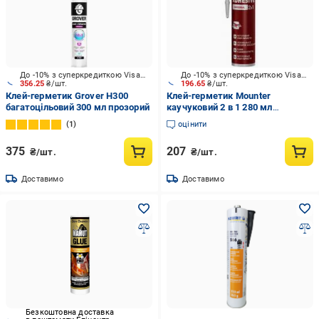
До -10% з суперкредиткою Visa Вигода
До -10% з суперкредиткою Visa Вигода
356.25
₴/шт.
196.65
₴/шт.
Клей-герметик Grover H300
Клей-герметик Mounter
багатоцільовий 300 мл прозорий
каучуковий 2 в 1 280 мл
прозорий
1
оцінити
375
207
₴/шт.
₴/шт.
Доставимо
Доставимо
Безкоштовна доставка