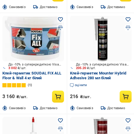
Cамовивіз
Доставимо
Cамовивіз
Доставимо
До -10% з суперкредиткою Visa Вигода
До -10% з суперкредиткою Visa Вигода
3 002
₴/шт.
205.20
₴/шт.
Клей-герметик SOUDAL FIX ALL
Клей-герметик Mounter Hybrid
Floor & Wall 4 кг білий
Adhesive 280 мл білий
1
оцінити
3 160
216
₴/шт.
₴/шт.
Cамовивіз
Доставимо
Cамовивіз
Доставимо