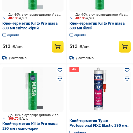
До -10% з суперкредиткою Visa Вигода
До -10% з суперкредиткою Visa Вигода
487.35
₴/шт.
487.35
₴/шт.
Клей-герметик Kiilto Pro masa
Клей-герметик Kiilto Pro masa
600 мл світло-сірий
600 мл білий
оцінити
оцінити
513
513
₴/шт.
₴/шт.
Доставимо
Доставимо
До -10% з суперкредиткою Visa Вигода
309.70
₴/шт.
Клей-герметик Tytan
Клей-герметик Kiilto Pro masa
Professional FIX2 Elastic 290 мл
290 мл темно-сірий
Білий
оцінити