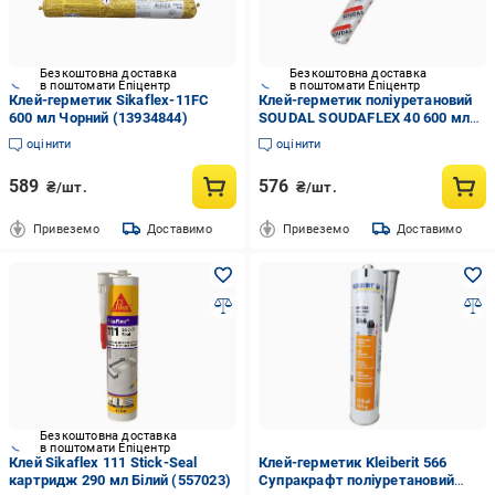
Безкоштовна доставка
Безкоштовна доставка
в поштомати Епіцентр
в поштомати Епіцентр
Клей-герметик Sikaflex-11FC
Клей-герметик поліуретановий
600 мл Чорний (13934844)
SOUDAL SOUDAFLEX 40 600 мл
Білий (1823404597/К0269)
оцінити
оцінити
589
576
₴/шт.
₴/шт.
Привеземо
Доставимо
Привеземо
Доставимо
Безкоштовна доставка
в поштомати Епіцентр
Клей Sikaflex 111 Stick-Seal
Клей-герметик Kleiberit 566
картридж 290 мл Білий (557023)
Супракрафт поліуретановий