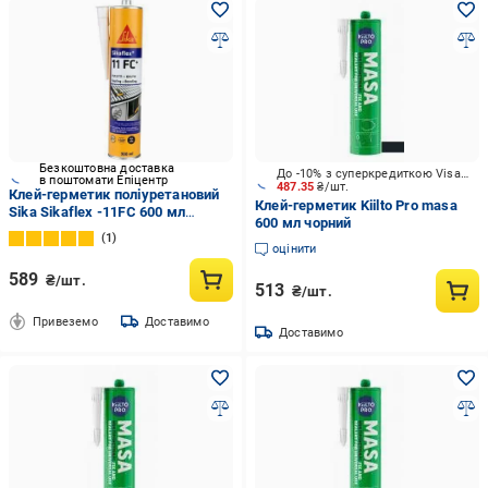
Безкоштовна доставка
До -10% з суперкредиткою Visa Вигода
в поштомати Епіцентр
487.35
₴/шт.
Клей-герметик поліуретановий
Клей-герметик Kiilto Pro masa
Sika Sikaflex -11FC 600 мл
600 мл чорний
Чорний
1
оцінити
589
₴/шт.
513
₴/шт.
Привеземо
Доставимо
Доставимо