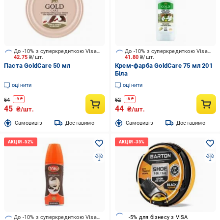
До -10% з суперкредиткою Visa Вигода
До -10% з суперкредиткою Visa Вигода
42.75
₴/шт.
41.80
₴/шт.
Паста GoldCare 50 мл
Крем-фарба GoldCare 75 мл 201
Біла
оцінити
оцінити
54
52
-
9
₴
-
8
₴
45
44
₴/шт.
₴/шт.
Cамовивіз
Доставимо
Cамовивіз
Доставимо
До -10% з суперкредиткою Visa Вигода
-5% для бізнесу з VISA