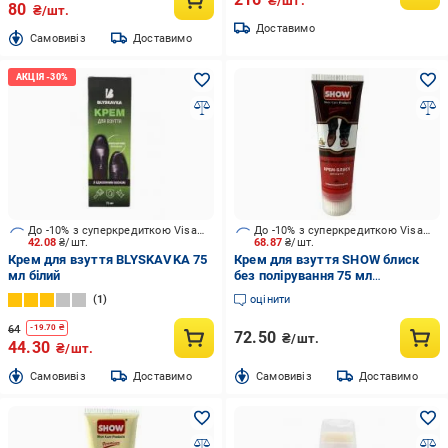
₴/шт.
80
₴/шт.
Доставимо
Cамовивіз
Доставимо
До -10% з суперкредиткою Visa Вигода
До -10% з суперкредиткою Visa Вигода
42.08
₴/шт.
68.87
₴/шт.
Крем для взуття BLYSKAVKA 75
Крем для взуття SHOW блиск
мл білий
без полірування 75 мл
коричневий
1
оцінити
64
-
19.70
₴
72.50
₴/шт.
44.30
₴/шт.
Cамовивіз
Доставимо
Cамовивіз
Доставимо