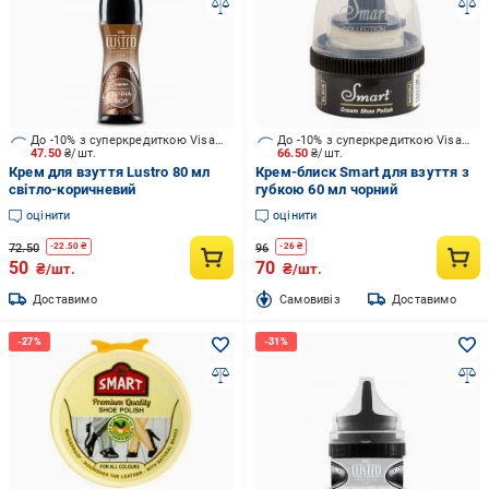
До -10% з суперкредиткою Visa Вигода
До -10% з суперкредиткою Visa Вигода
47.50
₴/шт.
66.50
₴/шт.
Крем для взуття Lustro 80 мл
Крем-блиск Smart для взуття з
світло-коричневий
губкою 60 мл чорний
оцінити
оцінити
72.50
96
-
22.50
₴
-
26
₴
50
70
₴/шт.
₴/шт.
Доставимо
Cамовивіз
Доставимо