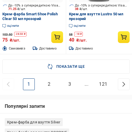
До -10% з суперкредиткою Visa Вигода
До -10% з суперкредиткою Visa Вигода
71.25
₴/шт.
38
₴/шт.
Крем-фарба Smart Shoe Polish
Крем для взуття Lustro 50 мл
Clear 50 мл прозорий
прозорий
оцінити
оцінити
103.50
58
-
28.50
₴
-
18
₴
75
40
₴/шт.
₴/шт.
Cамовивіз
Доставимо
Доставимо
ПОКАЗАТИ ЩЕ
1
2
3
...
121
Популярні запити
Крем-фарба для взуття Silver