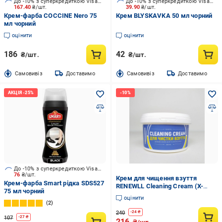
До -10% з суперкредиткою Visa Вигода
До -10% з суперкредиткою Visa Вигода
167.40
₴/шт.
39.90
₴/шт.
Крем-фарба COCCINE Nero 75
Крем BLYSKAVKA 50 мл чорний
мл чорний
оцінити
оцінити
186
42
₴/шт.
₴/шт.
Cамовивіз
Доставимо
Cамовивіз
Доставимо
До -10% з суперкредиткою Visa Вигода
76
₴/шт.
Крем для чищення взуття
Крем-фарба Smart рідка SDS527
RENEWLL Cleaning Cream (X-
75 мл чорний
1933)
оцінити
2
240
-
24
₴
107
-
27
₴
216