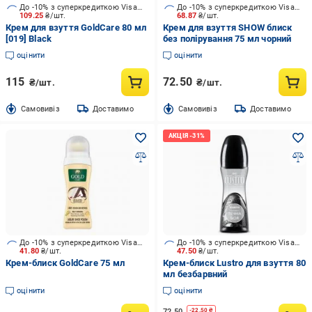
До -10% з суперкредиткою Visa Вигода
До -10% з суперкредиткою Visa Вигода
109.25
₴/шт.
68.87
₴/шт.
Крем для взуття GoldCare 80 мл
Крем для взуття SHOW блиск
[019] Black
без полірування 75 мл чорний
оцінити
оцінити
115
72.50
₴/шт.
₴/шт.
Cамовивіз
Доставимо
Cамовивіз
Доставимо
До -10% з суперкредиткою Visa Вигода
До -10% з суперкредиткою Visa Вигода
41.80
₴/шт.
47.50
₴/шт.
Крем-блиск GoldCare 75 мл
Крем-блиск Lustro для взуття 80
мл безбарвний
оцінити
оцінити
72.50
-
22.50
₴