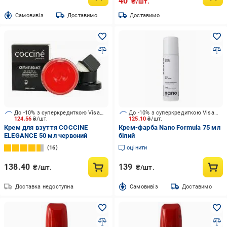
40
₴/шт.
Cамовивіз
Доставимо
Доставимо
До -10% з суперкредиткою Visa Вигода
До -10% з суперкредиткою Visa Вигода
124.56
₴/шт.
125.10
₴/шт.
Крем для взуття COCCINE
Крем-фарба Nano Formula 75 мл
ELEGANCE 50 мл червоний
білий
16
оцінити
138.40
139
₴/шт.
₴/шт.
Доставка недоступна
Cамовивіз
Доставимо