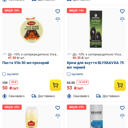
До -10% з суперкредиткою Visa Вигода
До -10% з суперкредиткою Visa Вигода
47.50
₴/шт.
50.35
₴/шт.
Паста Vilo 50 мл прозорий
Крем для взуття BLYSKAVKA 75
мл чорний
оцінити
оцінити
100
63.50
-
50
₴
-
10.50
₴
50
53
₴/шт.
₴/шт.
Cамовивіз
Доставимо
Cамовивіз
Доставимо