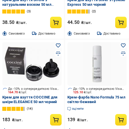
натуральним воском 50 мл
Express 50 мл чорний
коричневий
3
2
38.50
44.50
₴/шт.
₴/шт.
Cамовивіз
Доставимо
Cамовивіз
Доставимо
До -10% з суперкредиткою Visa Вигода
До -10% з суперкредиткою Visa Вигода
164.70
₴/шт.
125.10
₴/шт.
Крем для взуття COCCINE для
Крем-фарба Nano Formula 75 мл
шкіри ELEGANCE 50 мл чорний
світло-бежевий
14
оцінити
183
139
₴/шт.
₴/шт.