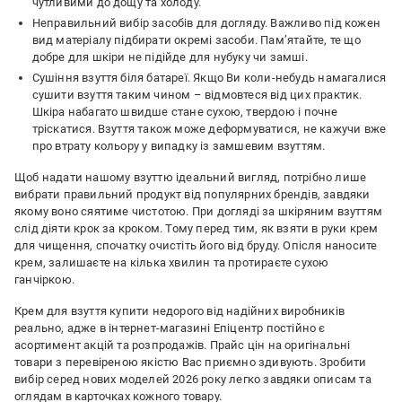
чутливими до дощу та холоду.
Неправильний вибір засобів для догляду. Важливо під кожен
вид матеріалу підбирати окремі засоби. Пам’ятайте, те що
добре для шкіри не підійде для нубуку чи замші.
Сушіння взуття біля батареї. Якщо Ви коли-небудь намагалися
сушити взуття таким чином – відмовтеся від цих практик.
Шкіра набагато швидше стане сухою, твердою і почне
тріскатися. Взуття також може деформуватися, не кажучи вже
про втрату кольору у випадку із замшевим взуттям.
Щоб надати нашому взуттю ідеальний вигляд, потрібно лише
вибрати правильний продукт від популярних брендів, завдяки
якому воно сяятиме чистотою. При догляді за шкіряним взуттям
слід діяти крок за кроком. Тому перед тим, як взяти в руки крем
для чищення, спочатку очистіть його від бруду. Опісля наносите
крем, залишаєте на кілька хвилин та протираєте сухою
ганчіркою.
Крем для взуття купити недорого від надійних виробників
реально, адже в інтернет-магазині Епіцентр постійно є
асортимент акцій та розпродажів. Прайс цін на оригінальні
товари з перевіреною якістю Вас приємно здивують. Зробити
вибір серед нових моделей 2026 року легко завдяки описам та
оглядам в карточках кожного товару.