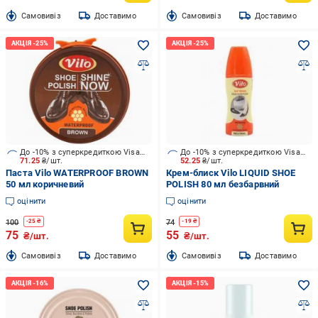
Cамовивіз
Доставимо
Cамовивіз
Доставимо
До -10% з суперкредиткою Visa Вигода
До -10% з суперкредиткою Visa Вигода
71.25
₴/шт.
52.25
₴/шт.
Паста Vilo WATERPROOF BROWN
Крем-блиск Vilo LIQUID SHOE
50 мл коричневий
POLISH 80 мл безбарвний
оцінити
оцінити
100
74
-
25
₴
-
19
₴
75
55
₴/шт.
₴/шт.
Cамовивіз
Доставимо
Cамовивіз
Доставимо