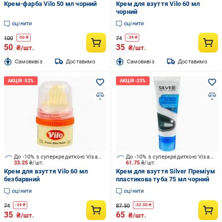
Крем-фарба Vilo 50 мл чорний
Крем для взуття Vilo 60 мл
чорний
оцінити
оцінити
100
74
-
50
₴
-
39
₴
50
35
₴/шт.
₴/шт.
Cамовивіз
Доставимо
Cамовивіз
Доставимо
До -10% з суперкредиткою Visa Вигода
До -10% з суперкредиткою Visa Вигода
33.25
₴/шт.
61.75
₴/шт.
Крем для взуття Vilo 60 мл
Крем для взуття Silver Преміум
безбарвний
пластикова туба 75 мл чорний
оцінити
оцінити
74
87.50
-
39
₴
-
22.50
₴
35
65
₴/шт.
₴/шт.