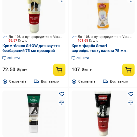
До -10% з суперкредиткою Visa Вигода
До -10% з суперкредиткою Visa Вигода
68.87
₴/шт.
101.65
₴/шт.
Крем-блиск SHOW для взуття
Крем-фарба Smart
безбарвний 75 мл прозорий
водовідштовхувальна 75 мл
білий
оцінити
оцінити
72.50
107
₴/шт.
₴/шт.
Cамовивіз
Доставимо
Cамовивіз
Доставимо