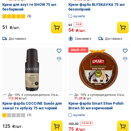
Крем для взуття SHOW 75 мл
Крем-фарба BLYSKAVKA 75 мл
безбарвний
безколірний
5
оцінити
64
-
10
₴
51
₴/шт.
54
₴/шт.
Доставимо
Cамовивіз
Доставимо
До -10% з суперкредиткою Visa Вигода
До -10% з суперкредиткою Visa Вигода
112.50
₴/шт.
71.25
₴/шт.
Крем-фарба COCCINE Suede для
Крем-фарба Smart Shoe Polish
замші та нубуку 75 мл чорний
Brown 50 мл коричневий
1
оцінити
103.50
-
28.50
₴
125
₴/шт.
75
₴/шт.