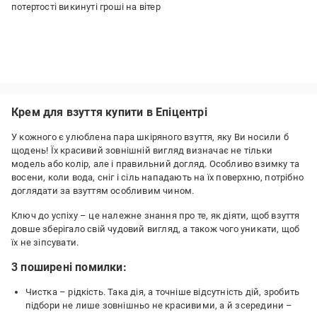
потертості викинуті гроші на вітер
Крем для взуття купити в Епіцентрі
У кожного є улюблена пара шкіряного взуття, яку Ви носили б
щодень! Їх красивий зовнішній вигляд визначає не тільки
модель або колір, але і правильний догляд. Особливо взимку та
восени, коли вода, сніг і сіль нападають на їх поверхню, потрібно
доглядати за взуттям особливим чином.
Ключ до успіху – це належне знання про те, як діяти, щоб взуття
довше зберігало свій чудовий вигляд, а також чого уникати, щоб
їх не зіпсувати.
3 поширені помилки:
Чистка – рідкість. Така дія, а точніше відсутність дій, зробить
підбори не лише зовнішньо не красивими, а й зсередини –