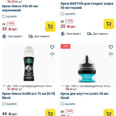
33.25
₴/шт.
Крем BARTON для гладкої шкіри
Крем-блиск Vilo 80 мл
50 мл чорний
коричневий
оцінити
оцінити
39
-
14
₴
74
-
39
₴
25
₴/шт.
35
₴/шт.
Cамовивіз
Доставимо
Cамовивіз
Доставимо
До -10% з суперкредиткою Visa Вигода
До -10% з суперкредиткою Visa Вигода
41.80
₴/шт.
38
₴/шт.
Крем-блиск GoldCare 75 мл [019]
Крем для взуття Lustro 50 мл
Black
білий
оцінити
оцінити
58
-
18
₴
44
₴/шт.