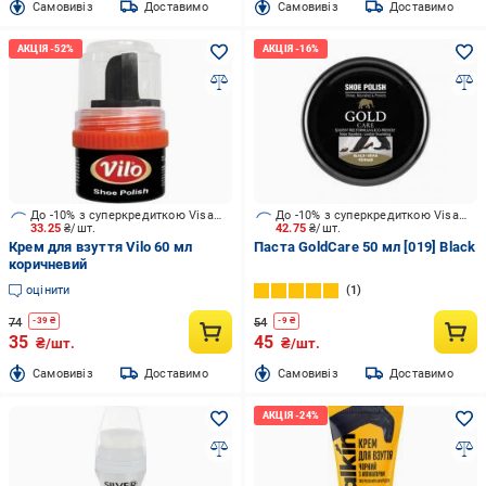
Cамовивіз
Доставимо
Cамовивіз
Доставимо
До -10% з суперкредиткою Visa Вигода
До -10% з суперкредиткою Visa Вигода
33.25
₴/шт.
42.75
₴/шт.
Крем для взуття Vilo 60 мл
Паста GoldCare 50 мл [019] Black
коричневий
оцінити
1
74
54
-
39
₴
-
9
₴
35
45
₴/шт.
₴/шт.
Cамовивіз
Доставимо
Cамовивіз
Доставимо