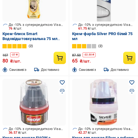
До -10% з суперкредиткою Visa Вигода
До -10% з суперкредиткою Visa Вигода
76
₴/шт.
61.75
₴/шт.
Крем-блиск Smart
Крем-фарба Silver PRO білий 75
Водовідштовхувальна 75 мл
мл
безбарвний
2
2
107
87.50
-
27
₴
-
22.50
₴
80
65
₴/шт.
₴/шт.
Cамовивіз
Доставимо
Cамовивіз
Доставимо
До -10% з суперкредиткою Visa Вигода
До -10% з суперкредиткою Visa Вигода
36.57
₴/шт.
42.27
₴/шт.
Крем для взуття SHOW з
Крем для взуття Silver з губкою