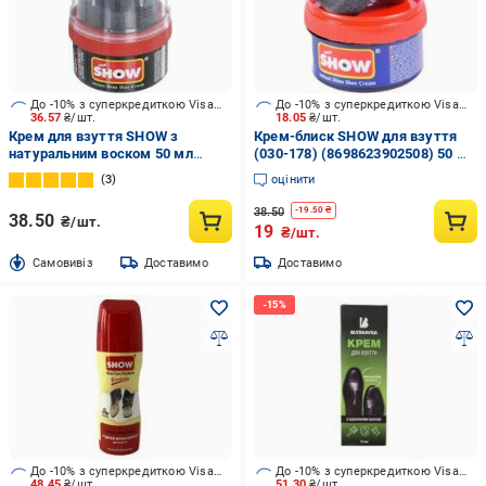
До -10% з суперкредиткою Visa Вигода
До -10% з суперкредиткою Visa Вигода
36.57
₴/шт.
18.05
₴/шт.
Крем для взуття SHOW з
Крем-блиск SHOW для взуття
натуральним воском 50 мл
(030-178) (8698623902508) 50 мл
чорний
темно-синій
3
оцінити
38.50
-
19.50
₴
38.50
₴/шт.
19
₴/шт.
Cамовивіз
Доставимо
Доставимо
До -10% з суперкредиткою Visa Вигода
До -10% з суперкредиткою Visa Вигода
48.45
₴/шт.
51.30
₴/шт.