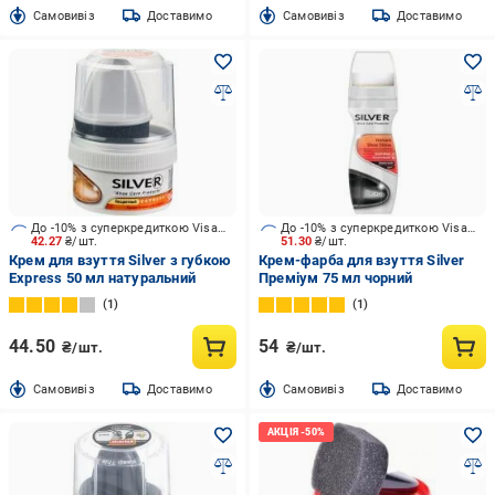
Cамовивіз
Доставимо
Cамовивіз
Доставимо
До -10% з суперкредиткою Visa Вигода
До -10% з суперкредиткою Visa Вигода
42.27
₴/шт.
51.30
₴/шт.
Крем для взуття Silver з губкою
Крем-фарба для взуття Silver
Express 50 мл натуральний
Преміум 75 мл чорний
1
1
44.50
54
₴/шт.
₴/шт.
Cамовивіз
Доставимо
Cамовивіз
Доставимо