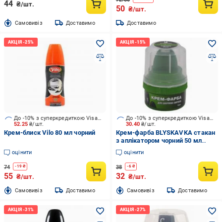
44
₴/шт.
50
₴/шт.
Cамовивіз
Доставимо
Доставимо
До -10% з суперкредиткою Visa Вигода
До -10% з суперкредиткою Visa Вигода
52.25
₴/шт.
30.40
₴/шт.
Крем-блиск Vilo 80 мл чорний
Крем-фарба BLYSKAVKA стакан
з аплікатором чорний 50 мл
чорний
оцінити
оцінити
74
38
-
19
₴
-
6
₴
55
32
₴/шт.
₴/шт.
Cамовивіз
Доставимо
Cамовивіз
Доставимо