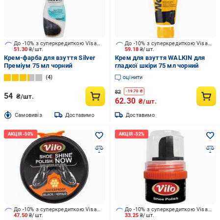
До -10% з суперкредиткою Visa Вигода
До -10% з суперкредиткою Visa Вигода
51.30
₴/шт.
59.18
₴/шт.
Крем-фарба для взуття Silver
Крем для взуття WALKIN для
Преміум 75 мл чорний
гладкої шкіри 75 мл чорний
4
оцінити
82
-
19.70
₴
54
₴/шт.
62.30
₴/шт.
Cамовивіз
Доставимо
Доставимо
До -10% з суперкредиткою Visa Вигода
До -10% з суперкредиткою Visa Вигода
47.50
₴/шт.
33.25
₴/шт.