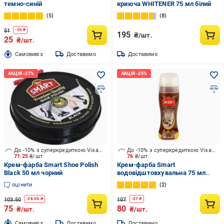
темно-синій
криюча WHITENER 75 мл білий
5
8
51
-
26
₴
195
₴/шт.
25
₴/шт.
Cамовивіз
Доставимо
Доставимо
До -10% з суперкредиткою Visa Вигода
До -10% з суперкредиткою Visa Вигода
71.25
₴/шт.
76
₴/шт.
Крем-фарба Smart Shoe Polish
Крем-фарба Smart
Black 50 мл чорний
водовідштовхувальна 75 мл
коричневий
оцінити
2
103.50
107
-
28.50
₴
-
27
₴
75
80
₴/шт.
₴/шт.
Cамовивіз
Доставимо
Доставимо