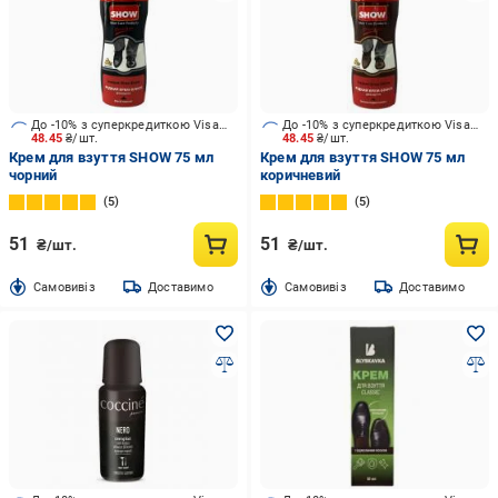
До -10% з суперкредиткою Visa Вигода
До -10% з суперкредиткою Visa Вигода
48.45
₴/шт.
48.45
₴/шт.
Крем для взуття SHOW 75 мл
Крем для взуття SHOW 75 мл
чорний
коричневий
5
5
51
51
₴/шт.
₴/шт.
Cамовивіз
Доставимо
Cамовивіз
Доставимо