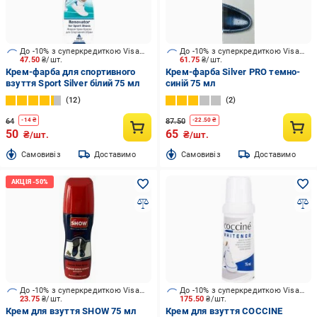
До -10% з суперкредиткою Visa Вигода
До -10% з суперкредиткою Visa Вигода
47.50
₴/шт.
61.75
₴/шт.
Крем-фарба для спортивного
Крем-фарба Silver PRO темно-
взуття Sport Silver білий 75 мл
синій 75 мл
12
2
64
87.50
-
14
₴
-
22.50
₴
50
65
₴/шт.
₴/шт.
Cамовивіз
Доставимо
Cамовивіз
Доставимо
До -10% з суперкредиткою Visa Вигода
До -10% з суперкредиткою Visa Вигода
23.75
₴/шт.
175.50
₴/шт.
Крем для взуття SHOW 75 мл
Крем для взуття COCCINE