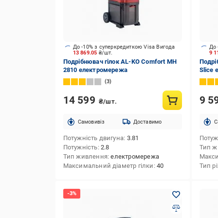
До -10% з суперкредиткою Visa Вигода
До 
13 869.05
₴/шт.
9 1
Подрібнювач гілок AL-KO Comfort MH
Подрі
2810 електромережа
Slice
3
14 599
9 5
₴/шт.
Cамовивіз
Доставимо
C
Потужність двигуна
3.81
Потуж
Потужність
2.8
Тип ж
Тип живлення
електромережа
Макси
Максимальний діаметр гілки
40
Тип р