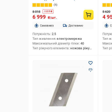
електромережа
1
8 018
5 620
-
1 019
₴
6 999
4 9
₴/шт.
Cамовивіз
Доставимо
C
Потужність
2.5
Потуж
Тип живлення
електромережа
Тип ж
Максимальний діаметр гілки
40
Макси
Тип ріжучого елемента
ножова ріжуча система
Тип р