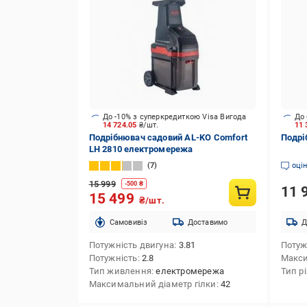
До -10% з суперкредиткою Visa Вигода
До 
14 724.05
₴/шт.
11 
Подрібнювач садовий AL-KO Comfort
Подрі
LH 2810 електромережа
7
оці
15 999
-
500
₴
11 
15 499
₴/шт.
Cамовивіз
Доставимо
Д
Потужність двигуна
3.81
Потуж
Потужність
2.8
Макси
Тип живлення
електромережа
Тип р
Максимальний діаметр гілки
42