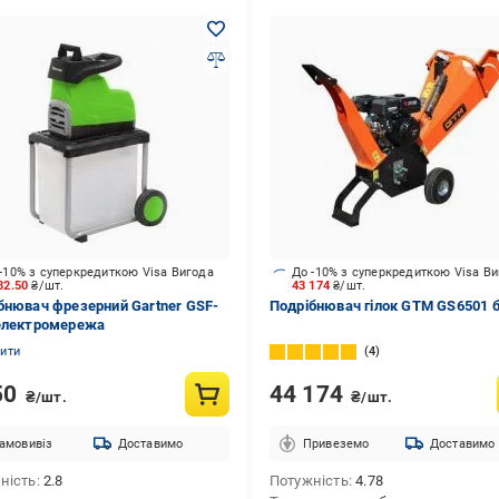
-10% з суперкредиткою Visa Вигода
До -10% з суперкредиткою Visa В
82.50
₴/шт.
43 174
₴/шт.
бнювач фрезерний Gartner GSF-
Подрібнювач гілок GTM GS6501 
електромережа
нити
4
50
44 174
₴/шт.
₴/шт.
амовивіз
Доставимо
Привеземо
Доставимо
ність
2.8
Потужність
4.78