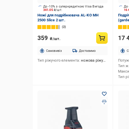
До -10% з суперкредиткою Visa Вигода
До 
341.05
₴/шт.
16 
Ножі для подрібнювача AL-KO MH
Подрі
2500 Slice 2 шт.
(gard
2
359
17 
₴/шт.
Cамовивіз
Доставимо
C
Тип ріжучого елемента
ножова ріжуча система
Потуж
Тип ж
Макси
Тип р