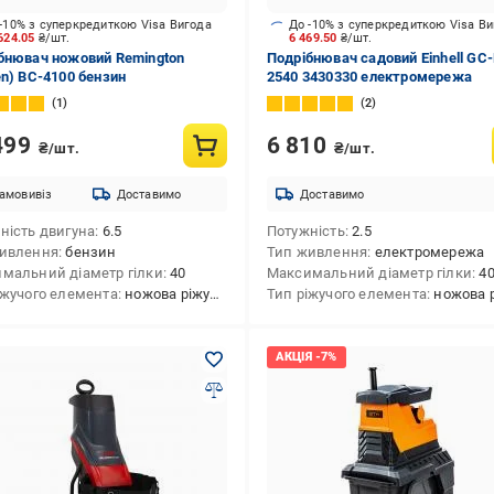
-10% з суперкредиткою Visa Вигода
До -10% з суперкредиткою Visa В
624.05
₴/шт.
6 469.50
₴/шт.
бнювач ножовий Remington
Подрібнювач садовий Einhell GC
en) BC-4100 бензин
2540 3430330 електромережа
1
2
499
6 810
₴/шт.
₴/шт.
амовивіз
Доставимо
Доставимо
ність двигуна
6.5
Потужність
2.5
ивлення
бензин
Тип живлення
електромережа
мальний діаметр гілки
40
Максимальний діаметр гілки
4
іжучого елемента
ножова ріжуча система
Тип ріжучого елемента
ножова ріжуча 