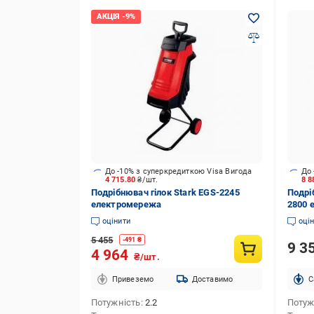
До -10% з суперкредиткою Visa Вигода
До 
4 715.80
₴/шт.
8 8
Подрібнювач гілок Stark EGS-2245
Подрі
електромережа
2800 
оцінити
оці
5 455
-
491
₴
9 3
4 964
₴/шт.
Привеземо
Доставимо
C
Потужність
2.2
Потуж