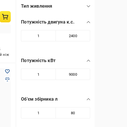
Тип живлення
ВВП трактора
(2)
Потужність двигуна к.с.
акумулятор
(1)
бензин
(54)
електромережа
(92)
5
й ніж
Потужність кВт
Об'єм збірника л