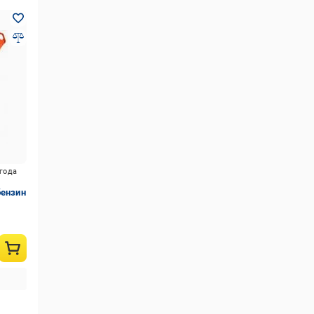
игода
бензин