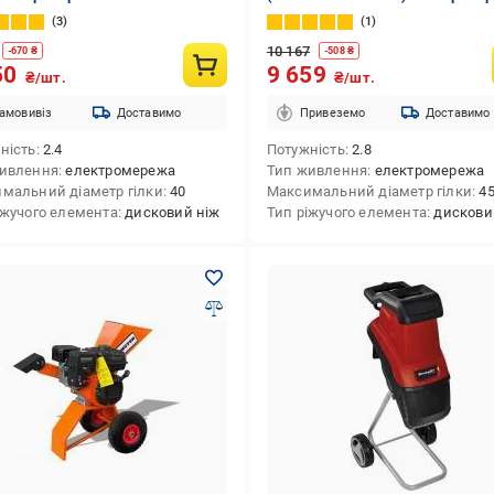
3
1
10 167
-
670
₴
-
508
₴
50
9 659
₴/шт.
₴/шт.
амовивіз
Доставимо
Привеземо
Доставимо
ність
2.4
Потужність
2.8
ивлення
електромережа
Тип живлення
електромережа
мальний діаметр гілки
40
Максимальний діаметр гілки
4
іжучого елемента
дисковий ніж
Тип ріжучого елемента
дискови