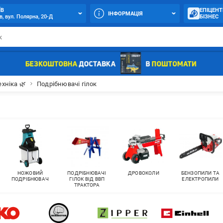
ЇВ
ЕПІЦЕНТ
ІНФОРМАЦІЯ
в, вул. Полярна, 20-Д
БІЗНЕС
ехніка 🌿
Подрібнювачі гілок
НОЖОВИЙ
ПОДРІБНЮВАЧІ
ДРОВОКОЛИ
БЕНЗОПИЛИ ТА
ПОДРІБНЮВАЧ
ГІЛОК ВІД ВВП
ЕЛЕКТРОПИЛИ
ТРАКТОРА