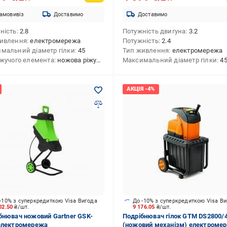
амовивіз
Доставимо
Доставимо
ність
2.8
Потужність двигуна
3.2
ивлення
електромережа
Потужність
2.4
мальний діаметр гілки
45
Тип живлення
електромережа
іжучого елемента
ножова ріжуча система
Максимальний діаметр гілки
4
-10% з суперкредиткою Visa Вигода
До -10% з суперкредиткою Visa В
02.50
₴/шт.
9 176.05
₴/шт.
бнювач ножовий Gartner GSK-
Подрібнювач гілок GTM DS2800/
електромережа
(ножовий механізм) електроме