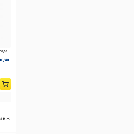
игода
00/40
й ніж