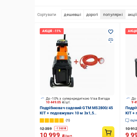
Сортувати
дешевші
дорогі
популярні
акції
До -10% з суперкредиткою Visa Вигода
До 
10 449.05
₴/шт.
9 4
Подрібнювач садовий GTM MS2800/45
Подрі
KIT + подовжувач 10 м 3x1,5
KIT +
електромережа
елек
1
оці
12 359
10 91
-
1 360
₴
10 999
9 9
₴/шт.