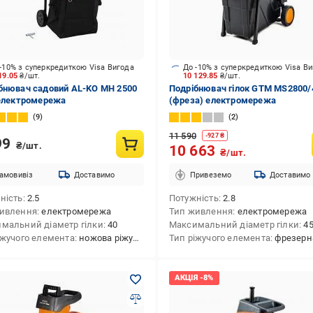
-10% з суперкредиткою Visa Вигода
До -10% з суперкредиткою Visa В
19.05
₴/шт.
10 129.85
₴/шт.
бнювач садовий AL-KO MH 2500
Подрібнювач гілок GTM MS2800/
 електромережа
(фреза) електромережа
9
2
11 590
-
927
₴
99
₴/шт.
10 663
₴/шт.
амовивіз
Доставимо
Привеземо
Доставимо
ність
2.5
Потужність
2.8
ивлення
електромережа
Тип живлення
електромережа
мальний діаметр гілки
40
Максимальний діаметр гілки
4
іжучого елемента
ножова ріжуча система
Тип ріжучого елемента
фрезерна си