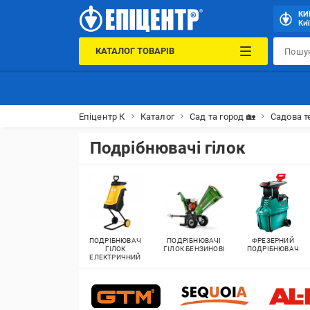
КИ
Киї
КАТАЛОГ ТОВАРІВ
Епіцентр К
Каталог
Сад та город 🏡
Садова т
Подрібнювачі гілок
ПОДРІБНЮВАЧ
ПОДРІБНЮВАЧІ
ФРЕЗЕРНИЙ
ГІЛОК
ГІЛОК БЕНЗИНОВІ
ПОДРІБНЮВАЧ
ЕЛЕКТРИЧНИЙ