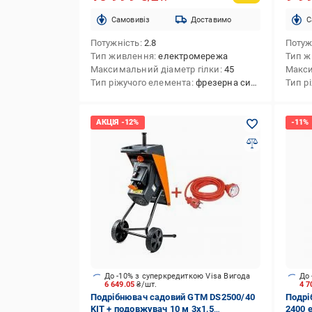
Cамовивіз
Доставимо
C
Потужність
2.8
Потуж
Тип живлення
електромережа
Тип ж
Максимальний діаметр гілки
45
Макси
Тип ріжучого елемента
фрезерна система
Тип р
До -10% з суперкредиткою Visa Вигода
До 
6 649.05
₴/шт.
4 7
Подрібнювач садовий GTM DS2500/40
Подрі
KIT + подовжувач 10 м 3x1,5
2400 