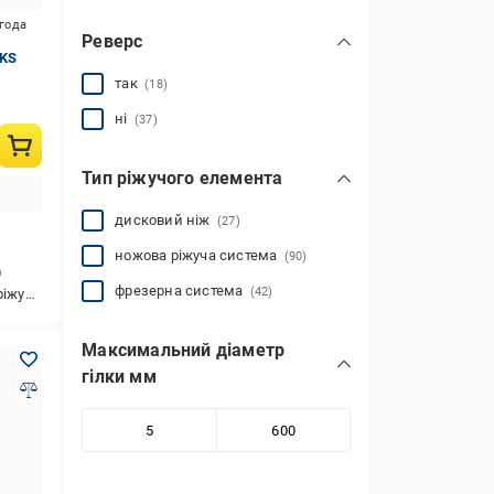
игода
Реверс
-KS
так
(18)
ні
(37)
Тип ріжучого елемента
дисковий ніж
(27)
ножова ріжуча система
(90)
0
фрезерна система
(42)
система
Максимальний діаметр
гілки мм