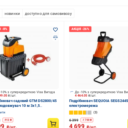
новинки
доступно для самовивозу
-10% з суперкредиткою Visa Вигода
До -10% з суперкредиткою Visa В
99.05
₴/шт.
4 464.05
₴/шт.
бнювач садовий GTM DS2800/45
Подрібнювач SEQUOIA SEGS244
 подовжувач 10 м 3x1,5
електромережа
тромережа
нити
3
2
6 399
-
913
₴
-
1 700
₴
99
4 699
₴/шт.
₴/шт.