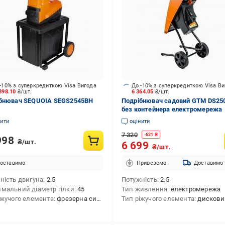
-10% з суперкредиткою Visa Вигода
До -10% з суперкредиткою Visa В
398.10
₴/шт.
6 364.05
₴/шт.
бнювач SEQUOIA SEGS2545BH
Подрібнювач садовий GTM DS25
без контейнера електромережа
нити
оцінити
7 320
-
621
₴
998
₴/шт.
6 699
₴/шт.
оставимо
Привеземо
Доставимо
ність двигуна
2.5
Потужність
2.5
мальний діаметр гілки
45
Тип живлення
електромережа
іжучого елемента
фрезерна система
Тип ріжучого елемента
дискови