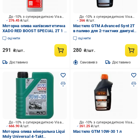
До -10% з суперкредиткою Visa Вигода
До -10% з суперкредиткою Visa Вигода
276.45
₴/шт.
266
₴/шт.
Моторна олива напівсинтетична
Мастило GTM Advanced Synt 2T
XADO RED BOOST SPECIAL 2T 1 л
в паливо для 2-тактних двигунів
(XA 23199)
1 л
оцінити
оцінити
291
280
₴/шт.
₴/шт.
Доставимо
Cамовивіз
Доставимо
До -10% з суперкредиткою Visa Вигода
До -10% з суперкредиткою Visa Вигода
666.90
₴/шт.
261.25
₴/шт.
Моторна олива мінеральна Liqui
Мастило GTM 10W-30 1 л
Moly Universal 4-Takt