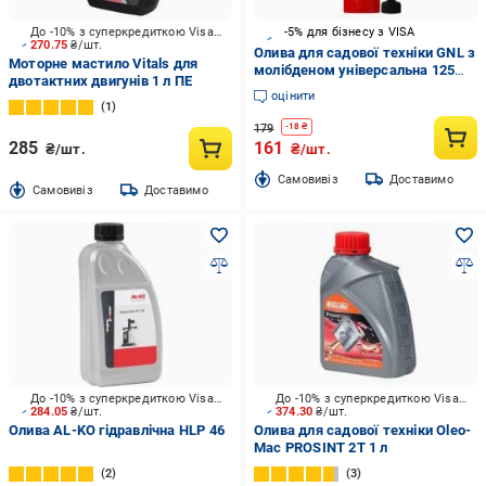
До -10% з суперкредиткою Visa Вигода
-5% для бізнесу з VISA
270.75
₴/шт.
Олива для садової техніки GNL з
Моторне мастило Vitals для
молібденом універсальна 125
двотактних двигунів 1 л ПЕ
мл
оцінити
1
179
-
18
₴
285
161
₴/шт.
₴/шт.
Cамовивіз
Доставимо
Cамовивіз
Доставимо
До -10% з суперкредиткою Visa Вигода
До -10% з суперкредиткою Visa Вигода
284.05
₴/шт.
374.30
₴/шт.
Олива AL-KO гідравлічна HLP 46
Олива для садової техніки Oleo-
Mac PROSINT 2T 1 л
2
3