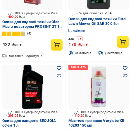
До -10% з суперкредиткою Visa Вигода
-5% для бізнесу з VISA
400.90
₴/шт.
Олива для садової техніки Eurol
Олива для садової техніки Oleo-
Lawn Mower Oil SAE 30 0,6 л
Mac з дозатором PROSINT 2T 1
оцінити
л
4
179
-
9
₴
422
170
₴/шт.
₴/шт.
Cамовивіз
Доставимо
Доставка недоступна
До -10% з суперкредиткою Visa Вигода
До -10% з суперкредиткою Visa Вигода
208.05
₴/шт.
110.20
₴/шт.
Олива для ланцюгів SEQUOIA
Мастило проникне Verylube XB
об'єм 1 л
40203 150 мл