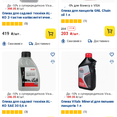
До -10% з суперкредиткою Visa Вигода
-5% для бізнесу з VISA
398.05
₴/шт.
Олива для ланцюгів GNL Chain
Олива для садової техніки AL-
oil 1 л
KO 2-тактне напівсинтетичне
1
112896 1 л
5
214
-
11
₴
419
203
₴/шт.
₴/шт.
Cамовивіз
Доставимо
Cамовивіз
Доставимо
До -10% з суперкредиткою Visa Вигода
До -10% з суперкредиткою Visa Вигода
246.05
₴/шт.
189.05
₴/шт.
Олива для садової техніки AL-
Олива Vitals Mineral для пильних
KO SAE 30 0,6 л
ланцюгів 1 л
3
1