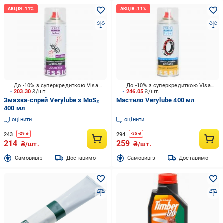
До -10% з суперкредиткою Visa Вигода
До -10% з суперкредиткою Visa Вигода
203.30
₴/шт.
246.05
₴/шт.
Змазка-спрей Verylube з MoS₂
Мастило Verylube 400 мл
400 мл
оцінити
оцінити
243
294
-
29
₴
-
35
₴
214
259
₴/шт.
₴/шт.
Cамовивіз
Доставимо
Cамовивіз
Доставимо