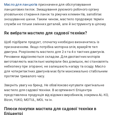
Масло для ланцюгів
призначене для обслуговування
ланцюгових пилок. Змащування рухомого робочого органу
уповільнює стирання ланок та ріжучих елементів, запобігає
зношуванню шини. Таким чином, мастило продовжує термін
служби не тільки змінних деталей, але й інструменту в цілому.
Як вибрати мастило для садової техніки?
Щоб підібрати продукт, спочатку необхідно визначитись із
призначенням. Якщо потрібна моторна олія, врахуйте тип
двигуна. Розрізняють мастило для 2-х та 4-х тактних двигунів.
Речовини відрізняються складом. Для двотактних моторів
виготовляють мастильні матеріали без домішок, які становлять
небезпеку при згоранні, не залишають нагару та осаду. Масло
для чотиритактних двигунів має бути максимально стабільним
протягом тривалого часу.
Зверніть увагу на бренд. Не обов'язково купувати оригінальне
мастило для садової техніки. В асортименті Епіцентра
представлена ​​продукція від відомих виробників, зокрема AL-KO,
Bizon, YUKO, MOTUL, MOL та ін.
Плюси покупки мастила для садової техніки в
Епіцентрі