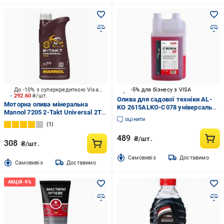
До -10% з суперкредиткою Visa Вигода
-5% для бізнесу з VISA
292.60
₴/шт.
Олива для садової техніки AL-
Моторна олива мінеральна
KO 2615ALKO-C078 універсальна
Mannol 7205 2-Takt Universal 2T 1
напівсинтетична 2-тактна
оцінити
л (17172)
1
489
₴/шт.
308
₴/шт.
Cамовивіз
Доставимо
Cамовивіз
Доставимо