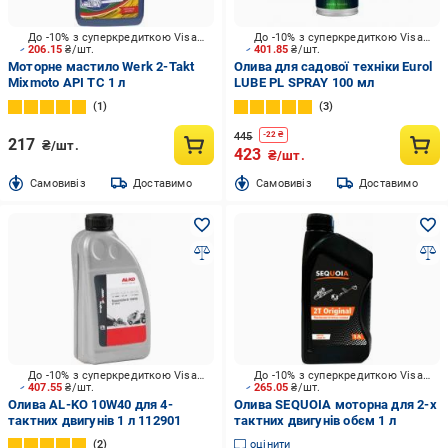
До -10% з суперкредиткою Visa Вигода
До -10% з суперкредиткою Visa Вигода
206.15
₴/шт.
401.85
₴/шт.
Моторне мастило Werk 2-Takt
Олива для садової техніки Eurol
Mixmoto API TC 1 л
LUBE PL SPRAY 100 мл
1
3
445
-
22
₴
217
₴/шт.
423
₴/шт.
Cамовивіз
Доставимо
Cамовивіз
Доставимо
До -10% з суперкредиткою Visa Вигода
До -10% з суперкредиткою Visa Вигода
407.55
₴/шт.
265.05
₴/шт.
Олива AL-KO 10W40 для 4-
Олива SEQUOIA моторна для 2-х
тактних двигунів 1 л 112901
тактних двигунів обєм 1 л
2
оцінити