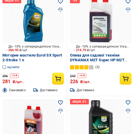
До -10% з суперкредиткою Visa Вигода
До -10% з суперкредиткою Visa Вигода
266.95
₴/шт.
214.70
₴/шт.
Моторне мастило Eurol SX Sport
Олива для садової техніки
2-Stroke 1 л
DYNAMAX M2T Super HP M2T
Super HP GARDEN 2T 1 л (60992)
оцінити
1
296
240
-
15
₴
-
14
₴
281
226
₴/шт.
₴/шт.
Cамовивіз
Доставимо
Доставимо