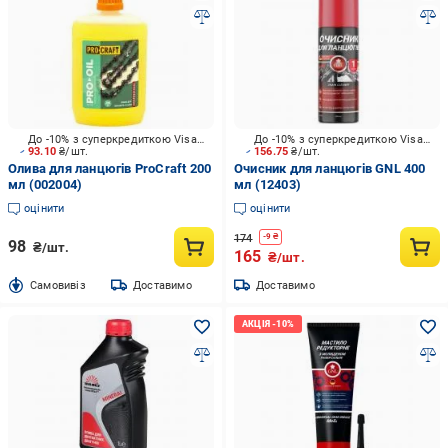
До -10% з суперкредиткою Visa Вигода
До -10% з суперкредиткою Visa Вигода
93.10
₴/шт.
156.75
₴/шт.
Олива для ланцюгів ProCraft 200
Очисник для ланцюгів GNL 400
мл (002004)
мл (12403)
оцінити
оцінити
174
-
9
₴
98
₴/шт.
165
₴/шт.
Cамовивіз
Доставимо
Доставимо