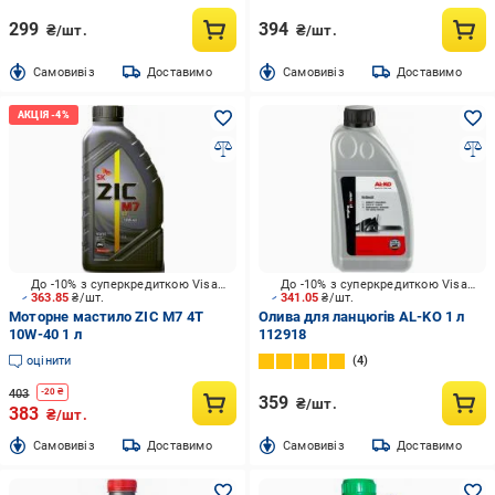
299
394
₴/шт.
₴/шт.
Cамовивіз
Доставимо
Cамовивіз
Доставимо
До -10% з суперкредиткою Visa Вигода
До -10% з суперкредиткою Visa Вигода
363.85
₴/шт.
341.05
₴/шт.
Моторне мастило ZIC M7 4T
Олива для ланцюгів AL-KO 1 л
10W-40 1 л
112918
оцінити
4
403
-
20
₴
359
₴/шт.
383
₴/шт.
Cамовивіз
Доставимо
Cамовивіз
Доставимо