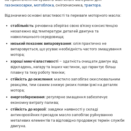
газонокосарки
,
мотоблока
, снігоочисника,
трактора
.
Відзначимо основні властивості та переваги моторного масла:
стабільність
: речовина зберігає свою в'язку консистенцію
незалежно від температури деталей двигуна та
навколишнього середовища;
низький показник випаровування
: олія практично не
випаровується, що усуває необхідність частого змащування
мотора;
хороші миючі властивості
– здатність очищати двигун від
відкладень, нагару та інших частинок, що гарантує більш
плавну та тиху роботу техніки;
стійкість до окислення
: мастило запобігає окислювальним
реакціям, тим самим знижує ризик появи іржі на деталях
мотора;
енергозбереження
: регулярне змащення забезпечує
економну витрату палива;
стійкість до корозії
: завдяки наявності у складі
антикорозійних присадок масло запобігає руйнуванню
металевих елементів та відповідно продовжує термін служби
двигуна.