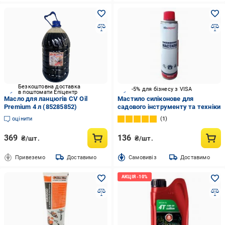
Безкоштовна доставка
-5% для бізнесу з VISA
в поштомати Епіцентр
Масло для ланцюгів СV Oil
Мастило силіконове для
Premium 4 л (85285852)
садового інструменту та техніки
оцінити
1
369
136
₴/шт.
₴/шт.
Привеземо
Доставимо
Cамовивіз
Доставимо