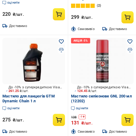
(3555010A)
оцінити
2
220
₴/шт.
299
₴/шт.
Доставимо
Cамовивіз
Доставимо
До -10% з суперкредиткою Visa Вигода
До -10% з суперкредиткою Visa Вигода
261.25
₴/шт.
124.45
₴/шт.
Мастило для ланцюгів GTM
Мастило силіконове GNL 200 мл
Dynamic Chain 1 л
(12202)
оцінити
оцінити
138
-
7
₴
275
₴/шт.
131
₴/шт.
Доставимо
Cамовивіз
Доставимо