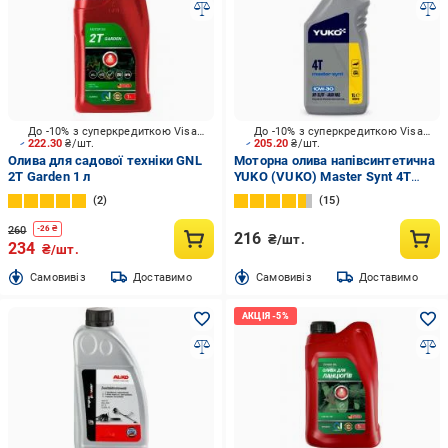
До -10% з суперкредиткою Visa Вигода
До -10% з суперкредиткою Visa Вигода
222.30
₴/шт.
205.20
₴/шт.
Олива для садової техніки GNL
Моторна олива напівсинтетична
2T Garden 1 л
YUKO (VUKO) Master Synt 4T
10W-30 1 л
2
15
260
-
26
₴
216
₴/шт.
234
₴/шт.
Cамовивіз
Доставимо
Cамовивіз
Доставимо