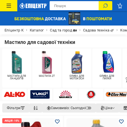
Епіцентр К
Каталог
Сад та город 🏡
Садова техніка 🌿
Ком
Мастило для садової техніки
МАСТИЛА ДЛЯ
МАСТИЛА 2Т
ОЛИВА ДЛЯ
ОЛИВА ДЛЯ
ЛАНЦЮГІВ
МОТОКОСИ
ПИЛКИ
Фільтри
Самовивіз:
Сьогодні
Ціна