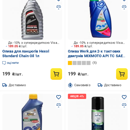
До -10% з суперкредиткою Visa Вигода
До -10% з суперкредиткою Visa Вигода
189.05
₴/шт.
189.05
₴/шт.
Олива для ланцюгів Hexol
Олива Werk для 2-х тактових
Standard Chain Oil 1л
двигунів MIXMOTO API TC SAE
40
оцінити
1
199
199
₴/шт.
₴/шт.
Доставимо
Cамовивіз
Доставимо