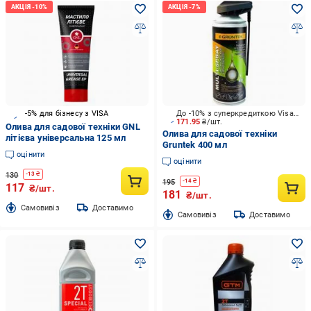
-5% для бізнесу з VISA
До -10% з суперкредиткою Visa Вигода
171.95
₴/шт.
Олива для садової техніки GNL
Олива для садової техніки
літієва універсальна 125 мл
Gruntek 400 мл
оцінити
оцінити
130
-
13
₴
195
-
14
₴
117
₴/шт.
181
₴/шт.
Cамовивіз
Доставимо
Cамовивіз
Доставимо