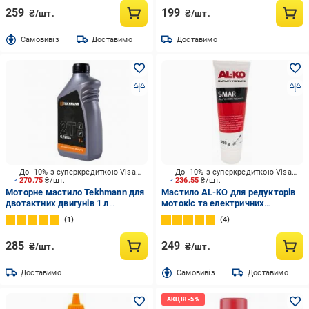
259
199
₴/шт.
₴/шт.
Cамовивіз
Доставимо
Доставимо
До -10% з суперкредиткою Visa Вигода
До -10% з суперкредиткою Visa Вигода
270.75
₴/шт.
236.55
₴/шт.
Моторне мастило Tekhmann для
Мастило AL-KO для редукторів
двотактних двигунів 1 л
мотокіс та електричних
(852317)
тримерів 200 г
1
4
285
249
₴/шт.
₴/шт.
Доставимо
Cамовивіз
Доставимо