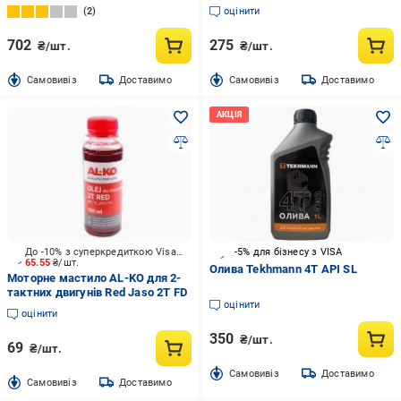
Gartengerate-Oil 10W-30 1 л
2
оцінити
(2456)
702
275
₴/шт.
₴/шт.
Cамовивіз
Доставимо
Cамовивіз
Доставимо
До -10% з суперкредиткою Visa Вигода
-5% для бізнесу з VISA
65.55
₴/шт.
Олива Tekhmann 4Т API SL
Моторне мастило AL-KO для 2-
тактних двигунів Red Jaso 2T FD
оцінити
оцінити
350
₴/шт.
69
₴/шт.
Cамовивіз
Доставимо
Cамовивіз
Доставимо