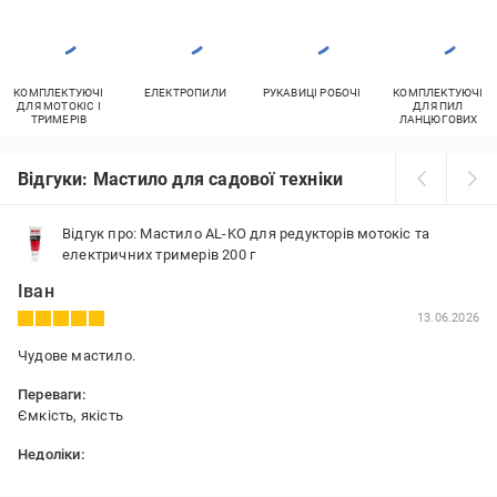
КОМПЛЕКТУЮЧІ
ЕЛЕКТРОПИЛИ
РУКАВИЦІ РОБОЧІ
КОМПЛЕКТУЮЧІ
ДЛЯ МОТОКІС І
ДЛЯ ПИЛ
ТРИМЕРІВ
ЛАНЦЮГОВИХ
Відгуки: Мастило для садової техніки
Відгук про: Мастило AL-KO для редукторів мотокіс та
електричних тримерів 200 г
Іван
13.06.2026
Чудове мастило.
Переваги:
Ємкість, якість
Недоліки:
-