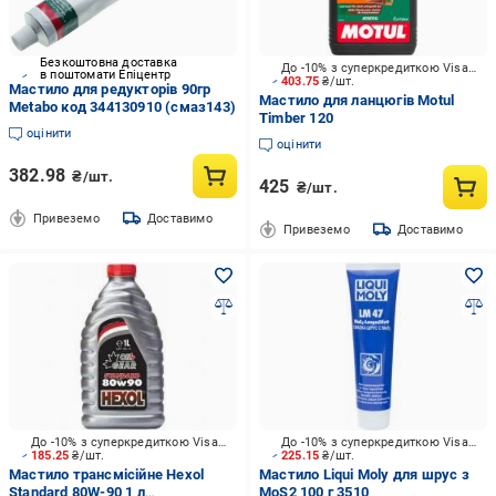
Безкоштовна доставка
До -10% з суперкредиткою Visa Вигода
в поштомати Епіцентр
403.75
₴/шт.
Мастило для редукторів 90гр
Мастило для ланцюгів Motul
Metabo код 344130910 (смаз143)
Timber 120
оцінити
оцінити
382.98
₴/шт.
425
₴/шт.
Привеземо
Доставимо
Привеземо
Доставимо
До -10% з суперкредиткою Visa Вигода
До -10% з суперкредиткою Visa Вигода
185.25
₴/шт.
225.15
₴/шт.
Мастило трансмісійне Hexol
Мастило Liqui Moly для шрус з
Standard 80W-90 1 л
MoS2 100 г 3510