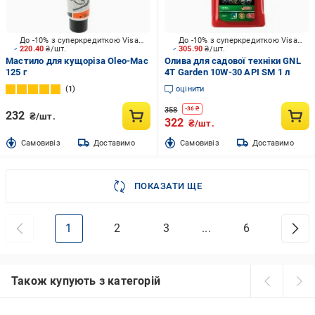
До -10% з суперкредиткою Visa Вигода
До -10% з суперкредиткою Visa Вигода
220.40
₴/шт.
305.90
₴/шт.
Мастило для кущоріза Oleo-Mac
Олива для садової техніки GNL
125 г
4T Garden 10W-30 API SM 1 л
1
оцінити
358
-
36
₴
232
₴/шт.
322
₴/шт.
Cамовивіз
Доставимо
Cамовивіз
Доставимо
ПОКАЗАТИ ЩЕ
1
2
3
...
6
Також купують з категорій