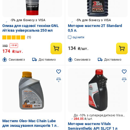
-5% для бізнесу з VISA
-5% для бізнесу з VISA
Олива для садової техніки GNL
Моторне мастило 2T Standard
літієва універсальна 250 мл
0,5 л.
1
оцінити
193
-
19
₴
134
₴/шт.
174
₴/шт.
Cамовивіз
Доставимо
Cамовивіз
Доставимо
До -10% з суперкредиткою Visa Вигода
284.05
₴/шт.
Мастило Oleo-Mac Chain Lube
Моторне мастило Vitals
для змащування ланцюгів 1 л
Semisynthetic API SL/CF 1 л