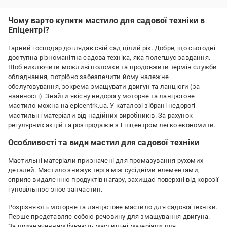
Чому варто купити мастило для садової техніки в
Епіцентрі?
Гарний господар доглядає свій сад цілий рік. Добре, що сьогодні
доступна різноманітна садова техніка, яка полегшує завдання.
Щоб виключити можливі поломки та продовжити термін служби
обладнання, потрібно забезпечити йому належне
обслуговування, зокрема змащувати двигун та ланцюги (за
наявності). Знайти якісну недорогу моторне та ланцюгове
мастило можна на epicentrk.ua. У каталозі зібрані недорогі
мастильні матеріали від надійних виробників. За рахунок
регулярних акцій та розпродажів з Епіцентром легко економити.
Особливості та види мастил для садової техніки
Мастильні матеріали призначені для промазування рухомих
деталей. Мастило знижує тертя між сусідніми елементами,
сприяє видаленню продуктів нагару, захищає поверхні від корозії
і уповільнює знос запчастин.
Розрізняють моторне та ланцюгове мастило для садової техніки.
Перше представляє собою речовину для змащування двигуна.
За призначенням бувають мастильні матеріали для