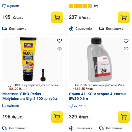
(HexolStandard80W901L)
оцінити
2
195
237
₴/шт.
₴/шт.
Доставимо
Cамовивіз
Доставимо
До -10% з суперкредиткою Visa Вигода
До -10% з суперкредиткою Visa Вигода
186.20
₴/шт.
312.55
₴/шт.
Мастило YUKO Redus
Олива AL-KO моторна 4-тактна
Molybdenum Nlgi 2 100 гр туба
5W30 0,6 л
125 ml пэ з носиком
оцінити
оцінити
196
329
₴/шт.
₴/шт.
Доставимо
Cамовивіз
Доставимо