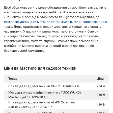
Щоб обслуговувати садове обладнання самостійно, замовляйте
мастильні матеріали на epicentrk.ua. В інтернет-магазині
«Епіцентр» є все: від моторного та ланцюгового мастила, до
комплектуючих для мотокос та триммерів
,
газонокосарок
,
пилок
тощо. Деякі оригінальні товари доступні в кредит та в оплату
частинами. У вас є унікальна можливість отримати бонуси
«Вигода» та кешбек. Перед покупкою уважно дивіться опис,
характеристики, фото та відгуки. Оформляючи замовлення
онлайн, ви можете вибрати кращий спосіб доставки або
безкоштовний самовивіз.
Ціни на Мастило для садової техніки
Товар
Ціна
Олива для садової техніки GNL 2T Garden 1 л
234 ₴
Моторна олива напівсинтетична YUKO (VUKO)
216 ₴
Master Synt 4T 10W-30 1 л
Олива для садової техніки AL-KO 2-тактне
419 ₴
напівсинтетичне 112896 1 л