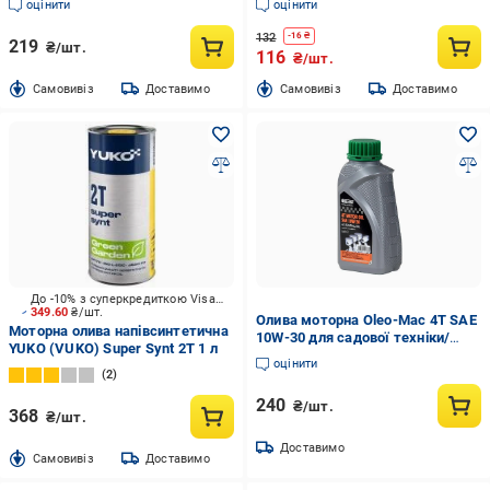
оцінити
оцінити
132
-
16
₴
219
₴/шт.
116
₴/шт.
Cамовивіз
Доставимо
Cамовивіз
Доставимо
До -10% з суперкредиткою Visa Вигода
349.60
₴/шт.
Олива моторна Oleo-Mac 4T SAE
Моторна олива напівсинтетична
10W-30 для садової техніки/
YUKO (VUKO) Super Synt 2T 1 л
генераторів (001001550)
оцінити
2
240
₴/шт.
368
₴/шт.
Доставимо
Cамовивіз
Доставимо