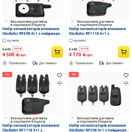
Безкоштовна доставка
Безкоштовна доставка
в поштомати Епіцентр
в поштомати Епіцентр
Набір сигналізаторів клювання
Набір сигналізаторів клювання
Gladiator RF698 4+1 з пейджером
Gladiator RF1118 4+1 з
у кейсі Black (RF6984)
пейджером у кейсі Black
оцінити
оцінити
(RF11184)
5 040
5 180
-
540
₴
-
410
₴
4 500
4 770
₴/шт.
₴/шт.
Привеземо
Доставимо
Привеземо
Доставимо
Безкоштовна доставка
Безкоштовна доставка
в поштомати Епіцентр
в поштомати Епіцентр
Набір сигналізаторів клювання
Набір сигналізаторів клювання
Gladiator RF1118 3+1 з
Gladiator RF298 3+1 з пейджером