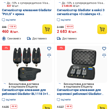
До -10% з суперкредиткою Visa Вигода
До -10% з суперкредиткою Visa Вигода
437
₴/шт.
2 548.85
₴/шт.
Сигналізатор клювання Gladiator
Сигналізатор Gladiator в кейсі 3
"PULS" + крона
сигналізатора +3 свінгера +3
крони JY-36-3-SW1B
оцінити
оцінити
598
3 489
-
138
₴
-
806
₴
460
2 683
₴/шт.
₴/шт.
Cамовивіз
Доставимо
Доставимо
Безкоштовна доставка
Безкоштовна доставка
в поштомати Епіцентр
в поштомати Епіцентр
Сигналізатори клювання для
Сигналізатори клювання для
риболовлі Gladiator BL1118 3+1
коропової риболовлі Gladiator
LED індикація радіопейджер до
RF298 4+1 пейджер до 200 м
оцінити
оцінити
150 м Чорний
Чорний
4 635
4 527
-
90
₴
-
88
₴