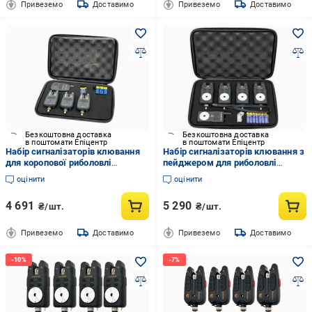
Привеземо
Доставимо
Привеземо
Доставимо
Безкоштовна доставка
Безкоштовна доставка
в поштомати Епіцентр
в поштомати Епіцентр
Набір сигналізаторів клювання
Набір сигналізаторів клювання з
для коропової риболовлі
пейджером для риболовлі
Gladiator RF298 4+1 Black
Gladiator RF698 4+1 Чорний
оцінити
оцінити
(28745692)
(28745591)
4 691
5 290
₴/шт.
₴/шт.
Привеземо
Доставимо
Привеземо
Доставимо