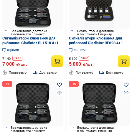
Безкоштовна доставка
Безкоштовна доставка
в поштомати Епіцентр
в поштомати Епіцентр
Сигналізатори клювання для
Сигналізатори клювання для
риболовлі Gladiator BL1518 4+1
риболовлі Gladiator RF698 4+1
Bluetooth LED індикація
радіопейджер до 150 м Чорний
оцінити
оцінити
радіопейджер до 150 м Чорний
7 140
5 100
-
140
₴
-
100
₴
7 000
5 000
₴/шт.
₴/шт.
Привеземо
Доставимо
Привеземо
Доставимо
Безкоштовна доставка
Безкоштовна доставка
в поштомати Епіцентр
в поштомати Епіцентр