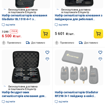
Безкоштовна доставка
Безкоштовна доставка
в поштомати Епіцентр
в поштомати Епіцентр
Набір сигналізаторів клювання
Набір сигналізаторів клювання з
Gladiator BL1518 4+1 з
пейджером для риболовлі
пейджером і Bluetooth у кейсі
Gladiator BL1118 4+1 Black
оцінити
оцінити
Black (BL15184)
(28745672)
7 290
-
790
₴
5 601
₴/шт.
6 500
₴/шт.
Привеземо
Доставимо
Привеземо
Доставимо
Безкоштовна доставка
в поштомати Епіцентр
Набір бездротових
Набір сигналізаторів Gladiator
сигналізаторів клювання для
RF298 3+1 пейджер в кейсі
риболовлі Gladiator BL1518
(27415653)
оцінити
оцінити
LED/Bluetooth Чорний (28745435)