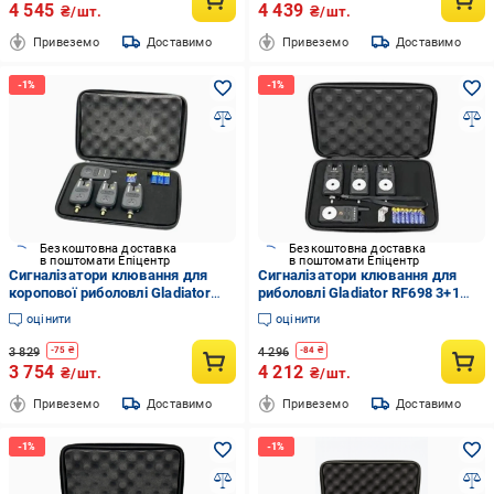
4 545
4 439
₴/шт.
₴/шт.
Привеземо
Доставимо
Привеземо
Доставимо
Безкоштовна доставка
Безкоштовна доставка
в поштомати Епіцентр
в поштомати Епіцентр
Сигналізатори клювання для
Сигналізатори клювання для
коропової риболовлі Gladiator
риболовлі Gladiator RF698 3+1
RF298 3+1 пейджер до 200 м
радіопейджер до 150 м Чорний
оцінити
оцінити
Чорний
3 829
4 296
-
75
₴
-
84
₴
3 754
4 212
₴/шт.
₴/шт.
Привеземо
Доставимо
Привеземо
Доставимо