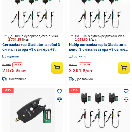
До -10% з суперкредиткою Visa Вигода
До -10% з суперкредиткою Visa Вигода
2 731.25
₴/шт.
2 093.80
₴/шт.
Сигналізатор Gladiator в кейсі 3
Набір сигналізаторів Gladiator в
сигналізатора +3 свінгера +3
кейсі 3 сигналізатора +3 свінгера
крони JY-28-3-SW1B
+3 крони JY-1-3-SW1B
оцінити
оцінити
3 738
3 676
-
863
₴
-
1 472
₴
2 875
2 204
₴/шт.
₴/шт.
Доставимо
Доставимо