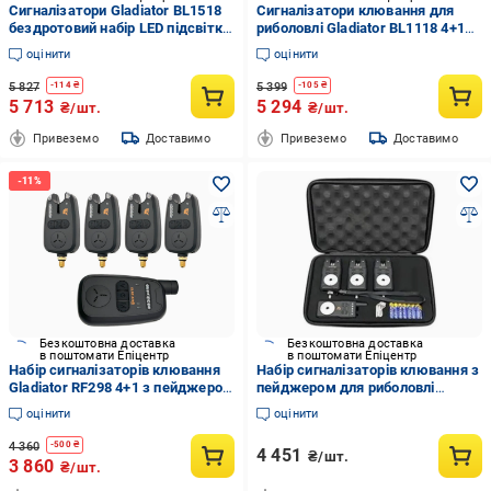
Сигналізатори Gladiator BL1518
Сигналізатори клювання для
бездротовий набір LED підсвітка
риболовлі Gladiator BL1118 4+1
Чорний
LED індикація радіопейджер до
оцінити
оцінити
150 м Чорний
5 827
5 399
-
114
₴
-
105
₴
5 713
5 294
₴/шт.
₴/шт.
Привеземо
Доставимо
Привеземо
Доставимо
Безкоштовна доставка
Безкоштовна доставка
в поштомати Епіцентр
в поштомати Епіцентр
Набір сигналізаторів клювання
Набір сигналізаторів клювання з
Gladiator RF298 4+1 з пейджером
пейджером для риболовлі
у кейсі Black (RF2984)
Gladiator RF698 3+1 Чорний
оцінити
оцінити
(28745671)
4 360
-
500
₴
4 451
₴/шт.
3 860
₴/шт.