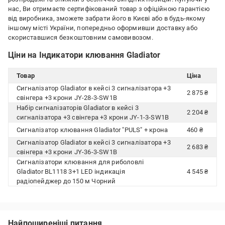
нас, Ви отримаєте сертифікований товар з офіційною гарантією
від виробника, зможете забрати його в Києві або в будь-якому
іншому місті України, попередньо оформивши доставку або
скориставшися безкоштовним самовивозом.
Ціни на Індикатори клювання Gladiator
Товар
Ціна
Сигналізатор Gladiator в кейсі 3 сигналізатора +3
2 875 ₴
свінгера +3 крони JY-28-3-SW1B
Набір сигналізаторів Gladiator в кейсі 3
2 204 ₴
сигналізатора +3 свінгера +3 крони JY-1-3-SW1B
Сигналізатор клювання Gladiator "PULS" + крона
460 ₴
Сигналізатор Gladiator в кейсі 3 сигналізатора +3
2 683 ₴
свінгера +3 крони JY-36-3-SW1B
Сигналізатори клювання для риболовлі
Gladiator BL1118 3+1 LED індикація
4 545 ₴
радіопейджер до 150 м Чорний
Найпоширеніші питання