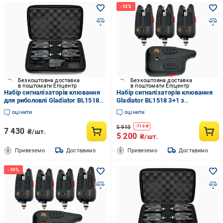
Безкоштовна доставка
Безкоштовна доставка
в поштомати Епіцентр
в поштомати Епіцентр
Набір сигналізаторів клювання
Набір сигналізаторів клювання
для риболовлі Gladiator BL1518
Gladiator BL1518 3+1 з
4+1 з пейджером та
пейджером і Bluetooth у кейсі
оцінити
оцінити
Bluetooth/LED-індикація Чорний
Black (BL15183)
(28745416)
5 910
-
710
₴
7 430
₴/шт.
5 200
₴/шт.
Привеземо
Доставимо
Привеземо
Доставимо