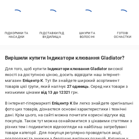
ПІДКОРМКИ ТА
ПІДСТАВКИ ПІД
ШНУРИ ТА
ГОТОВІ
НАСАДКИ
ВУДИЛИЩА
ВОЛОСІНІ
ОСНАСТКИ
Вирішили купити Індикатори клювання Gladiator?
Для того, щоб купити
Індикатори клювання Gladiator
високої
якості за доступною ціною, досить відвідати наш інтернет-
магазин
Епіцентр К
. Тут Ви знайдете широкий асортимент
товарів цієї групи, який налічує
27 одиниць
. Серед них товари з
низькими цінами
від 13 до 12321
грн.
В інтернет-гіпермаркеті
Епіцентр К
Ви легко знайдете оригінальні
фото цих товарів, дізнаєтеся основні характеристики і технічні
дані. Крім цього, на сайті можна почитати корисні відгуки від
покупців. Також тут можна ознайомитися з цікавими статтями з
різних тем і подивитися відеоогляди на найбільш затребувані
товари категорії
. Для покупця регулярно проводяться акції,
розпродажі та знижки з безліччю вигідних позицій. Купуючи у