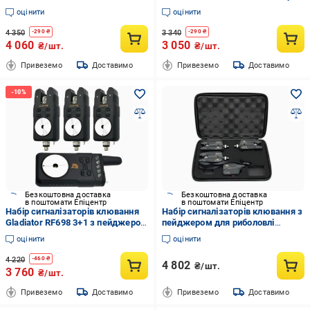
пейджером у кейсі Black
у кейсі Black (RF2983)
оцінити
оцінити
(RF11183)
4 350
3 340
-
290
₴
-
290
₴
4 060
3 050
₴/шт.
₴/шт.
Привеземо
Доставимо
Привеземо
Доставимо
Безкоштовна доставка
Безкоштовна доставка
в поштомати Епіцентр
в поштомати Епіцентр
Набір сигналізаторів клювання
Набір сигналізаторів клювання з
Gladiator RF698 3+1 з пейджером
пейджером для риболовлі
у кейсі Black (RF6983)
Gladiator BL1118 3+1 Black
оцінити
оцінити
(28745684)
4 220
-
460
₴
4 802
₴/шт.
3 760
₴/шт.
Привеземо
Доставимо
Привеземо
Доставимо