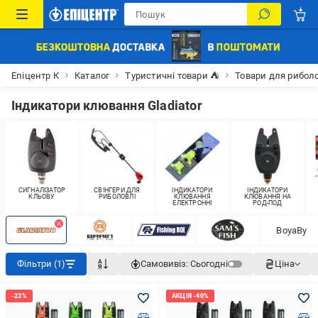
Епіцентр К
Каталог
Туристичні товари ⛺
Товари для рибол
Індикатори клювання Gladiator
СИГНАЛІЗАТОР
СВІНГЕРИ ДЛЯ
ІНДИКАТОРИ
ІНДИКАТОРИ
КЛЬОВУ
РИБОЛОВЛІ
КЛЮВАННЯ
КЛЮВАННЯ НА
ЕЛЕКТРОННІ
РОД-ПОД
BoyaBy
Фільтри (1)
Самовивіз:
Сьогодні
Ціна