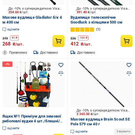
До -10% з суперкредиткою Visa Вигода
До -10% з суперкредиткою Visa Вигода
254.60
₴/шт.
391.40
₴/шт.
Махове вудлище Gladiator б/к 4
Вудилище телескопічне
м 400 см
Goodluck з кільцями 500 см
оцінити
1
349
536
-
81
₴
-
124
₴
268
412
₴/шт.
₴/шт.
Привеземо
Доставимо
Доставимо
До -10% з суперкредиткою Visa Вигода
2 365.50
₴/шт.
Ящик №1 Преміум для зимової
Махове вудлище Brain Scout SE
риболовлі вудки 4 шт./блешні/
Pole 579 см 40 г
мормишки/підгодовування
оцінити
(2077224664)
оцінити
3 варіанти