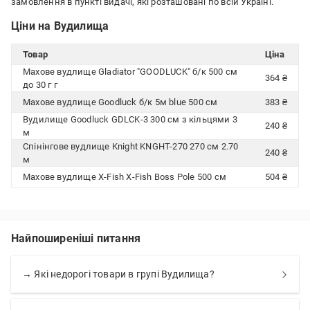
замовлення в пункті видачі, які розташовані по всій Україні.
Ціни на Вудилища
Товар
Ціна
Махове вудлище Gladiator "GOODLUCK" б/к 500 см
364 ₴
до 30 г г
Махове вудлище Goodluck б/к 5м blue 500 см
383 ₴
Вудилище Goodluck GDLCK-3 300 см з кільцями 3
240 ₴
м
Спінінгове вудлище Knight KNGHT-270 270 см 2.70
240 ₴
м
Махове вудлище X-Fish X-Fish Boss Pole 500 см
504 ₴
Найпоширеніші питання
→ Які недорогі товари в групі Вудилища?