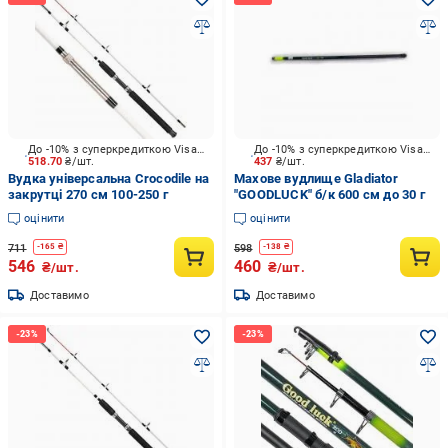
До -10% з суперкредиткою Visa Вигода
До -10% з суперкредиткою Visa Вигода
518.70
₴/шт.
437
₴/шт.
Вудка універсальна Crocodile на
Махове вудлище Gladiator
закрутці 270 см 100-250 г
"GOODLUCK" б/к 600 см до 30 г
оцінити
оцінити
711
598
-
165
₴
-
138
₴
546
460
₴/шт.
₴/шт.
Доставимо
Доставимо