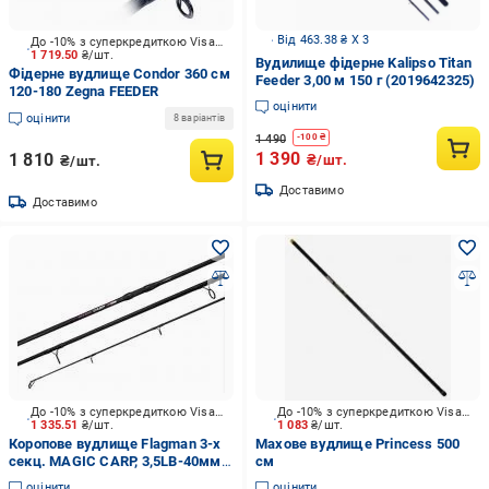
Від 463.38 ₴ X 3
До -10% з суперкредиткою Visa Вигода
1 719.50
₴/шт.
Вудилище фідерне Kalipso Titan
Фідерне вудлище Condor 360 см
Feeder 3,00 м 150 г (2019642325)
120-180 Zegna FEEDER
оцінити
оцінити
8 варіантів
1 490
-
100
₴
1 390
1 810
₴/шт.
₴/шт.
Доставимо
Доставимо
До -10% з суперкредиткою Visa Вигода
До -10% з суперкредиткою Visa Вигода
1 335.51
₴/шт.
1 083
₴/шт.
Коропове вудлище Flagman 3-х
Махове вудлище Princess 500
секц. MAGIC CARP, 3,5LB-40мм
см
390 см 80 –140 г
оцінити
оцінити