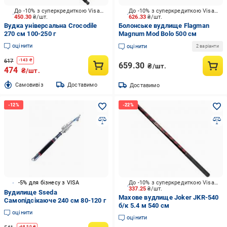
До -10% з суперкредиткою Visa Вигода
До -10% з суперкредиткою Visa Вигода
450.30
₴/шт.
626.33
₴/шт.
Вудка універсальна Crocodile
Болонське вудлище Flagman
270 см 100-250 г
Magnum Mod Bolo 500 см
оцінити
оцінити
2 варіанти
617
-
143
₴
659.30
₴/шт.
474
₴/шт.
Cамовивіз
Доставимо
Доставимо
-5% для бізнесу з VISA
До -10% з суперкредиткою Visa Вигода
337.25
₴/шт.
Вудилище Sseda
Махове вудлище Joker JKR-540
Самопідсікаюче 240 см 80-120 г
б/к 5.4 м 540 см
оцінити
оцінити
-
68.50
₴