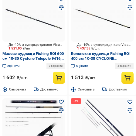
До -10% з суперкредиткою Visa Вигода
До -10% з суперкредиткою Visa Вигода
1 521.90
₴/шт.
1 437.35
₴/шт.
Махове вудлище Fishing ROI 600
Болонське вудлище Fishing ROI
см 10-30 Cyclone Telepole 9416,
400 см 10-30 CYCLONE
без кілець
BOLOGNESE 9414, до 30гр, з
оцінити
оцінити
3 варіанти
3 варіанти
кільцями
1 602
1 513
₴/шт.
₴/шт.
Cамовивіз
Доставимо
Cамовивіз
Доставимо