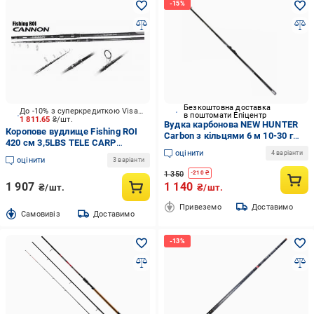
Безкоштовна доставка
До -10% з суперкредиткою Visa Вигода
в поштомати Епіцентр
1 811.65
₴/шт.
Вудка карбонова NEW HUNTER
Коропове вудлище Fishing ROI
Carbon з кільцями 6 м 10-30 г
420 см 3,5LBS TELE CARP
(GL5869)
оцінити
CANNON FR
4 варіанти
оцінити
3 варіанти
1 350
-
210
₴
1 907
1 140
₴/шт.
₴/шт.
Привеземо
Доставимо
Cамовивіз
Доставимо