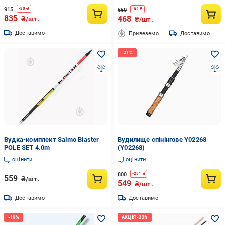
915
-
80
₴
550
-
82
₴
835
468
₴/шт.
₴/шт.
Доставимо
Привеземо
Доставимо
Вудка-комплект Salmo Blaster
Вудилище спінінгове Y02268
POLE SET 4.0m
(Y02268)
оцінити
оцінити
800
-
251
₴
559
₴/шт.
549
₴/шт.
Доставимо
Доставимо