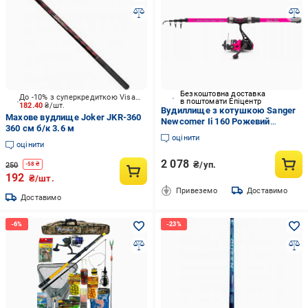
Безкоштовна доставка
До -10% з суперкредиткою Visa Вигода
в поштомати Епіцентр
182.40
₴/шт.
Вудиллище з котушкою Sanger
Махове вудлище Joker JKR-360
Newcomer Ii 160 Рожевий
360 см б/к 3.6 м
(2697573919)
оцінити
оцінити
2 078
₴/уп.
250
-
58
₴
192
₴/шт.
Привеземо
Доставимо
Доставимо