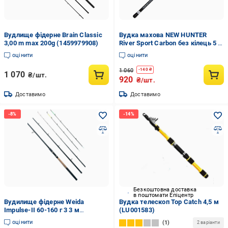
Вудлище фідерне Brain Classic
Вудка махова NEW HUNTER
3,00 m max 200g (1459979908)
River Sport Carbon без кілець 5 м
10-30 г (GL8220)
оцінити
оцінити
1 060
-
140
₴
1 070
₴/шт.
920
₴/шт.
Доставимо
Доставимо
Безкоштовна доставка
в поштомати Епіцентр
Вудилище фідерне Weida
Вудка телескоп Top Catch 4,5 м
Impulse-II 60-160 г 3 3 м
(LU001583)
(2207267163)
оцінити
1
2 варіанти