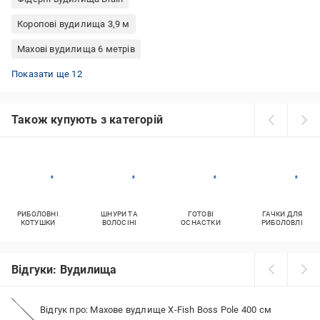
Коропові вудилища 3,9 м
Махові вудилища 6 метрів
Телескопічні фідерні вудилища
Фідерні вудилища Mikado
Вудилища коропові карбон
Фідерні вудилища Daiwa
Вудочки 6 м без кілець
Вудилища коропові телескопічні
Вудилища фідерні Fishing ROI
Болонські вудилища швидкого строю
Вудилища махові Brain
Вудочки 5 м без кілець
Фідерні вудилища 3 м
Фідерні вудилища Trabucco
Показати ще 12
Також купують з категорій
РИБОЛОВНІ
ШНУРИ ТА
ГОТОВІ
ГАЧКИ ДЛЯ
КОТУШКИ
ВОЛОСІНІ
ОСНАСТКИ
РИБОЛОВЛІ
Відгуки: Вудилища
Відгук про: Махове вудлище X-Fish Boss Pole 400 см