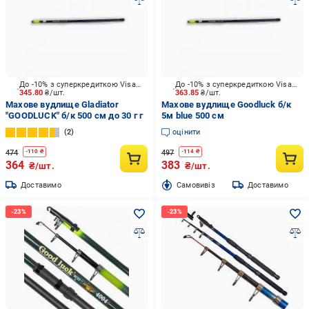
До -10% з суперкредиткою Visa Вигода
До -10% з суперкредиткою Visa Вигода
345.80
₴/шт.
363.85
₴/шт.
Махове вудлище Gladiator
Махове вудлище Goodluck б/к
"GOODLUCK" б/к 500 см до 30 г г
5м blue 500 см
2
оцінити
474
497
-
110
₴
-
114
₴
364
383
₴/шт.
₴/шт.
Доставимо
Cамовивіз
Доставимо