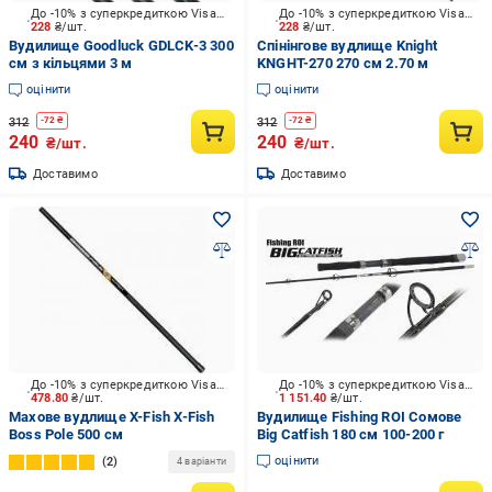
До -10% з суперкредиткою Visa Вигода
До -10% з суперкредиткою Visa Вигода
228
₴/шт.
228
₴/шт.
Вудилище Goodluck GDLCK-3 300
Спінінгове вудлище Knight
см з кільцями 3 м
KNGHT-270 270 см 2.70 м
оцінити
оцінити
312
312
-
72
₴
-
72
₴
240
240
₴/шт.
₴/шт.
Доставимо
Доставимо
До -10% з суперкредиткою Visa Вигода
До -10% з суперкредиткою Visa Вигода
478.80
₴/шт.
1 151.40
₴/шт.
Махове вудлище X-Fish X-Fish
Вудилище Fishing ROI Сомове
Boss Pole 500 см
Big Catfish 180 см 100-200 г
оцінити
2
4 варіанти