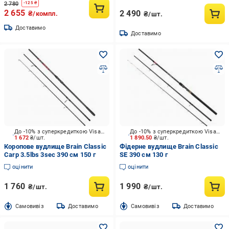
2 780
-
125
₴
2 655
2 490
₴/компл.
₴/шт.
Доставимо
Доставимо
До -10% з суперкредиткою Visa Вигода
До -10% з суперкредиткою Visa Вигода
1 672
₴/шт.
1 890.50
₴/шт.
Коропове вудлище Brain Classic
Фідерне вудлище Brain Classic
Carp 3.5lbs 3sec 390 см 150 г
SE 390 см 130 г
оцінити
оцінити
1 760
1 990
₴/шт.
₴/шт.
Cамовивіз
Доставимо
Cамовивіз
Доставимо