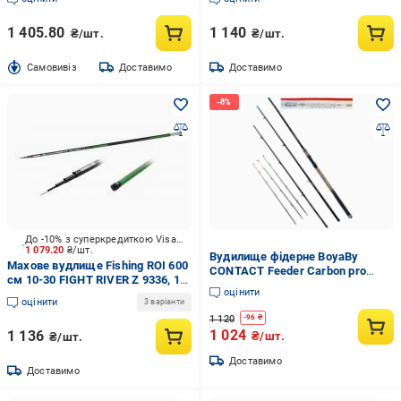
1 405.80
1 140
₴/шт.
₴/шт.
Cамовивіз
Доставимо
Доставимо
До -10% з суперкредиткою Visa Вигода
1 079.20
₴/шт.
Вудилище фідерне BoyaBy
Махове вудлище Fishing ROI 600
CONTACT Feeder Carbon pro
см 10-30 FIGHT RIVER Z 9336, 10-
ART210-360 150 г L 3,6 м
оцінити
30GR без цілець
(2149424172)
оцінити
3 варіанти
1 120
-
96
₴
1 024
1 136
₴/шт.
₴/шт.
Доставимо
Доставимо