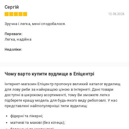
Сергій
12.06.2026
Зручна і легка, мені сподобалося.
Переваги:
Легка, надійна
Недоліки:
Поки не виявлено.
Чому варто купити вудлище в Епіцентрі
Інтернет-магазин Епіцентр пропонує великий каталог вудилищ
для лову риби за найкращою ціною в Інтернеті. Дані товари
доступні в широкому асортименті, тому Ви зможете легко
підберете кращу модель для будь-якого виду риболовлі. У нас
представлені найпопулярніші типи вудилищ:
фідерні та пікерні;
матчеві та махові (без кілець);