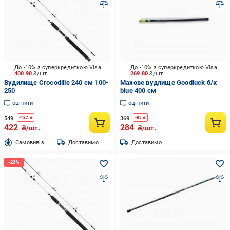
До -10% з суперкредиткою Visa Вигода
До -10% з суперкредиткою Visa Вигода
400.90
₴/шт.
269.80
₴/шт.
Вудилище Crocodille 240 см 100-
Махове вудлище Goodluck б/к
250
blue 400 см
оцінити
оцінити
549
369
-
127
₴
-
85
₴
422
284
₴/шт.
₴/шт.
Cамовивіз
Доставимо
Доставимо