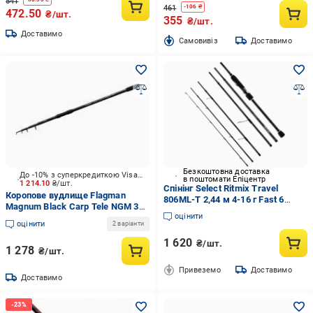
541
461
-
106
₴
472.50
₴/шт.
355
₴/шт.
Доставимо
Cамовивіз
Доставимо
Безкоштовна доставка
До -10% з суперкредиткою Visa Вигода
в поштомати Епіцентр
1 214.10
₴/шт.
Спінінг Select Ritmix Travel
Коропове вудлище Flagman
806ML-T 2,44 м 4-16 г Fast 6
Magnum Black Carp Tele NGM 360
частин в тубусі (2629013581)
оцінити
см 3,5lb г
оцінити
2 варіанти
1 620
₴/шт.
1 278
₴/шт.
Привеземо
Доставимо
Доставимо