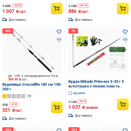
1 309
1 153
-
302
₴
-
267
₴
1 007
886
₴/шт.
₴/шт.
Доставимо
Доставимо
До -10% з суперкредиткою Visa Вигода
304.95
₴/шт.
Вудка Mikado Princess 5-25 г 5
Вудилище Crocodille 180 см 100-
м/котушка з ліскою/снасть
250 г
поплавця/коробка для риболовлі
оцінити
з гачками та аксесуарами
1
(1783039218)
1 120
-
83
₴
418
-
97
₴
1 037
₴/компл.
321
₴/шт.
Доставимо
Доставимо