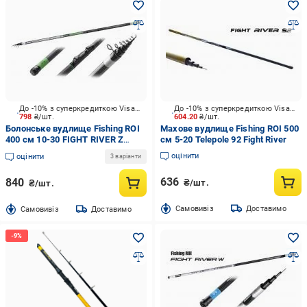
До -10% з суперкредиткою Visa Вигода
До -10% з суперкредиткою Visa Вигода
798
₴/шт.
604.20
₴/шт.
Болонське вудлище Fishing ROI
Махове вудлище Fishing ROI 500
400 см 10-30 FIGHT RIVER Z
см 5-20 Telepole 92 Fight River
9334, 10-30GR з кільцями
оцінити
оцінити
3 варіанти
636
840
₴/шт.
₴/шт.
Cамовивіз
Доставимо
Cамовивіз
Доставимо