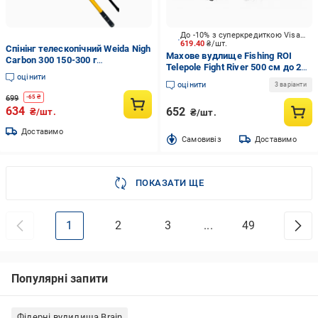
До -10% з суперкредиткою Visa Вигода
619.40
₴/шт.
Спінінг телескопічний Weida Nigh
Махове вудлище Fishing ROI
Carbon 300 150-300 г
Telepole Fight River 500 см до 25
(2297390884)
оцінити
г
оцінити
3 варіанти
699
-
65
₴
634
652
₴/шт.
₴/шт.
Доставимо
Cамовивіз
Доставимо
ПОКАЗАТИ ЩЕ
1
2
3
...
49
Популярні запити
Фідерні вудилища Brain