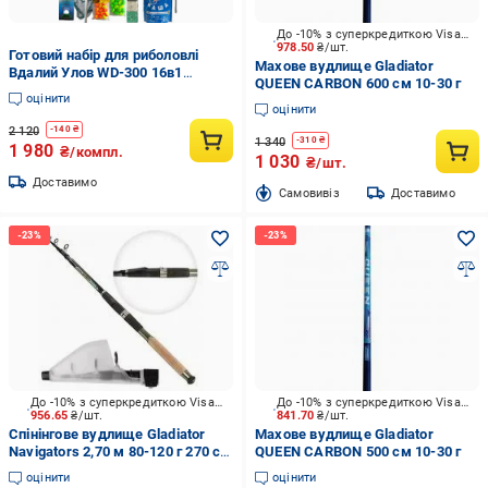
До -10% з суперкредиткою Visa Вигода
978.50
₴/шт.
Готовий набір для риболовлі
Махове вудлище Gladiator
Вдалий Улов WD-300 16в1
QUEEN CARBON 600 см 10-30 г
(2316398299)
оцінити
оцінити
2 120
-
140
₴
1 340
-
310
₴
1 980
₴/компл.
1 030
₴/шт.
Доставимо
Cамовивіз
Доставимо
До -10% з суперкредиткою Visa Вигода
До -10% з суперкредиткою Visa Вигода
956.65
₴/шт.
841.70
₴/шт.
Спінінгове вудлище Gladiator
Махове вудлище Gladiator
Navigators 2,70 м 80-120 г 270 см
QUEEN CARBON 500 см 10-30 г
80-120г г
оцінити
оцінити