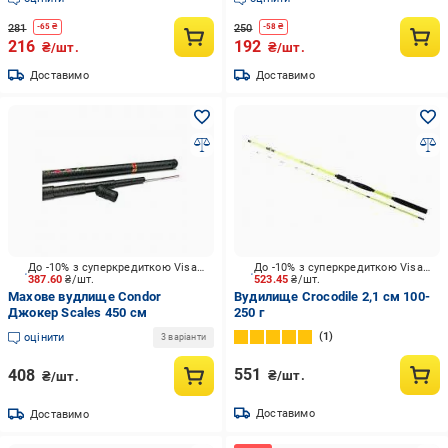
281
250
-
65
₴
-
58
₴
216
192
₴/шт.
₴/шт.
Доставимо
Доставимо
До -10% з суперкредиткою Visa Вигода
До -10% з суперкредиткою Visa Вигода
387.60
₴/шт.
523.45
₴/шт.
Махове вудлище Condor
Вудилище Crocodile 2,1 см 100-
Джокер Scales 450 см
250 г
1
оцінити
3 варіанти
551
408
₴/шт.
₴/шт.
Доставимо
Доставимо