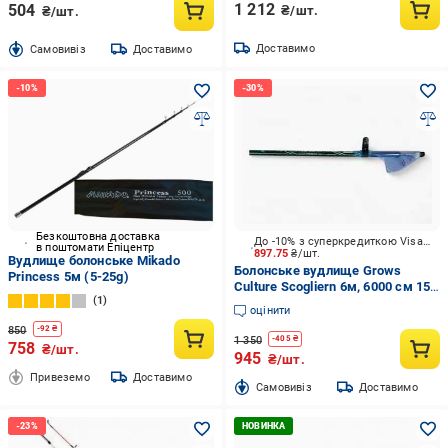
1 212
504
₴/шт.
₴/шт.
Доставимо
Cамовивіз
Доставимо
Безкоштовна доставка
До -10% з суперкредиткою Visa Вигода
в поштомати Епіцентр
897.75
₴/шт.
Вудлище болонське Mikado
Болонське вудлище Grows
Princess 5м (5-25g)
Culture Scogliern 6м, 6000 см 15-
1
40 г
оцінити
850
-
92
₴
1 350
-
405
₴
758
₴/шт.
945
₴/шт.
Привеземо
Доставимо
Cамовивіз
Доставимо