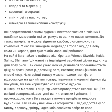
болонські та кастингові;
сподові та маркерні;
коропові та серфові;
спінінгові та нахлистові;
штекерні та телескопічні конструкції.
Всі представлені основи вудочки виготовляються з якісних і
надійних матеріалів, які витримують велике навантаження. До
таких матеріалів можна віднести карбон, скловолокно та
композит. У нас Ви знайдете моделі для троллінгу, для лову
сома чи коропа, для джига або морської риболовлі.
На сайті Ви знайдете найвідоміші бренди: Winner, Siweida, Kaida,
Salmo, Shimano (Шимано) та інші відомі зарубіжні фірми вудилищ
для лову риби. Так само у нас можна дізнатися про наявність та
ціну, вибрати розмір, довжину, вага, кастинг, класифікацію та
спосіб лову. На сторінці товару можна подивитися фото і
відеоогляди на даний тип товару, і прочитати корисні відгуки від
покупців, які вже користувалися схожою вудкою.
В інтернет-магазині Епіцентр часто проводяться сезонні акції та
вигідні розпродажі, доступні великі знижки і унікальні
промокодом, тому Ви завжди зможете придбати недороге
вудилище. Так само у нас можна оформити швидку доставку по
Києву, Харкову, Дніпру, Одесі або особисто забрати своє