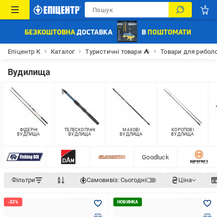
Епіцентр К
Каталог
Туристичні товари ⛺
Товари для рибол
Вудилища
ФІДЕРНІ
ТЕЛЕСКОПІЧНІ
МАХОВІ
КОРОПОВІ
ВУДЛИЩА
ВУДЛИЩА
ВУДЛИЩА
ВУДЛИЩА
Goodluck
Фільтри
Самовивіз:
Сьогодні
Ціна