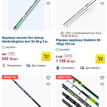
До -10% з суперкредиткою Visa Вигода
1 670.10
₴/шт.
Вудлище махове без кілець
Фідерне вудлище Gladiator 80-
Weida Magician test 30-80 g 5 м
180gr 390 см
(3001340502)
оцінити
оцінити
690
-
70
₴
2 285
-
527
₴
620
₴/шт.
1 758
₴/шт.
Привеземо
Доставимо
Cамовивіз
Доставимо