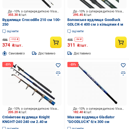
До -10% з суперкредиткою Visa Вигода
До -10% з суперкредиткою Visa Вигода
355.30
₴/шт.
295.45
₴/шт.
Вудилище Crocodille 210 см 100-
Болонське вудлище Goodluck
250
GDLCK-4 400 см з кільцями 4 м
оцінити
оцінити
486
405
-
112
₴
-
94
₴
374
311
₴/шт.
₴/шт.
Cамовивіз
Доставимо
Доставимо
До -10% з суперкредиткою Visa Вигода
До -10% з суперкредиткою Visa Вигода
205.20
₴/шт.
182.40
₴/шт.
Спінінгове вудлище Knight
Махове вудлище Gladiator
KNGHT-240 240 см 2.40 м
"GOODLUCK" б/к 300 см
оцінити
оцінити