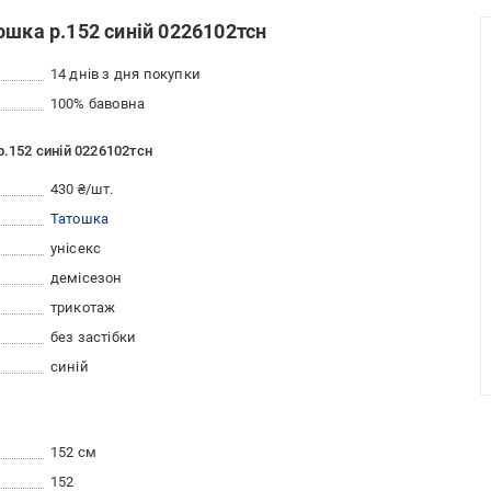
ошка р.152 синій 0226102тсн
14 днів з дня покупки
100% бавовна
р.152 синій 0226102тсн
430 ₴/шт.
Татошка
унісекс
демісезон
трикотаж
без застібки
синій
152 см
152