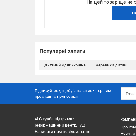
На цей товар ще не 
Н
Популярні запити
Дитячий одяг Україна
Черевики дитячі
Підписуйтесь, щоб дізнаватись першим
про акції та пропозиції
АІ Служба підтримки
КОМПАН
Інформаційний центр, FAQ
Про ко
Написати нам повідомлення
Новини