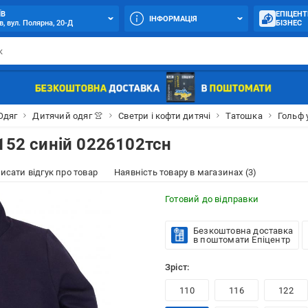
ЇВ
ЕПІЦЕНТ
ІНФОРМАЦІЯ
в, вул. Полярна, 20-Д
БІЗНЕС
Одяг
Дитячий одяг 👚
Светри і кофти дитячі
Татошка
Гольф 
152 синій 0226102тсн
исати відгук про товар
Наявність товару в магазинах (3)
Готовий до відправки
Безкоштовна доставка
в поштомати Епіцентр
Зріст:
110
116
122