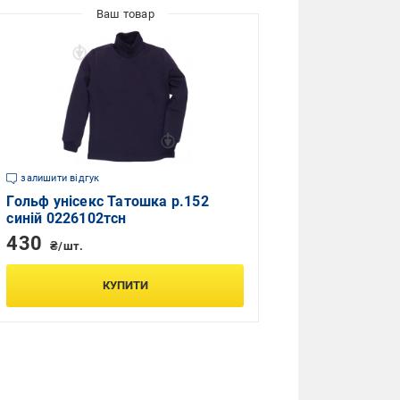
залишити відгук
Гольф унісекс Татошка р.152
синій 0226102тсн
430
₴/шт.
КУПИТИ