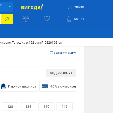
Р
Увійти
Кошик
унісекс Татошка р.152 синій 0226102тсн
залишити відгук
КОД
22503771
Пакунок школяра
-10% з суперкредиткою VISA Вигода
128
134
140
146