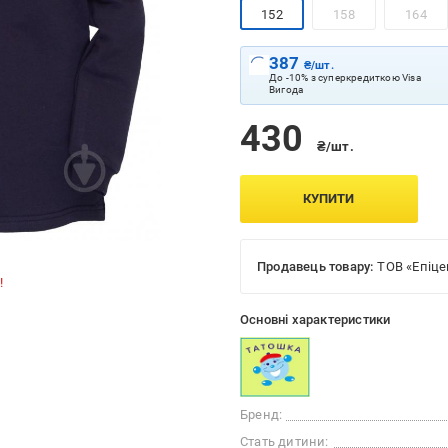
152
158
164
387
₴/шт.
До -10% з суперкредиткою Visa
Вигода
430
₴/шт.
КУПИТИ
Продавець товару:
ТОВ «Епіце
!
Основні характеристики
Бренд:
Стать дитини: