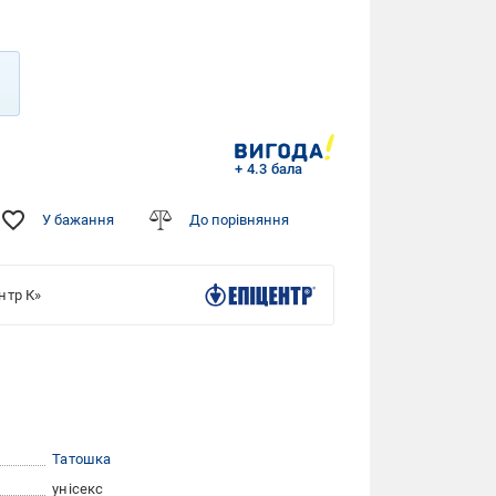
+ 4.3 бала
У бажання
До порівняння
нтр К»
Татошка
унісекс