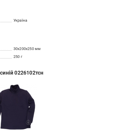
Україна
30x200x250 мм
250 г
 синій 0226102тсн