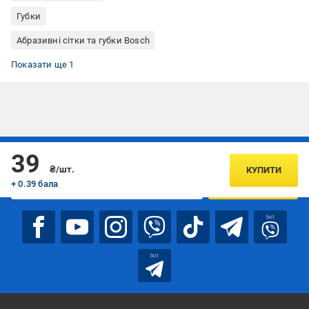
Губки
Абразивні сітки та губки Bosch
Губка абразивна
Показати ще 1
Підписуйтесь, щоб дізнаватись першим про акції та пропозиції
39
₴/шт.
КУПИТИ
+ 0.39 бала
ПІДПИСАТИСЯ
bot
bot