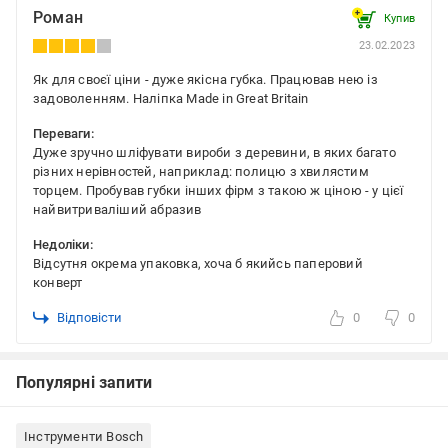
Роман
Купив
23.02.2023
Як для своєї ціни - дуже якісна губка. Працював нею із
задоволенням. Наліпка Made in Great Britain
Переваги:
Дуже зручно шліфувати вироби з деревини, в яких багато
різних нерівностей, наприклад: полицю з хвилястим
торцем. Пробував губки інших фірм з такою ж ціною - у цієї
найвитриваліший абразив
Недоліки:
Відсутня окрема упаковка, хоча б якийсь паперовий
конверт
Відповісти
0
0
Популярні запити
Інструменти Bosch