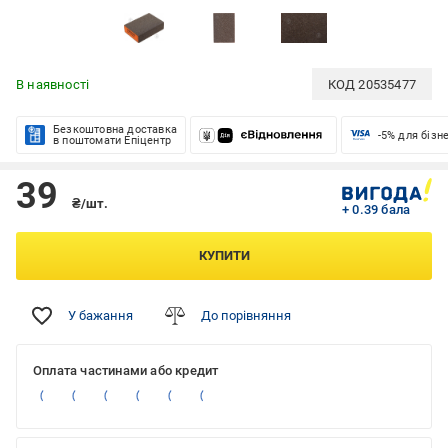
В наявності
КОД
20535477
Безкоштовна доставка
-5% для бізн
в поштомати Епіцентр
39
₴/шт.
+ 0.39 бала
КУПИТИ
У бажання
До порівняння
Оплата частинами або кредит