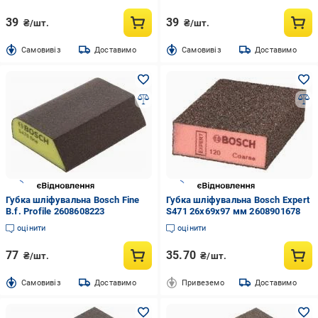
39
39
₴/шт.
₴/шт.
Cамовивіз
Доставимо
Cамовивіз
Доставимо
Губка шліфувальна Bosch Fine
Губка шліфувальна Bosch Expert
B.f. Profile 2608608223
S471 26x69x97 мм 2608901678
оцінити
оцінити
77
35.70
₴/шт.
₴/шт.
Cамовивіз
Доставимо
Привеземо
Доставимо