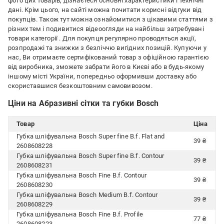
фото цих товарів, дізнаєтеся основні характеристики і технічні
дані. Крім цього, на сайті можна почитати корисні відгуки від
покупців. Також тут можна ознайомитися з цікавими статтями з
різних тем і подивитися відеоогляди на найбільш затребувані
товари категорії
. Для покупця регулярно проводяться акції,
розпродажі та знижки з безліччю вигідних позицій. Купуючи у
нас, Ви отримаєте сертифікований товар з офіційною гарантією
від виробника, зможете забрати його в Києві або в будь-якому
іншому місті України, попередньо оформивши доставку або
скориставшися безкоштовним самовивозом.
Ціни на Абразивні сітки та губки Bosch
Товар
Ціна
Губка шліфувальна Bosch Super fine B.f. Flat and
39 ₴
2608608228
Губка шліфувальна Bosch Super fine B.f. Contour
39 ₴
2608608231
Губка шліфувальна Bosch Fine B.f. Contour
39 ₴
2608608230
Губка шліфувальна Bosch Medium B.f. Contour
39 ₴
2608608229
Губка шліфувальна Bosch Fine B.f. Profile
77 ₴
2608608223