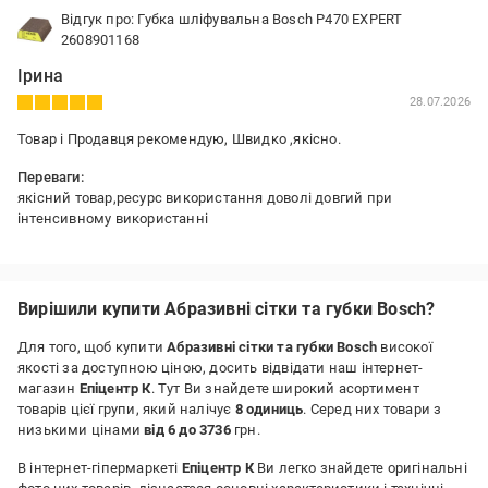
Відгук про: Губка шліфувальна Bosch P470 EXPERT
2608901168
Ірина
28.07.2026
Товар і Продавця рекомендую, Швидко ,якісно.
Переваги:
якісний товар,ресурс використання доволі довгий при
інтенсивному використанні
Вирішили купити Абразивні сітки та губки Bosch?
Для того, щоб купити
Абразивні сітки та губки Bosch
високої
якості за доступною ціною, досить відвідати наш інтернет-
магазин
Епіцентр К
. Тут Ви знайдете широкий асортимент
товарів цієї групи, який налічує
8 одиниць
. Серед них товари з
низькими цінами
від 6 до 3736
грн.
В інтернет-гіпермаркеті
Епіцентр К
Ви легко знайдете оригінальні