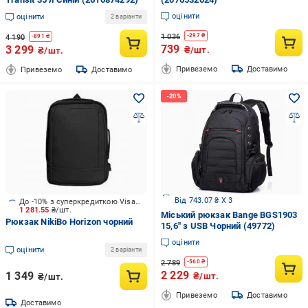
оцінити
оцінити
2 варіанти
1 036
-
297
₴
4 190
-
891
₴
739
3 299
₴/шт.
₴/шт.
Привеземо
Доставимо
Привеземо
Доставимо
Від 743.07 ₴ X 3
До -10% з суперкредиткою Visa Вигода
1 281.55
₴/шт.
Міський рюкзак Bange BGS1903
Рюкзак NikiBo Horizon чорний
15,6" з USB Чорний (49772)
оцінити
оцінити
2 варіанти
2 789
-
560
₴
2 229
1 349
₴/шт.
₴/шт.
Привеземо
Доставимо
Доставимо