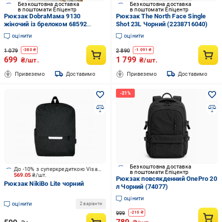
Безкоштовна доставка
Безкоштовна доставка
в поштомати Епіцентр
в поштомати Епіцентр
Рюкзак DobraМама 9130
Рюкзак The North Face Single
жіночий із брелоком 68592
Shot 23L Чорний (2238716040)
Чорний
оцінити
оцінити
1 079
2 890
-
380
₴
-
1 091
₴
699
1 799
₴/шт.
₴/шт.
Привеземо
Доставимо
Привеземо
Доставимо
Безкоштовна доставка
До -10% з суперкредиткою Visa Вигода
в поштомати Епіцентр
569.05
₴/шт.
Рюкзак повсякденний OnePro 20
Рюкзак NikiBo Lite чорний
л Чорний (74077)
оцінити
оцінити
2 варіанти
999
-
210
₴