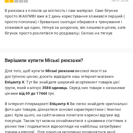
04.07.2026
В рюкзака з плюсів це місткість і сам матеріал. Самі бігунки
просто ЖАХЛИВІ вже в 2 день користування зламався перший (
просто пополам) і буквально сьогодні збирався з тренування і
зламався ще один, тягнув за шнурочок, він лишився цілим, зате
бігунок просто розлетівся по роздівалці. Силою не тягнув
Переваги:
Місткість, матеріал самого рюкзака
Недоліки:
Вирішили купити Міські рюкзаки?
Матеріал замків
Для того, щоб купити
Міські рюкзаки
високої якості за
доступною ціною, досить відвідати наш інтернет-магазин
Епіцентр К
. Тут Ви знайдете широкий асортимент товарів цієї
групи, який налічує
3588 одиниць
. Серед них товари з низькими
цінами
від 69 до 17444
грн.
В інтернет-гіпермаркеті
Епіцентр К
Ви легко знайдете оригінальні
фото цих товарів, дізнаєтеся основні характеристики і технічні
дані. Крім цього, на сайті можна почитати корисні відгуки від
покупців. Також тут можна ознайомитися з цікавими статтями з
різних тем і подивитися відеоогляди на найбільш затребувані
товари категорії
. Для покупця регулярно проводяться акції,