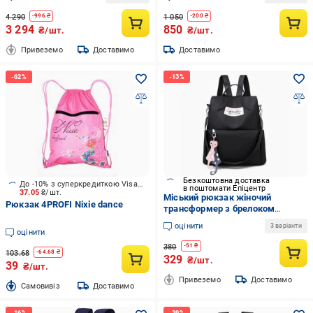
4 290
1 050
-
996
₴
-
200
₴
3 294
850
₴/шт.
₴/шт.
Привеземо
Доставимо
Доставимо
Безкоштовна доставка
До -10% з суперкредиткою Visa Вигода
в поштомати Епіцентр
37.05
₴/шт.
Міський рюкзак жіночий
Рюкзак 4PROFI Nixie dance
трансформер з брелоком
32х31х13 см Чорний (СР-5740-3)
оцінити
3 варіанти
оцінити
380
-
51
₴
103.68
-
64.68
₴
329
₴/шт.
39
₴/шт.
Привеземо
Доставимо
Cамовивіз
Доставимо