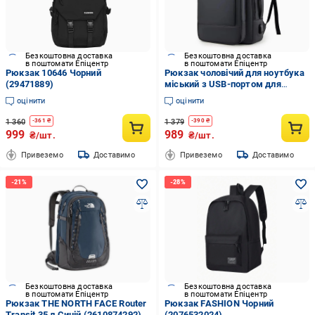
Безкоштовна доставка
Безкоштовна доставка
в поштомати Епіцентр
в поштомати Епіцентр
Рюкзак 10646 Чорний
Рюкзак чоловічий для ноутбука
(29471889)
міський з USB-портом для
документів водостійкий 26 л
оцінити
оцінити
Чорний
1 360
1 379
-
361
₴
-
390
₴
999
989
₴/шт.
₴/шт.
Привеземо
Доставимо
Привеземо
Доставимо
Безкоштовна доставка
Безкоштовна доставка
в поштомати Епіцентр
в поштомати Епіцентр
Рюкзак THE NORTH FACE Router
Рюкзак FASHION Чорний
Transit 35 л Синій (2610874292)
(2076532024)