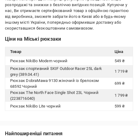
розпродажі та знижки з безліччю вигідних позицій. Купуючи у
нас, Ви отримаєте сертифікований товар з офіційною гарантією
від виробника, зможете забрати його в Києві або в будь-якому
іншому місті України, попередньо оформивши доставку або
скориставшися безкоштовним самовивозом.
Ціни на Міські рюкзаки
Товар
Ціна
Рюкзак NikiBo Modern чорний
549 ₴
Рюкзак спортивний SKIF Outdoor Racer 25L dark
1 719 ₴
grey (389.04.41)
Рюкзак DobraМама 9130 жіночий із брелоком
699 ₴
68592 Чорний
Рюкзак The North Face Single Shot 23L Чорний
1 799 ₴
(2238716040)
Рюкзак NikiBo Lite чорний
599 ₴
Найпоширеніші питання