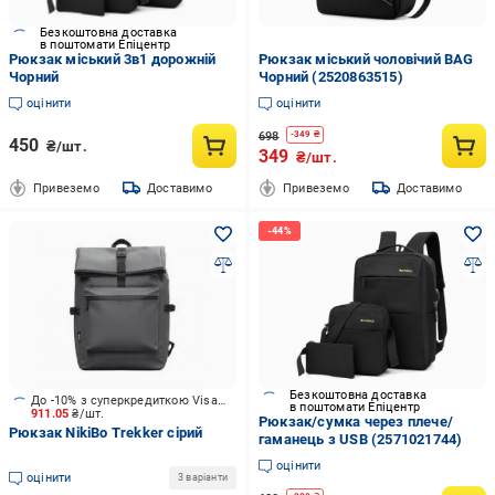
Безкоштовна доставка
в поштомати Епіцентр
Рюкзак міський 3в1 дорожній
Рюкзак міський чоловічий BAG
Чорний
Чорний (2520863515)
оцінити
оцінити
698
-
349
₴
450
₴/шт.
349
₴/шт.
Привеземо
Доставимо
Привеземо
Доставимо
Безкоштовна доставка
До -10% з суперкредиткою Visa Вигода
в поштомати Епіцентр
911.05
₴/шт.
Рюкзак/сумка через плече/
Рюкзак NikiBo Trekker сірий
гаманець з USB (2571021744)
оцінити
оцінити
3 варіанти