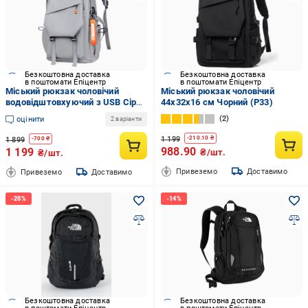
Безкоштовна доставка
Безкоштовна доставка
в поштомати Епіцентр
в поштомати Епіцентр
Міський рюкзак чоловічий
Міський рюкзак чоловічий
водовідштовхуючий з USB Сірий
44x32x16 см Чорний (Р33)
(РСГ499)
2
оцінити
2 варіанти
1 199
-
210.10
₴
1 899
-
700
₴
988.90
1 199
₴/шт.
₴/шт.
Привеземо
Доставимо
Привеземо
Доставимо
Безкоштовна доставка
Безкоштовна доставка