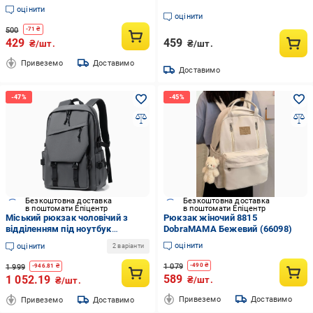
46х30х14 см Синій (СР-4420-2)
оцінити
оцінити
500
-
71
₴
429
459
₴/шт.
₴/шт.
Привеземо
Доставимо
Доставимо
Безкоштовна доставка
Безкоштовна доставка
в поштомати Епіцентр
в поштомати Епіцентр
Міський рюкзак чоловічий з
Рюкзак жіночий 8815
відділенням під ноутбук
DobraMAMA Бежевий (66098)
47x32x16 см Сірий (Р3С3Н)
оцінити
оцінити
2 варіанти
1 079
-
490
₴
1 999
-
946.81
₴
589
1 052.19
₴/шт.
₴/шт.
Привеземо
Доставимо
Привеземо
Доставимо