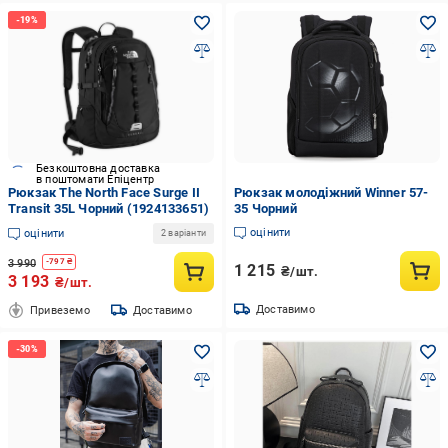
Безкоштовна доставка
в поштомати Епіцентр
Рюкзак The North Face Surge II
Рюкзак молодіжний Winner 57-
Transit 35L Чорний (1924133651)
35 Чорний
оцінити
оцінити
2 варіанти
3 990
-
797
₴
1 215
₴/шт.
3 193
₴/шт.
Доставимо
Привеземо
Доставимо