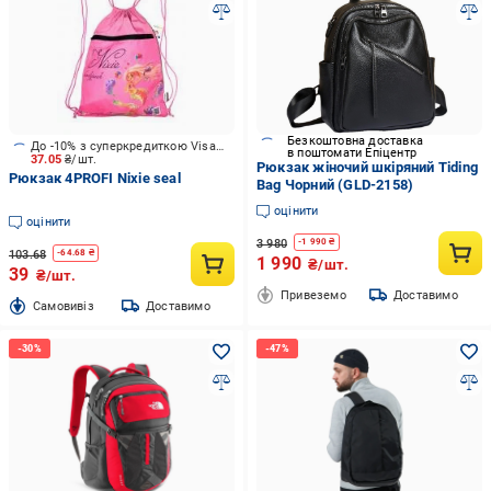
Безкоштовна доставка
До -10% з суперкредиткою Visa Вигода
в поштомати Епіцентр
37.05
₴/шт.
Рюкзак жіночий шкіряний Tiding
Рюкзак 4PROFI Nixie seal
Bag Чорний (GLD-2158)
оцінити
оцінити
3 980
-
1 990
₴
103.68
-
64.68
₴
1 990
₴/шт.
39
₴/шт.
Привеземо
Доставимо
Cамовивіз
Доставимо