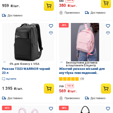
680
-
300
₴
380
959
₴/шт.
₴/шт.
Привеземо
Доставимо
Доставимо
Безкоштовна доставка
-5% для бізнесу з VISA
в поштомати Епіцентр
Рюкзак TD23 WARRIOR чорний
Жіночий рюкзак міський для
23 л
ноутбука повсякденний
водонепроникний стильний А4
оцінити
1
20 л Рожевий (73461)
719
-
150
₴
1 395
₴/шт.
569
₴/шт.
Доставимо
Привеземо
Доставимо