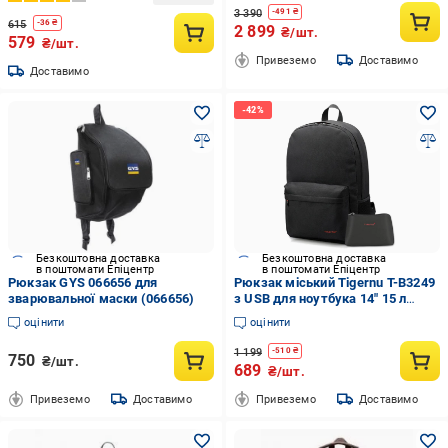
3 390
-
491
₴
615
-
36
₴
2 899
₴/шт.
579
₴/шт.
Привеземо
Доставимо
Доставимо
Безкоштовна доставка
Безкоштовна доставка
в поштомати Епіцентр
в поштомати Епіцентр
Рюкзак GYS 066656 для
Рюкзак міський Tigernu T-B3249
зварювальної маски (066656)
з USB для ноутбука 14" 15 л
Чорний (TGN-T-B3249-1876)
оцінити
оцінити
1 199
-
510
₴
750
₴/шт.
689
₴/шт.
Привеземо
Доставимо
Привеземо
Доставимо