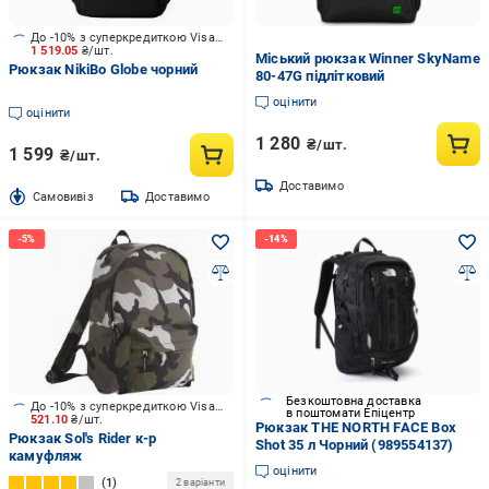
До -10% з суперкредиткою Visa Вигода
1 519.05
₴/шт.
Міський рюкзак Winner SkyName
Рюкзак NikiBo Globe чорний
80-47G підлітковий
оцінити
оцінити
1 280
₴/шт.
1 599
₴/шт.
Доставимо
Cамовивіз
Доставимо
Безкоштовна доставка
До -10% з суперкредиткою Visa Вигода
в поштомати Епіцентр
521.10
₴/шт.
Рюкзак THE NORTH FACE Box
Рюкзак Sol's Rider к-р
Shot 35 л Чорний (989554137)
камуфляж
оцінити
1
2 варіанти