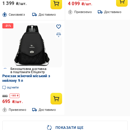
1 399
4 099
₴/шт.
₴/шт.
Привеземо
Доставимо
Cамовивіз
Доставимо
Безкоштовна доставка
в поштомати Епіцентр
Рюкзак жіночий міський з
нейлону 9 л
оцінити
880
-
185
₴
695
₴/шт.
Привеземо
Доставимо
ПОКАЗАТИ ЩЕ