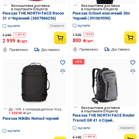
Безкоштовна доставка
Безкоштовна доставка
в поштомати Епіцентр
в поштомати Епіцентр
Рюкзак THE NORTH FACE Recon
Рюкзак School класичний 30л
31 л Червоний (2607866256)
Чорний (391069590)
оцінити
оцінити
2 варіанти
1 520
-
720
₴
4 290
-
1 291
₴
800
2 999
₴/шт.
₴/шт.
Привеземо
Доставимо
Привеземо
Доставимо
Безкоштовна доставка
До -10% з суперкредиткою Visa Вигода
в поштомати Епіцентр
1 329.05
₴/шт.
Рюкзак THE NORTH FACE Router
Рюкзак NikiBo Nomad чорний
Transit GR 41 л Сірий
(2913713264)
оцінити
3 варіанти
оцінити
5 190
-
1 091
₴