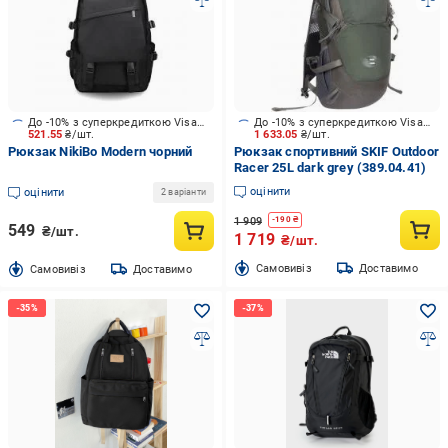
До -10% з суперкредиткою Visa Вигода
До -10% з суперкредиткою Visa Вигода
521.55
₴/шт.
1 633.05
₴/шт.
Рюкзак NikiBo Modern чорний
Рюкзак спортивний SKIF Outdoor
Racer 25L dark grey (389.04.41)
оцінити
оцінити
2 варіанти
1 909
-
190
₴
549
₴/шт.
1 719
₴/шт.
Cамовивіз
Доставимо
Cамовивіз
Доставимо