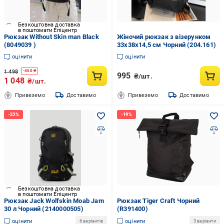
Безкоштовна доставка
в поштомати Епіцентр
Рюкзак Without Skin man Black
Жіночий рюкзак з візерунком
(8049039 )
33х38х14,5 см Чорний (204.161)
оцінити
оцінити
1 498
-
450
₴
995
₴/шт.
1 048
₴/шт.
Привеземо
Доставимо
Привеземо
Доставимо
Безкоштовна доставка
в поштомати Епіцентр
Рюкзак Jack Wolfskin Moab Jam
Рюкзак Tiger Craft Чорний
30 л Чорний (2140000505)
(R391400)
оцінити
оцінити
6 варіантів
3 варіанти