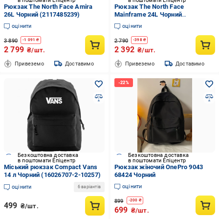
в поштомати Епіцентр
в поштомати Епіцентр
Рюкзак The North Face Amira
Рюкзак The North Face
26L Чорний (2117485239)
Mainframe 24L Чорний
(1925456137)
оцінити
оцінити
3 890
2 790
-
1 091
₴
-
398
₴
2 799
2 392
₴/шт.
₴/шт.
Привеземо
Доставимо
Привеземо
Доставимо
Безкоштовна доставка
Безкоштовна доставка
в поштомати Епіцентр
в поштомати Епіцентр
Міський рюкзак Compact Vans
Рюкзак жіночий OnePro 9043
14 л Чорний (16026707-2-10257)
68424 Чорний
оцінити
оцінити
6 варіантів
899
-
200
₴
499
₴/шт.
699
₴/шт.