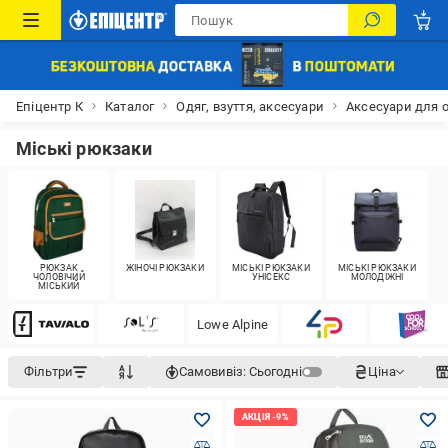
Епіцентр К
Каталог
Одяг, взуття, аксесуари
Аксесуари для 
Міські рюкзаки
РЮКЗАК
ЖІНОЧІ РЮКЗАКИ
МІСЬКІ РЮКЗАКИ
МІСЬКІ РЮКЗАКИ
ЧОЛОВІЧИЙ
УНІСЕКС
МОЛОДІЖНІ
МІСЬКИЙ
Lowe Alpine
Фільтри
Самовивіз:
Сьогодні
Ціна