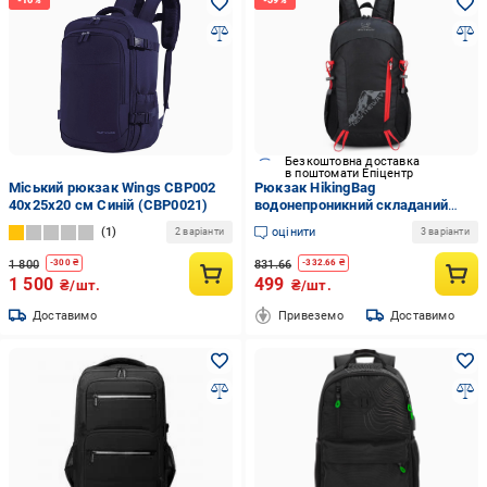
Безкоштовна доставка
в поштомати Епіцентр
Міський рюкзак Wings CBP002
Рюкзак HikingBag
40x25x20 см Синій (CBP0021)
водонепроникний складаний
Чорний (3488)
1
оцінити
2 варіанти
3 варіанти
1 800
831.66
-
300
₴
-
332.66
₴
1 500
499
₴/шт.
₴/шт.
Доставимо
Привеземо
Доставимо