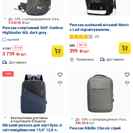
До -10% з суперкредиткою Visa Вигода
3 552.05
₴/шт.
Рюкзак шкільний міський Music
Рюкзак спортивний SKIF Outdoor
з Led-підсвічуванням
Highlander 60L dark grey
водостійкий (2571052107)
1
(389.04.39)
оцінити
680
-
281
₴
4 154
-
415
₴
399
₴/шт.
3 739
₴/шт.
Привеземо
Доставимо
Доставимо
Безкоштовна доставка
До -10% з суперкредиткою Visa Вигода
в поштомати Епіцентр
436.05
₴/шт.
Міський рюкзак для ноутбука зі
Рюкзак NikiBo Classic сірий
світловідбивачем 15,6" 12,8 л