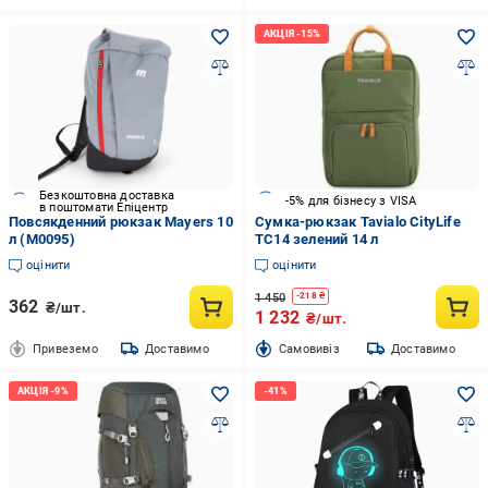
Безкоштовна доставка
-5% для бізнесу з VISA
в поштомати Епіцентр
Повсякденний рюкзак Mayers 10
Сумка-рюкзак Tavialo CityLife
л (M0095)
TC14 зелений 14 л
оцінити
оцінити
1 450
-
218
₴
362
₴/шт.
1 232
₴/шт.
Привеземо
Доставимо
Cамовивіз
Доставимо