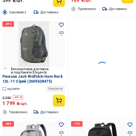
789
599
₴/шт.
₴/шт.
Привеземо
Доставимо
Cамовивіз
Доставимо
Безкоштовна доставка
в поштомати Епіцентр
Рюкзак Jack Wolfskin Ham Rock
12L-11 Сірий (2605628475)
оцінити
8 варіантів
2 290
-
491
₴
1 799
₴/шт.
Привеземо
Доставимо