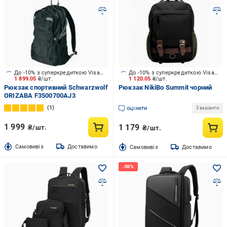
До -10% з суперкредиткою Visa Вигода
До -10% з суперкредиткою Visa Вигода
1 899.05
₴/шт.
1 120.05
₴/шт.
Рюкзак спортивний Schwarzwolf
Рюкзак NikiBo Summit чорний
ORIZABA F3500700AJ3
1
оцінити
3 варіанти
1 999
1 179
₴/шт.
₴/шт.
Cамовивіз
Доставимо
Cамовивіз
Доставимо