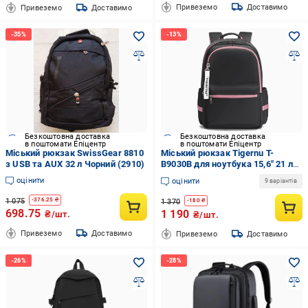
Привеземо
Доставимо
Привеземо
Доставимо
Безкоштовна доставка
Безкоштовна доставка
в поштомати Епіцентр
в поштомати Епіцентр
Міський рюкзак SwissGear 8810
Міський рюкзак Tigernu T-
з USB та AUX 32 л Чорний (2910)
B9030B для ноутбука 15,6" 21 л
Чорний з рожевим (TGN-T-
оцінити
оцінити
9 варіантів
B9030B-3826)
1 075
-
376.25
₴
1 370
-
180
₴
698.75
1 190
₴/шт.
₴/шт.
Привеземо
Доставимо
Привеземо
Доставимо