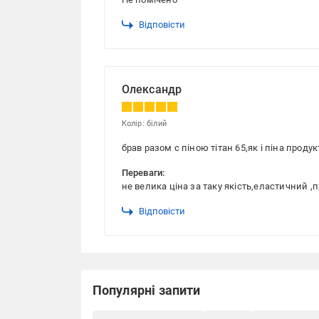
Відповісти
Олександр
Колір: білий
брав разом с піною тітан 65,як і піна проду
Переваги:
не велика ціна за таку якість,еластичний ,
Відповісти
Популярні запити