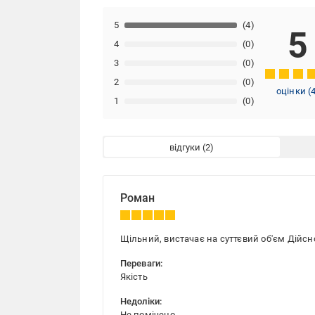
5
(4)
5
4
(0)
3
(0)
2
(0)
оцінки
(
1
(0)
відгуки
Роман
Щільний, вистачає на суттєвий об'єм Дійс
Переваги:
Якість
Недоліки:
Не помічено