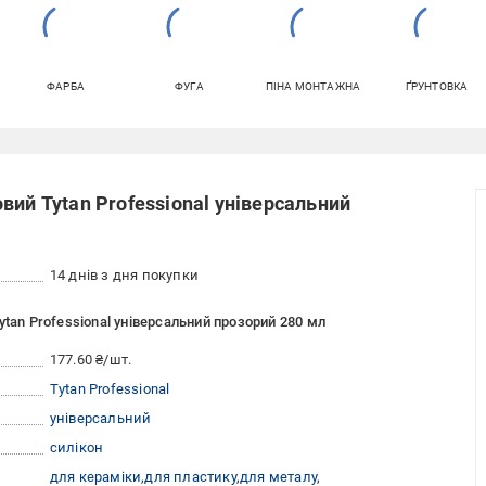
ФАРБА
ФУГА
ПІНА МОНТАЖНА
ҐРУНТОВКА
вий Tytan Professional універсальний
14 днів з дня покупки
tan Professional універсальний прозорий 280 мл
177.60 ₴/шт.
Tytan Professional
універсальний
силікон
для кераміки
для пластику
для металу