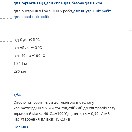
для герметизації
для скла
для бетону
для вікон
для внутрішніх і зовнішніх робіт
для внутрішніх робіт
для зовнішніх робіт
від 0 до +25 °C
від +5 до +40 °С
від -40 до +100 °C
10-11 м
280 мл
туба
Спосіб нанесення: за допомогою пістолету
час затвердіння: 2 мм/24 год
стійкий до ультрафіолету
термостійкість: -40°C...+100°C
щільність – 0,99 г/см3
час утворення плівки: 15-20 хв
Польща