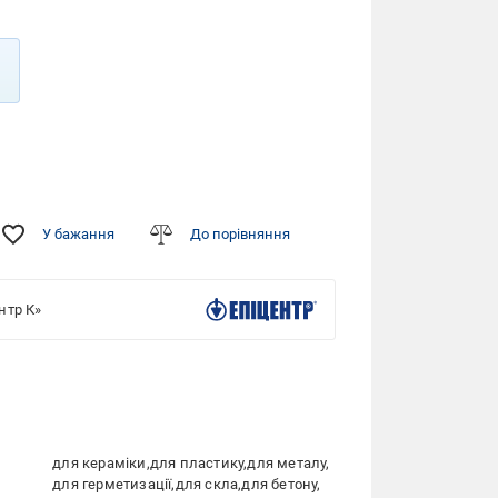
У бажання
До порівняння
нтр К»
для кераміки
для пластику
для металу
для герметизації
для скла
для бетону