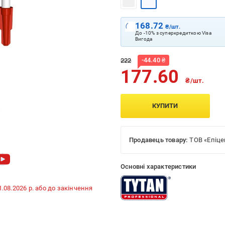
168.72
₴/шт.
До -10% з суперкредиткою Visa
Вигода
-
44.40
₴
222
177.60
₴/шт.
КУПИТИ
Продавець товару:
ТОВ «Епіце
Основні характеристики
31.08.2026 р. або до закінчення