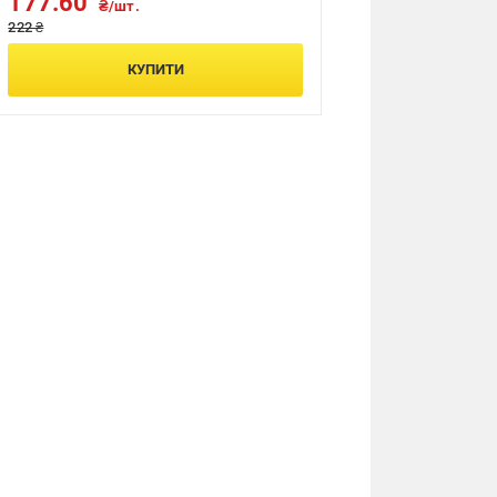
177.60
₴/шт.
222 ₴
КУПИТИ