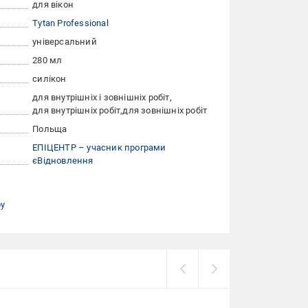
для вікон
Tytan Professional
універсальний
280 мл
силікон
для внутрішніх і зовнішніх робіт
для внутрішніх робіт
для зовнішніх робіт
Польща
ЕПІЦЕНТР – учасник програми
єВідновлення
ру