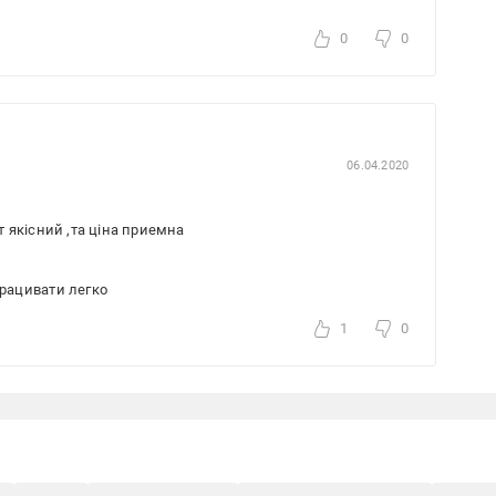
0
0
06.04.2020
кт якісний ,та ціна приемна
працивати легко
1
0