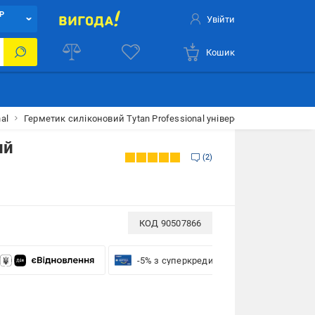
Р
Увійти
Кошик
al
Герметик силіконовий Tytan Professional універсальний прозори
ий
2
КОД
90507866
-5% з суперкредиткою VISA Вигода