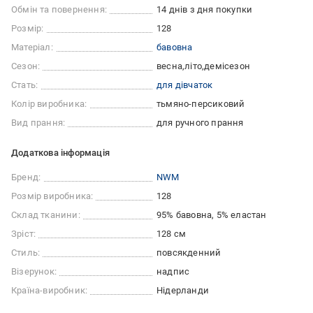
Обмін та повернення:
14 днів з дня покупки
Розмір:
128
Матеріал:
бавовна
Сезон:
весна
літо
демісезон
Стать:
для дівчаток
Колір виробника:
тьмяно-персиковий
Вид прання:
для ручного прання
Додаткова інформація
Бренд:
NWM
Розмір виробника:
128
Склад тканини:
95% бавовна, 5% еластан
Зріст:
128 см
Стиль:
повсякденний
Візерунок:
надпис
Країна-виробник:
Нідерланди