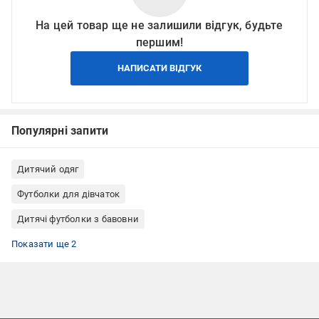
На цей товар ще не залишили відгук, будьте
першим!
НАПИСАТИ ВІДГУК
Популярні запити
Дитячий одяг
Футболки для дівчаток
Дитячі футболки з бавовни
Футболки дитячі NWM
Дитячі футболки з Тралалеро Тралала
Показати ще 2