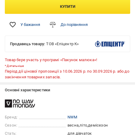
КУПИТИ
У бажання
До порівняння
Продавець товару:
ТОВ «Епіцентр К»
Товар бере участь у програмі «Пакунок малюка»!
*
Детальніше
Період дії цінової пропозиції з 10.06.2026 р. по 30.09.2026 р. або до
закінчення товарних запасів.
Основні характеристики
Бренд:
NWM
Сезон:
весна
літо
демісезон
Стать:
для дівчаток