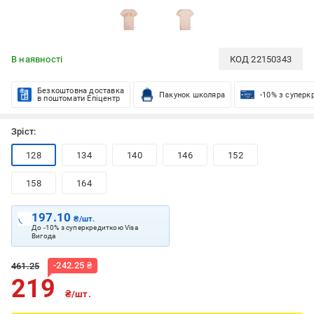
В наявності
КОД
22150343
Безкоштовна доставка
Пакунок школяра
-10% з суперк
в поштомати Епіцентр
Зріст:
128
134
140
146
152
158
164
197.10
₴/шт.
До -10% з суперкредиткою Visa
Вигода
-
242.25
₴
461.25
219
₴/шт.