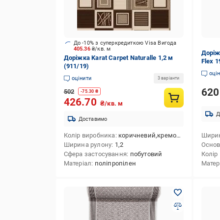
До -10% з суперкредиткою Visa Вигода
405.36
₴/кв. м
Доріж
Доріжка Karat Carpet Naturalle 1,2 м
Flex 1
(911/19)
Темно
оці
оцінити
3 варіанти
62
502
-
75.30
₴
426.70
₴/кв. м
Д
Доставимо
Колір виробника
коричневий,кремовий
Ширин
Ширина рулону
1,2
Осно
Сфера застосування
побутовий
Колір
Матеріал
поліпропілен
Матер