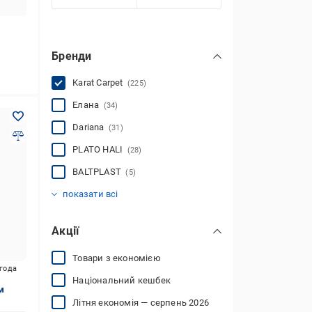
Бренди
Karat Carpet
(225)
Елана
(34)
Dariana
(31)
PLATO HALI
(28)
BALTPLAST
(5)
Moldabela
King Floor
Beaulieu
Art Carpet
TGS
Інше
Ozkaplan Karpet
Arka Carpet
Sintelon
Betap
VEBE
Aladdin
DAKARIA
Dinarsu
Karat
Plato
Real
Rubin Carpet
Sticker Wall
Unicorn
Zgarda
(13)
(4)
(34)
(153)
(12)
(106)
(5)
(11)
(15)
(2)
(42)
(6)
(9)
(22)
(2)
(39)
(35)
(12)
(5)
(12)
(13)
показати всі
Акції
Товари з економією
игода
Національний кешбек
 м
Літня економія — серпень 2026