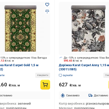
-10% з суперкредиткою Visa Вигода
До -10% з суперкредиткою Visa В
8.12
₴/кв. м
595.65
₴/кв. м
а Karat Carpet Gold 1,5 м
Доріжка Karat Carpet Anny 1,15 
32)
(33011/085)
нити
оцінити
4 варіанти
3 в
.60
627
₴/кв. м
₴/кв. м
оставимо
Cамовивіз
Доставимо
 виробника
зелений
Колір виробника
різнокольоров
іал
поліпропілен
Матеріал
поліпропілен