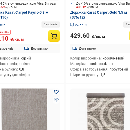
-10% з суперкредиткою Visa Вигода
До -10% з суперкредиткою Visa В
8.59
₴/кв. м
408.12
₴/кв. м
ка Karat Carpet Fayno 0,8 м
Доріжка Karat Carpet Gold 1,5 м
/190)
(376/12)
нити
оцінити
5 варіантів
4 в
75.90
₴
429.60
₴/кв. м
.10
₴/кв. м
амовивіз
Доставимо
Доставимо
 виробника
сірий
Колір виробника
коричневий
іал
поліпропілен
Матеріал
поліпропілен
а рулону
0,8
Сфера застосування
побутовий
ва
джут,поліефір
Ширина рулону
1,5