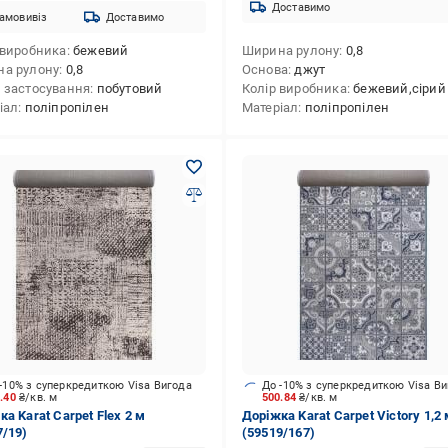
Доставимо
амовивіз
Доставимо
 виробника
бежевий
Ширина рулону
0,8
а рулону
0,8
Основа
джут
 застосування
побутовий
Колір виробника
бежевий,сірий
іал
поліпропілен
Матеріал
поліпропілен
-10% з суперкредиткою Visa Вигода
До -10% з суперкредиткою Visa В
4.40
₴/кв. м
500.84
₴/кв. м
а Karat Carpet Flex 2 м
Доріжка Karat Carpet Victory 1,2
7/19)
(59519/167)