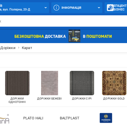
ЇВ
ЕПІЦЕНТ
ІНФОРМАЦІЯ
в, вул. Полярна, 20-Д
БІЗНЕС
Доріжки
Карат
ДОРІЖКИ
ДОРІЖКИ БЕЖЕВІ
ДОРІЖКИ СІРІ
ДОРІЖКИ GOLD
ОДНОТОННІ
PLATO HALI
BALTPLAST