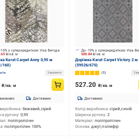
-10% з суперкредиткою Visa Вигода
До -10% з суперкредиткою Visa В
5.65
₴/кв. м
500.84
₴/кв. м
ка Karat Carpet Anny 0,95 м
Доріжка Karat Carpet Victory 2 м
1/160)
(59526/670)
нити
1
3 варіанти
5 ва
7
527.20
₴/кв. м
₴/кв. м
амовивіз
Доставимо
Доставимо
 виробника
бежевий,сірий
Колір виробника
сірий,синій
а рулону
0,95
Ширина рулону
2
іал
поліпропілен
Матеріал
поліпропілен
ва
поліпропілен 100%
Основа
джут,поліефір