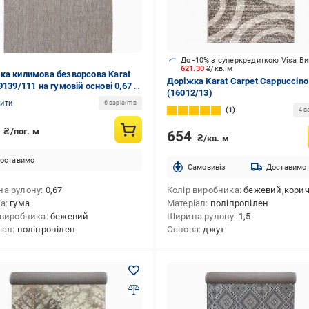
До -10% з суперкредиткою Visa В
621.30
₴/кв. м
ка килимова безворсова Karat
Доріжка Karat Carpet Cappuccino
9139/111 на гумовій основі 0,67 м
(16012/13)
-бежевий (00-00017119)
нити
6 варіантів
1
4 в
0
₴/пог. м
654
₴/кв. м
оставимо
Cамовивіз
Доставимо
а рулону
0,67
Колір виробника
бежевий,коричн
ва
гума
Матеріал
поліпропілен
 виробника
бежевий
Ширина рулону
1,5
іал
поліпропілен
Основа
джут