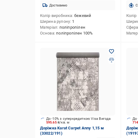
Доставимо
C
Колір виробника
бежевий
Колір
Ширина рулону
1
Ширин
Матеріал
поліпропілен
Сфера
Основа
поліпропілен 100%
Матер
До -10% з суперкредиткою Visa Вигода
До 
595.65
₴/кв. м
71
Доріжка Karat Carpet Anny 1,15 м
Доріжк
(33022/191)
(1919