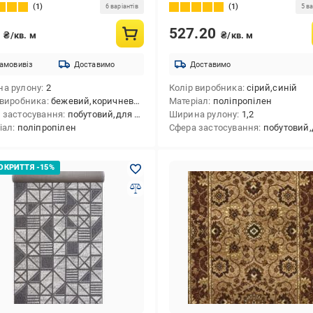
1
1
6 варіантів
5 ва
2
527.20
₴/кв. м
₴/кв. м
амовивіз
Доставимо
Доставимо
а рулону
2
Колір виробника
сірий,синій
 виробника
бежевий,коричневий
Матеріал
поліпропілен
 застосування
побутовий,для житлових приміщень,для кухні
Ширина рулону
1,2
іал
поліпропілен
Сфера застосування
побутовий,для житлових приміщен