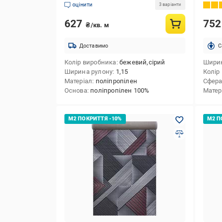
оцінити
3 варіанти
627
75
₴/кв. м
Доставимо
C
Колір виробника
бежевий,сірий
Ширин
Ширина рулону
1,15
Колір
Матеріал
поліпропілен
Сфера
Основа
поліпропілен 100%
Матер