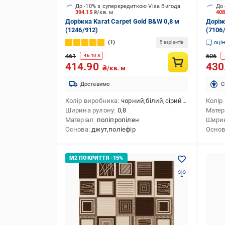
До -10% з суперкредиткою Visa Вигода
До 
394.15
₴/кв. м
40
Доріжка Karat Carpet Gold B&W 0,8 м
Доріж
(1246/912)
(7106
1
оці
5 варіантів
461
506
-
46.10
₴
-
414.90
430
₴/кв. м
Доставимо
C
Колір виробника
чорний,білий,сірий,бордовий
Колір
Ширина рулону
0,8
Матер
Матеріал
поліпропілен
Ширин
Основа
джут,поліефір
Осно