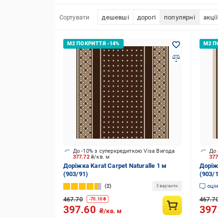
Сортувати
дешевші
дорогі
популярні
акції
До -10% з суперкредиткою Visa Вигода
До 
377.72
₴/кв. м
37
Доріжка Karat Carpet Naturalle 1 м
Доріжк
(903/91)
(903/
2
оці
3 варіанти
467.70
467.7
-
70.10
₴
397.60
397
₴/кв. м