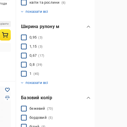
квіти та рослини
(6)
игода
класичний
однотонний
прованс
сучасний
(8)
(80)
(6)
(10)
показати всі
аріанти
Ширина рулону м
0,95
(3)
1,15
(3)
0,67
(17)
0,8
(39)
1
(45)
0,78
1,2
1,5
2
(32)
(43)
(40)
(3)
показати всі
Базовий колір
бежевий
(73)
бордовий
(5)
білий
(5)