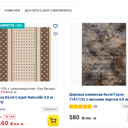
новинки
доступно для самовивозу
-10% з суперкредиткою Visa Вигода
7.72
₴/кв. м
Доріжка килимова Karat Fayno
а Karat Carpet Naturalle 0,8 м
7147/123 з низьким ворсом 0,8 м
19)
Сірий/Бежевий (00-00017136)
2
5 ва
нити
3 варіанти
580
0
-
70.10
₴
₴/пог. м
.60
₴/кв. м