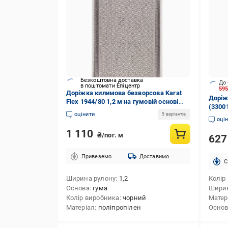
Безкоштовна доставка
До 
в поштомати Епіцентр
59
Доріжка килимова безворсова Karat
Доріж
Flex 1944/80 1,2 м на гумовій основі
(3300
Чорний/Сірий (00-00008352)
оцінити
5 варіантів
оці
1 110
₴/пог. м
62
Привеземо
Доставимо
C
Ширина рулону
1,2
Колір
Основа
гума
Ширин
Колір виробника
чорний
Матер
Матеріал
поліпропілен
Осно