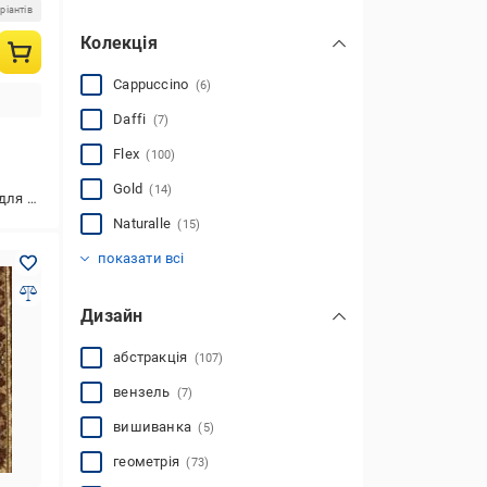
ріантів
Колекція
Cappuccino
(6)
Daffi
(7)
Flex
(100)
Gold
(14)
ь,для кухні
Naturalle
(15)
Anny
Fayno
Gold B&W
Gold Rada
Victory
(9)
(25)
(10)
(10)
(1)
показати всі
Дизайн
абстракція
(107)
вензель
(7)
вишиванка
(5)
геометрія
(73)