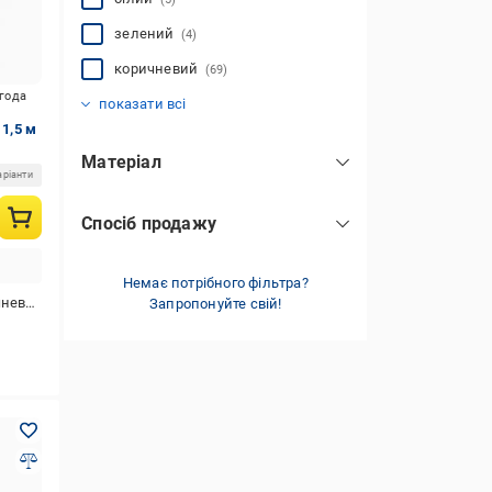
зелений
(4)
коричневий
(69)
кремовий
синій
сірий
червоний
чорний
антрацитовий
різнокольоровий
(102)
(13)
(20)
(1)
(3)
(5)
(3)
игода
показати всі
 1,5 м
Матеріал
аріанти
поліестер
(6)
Спосіб продажу
поліпропілен
(225)
відрізний
(143)
Немає потрібного фільтра?
евий
Запропонуйте свій!