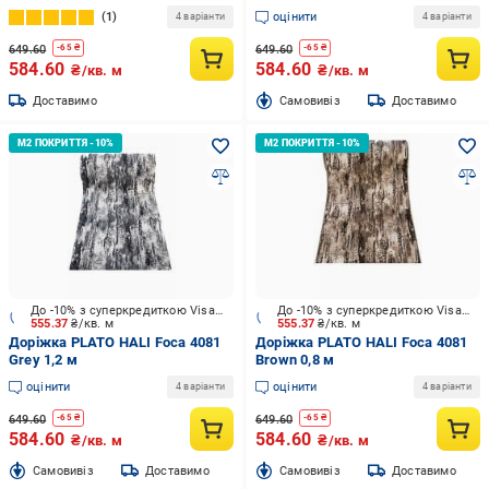
1
оцінити
4 варіанти
4 варіанти
649.60
649.60
-
65
₴
-
65
₴
584.60
584.60
₴/кв. м
₴/кв. м
Доставимо
Cамовивіз
Доставимо
До -10% з суперкредиткою Visa Вигода
До -10% з суперкредиткою Visa Вигода
555.37
₴/кв. м
555.37
₴/кв. м
Доріжка PLATO HALI Foca 4081
Доріжка PLATO HALI Foca 4081
Grey 1,2 м
Brown 0,8 м
оцінити
оцінити
4 варіанти
4 варіанти
649.60
649.60
-
65
₴
-
65
₴
584.60
584.60
₴/кв. м
₴/кв. м
Cамовивіз
Доставимо
Cамовивіз
Доставимо