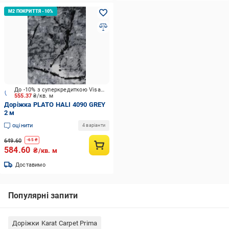
До -10% з суперкредиткою Visa Вигода
555.37
₴/кв. м
Доріжка PLATO HALI 4090 GREY
2 м
оцінити
4 варіанти
649.60
-
65
₴
584.60
₴/кв. м
Доставимо
Популярні запити
Доріжки Karat Carpet Prima