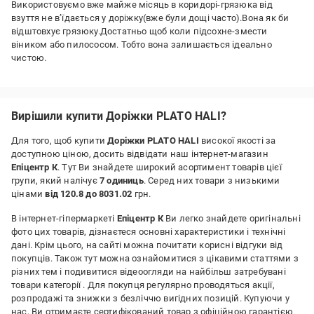
Використовуємо вже майже місяць в коридорі-грязюка від
взуття не вʼїдається у доріжку(вже були дощі часто).Вона як би
відштовхує грязюку.Достатньо щоб коли підсохне-змести
віником або пилососом. Тобто вона залишається ідеально
чистою.
Вирішили купити Доріжки PLATO HALI?
Для того, щоб купити
Доріжки PLATO HALI
високої якості за
доступною ціною, досить відвідати наш інтернет-магазин
Епіцентр К
. Тут Ви знайдете широкий асортимент товарів цієї
групи, який налічує
7 одиниць
. Серед них товари з низькими
цінами
від 120.8 до 8031.02
грн.
В інтернет-гіпермаркеті
Епіцентр К
Ви легко знайдете оригінальні
фото цих товарів, дізнаєтеся основні характеристики і технічні
дані. Крім цього, на сайті можна почитати корисні відгуки від
покупців. Також тут можна ознайомитися з цікавими статтями з
різних тем і подивитися відеоогляди на найбільш затребувані
товари категорії
. Для покупця регулярно проводяться акції,
розпродажі та знижки з безліччю вигідних позицій. Купуючи у
нас, Ви отримаєте сертифікований товар з офіційною гарантією