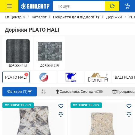
Епіцентр К
Каталог
Покриття для підлоги 👣
Доріжки
PL
Доріжки PLATO HALI
ДОРІЖКИ 1 М
ДОРІЖКИ СІРІ
PLATO HALI
BALTPLAS
Фільтри (1)
Самовивіз:
Сьогодні
Продавец