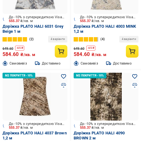
До -10% з суперкредиткою Visa Вигода
До -10% з суперкредиткою Visa Вигода
555.37
₴/кв. м
555.37
₴/кв. м
Доріжка PLATO HALI 6031 Grey
Доріжка PLATO HALI 4003 MINK
Beige 1 м
1,2 м
2
4
4 варіанти
4 варіанти
649.60
649.60
-
65
₴
-
65
₴
584.60
584.60
₴/кв. м
₴/кв. м
Cамовивіз
Доставимо
Cамовивіз
Доставимо
До -10% з суперкредиткою Visa Вигода
До -10% з суперкредиткою Visa Вигода
555.37
₴/кв. м
555.37
₴/кв. м
Доріжка PLATO HALI 4037 Brown
Доріжка PLATO HALI 4090
1,2 м
BROWN 2 м