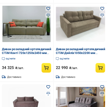
Диван розкладний ортопедичний
Диван розкладний ортопедичний
СТіМ Конті 720x1250x2450 мм
СТіМ Дейліx1050x2200 мм
Оливковий (45577)
Коричневий (45566)
оцінити
оцінити
34 325
22 990
₴/шт.
₴/шт.
Доставимо
Доставимо