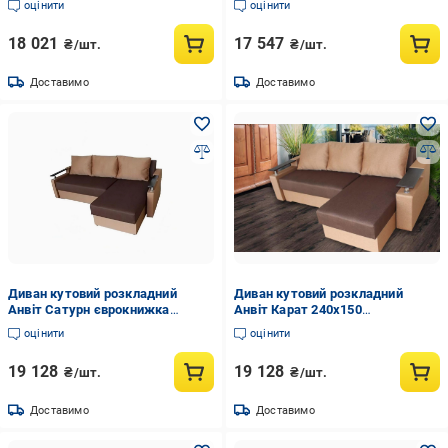
оцінити
оцінити
Сталь
18 021
17 547
₴/шт.
₴/шт.
Доставимо
Доставимо
Диван кутовий розкладний
Диван кутовий розкладний
Анвіт Сатурн єврокнижка
Анвіт Карат 240х150
дерево/тканина 220х150 см
єврокнижка Дерево/Тканина
оцінити
оцінити
Коричневий
Епіка Темно-коричневий/
Коричневий
19 128
19 128
₴/шт.
₴/шт.
Доставимо
Доставимо