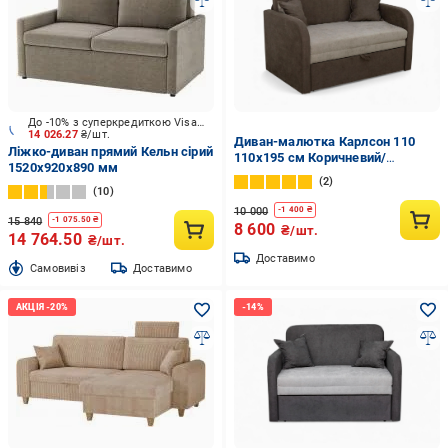
До -10% з суперкредиткою Visa Вигода
14 026.27
₴/шт.
Диван-малютка Карлсон 110
Ліжко-диван прямий Кельн сірий
110х195 см Коричневий/
1520x920x890 мм
Бежевий (29903160)
2
10
10 000
-
1 400
₴
15 840
-
1 075.50
₴
8 600
₴/шт.
14 764.50
₴/шт.
Доставимо
Cамовивіз
Доставимо