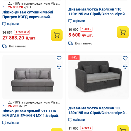
До -10% з суперкредиткою Visa Вигода
26 883.20
₴/шт.
Диван-малютка Карлсон 110
Ліжко-диван кутовий Меблі
110х195 см Сірий/Світло-сірий
Прогрес КОРД коричневий
(29903160)
оцінити
2360x1540x950 мм
оцінити
10 000
-
1 400
₴
34 854
-
6 970.80
₴
8 600
₴/шт.
27 883.20
₴/шт.
Доставимо
Доставимо
До -10% з суперкредиткою Visa Вигода
26 252
₴/шт.
Диван-малютка Карлсон 130
Ліжко-диван прямий VECTOR
130х195 см Сірий/Світло-сірий
МІЧИГАН EP-MHN MX 1,6 сірий
(29903160)
оцінити
1660x1060x930 мм
оцінити
11 000
-
2 000
₴