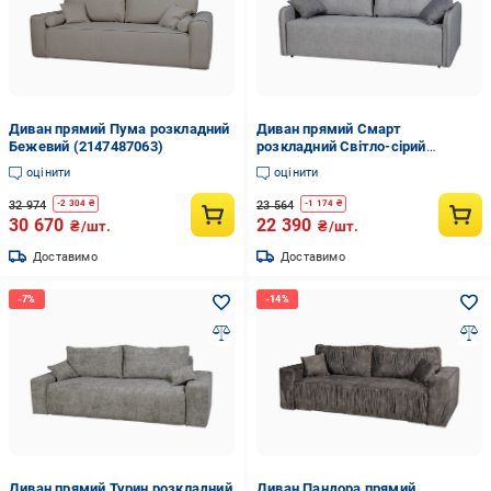
Диван прямий Пума розкладний
Диван прямий Смарт
Бежевий (2147487063)
розкладний Світло-сірий
(2147487130)
оцінити
оцінити
32 974
23 564
-
2 304
₴
-
1 174
₴
30 670
22 390
₴/шт.
₴/шт.
Доставимо
Доставимо
Диван прямий Турин розкладний
Диван Пандора прямий