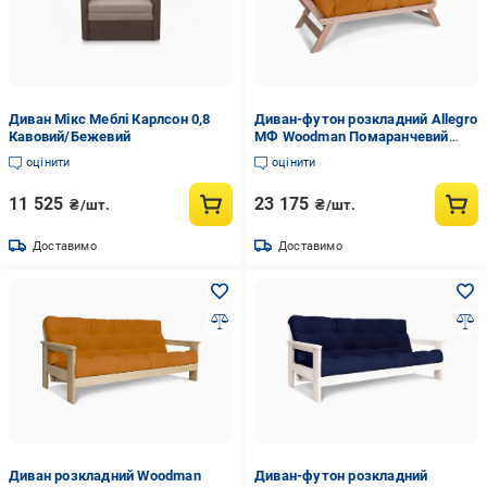
Диван Мікс Меблі Карлсон 0,8
Диван-футон розкладний Allegro
Кавовий/Бежевий
МФ Woodman Помаранчевий
(14400509)
оцінити
оцінити
11 525
23 175
₴/шт.
₴/шт.
Доставимо
Доставимо
Диван розкладний Woodman
Диван-футон розкладний