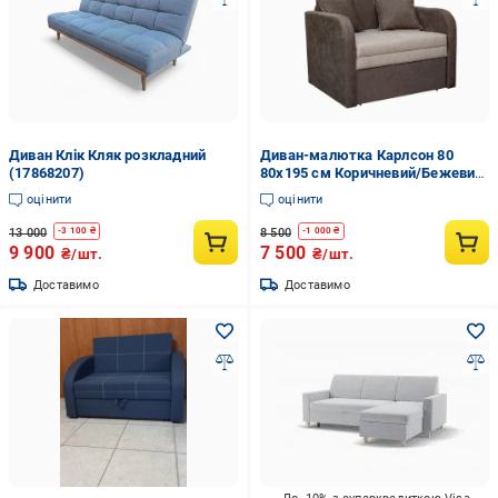
Диван Клік Кляк розкладний
Диван-малютка Карлсон 80
(17868207)
80х195 см Коричневий/Бежевий
(29903160)
оцінити
оцінити
13 000
8 500
-
3 100
₴
-
1 000
₴
9 900
7 500
₴/шт.
₴/шт.
Доставимо
Доставимо