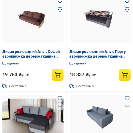
Диван розкладний Anvit Орфей
Диван розкладний Anvit Порту
єврокнижка дерево/тканина
єврокнижка дерево/тканина
ягуар 2200х100 см Шоколад/
230х100 см Темно-сірий/Сталь
оцінити
оцінити
Айворі
19 760
18 337
₴/шт.
₴/шт.
Доставимо
Доставимо