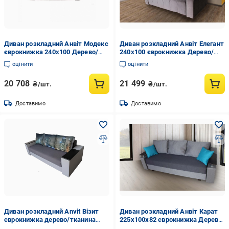
Диван розкладний Анвіт Модекс
Диван розкладний Анвіт Елегант
єврокнижка 240х100 Дерево/
240х100 єврокнижка Дерево/
Тканина Ягуар колір Шоколад
Тканина Ягуар колір Шоколад
оцінити
оцінити
20 708
21 499
₴/шт.
₴/шт.
Доставимо
Доставимо
Диван розкладний Anvit Візит
Диван розкладний Анвіт Карат
єврокнижка дерево/тканина
225х100х82 єврокнижка Дерево/
комо 240х100х82 см Графіт/
Тканина Епіка колір Сірий/Сталь