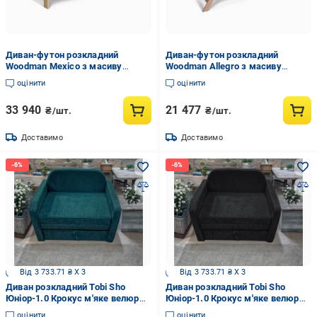
Диван-футон розкладний
Диван-футон розкладний
Woodman Mexico з масиву
Woodman Allegro з масиву
дерева Бук/Пепельний
дерева Бук/Зелений
оцінити
оцінити
33 940
21 477
₴/шт.
₴/шт.
Доставимо
Доставимо
Від 3 733.71 ₴ X 3
Від 3 733.71 ₴ X 3
Диван розкладний Tobi Sho
Диван розкладний Tobi Sho
Юніор-1.0 Крокус м'яке велюр
Юніор-1.0 Крокус м'яке велюр
1180х800х800 мм Морська
1180х800х800 мм Графітовий/97
оцінити
оцінити