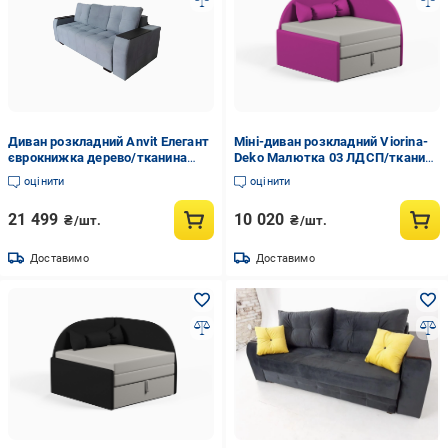
Диван розкладний Anvit Елегант
Міні-диван розкладний Viorina-
єврокнижка дерево/тканина
Deko Малютка 03 ЛДСП/тканина
ягуар 240х100 см Графіт
Etna Рожевий (39629)
оцінити
оцінити
21 499
10 020
₴/шт.
₴/шт.
Доставимо
Доставимо