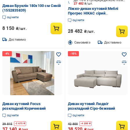
До -10% з суперкредиткою Visa Вигода
27 482
₴/шт.
Диван Бруклін 180х100 см Синій
Ліжко-диван кутовий Меблі
(1552835839)
Прогрес НІКАС сірий
оцінити
2270x1560x875 мм
оцінити
8 150
₴/шт.
28 482
₴/шт.
Доставимо
Cамовивіз
Доставимо
Диван кутовий Focus
Диван кутовий Людвіг
розкладний Коричневий
розкладний Сіро-бежевий
оцінити
оцінити
39 815
42 800
-
2 675
₴
-
4 280
₴
37 140
38 520
₴/шт.
₴/шт.