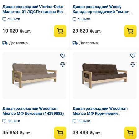
Диван розкладний Viorina-Deko
Диван розкладний Woody
Малютка 01 ЛДСП/тканина Etna
Канада ортопедичний Темно-
Чорний (39627)
сірий (14399905)
оцінити
оцінити
10 020
29 820
₴/шт.
₴/шт.
Доставимо
Доставимо
Диван розкладний Woodman
Диван розкладний Woodman
Mexico МФ Бежевий (14399882)
Mexico МФ Коричневий
(14400127)
оцінити
оцінити
35 863
39 488
₴/шт.
₴/шт.