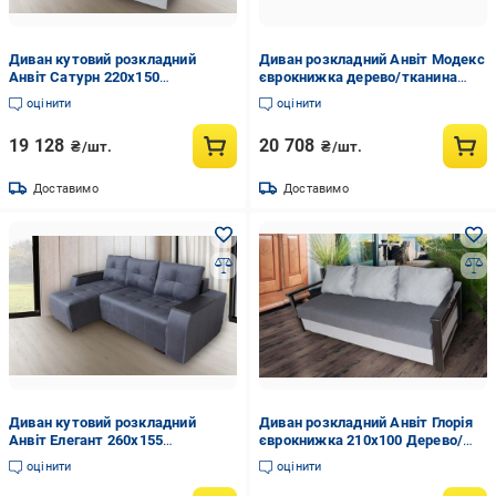
Диван кутовий розкладний
Диван розкладний Анвіт Модекс
Анвіт Сатурн 220х150
єврокнижка дерево/тканина
єврокнижка Дерево/Тканина
ягуар 240х100 см Сірий
оцінити
оцінити
колір Темно-сірий/Сірий
19 128
20 708
₴/шт.
₴/шт.
Доставимо
Доставимо
Диван кутовий розкладний
Диван розкладний Анвіт Глорія
Анвіт Елегант 260х155
єврокнижка 210х100 Дерево/
єврокнижка Дерево/Тканина
Тканина Саванна колір Сірий
оцінити
оцінити
Ягуар колір Графіт