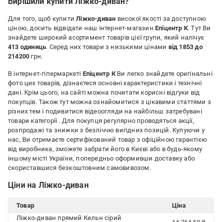
Вирішили купити Ліжко-диван?
Для того, щоб купити
Ліжко-диван
високої якості за доступною
ціною, досить відвідати наш інтернет-магазин
Епіцентр К
. Тут Ви
знайдете широкий асортимент товарів цієї групи, який налічує
413 одиниць
. Серед них товари з низькими цінами
від 1853 до
214200
грн.
В інтернет-гіпермаркеті
Епіцентр К
Ви легко знайдете оригінальні
фото цих товарів, дізнаєтеся основні характеристики і технічні
дані. Крім цього, на сайті можна почитати корисні відгуки від
покупців. Також тут можна ознайомитися з цікавими статтями з
різних тем і подивитися відеоогляди на найбільш затребувані
товари категорії
. Для покупця регулярно проводяться акції,
розпродажі та знижки з безліччю вигідних позицій. Купуючи у
нас, Ви отримаєте сертифікований товар з офіційною гарантією
від виробника, зможете забрати його в Києві або в будь-якому
іншому місті України, попередньо оформивши доставку або
скориставшися безкоштовним самовивозом.
Ціни на Ліжко-диван
Товар
Ціна
Ліжко-диван прямий Кельн сірий