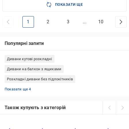
ПОКАЗАТИ ЩЕ
1
2
3
...
10
Популярні запити
Дивани кутові розкладні
Дивани на балкон з ящиками
Розкладні дивани без підлокітників
Дивани прямі розкладні
Кутові дивани трансформери
Дитячі дивани розкладні
Дивани кутові 2-спальні
Показати ще 4
Також купують з категорій