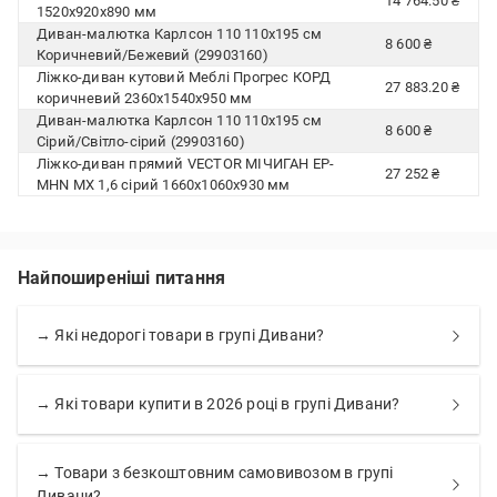
14 764.50 ₴
1520x920x890 мм
Диван-малютка Карлсон 110 110х195 см
8 600 ₴
Коричневий/Бежевий (29903160)
Ліжко-диван кутовий Меблі Прогрес КОРД
27 883.20 ₴
коричневий 2360x1540x950 мм
Диван-малютка Карлсон 110 110х195 см
8 600 ₴
Сірий/Світло-сірий (29903160)
Ліжко-диван прямий VECTOR МІЧИГАН EP-
27 252 ₴
MHN MX 1,6 сірий 1660x1060x930 мм
Найпоширеніші питання
→ Які недорогі товари в групі Дивани?
→ Які товари купити в 2026 році в групі Дивани?
→ Товари з безкоштовним самовивозом в групі
Дивани?