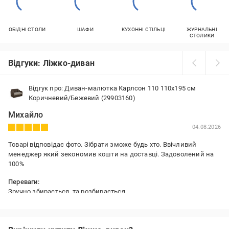
ОБІДНІ СТОЛИ
ШАФИ
КУХОННІ СТІЛЬЦІ
ЖУРНАЛЬНІ
СТОЛИКИ
Відгуки: Ліжко-диван
Відгук про: Диван-малютка Карлсон 110 110х195 см
Коричневий/Бежевий (29903160)
Михайло
04.08.2026
Товарі відповідає фото. Зібрати зможе будь хто. Ввічливий
менеджер який зекономив кошти на доставці. Задоволений на
100%
Переваги:
Зручно збирається, та розбирається
Недоліки:
Не знайшов