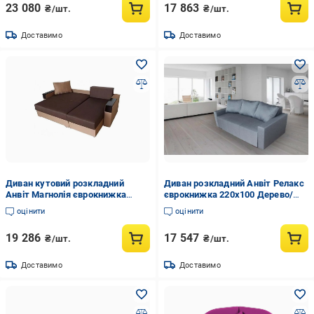
23 080
17 863
₴/шт.
₴/шт.
Доставимо
Доставимо
Диван кутовий розкладний
Диван розкладний Анвіт Релакс
Анвіт Магнолія єврокнижка
єврокнижка 220х100 Дерево/
дерево/тканина епіка 230х150
Тканина Саванна колір Графіт
оцінити
оцінити
см Коричневий
19 286
17 547
₴/шт.
₴/шт.
Доставимо
Доставимо