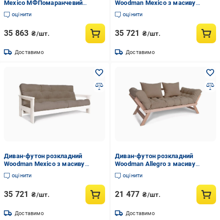
Mexico МФПомаранчевий
Woodman Mexico з масиву
(14400154)
дерева Білий/Синій
оцінити
оцінити
35 863
35 721
₴/шт.
₴/шт.
Доставимо
Доставимо
Диван-футон розкладний
Диван-футон розкладний
Woodman Mexico з масиву
Woodman Allegro з масиву
дерева Білий/Бежевий
дерева Бук/Бежевий
оцінити
оцінити
35 721
21 477
₴/шт.
₴/шт.
Доставимо
Доставимо