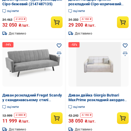
Сіро-бежевий (2147487135)
розкладний Сіро-коричневий
(2147487060)
оцінити
оцінити
34 463
34 350
-
2 413
₴
-
5 150
₴
32 050
29 200
₴/шт.
₴/шт.
Доставимо
Доставимо
Диван розкладний Fregat Scandy
Диван двійка Giorgio Butnari
у скандинавському стилі
MaxPrime розкладний акордеон
(KJS5792)
140х190 Бежевий
оцінити
оцінити
13 999
43 240
-
2 000
₴
-
5 190
₴
11 999
38 050
₴/шт.
₴/шт.
Доставимо
Доставимо