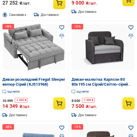
27 252
9 000
₴/шт.
₴/шт.
Доставимо
Cамовивіз
Доставимо
Диван розкладний Fregat Sleeper
Диван-малютка Карлсон 80
велюр Сірий (KJS13968)
80х195 см Сірий/Світло-сірий
(29903160)
оцінити
оцінити
15 999
8 500
-
1 650
₴
-
1 000
₴
14 349
7 500
₴/шт.
₴/шт.
Доставимо
Доставимо