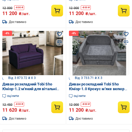
хвиля/88
12 000
12 000
-
800
₴
-
800
₴
11 200
11 200
₴/шт.
₴/шт.
Доставимо
Доставимо
Від 3 873.72 ₴ X 3
Від 3 733.71 ₴ X 3
Диван розкладний Tobi Sho
Диван розкладний Tobi Sho
Юніор-1.2 м'який для вітальні
Юніор-1.0 Крокус м'яке велюр
рогожка 1380х800х800 мм
1180х800х800 мм Сірий/90
оцінити
оцінити
Violet/13
12 450
12 000
-
830
₴
-
800
₴
11 620
11 200
₴/шт.
₴/шт.
Доставимо
Доставимо