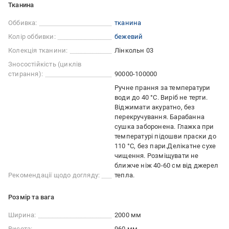
Тканина
Оббивка:
тканина
Колір оббивки:
бежевий
Колекція тканини:
Лінкольн 03
Зносостійкість (циклів
стирання):
90000-100000
Ручне прання за температури
води до 40 °C. Виріб не терти.
Віджимати акуратно, без
перекручування. Барабанна
сушка заборонена. Глажка при
температурі підошви праски до
110 °C, без пари.Делікатне сухе
чищення. Розміщувати не
ближче ніж 40-60 см від джерел
Рекомендації щодо догляду:
тепла.
Розмір та вага
Ширина:
2000 мм
Висота:
960 мм