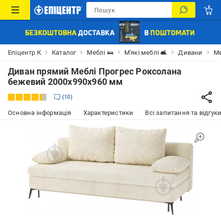
Епіцентр К
Каталог
Меблі 🛌
М'які меблі 🛋
Дивани
Ме
Диван прямий Меблі Прогрес Роксолана
бежевий 2000x990x960 мм
10
Основна інформація
Характеристики
Всі запитання та відгуки