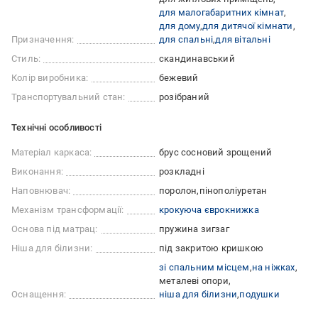
для малогабаритних кімнат
для дому
для дитячої кімнати
Призначення:
для спальні
для вітальні
Стиль:
скандинавський
Колір виробника:
бежевий
Транспортувальний стан:
розібраний
Технічні особливості
Матеріал каркаса:
брус сосновий зрощений
Виконання:
розкладні
Наповнювач:
поролон
пінополіуретан
Механізм трансформації:
крокуюча єврокнижка
Основа під матрац:
пружина зигзаг
Ніша для білизни:
під закритою кришкою
зі спальним місцем
на ніжках
металеві опори
Оснащення:
ніша для білизни
подушки