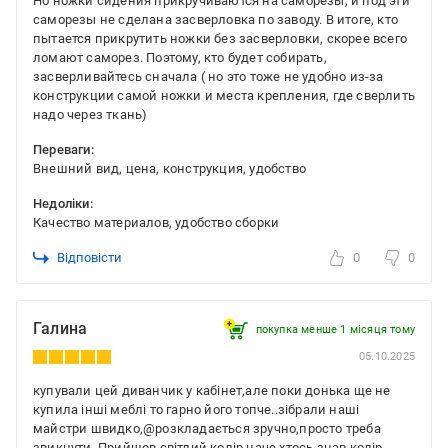
Но ножки сидения прикручиваются на саморезы, и под эти
саморезы не сделана засверловка по заводу. В итоге, кто
пытается прикрутить ножки без засверловки, скорее всего
ломают саморез. Поэтому, кто будет собирать,
засверливайтесь сначала ( но это тоже не удобно из-за
конструкции самой ножки и места крепления, где сверлить
надо через ткань)
Переваги:
Внешний вид, цена, конструкция, удобство
Недоліки:
Качество материалов, удобство сборки
Відповісти
0
0
Галина
покупка менше 1 місяця томy
05.10.2025
купували цей диванчик у кабінет,але поки донька ще не
купила інші меблі то гарно його топче..зібрали наші
майстри швидко,@розкладається зручно,просто треба
звикнути..Прийшов світлий колір наче хтось знав колір