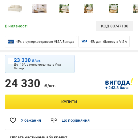
В наявності
КОД
80747136
-5% з суперкредиткою VISA Вигода
-5% для бізнесу з VISA
23 330
₴/шт.
До -10% з суперкредиткою Visa
Вигода
24 330
₴/шт.
+ 243.3 бала
КУПИТИ
У бажання
До порівняння
Оплата частинами або кредит