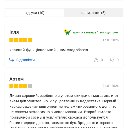
відгуки
запитання
Ілля
покупка менше 1 місяця томy
17.01.2026
класний функціональний , нам сподобався
Відповісти
0
0
Артем
01.01.2026
Диван хороший, особенно с учетом скидки от магазина и от
визы дополнительно. 2 существенных недостатка. Первый:
каркас сидения выполнен из неламинированного дсп, что
не совсем экологично в использовании. Второй: вместо
привычной сосны в усилителях каркаса используется
более твердое дерево, возможно бук. Вроде это и хорошо.