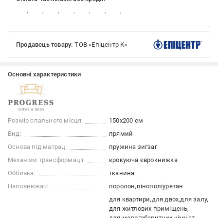
Продавець товару:
ТОВ «Епіцентр К»
Основні характеристики
Розмір спального місця:
150x200 см
Вид:
прямий
Основа під матрац:
пружина зигзаг
Механізм трансформації:
крокуюча єврокнижка
Оббивка:
тканина
Наповнювач:
поролон
пінополіуретан
для квартири
для двох
для залу
для житлових приміщень
для малогабаритних кімнат