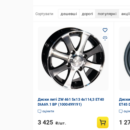
Сортувати
дешевші
дорогі
популярні
акції
Диски литі ZW 461 5x13 4x114,3 ET40
Диски
DIA69.1 BP (1000499191)
ET45 D
оцінити
оці
3 425
1 2
₴/шт.