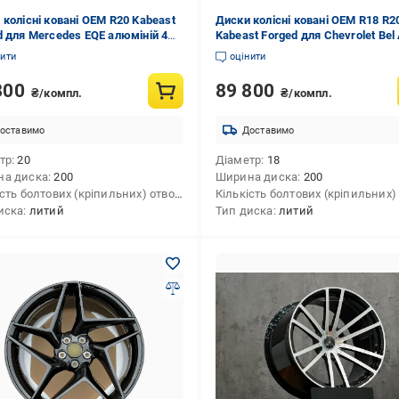
 колісні ковані OEM R20 Kabeast
Диски колісні ковані OEM R18 R2
d для Mercedes EQE алюміній 4
Kabeast Forged для Chevrolet Bel 
1961-1964 рр. алюміній 4 шт.
нити
оцінити
800
89 800
₴/компл.
₴/компл.
оставимо
Доставимо
тр
20
Діаметр
18
на диска
200
Ширина диска
200
Кількість болтових (кріпильних) отворів
4
иска
литий
Тип диска
литий