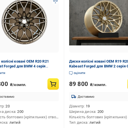
 колісні ковані OEM R20 R21
Диски колісні ковані OEM R19 R2
st Forged для BMW 4 серія
Kabeast Forged для BMW 2 серія 
3/26 2020- рр. алюміній 4 шт.
2021- рр. алюміній 4 шт.
нити
оцінити
800
89 800
₴/компл.
₴/компл.
оставимо
Доставимо
тр
20
Діаметр
19
на диска
200
Ширина диска
200
Кількість болтових (кріпильних) отворів
4
иска
литий
Тип диска
литий