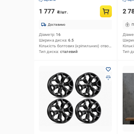
1 777
2 7
₴/шт.
Доставимо
П
Діаметр
16
Діаме
Ширина диска
6.5
Шири
Кількість болтових (кріпильних) отворів
5
Тип диска
сталевий
Тип д