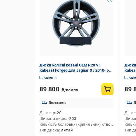
Диски колісні ковані OEM R20 V1
Диски
Kabeast Forged для Jaguar XJ 2010- рр.
Kabea
алюміній 4 шт.
G22/2
оцінити
оці
89 800
89 
₴/компл.
Доставимо
Д
Діаметр
20
Діаме
Ширина диска
200
Шири
Кількість болтових (кріпильних) отворів
4
Тип диска
литий
Тип д