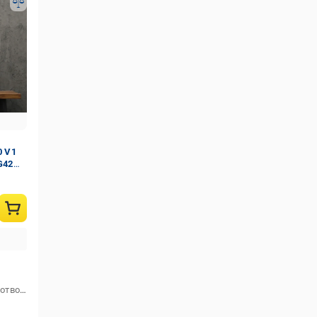
0 V1
G42
Кількість болтових (кріпильних) отворів
4