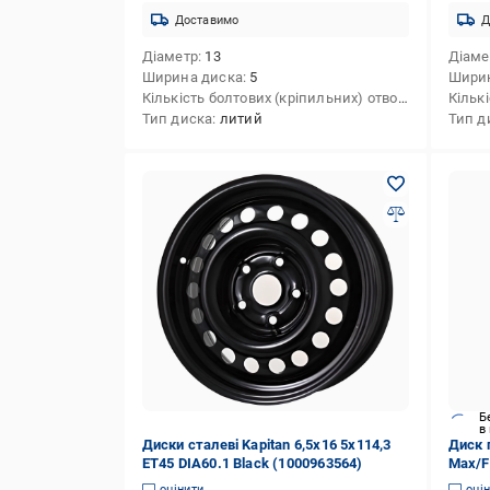
Доставимо
Д
Діаметр
13
Діаме
Ширина диска
5
Шири
Кількість болтових (кріпильних) отворів
4
Тип диска
литий
Тип д
Б
в
Диски сталеві Kapitan 6,5x16 5x114,3
Диск 
ET45 DIA60.1 Black (1000963564)
Max/F
2003-
оцінити
оці