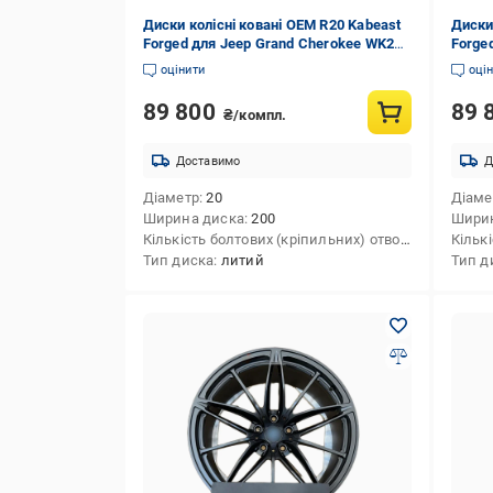
Диски колісні ковані OEM R20 Kabeast
Диски
Forged для Jeep Grand Cherokee WK2
Forge
2010-2021 рр. алюміній 4 шт.
шт.
оцінити
оці
89 800
89 
₴/компл.
Доставимо
Д
Діаметр
20
Діаме
Ширина диска
200
Шири
Кількість болтових (кріпильних) отворів
4
Тип диска
литий
Тип д