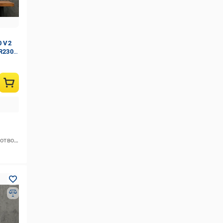
0 V2
 R230
Кількість болтових (кріпильних) отворів
4