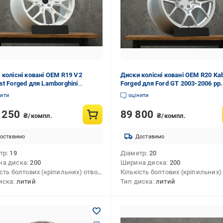
 колісні ковані OEM R19 V2
Диски колісні ковані OEM R20 Ka
st Forged для Lamborghini
Forged для Ford GT 2003-2006 рр.
an 2014- рр. алюміній 4 шт.
алюміній 4 шт.
нити
оцінити
 250
89 800
₴/компл.
₴/компл.
оставимо
Доставимо
тр
19
Діаметр
20
на диска
200
Ширина диска
200
Кількість болтових (кріпильних) отворів
4
иска
литий
Тип диска
литий