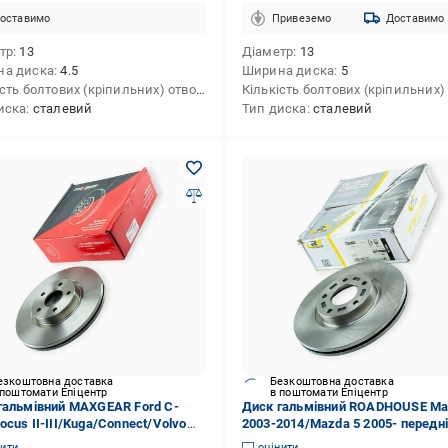
оставимо
Привеземо
Доставимо
тр
13
Діаметр
13
на диска
4.5
Ширина диска
5
Кількість болтових (кріпильних) отворів
4
иска
сталевий
Тип диска
сталевий
езкоштовна доставка
Безкоштовна доставка
 поштомати Епіцентр
в поштомати Епіцентр
гальмівний MAXGEAR Ford C-
Диск гальмівний ROADHOUSE Ma
ocus II-III/Kuga/Connect/Volvo
2003-2014/Mazda 5 2005- передн
 передній (2684355830)
300x25 (2684355899)
нити
оцінити