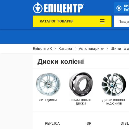
КИ
Киї
КАТАЛОГ ТОВАРІВ
Епіцентр К
Каталог
Автотовари 🚙
Шини та д
Диски колісні
ЛИТІ ДИСКИ
ШТАМПОВАНІ
ДИСКИ КОЛІСНІ
ДИСКИ
16 ДЮЙМІВ
REPLICA
SR
DIS