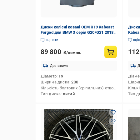
Диски колісні ковані OEM R19 Kabeast
Диски
Forged для BMW 3 серія G20/G21 2018-
Kabeas
рр. алюміній 4 шт.
алюмі
оцінити
оці
89 800
112
₴/компл.
Доставимо
Д
Діаметр
19
Діаме
Ширина диска
200
Шири
Кількість болтових (кріпильних) отворів
4
Тип диска
литий
Тип д