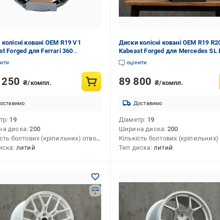
 колісні ковані OEM R19 V1
Диски колісні ковані OEM R19 R2
t Forged для Ferrari 360
Kabeast Forged для Mercedes SL
ній 4 шт.
2001-2011 рр. алюміній 4 шт.
нити
оцінити
 250
89 800
₴/компл.
₴/компл.
оставимо
Доставимо
тр
19
Діаметр
19
на диска
200
Ширина диска
200
Кількість болтових (кріпильних) отворів
4
иска
литий
Тип диска
литий