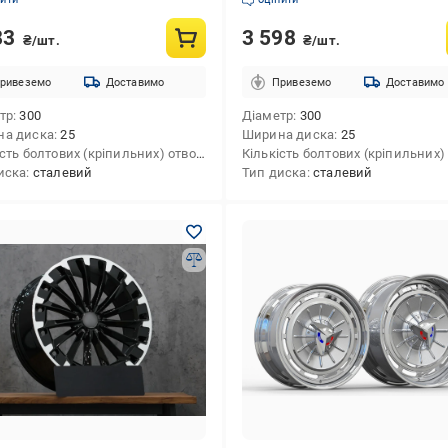
83
3 598
₴/шт.
₴/шт.
ривеземо
Доставимо
Привеземо
Доставимо
тр
300
Діаметр
300
на диска
25
Ширина диска
25
Кількість болтових (кріпильних) отворів
5
иска
сталевий
Тип диска
сталевий