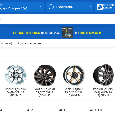
ЇВ
ЕПІЦЕНТ
ІНФОРМАЦІЯ
в, вул. Полярна, 20-Д
БІЗНЕС
иски 💨
Диски колісні
КОЛІСНІ ДИСКИ
КОЛІСНІ ДИСКИ
КОЛІСНІ ДИСКИ
КОЛІСНІ ДИСКИ
РАДІУСОМ 14
РАДІУСОМ 17
РАДІУСОМ 18
РАДІУСОМ 20
ДЮЙМІВ
ДЮЙМІВ
ДЮЙМІВ
ДЮЙМІВ
LA
AEZ
ALST
ALUTEC