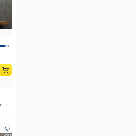
beast
Кількість болтових (кріпильних) отворів
4