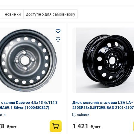
новинки
доступно для самовивозу
 сталеві Daewoo 4,5x13 4x114,3
Диск колісний сталевий LSA LA-
IA69.1 Silver (1000480827)
2103R13x5JET29B ВАЗ 2101-2107
R13x5J 4x98 DIA 60.5 ET 29 ET 35
нити
оцінити
Чорний (112124)
78
1 421
₴/шт.
₴/шт.