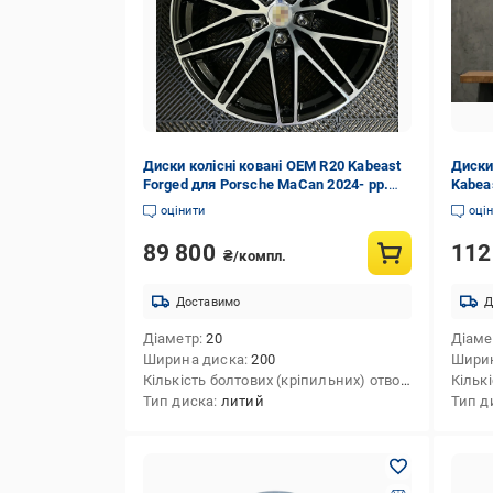
Диски колісні ковані OEM R20 Kabeast
Диски
Forged для Porsche MaCan 2024- рр.
Kabea
алюміній 4 шт.
HuraC
оцінити
оці
89 800
112
₴/компл.
Доставимо
Д
Діаметр
20
Діаме
Ширина диска
200
Шири
Кількість болтових (кріпильних) отворів
4
Тип диска
литий
Тип д