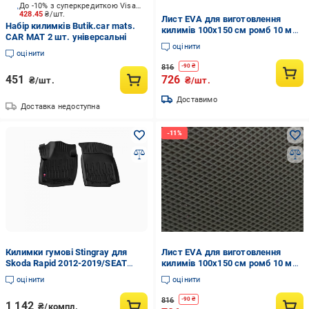
До -10% з суперкредиткою Visa Вигода
428.45
₴/шт.
Лист EVA для виготовлення
Набір килимків Butik.car mats.
килимів 100х150 см ромб 10 мм
CAR MAT 2 шт. універсальні
Бежевий (10182892)
оцінити
оцінити
816
-
90
₴
451
726
₴/шт.
₴/шт.
Доставимо
Доставка недоступна
Килимки гумові Stingray для
Лист EVA для виготовлення
Skoda Rapid 2012-2019/SEAT
килимів 100х150 см ромб 10 мм
Toledo IV 2012-2019 з бортом
Чорний (10182902)
оцінити
оцінити
ТЕП 2 шт. (5020032)
816
-
90
₴
1 142
₴/компл.