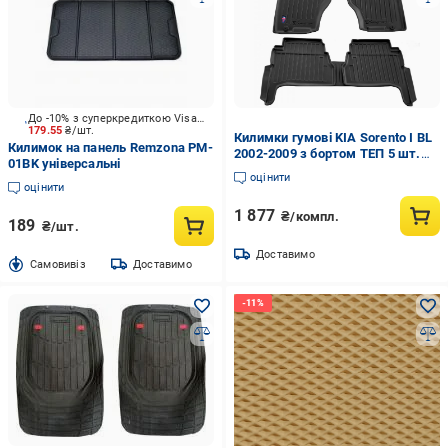
До -10% з суперкредиткою Visa Вигода
179.55
₴/шт.
Килимки гумові KIA Sorento I BL
Килимок на панель Remzona PM-
2002-2009 з бортом ТЕП 5 шт.
01BK універсальні
(5010025)
оцінити
оцінити
1 877
₴/компл.
189
₴/шт.
Доставимо
Cамовивіз
Доставимо