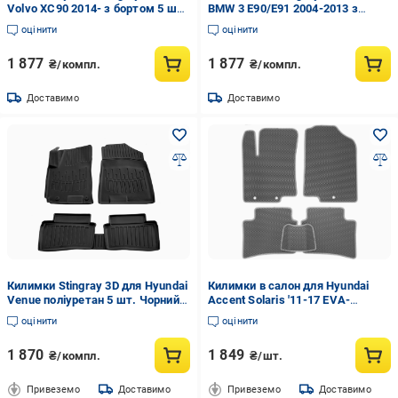
Volvo XC90 2014- з бортом 5 шт.
BMW 3 E90/E91 2004-2013 з
(5037045)
бортом 5 шт. Чорний (5027075)
оцінити
оцінити
1 877
1 877
₴/компл.
₴/компл.
Доставимо
Доставимо
Килимки Stingray 3D для Hyundai
Килимки в салон для Hyundai
Venue поліуретан 5 шт. Чорний
Accent Solaris '11-17 EVA-
(158262)
полімерні Kinetic Сірий
оцінити
оцінити
1 870
1 849
₴/компл.
₴/шт.
Привеземо
Доставимо
Привеземо
Доставимо