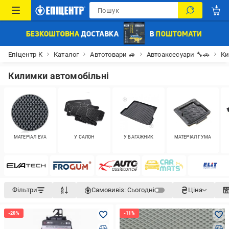
Епіцентр К
Каталог
Автотовари 🚙
Автоаксесуари 🔧🚗
Ки
Килимки автомобільні
МАТЕРІАЛ EVA
У САЛОН
У БАГАЖНИК
МАТЕРІАЛ ГУМА
Фільтри
Самовивіз:
Сьогодні
Ціна