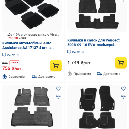
До -10% з суперкредиткою Visa Вигода
718.20
₴/шт.
Килимки в салон для Peugeot
Килимки автомобільні Auto
5008 '09-16 EVA-полімерні
Assistance AA17137 4 шт. з
Чорний
оцінити
текстильними вставками
оцінити
універсальні
1 749
₴/шт.
945
-
189
₴
756
₴/шт.
Привеземо
Доставимо
Cамовивіз
Доставимо