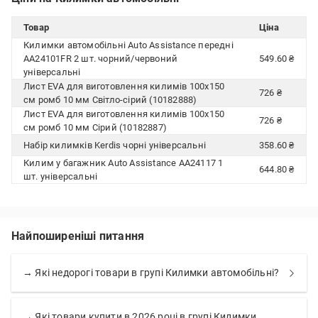
Товар
Ціна
Килимки автомобільні Auto Assistance передні
AA24101FR 2 шт. чорний/червоний
549.60 ₴
універсальні
Лист EVA для виготовлення килимів 100х150
726 ₴
см ромб 10 мм Світло-сірий (10182888)
Лист EVA для виготовлення килимів 100х150
726 ₴
см ромб 10 мм Сірий (10182887)
Набір килимків Kerdis чорні універсальні
358.60 ₴
Килим у багажник Auto Assistance AA24117 1
644.80 ₴
шт. універсальні
Найпоширеніші питання
→ Які недорогі товари в групі Килимки автомобільні?
→ Які товари купити в 2026 році в групі Килимки