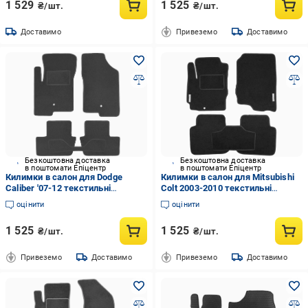
1 529
1 525
₴/шт.
₴/шт.
Доставимо
Привеземо
Доставимо
Безкоштовна доставка
Безкоштовна доставка
в поштомати Епіцентр
в поштомати Епіцентр
Килимки в салон для Dodge
Килимки в салон для Mitsubishi
Caliber '07-12 текстильні
Colt 2003-2010 текстильні
стандарт Сірий
Чорний
оцінити
оцінити
1 525
1 525
₴/шт.
₴/шт.
Привеземо
Доставимо
Привеземо
Доставимо