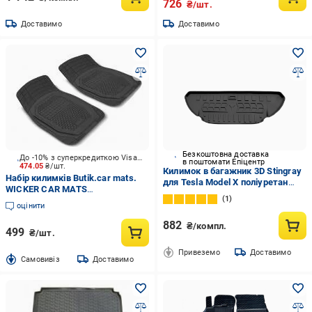
726
₴/шт.
Доставимо
Доставимо
Безкоштовна доставка
До -10% з суперкредиткою Visa Вигода
в поштомати Епіцентр
474.05
₴/шт.
Килимок в багажник 3D Stingray
Набір килимків Butik.car mats.
для Tesla Model X поліуретан
WICKER CAR MATS
Чорний
1
автомобільних гумових
оцінити
килимків 2 шт. універсальні
882
₴/компл.
499
₴/шт.
Привеземо
Доставимо
Cамовивіз
Доставимо