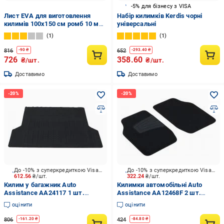
-5% для бізнесу з VISA
Лист EVA для виготовлення
Набір килимків Kerdis чорні
килимів 100х150 см ромб 10 мм
універсальні
Сірий (10182887)
1
1
816
652
-
90
₴
-
293.40
₴
726
358.60
₴/шт.
₴/шт.
Доставимо
Доставимо
До -10% з суперкредиткою Visa Вигода
До -10% з суперкредиткою Visa Вигода
612.56
₴/шт.
322.24
₴/шт.
Килим у багажник Auto
Килимки автомобільні Auto
Assistance AA24117 1 шт.
Assistance AA12468F 2 шт.
універсальні
передні текстильні універсальні
оцінити
оцінити
806
424
-
161.20
₴
-
84.80
₴