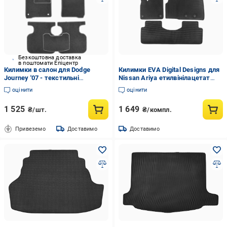
Безкоштовна доставка
в поштомати Епіцентр
Килимки в салон для Dodge
Килимки EVA Digital Designs для
Journey '07 - текстильні
Nissan Ariya етилвінілацетат
стандарт Сірий
Чорний
оцінити
оцінити
1 525
1 649
₴/шт.
₴/компл.
Привеземо
Доставимо
Доставимо