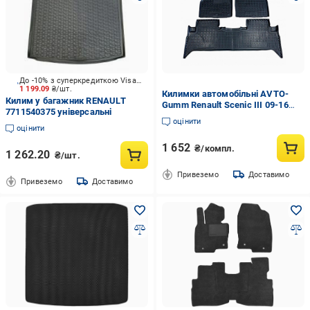
До -10% з суперкредиткою Visa Вигода
1 199.09
₴/шт.
Килимки автомобільні AVTO-
Килим у багажник RENAULT
Gumm Renault Scenic III 09-16
7711540375 універсальні
Чорний (11623)
оцінити
оцінити
1 652
₴/компл.
1 262.20
₴/шт.
Привеземо
Доставимо
Привеземо
Доставимо