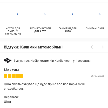
ЧОХЛИ ДЛЯ
АРОМАТИЗАТОРИ
ГАНЧІРКИ ДЛЯ
ОМИВАЧІ СКЛА
САЛОНУ
ДЛЯ АВТО
АВТО
АВТОМОБІЛЯ
Відгуки: Килимки автомобільні
Відгук про: Набір килимків Kerdis чорні універсальні
Максим
25.07.2026
Ціна якість,очікував що буде гірше але все норм,мені
сподобалось.
Переваги:
Ціна