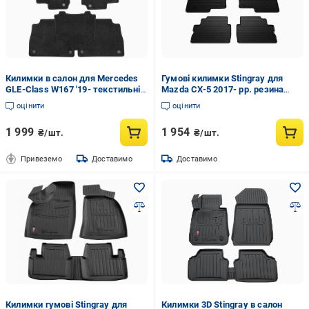
Килимки в салон для Mercedes
Гумові килимки Stingray для
GLE-Class W167 '19- текстильні
Mazda CX-5 2017- рр. резина
Чорний
Чорний
оцінити
оцінити
1 999
1 954
₴/шт.
₴/шт.
Привеземо
Доставимо
Доставимо
Килимки гумові Stingray для
Килимки 3D Stingray в салон