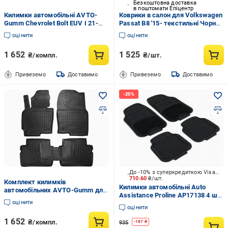
Безкоштовна доставка
в поштомати Епіцентр
Килимки автомобільні AVTO-
Коврики в салон для Volkswagen
Gumm Chevrolet Bolt EUV I 21-
Passat B8 '15- текстильні Чорний
Чорний (12097)
(157483)
оцінити
оцінити
1 652
1 525
₴/компл.
₴/шт.
Привеземо
Доставимо
Привеземо
Доставимо
До -10% з суперкредиткою Visa Вигода
710.60
₴/шт.
Комплект килимків
Килимки автомобільні Auto
автомобільних AVTO-Gumm для
Assistance Proline AP17138 4 шт.
Mazda CX-5 I 12-17 Чорний
оцінити
з текстильними вставками
(11221)
оцінити
універсальні
1 652
₴/компл.
935
-
187
₴