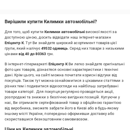
Недоліки:
Немає
Вирішили купити Килимки автомобільні?
Для того, щоб купити
Килимки автомобільні
високої якості за
доступною ціною, досить відвідати наш інтернет-магазин
Епіцентр К
. Тут Ви знайдете широкий асортимент товарів цієї
групи, який налічує
49532 одиниць
. Серед них товари з низькими
цінами
від 40 до 80363
грн.
В інтернет-гіпермаркеті
Епіцентр К
Ви легко знайдете оригінальні
фото цих товарів, дізнаєтеся основні характеристики і технічні
дані. Крім цього, на сайті можна почитати корисні відгуки від
покупців. Також тут можна ознайомитися з цікавими статтями з
різних тем і подивитися відеоогляди на найбільш затребувані
товари категорії
. Для покупця регулярно проводяться акції,
розпродажі та знижки з безліччю вигідних позицій. Купуючи у
нас, Ви отримаєте сертифікований товар з офіційною гарантією
від виробника, зможете забрати його в Києві або в будь-якому
іншому місті України, попередньо оформивши доставку або
скориставшися безкоштовним самовивозом.
Ціни на Килимки автомобільні