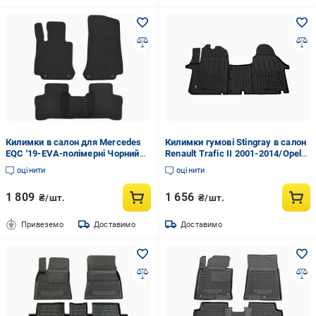
Килимки в салон для Mercedes
Килимки гумові Stingray в салон
EQC '19-EVA-полімерні Чорний
Renault Trafic II 2001-2014/Opel
(222958)
Vivaro A 2001-2014 з бортиком 2
оцінити
оцінити
шт. (5018152)
1 809
1 656
₴/шт.
₴/шт.
Привеземо
Доставимо
Доставимо