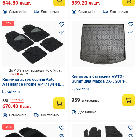
644.80
339.20
₴/шт.
₴/шт.
Cамовивіз
Доставимо
Cамовивіз
Доставимо
До -10% з суперкредиткою Visa Вигода
636.88
₴/шт.
Килимок в багажник AVTO-
Килимки автомобільні Auto
Gumm для Mazda CX-5 2011-
Assistance Proline AP17134 4 шт.
збільшений (211863)
оцінити
універсальні
оцінити
939
₴/компл.
838
-
167.60
₴
670.40
₴/шт.
Доставимо
Cамовивіз
Доставимо