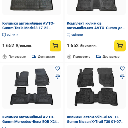
Килимки автомобільні AVTO-
Комплект килимків
Gumm Tesla Model 3 17-22
автомобільних AVTO-Gumm для
Чорний (11795)
Kia Niro Base 16- Чорний (11622)
оцінити
оцінити
1 652
1 652
₴/компл.
₴/компл.
Привеземо
Доставимо
Привеземо
Доставимо
Килимки автомобільні AVTO-
Килимки автомобільні AVTO-
Gumm Mercedes-Benz EQB X243
Gumm Nissan X-Trail T30 01-07
21- Чорний (11962)
Чорний (11683)