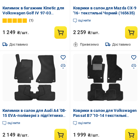
Килимок в багажник Kinetic для
Коврики в салон для Mazda CX-9
Volkswagen Golf IV 97-03
'16- текстильні Чорний (165635)
універсал EVA-полімерний
1
оцінити
Чорний (273695)
1 249
2 259
₴/шт.
₴/шт.
Доставимо
Привеземо
Доставимо
Килимки в салон для Audi A4 '08-
Коврики в салон для Volkswagen
15 EVA-полімерні з підп'ятником
Passat B7 '10-14 текстильні
Чорний (179448)
Чорний (167218)
оцінити
оцінити
2 149
1 999
₴/шт.
₴/шт.