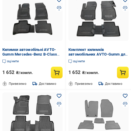
Килимки автомобільні AVTO-
Комплект килимків
Gumm Mercedes-Benz B-Class
автомобільних AVTO-Gumm для
W246 11-18 electro євро збірка
Opel Zafira B 05-11 5 місць
оцінити
оцінити
Чорний (11725)
Чорний (11753)
1 652
1 652
₴/компл.
₴/компл.
Привеземо
Доставимо
Привеземо
Доставимо