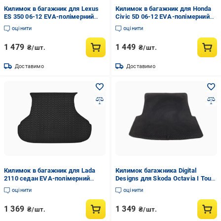
Килимок в багажник для Lexus
Килимок в багажник для Honda
ES 350 06-12 EVA-полімерний
Civic 5D 06-12 EVA-полімерний
Чорний
Kinetic Чорний
оцінити
оцінити
1 479
1 449
₴/шт.
₴/шт.
Доставимо
Доставимо
Килимок в багажник для Lada
Килимок багажника Digital
2110 седан EVA-полімерний
Designs для Skoda Octavia I Tour
Чорний
A4 1996-2010 етилвінілацетат
оцінити
оцінити
Чорний
1 369
1 349
₴/шт.
₴/шт.