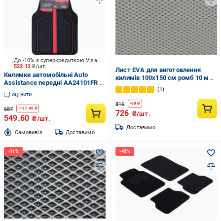
До -10% з суперкредиткою Visa Вигода
522.12
₴/шт.
Лист EVA для виготовлення
Килимки автомобільні Auto
килимів 100х150 см ромб 10 мм
Assistance передні AA24101FR 2
Світло-сірий (10182888)
1
шт. чорний/червоний
оцінити
універсальні
816
-
90
₴
687
-
137.40
₴
726
₴/шт.
549.60
₴/шт.
Доставимо
Cамовивіз
Доставимо