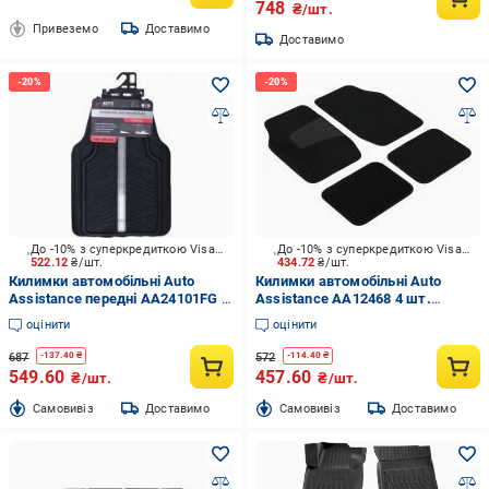
748
₴/шт.
Привеземо
Доставимо
Доставимо
До -10% з суперкредиткою Visa Вигода
До -10% з суперкредиткою Visa Вигода
522.12
₴/шт.
434.72
₴/шт.
Килимки автомобільні Auto
Килимки автомобільні Auto
Assistance передні AA24101FG 2
Assistance AA12468 4 шт.
шт. чорно-сірий універсальні
текстильні універсальні
оцінити
оцінити
687
572
-
137.40
₴
-
114.40
₴
549.60
457.60
₴/шт.
₴/шт.
Cамовивіз
Доставимо
Cамовивіз
Доставимо