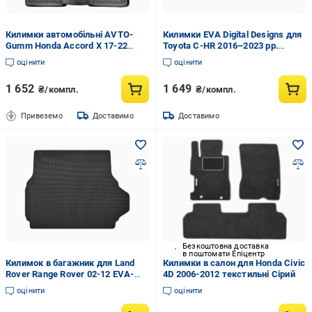
Килимки автомобільні AVTO-
Килимки EVA Digital Designs для
Gumm Honda Accord X 17-22
Toyota C-HR 2016–2023 рр.
Чорний (12055)
етилвінілацетат Сірий
оцінити
оцінити
1 652
1 649
₴/компл.
₴/компл.
Привеземо
Доставимо
Доставимо
Безкоштовна доставка
в поштомати Епіцентр
Килимок в багажник для Land
Килимки в салон для Honda Civic
Rover Range Rover 02-12 EVA-
4D 2006-2012 текстильні Сірий
полімерний Чорний
оцінити
оцінити