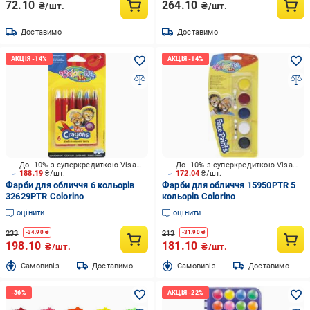
72.10
264.10
₴/шт.
₴/шт.
Доставимо
Доставимо
До -10% з суперкредиткою Visa Вигода
До -10% з суперкредиткою Visa Вигода
188.19
₴/шт.
172.04
₴/шт.
Фарби для обличчя 6 кольорів
Фарби для обличчя 15950PTR 5
32629PTR Colorino
кольорів Colorino
оцінити
оцінити
233
213
-
34.90
₴
-
31.90
₴
198.10
181.10
₴/шт.
₴/шт.
Cамовивіз
Доставимо
Cамовивіз
Доставимо