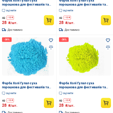
Фарба Холі Гулал суха
Фарба Холі Гулал суха
порошкова для фестивалів та
порошкова для фестивалів та
флешмобів 50 г Синій
флешмобів 50 г Вишневий
оцінити
оцінити
40
40
-
12
₴
-
12
₴
28
28
₴/шт.
₴/шт.
Доставимо
Доставимо
Фарба Холі Гулал суха
Фарба Холі Гулал суха
порошкова для фестивалів та
порошкова для фестивалів та
флешмобів 50 г
флешмобів 50 г Лимонний
оцінити
оцінити
40
40
-
12
₴
-
12
₴
28
28
₴/шт.
₴/шт.
Доставимо
Доставимо