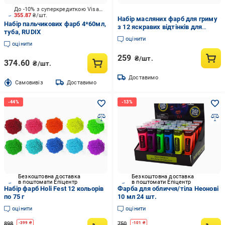
До -10% з суперкредиткою Visa Вигода
355.87
₴/шт.
Набір масляних фарб для гриму
Набір пальчикових фарб 4*60мл,
з 12 яскравих відтінків для
туба, RUDIX
обличчя та тіла (U9240)
оцінити
оцінити
259
₴/шт.
374.60
₴/шт.
Доставимо
Cамовивіз
Доставимо
Безкоштовна доставка
Безкоштовна доставка
в поштомати Епіцентр
в поштомати Епіцентр
Набір фарб Holi Fest 12 кольорів
Фарба для обличчя/тіла Неонові
по 75 г
10 мл 24 шт.
оцінити
оцінити
898
750
-
399
₴
-
101
₴