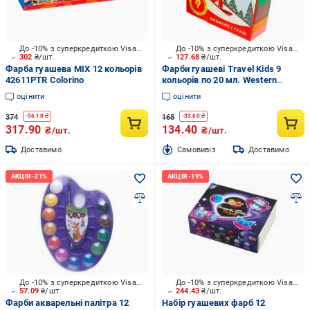
До -10% з суперкредиткою Visa Вигода
До -10% з суперкредиткою Visa Вигода
302
₴/шт.
127.68
₴/шт.
Фарба гуашева МІХ 12 кольорів
Фарби гуашеві Travel Kids 9
42611PTR Colorino
кольорів по 20 мл. Western
Industrial Group
оцінити
оцінити
374
168
-
56.10
₴
-
33.60
₴
317.90
134.40
₴/шт.
₴/шт.
Доставимо
Cамовивіз
Доставимо
До -10% з суперкредиткою Visa Вигода
До -10% з суперкредиткою Visa Вигода
57.09
₴/шт.
244.43
₴/шт.
Фарби акварельні палітра 12
Набір гуашевих фарб 12