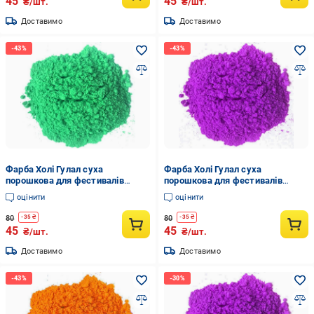
45
45
₴/шт.
₴/шт.
Доставимо
Доставимо
Фарба Холі Гулал суха
Фарба Холі Гулал суха
порошкова для фестивалів
порошкова для фестивалів
флешмобів фотосесій 100 г
флешмобів фотосесій 100 г
оцінити
оцінити
Зелений
Фіолетовий
80
80
-
35
₴
-
35
₴
45
45
₴/шт.
₴/шт.
Доставимо
Доставимо