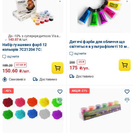
До -10% з суперкредиткою Visa Вигода
143.07
₴/шт.
Дитячі фарби для обличчя що
Набір гуашевих фарб 12
світяться в ультрафіолеті 10 мл
кольорів 7C21204 7С:
6 шт.
оцінити
оцінити
200
-
25
₴
188.20
-
37.60
₴
175
₴/уп.
150.60
₴/шт.
Доставимо
Cамовивіз
Доставимо