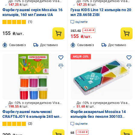
До -10% з суперкредиткою Visa Вигода
До -10% з суперкредиткою Visa Вигода
147.25
₴/шт.
147.25
₴/шт.
Фарби гуашеві серія Мозаїка 16
Гуаш KIDS Line 12 кольорів по 20
кольорів, 160 мл Гамма UA
мл ZB.6658 ZiBi
1
оцінити
197.40
-
42.40
₴
155
₴/шт.
155
₴/шт.
Cамовивіз
Доставимо
Cамовивіз
Доставимо
До -10% з суперкредиткою Visa Вигода
До -10% з суперкредиткою Visa Вигода
198.55
₴/шт.
51.68
₴/шт.
Фарби гуашеві пальчикові
Фарби акварельні Мозаїка 14
CRAFT&JOY 6 кольорів 240 мл
кольорів без пензля 300103
322074/Cr Western Industrial
Гамма UA
2
оцінити
Group
68
-
13.60
₴