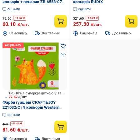
кольорів + пензлик ZB.6558-07
кольорів RUDIX
ZiBi
оцінити
оцінити
76.60
321.60
-
16.50
₴
-
64.30
₴
60.10
257.30
₴/шт.
₴/шт.
Cамовивіз
Доставимо
Cамовивіз
Доставимо
До -10% з суперкредиткою Visa Вигода
77.52
₴/шт.
Фарби гуашеві CRAFT&JOY
221032/Cr 9 кольорів Western
Industrial Group
оцінити
102
-
20.40
₴
81.60
₴/шт.
Cамовивіз
Доставимо