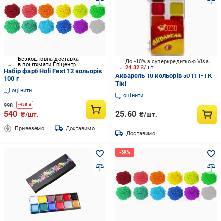
Безкоштовна доставка
До -10% з суперкредиткою Visa Вигода
в поштомати Епіцентр
24.32
₴/шт.
Набір фарб Holi Fest 12 кольорів
Акварель 10 кольорів 50111-ТК
100 г
Тікі
оцінити
оцінити
998
-
458
₴
540
25.60
₴/шт.
₴/шт.
Привеземо
Доставимо
Доставимо