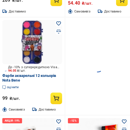
209
₴/шт.
54.40
₴/шт.
Доставимо
Cамовивіз
Доставимо
До -10% з суперкредиткою Visa Вигода
94.05
₴/шт.
Фарби акварельні 12 кольорів
Nota Bene
оцінити
99
₴/шт.
Cамовивіз
Доставимо