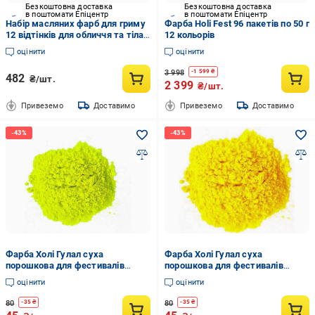
Безкоштовна доставка
Безкоштовна доставка
в поштомати Епіцентр
в поштомати Епіцентр
Набір масляних фарб для гриму
Фарба Holi Fest 96 пакетів по 50 г
12 відтінків для обличчя та тіла
12 кольорів
дорослих та дітей (R9240)
оцінити
оцінити
3 998
-
1 599
₴
482
₴/шт.
2 399
₴/шт.
Привеземо
Доставимо
Привеземо
Доставимо
Фарба Холі Гулал суха
Фарба Холі Гулал суха
порошкова для фестивалів
порошкова для фестивалів
флешмобів фотосесій 100 г
флешмобів фотосесій 100 г
оцінити
оцінити
Жовтий
Жовтий
80
80
-
35
₴
-
35
₴