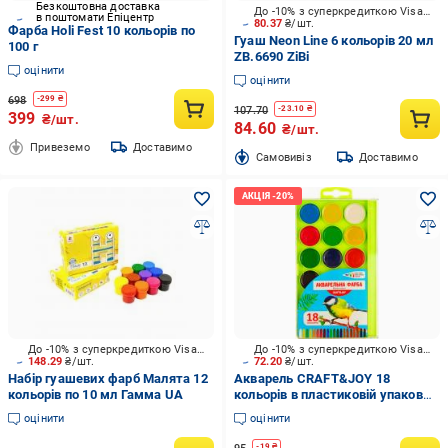
Безкоштовна доставка
До -10% з суперкредиткою Visa Вигода
в поштомати Епіцентр
80.37
₴/шт.
Фарба Holi Fest 10 кольорів по
Гуаш Neon Line 6 кольорів 20 мл
100 г
ZB.6690 ZiBi
оцінити
оцінити
698
-
299
₴
107.70
-
23.10
₴
399
₴/шт.
84.60
₴/шт.
Привеземо
Доставимо
Cамовивіз
Доставимо
До -10% з суперкредиткою Visa Вигода
До -10% з суперкредиткою Visa Вигода
148.29
₴/шт.
72.20
₴/шт.
Набір гуашевих фарб Малята 12
Акварель CRAFT&JOY 18
кольорів по 10 мл Гамма UA
кольорів в пластиковій упаковці
без пензлика Western Industrial
оцінити
оцінити
Group
-
19
₴