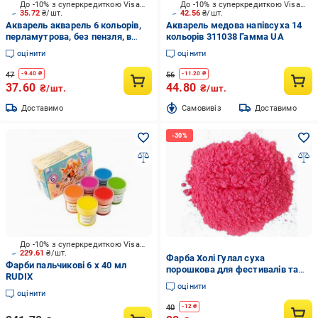
До -10% з суперкредиткою Visa Вигода
До -10% з суперкредиткою Visa Вигода
35.72
₴/шт.
42.56
₴/шт.
Акварель акварель 6 кольорів,
Акварель медова напівсуха 14
перламутрова, без пензля, в
кольорів 311038 Гамма UA
пластику 400108 Гамма UA
оцінити
оцінити
47
56
-
9.40
₴
-
11.20
₴
37.60
44.80
₴/шт.
₴/шт.
Доставимо
Cамовивіз
Доставимо
До -10% з суперкредиткою Visa Вигода
229.61
₴/шт.
Фарба Холі Гулал суха
Фарби пальчикові 6 x 40 мл
порошкова для фестивалів та
RUDIX
флешмобів 50 г Рожевий
оцінити
оцінити
40
-
12
₴