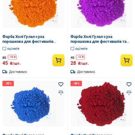
Фарба Холі Гулал суха
Фарба Холі Гулал суха
порошкова для фестивалів
порошкова для фестивалів та
флешмобів фотосесій 100 г
флешмобів 50 г Фіолетовий
оцінити
оцінити
Помаранчевий
80
40
-
35
₴
-
12
₴
45
28
₴/шт.
₴/шт.
Доставимо
Доставимо