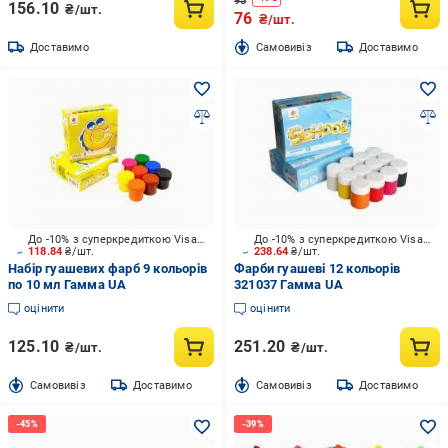
95
156.10
₴/шт.
76
₴/шт.
Доставимо
Cамовивіз
Доставимо
До -10% з суперкредиткою Visa Вигода
До -10% з суперкредиткою Visa Вигода
118.84
₴/шт.
238.64
₴/шт.
Набір гуашевих фарб 9 кольорів
Фарби гуашеві 12 кольорів
по 10 мл Гамма UA
321037 Гамма UA
оцінити
оцінити
125.10
251.20
₴/шт.
₴/шт.
Cамовивіз
Доставимо
Cамовивіз
Доставимо