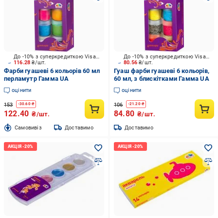
До -10% з суперкредиткою Visa Вигода
До -10% з суперкредиткою Visa Вигода
116.28
₴/шт.
80.56
₴/шт.
Фарби гуашеві 6 кольорів 60 мл
Гуаш фарби гуашеві 6 кольорів,
перламутр Гамма UA
60 мл, з блискітками Гамма UA
оцінити
оцінити
153
106
-
30.60
₴
-
21.20
₴
122.40
84.80
₴/шт.
₴/шт.
Cамовивіз
Доставимо
Доставимо