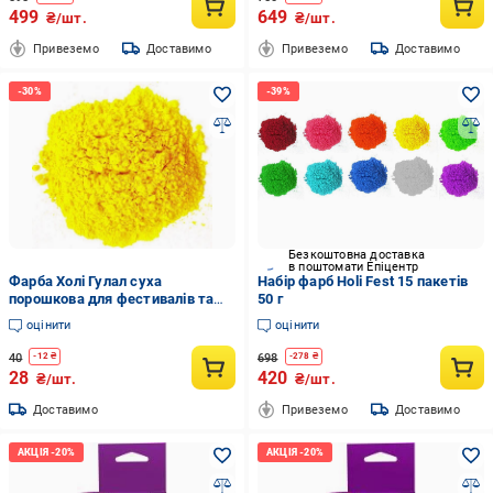
499
649
₴/шт.
₴/шт.
Привеземо
Доставимо
Привеземо
Доставимо
Безкоштовна доставка
в поштомати Епіцентр
Фарба Холі Гулал суха
Набір фарб Holi Fest 15 пакетів
порошкова для фестивалів та
50 г
флешмобів 50 г Жовтий
оцінити
оцінити
40
698
-
12
₴
-
278
₴
28
420
₴/шт.
₴/шт.
Доставимо
Привеземо
Доставимо