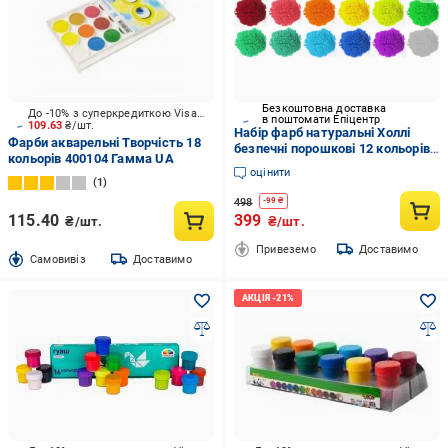
Безкоштовна доставка
До -10% з суперкредиткою Visa Вигода
в поштомати Епіцентр
109.63
₴/шт.
Набір фарб натуральні Холлі
Фарби акварельні Творчість 18
безпечні порошкові 12 кольорів
кольорів 400104 Гамма UA
по 50 г
оцінити
1
498
-
99
₴
115.40
399
₴/шт.
₴/шт.
Привеземо
Доставимо
Cамовивіз
Доставимо