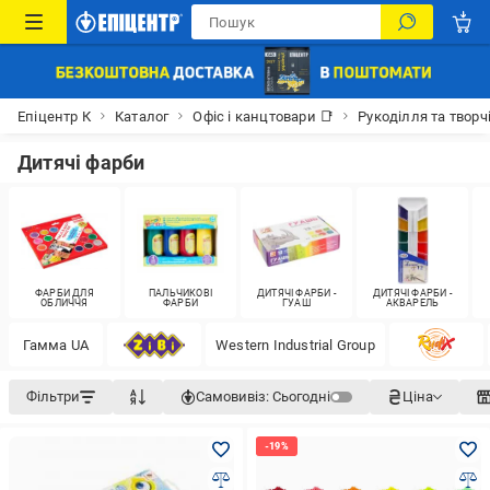
Епіцентр К
Каталог
Офіс і канцтовари 📑
Рукоділля та творч
Дитячі фарби
ФАРБИ ДЛЯ
ПАЛЬЧИКОВІ
ДИТЯЧІ ФАРБИ -
ДИТЯЧІ ФАРБИ -
ОБЛИЧЧЯ
ФАРБИ
ГУАШ
АКВАРЕЛЬ
Гамма UA
Western Industrial Group
Фільтри
Самовивіз:
Сьогодні
Ціна