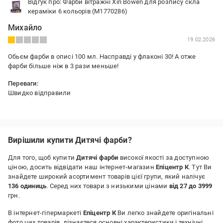
Відгук про: Фарби вітражні Xin Bowen для розпису скла
кераміки 6 кольорів (М1770286)
Михайло
19.02.2026
Обьєм фарби в описі 100 мл. Насправді у флаконі 30! А отже
фарби більше ніж в 3 рази меньше!
Переваги:
Швидко відправили
Вирішили купити Дитячі фарби?
Для того, щоб купити
Дитячі фарби
високої якості за доступною
ціною, досить відвідати наш інтернет-магазин
Епіцентр К
. Тут Ви
знайдете широкий асортимент товарів цієї групи, який налічує
136 одиниць
. Серед них товари з низькими цінами
від 27 до 3999
грн.
В інтернет-гіпермаркеті
Епіцентр К
Ви легко знайдете оригінальні
фото цих товарів, дізнаєтеся основні характеристики і технічні