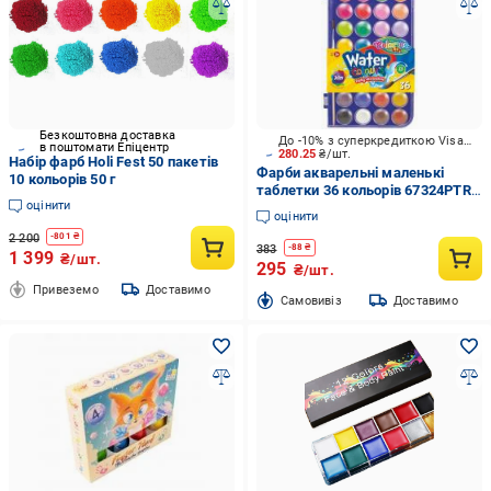
Безкоштовна доставка
До -10% з суперкредиткою Visa Вигода
в поштомати Епіцентр
280.25
₴/шт.
Набір фарб Holi Fest 50 пакетів
Фарби акварельні маленькі
10 кольорів 50 г
таблетки 36 кольорів 67324PTR
оцінити
Colorino
оцінити
2 200
-
801
₴
383
-
88
₴
1 399
₴/шт.
295
₴/шт.
Привеземо
Доставимо
Cамовивіз
Доставимо