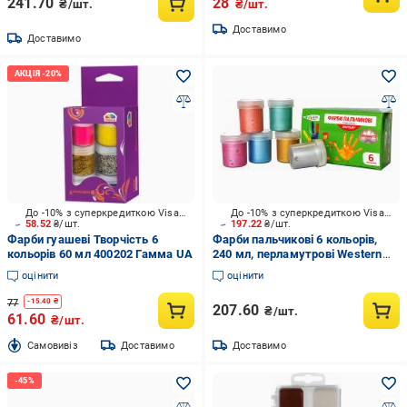
241.70
28
₴/шт.
₴/шт.
Доставимо
Доставимо
До -10% з суперкредиткою Visa Вигода
До -10% з суперкредиткою Visa Вигода
58.52
₴/шт.
197.22
₴/шт.
Фарби гуашеві Творчість 6
Фарби пальчикові 6 кольорів,
кольорів 60 мл 400202 Гамма UA
240 мл, перламутрові Western
Industrial Group
оцінити
оцінити
77
-
15.40
₴
207.60
₴/шт.
61.60
₴/шт.
Cамовивіз
Доставимо
Доставимо