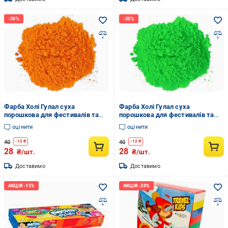
Фарба Холі Гулал суха
Фарба Холі Гулал суха
порошкова для фестивалів та
порошкова для фестивалів та
флешмобів 50 г Помаранчевий
флешмобів 50 г Салатовий
оцінити
оцінити
40
40
-
12
₴
-
12
₴
28
28
₴/шт.
₴/шт.
Доставимо
Доставимо