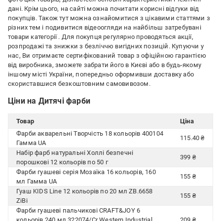
дані. Крім цього, на сайті можна почитати корисні відгуки від
покупців. Також тут можна ознайомитися з цікавими статтями з
різних тем і подивитися відеоогляди на найбільш затребувані
товари категорії
. Для покупця регулярно проводяться акції,
розпродажі та знижки з безліччю вигідних позицій. Купуючи у
нас, Ви отримаєте сертифікований товар з офіційною гарантією
від виробника, зможете забрати його в Києві або в будь-якому
іншому місті України, попередньо оформивши доставку або
скориставшися безкоштовним самовивозом.
Ціни на Дитячі фарби
Товар
Ціна
Фарби акварельні Творчість 18 кольорів 400104
115.40 ₴
Гамма UA
Набір фарб натуральні Холлі безпечні
399 ₴
порошкові 12 кольорів по 50 г
Фарби гуашеві серія Мозаїка 16 кольорів, 160
155 ₴
мл Гамма UA
Гуаш KIDS Line 12 кольорів по 20 мл ZB.6658
155 ₴
ZiBi
Фарби гуашеві пальчикові CRAFT&JOY 6
кольорів 240 мл 322074/Cr Western Industrial
209 ₴