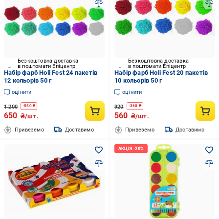
Безкоштовна доставка
Безкоштовна доставка
в поштомати Епіцентр
в поштомати Епіцентр
Набір фарб Holi Fest 24 пакетів
Набір фарб Holi Fest 20 пакетів
12 кольорів 50 г
10 кольорів 50 г
оцінити
оцінити
1 200
920
-
550
₴
-
360
₴
650
560
₴/шт.
₴/шт.
Привеземо
Доставимо
Привеземо
Доставимо