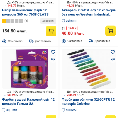
До -10% з суперкредиткою Visa Вигода
До -10% з суперкредиткою Visa Вигода
146.77
₴/шт.
46.36
₴/шт.
Набір пальчикових фарб 12
Акварель Craft & Joy 12 кольорів
кольорів 360 мл 7638 CLASS
без пензля Western Industrial
Group
оцінити
4
2 варіанти
61
-
12.20
₴
154.50
₴/шт.
48.80
₴/шт.
Cамовивіз
Доставимо
Cамовивіз
Доставимо
До -10% з суперкредиткою Visa Вигода
До -10% з суперкредиткою Visa Вигода
68.49
₴/шт.
250.89
₴/шт.
Фарби гуашеві Казковий світ 12
Фарби для обличчя 32650PTR 12
кольорів Гамма UA
кольорів Colorino
оцінити
оцінити