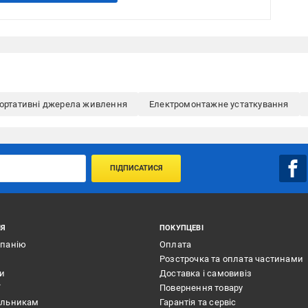
ортативні джерела живлення
Електромонтажне устаткування
ПІДПИСАТИСЯ
ІЯ
ПОКУПЦЕВІ
мпанію
Оплата
Розстрочка та оплата частинами
ти
Доставка і самовивіз
ї
Повернення товару
альникам
Гарантія та сервіс