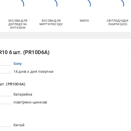
ЗАСОБИ ДЛЯ
ЗАСОБИ ДЛЯ
МИЛО
СВІТЛОДІОДНІ
ДОГЛЯДУ ЗА
МИТТЯ ПОСУДУ
ЛАМПИ (LED)
УНІТАЗОМ
10 6 шт. (PR10D6A)
Sony
14 днів з дня покупки
шт. (PR10D6A)
батарейка
повітряно-цинкові
Китай