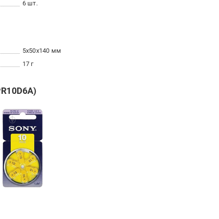
6 шт.
5x50x140 мм
17 г
PR10D6A)