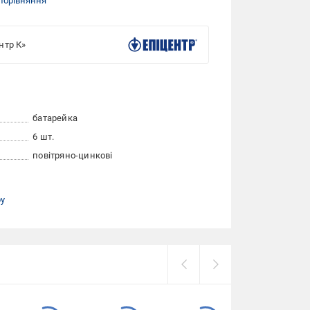
порівняння
нтр К»
батарейка
6 шт.
повітряно-цинкові
ру