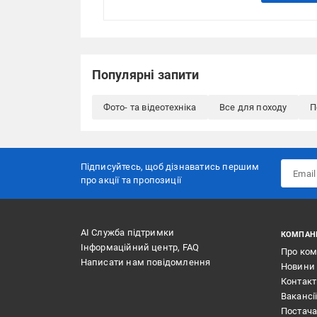
Популярні запити
Фото- та відеотехніка
Все для походу
П
Підписуйтесь, щоб дізнаватись першим
про акції та пропозиції
АІ Служба підтримки
КОМПАН
Інформаційний центр, FAQ
Про ко
Написати нам повідомлення
Новини
Контак
Вакансі
Постач