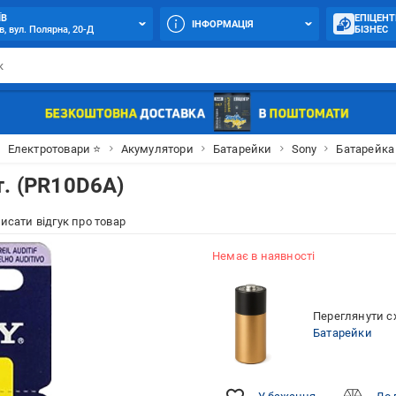
ЇВ
ЕПІЦЕНТ
ІНФОРМАЦІЯ
в, вул. Полярна, 20-Д
БІЗНЕС
Електротовари ⭐
Акумулятори
Батарейки
Sony
Батарейка 
т. (PR10D6A)
исати відгук про товар
Немає в наявності
Переглянути сх
Батарейки